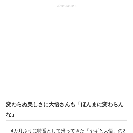
advertisement
企業向けIT製品の総合サイト
IT製品の技術・比較・事例
製造業のIT導入・活用を支援
モノづくり技術者専門サイト
エレクトロニクス専門サイト
電子設計の基本と応用
エネルギーの専門メディア
建設×テクノロジーの最前線
変わらぬ美しさに大悟さんも「ほんまに変わらん
ちょっと気になるネットの話題
な」
4カ月ぶりに特番として帰ってきた「ヤギと大悟」の2