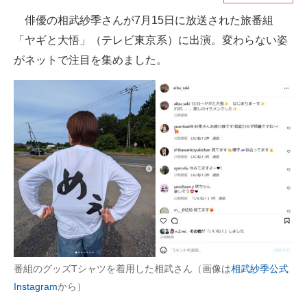
俳優の相武紗季さんが7月15日に放送された旅番組
ITの今と未来を見通す
「ヤギと大悟」（テレビ東京系）に出演。変わらない姿
スマホと通信の最新トレンド
がネットで注目を集めました。
進化するPCとデバイスの未来
好きが集まる 比べて選べる
ビジネスと働き方のヒント
AI活用のいまが分かる
企業ITのトレンドを詳説
経営リーダーのコミュニティ
マーケ×ITの今がよく分かる
番組のグッズTシャツを着用した相武さん（画像は
相武紗季公式
Instagram
から）
ITエンジニア向け専門サイト