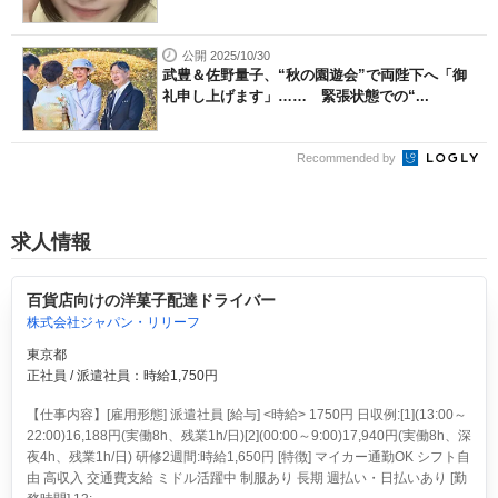
公開 2025/10/30
武豊＆佐野量子、“秋の園遊会”で両陛下へ「御
礼申し上げます」…… 緊張状態での“...
Recommended by
求人情報
百貨店向けの洋菓子配達ドライバー
株式会社ジャパン・リリーフ
東京都
正社員 / 派遣社員：時給1,750円
【仕事内容】[雇用形態] 派遣社員 [給与] <時給> 1750円 日収例:[1](13:00～
22:00)16,188円(実働8h、残業1h/日)[2](00:00～9:00)17,940円(実働8h、深
夜4h、残業1h/日) 研修2週間:時給1,650円 [特徴] マイカー通勤OK シフト自
由 高収入 交通費支給 ミドル活躍中 制服あり 長期 週払い・日払いあり [勤