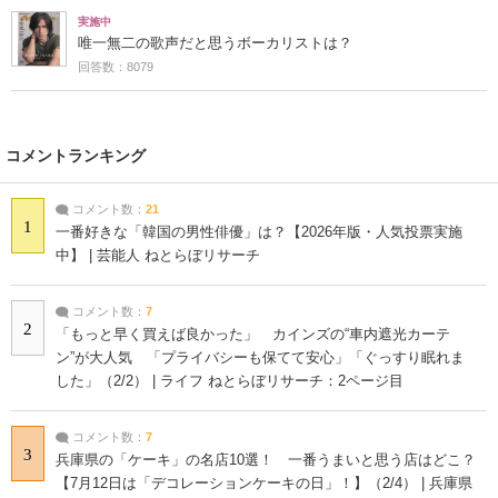
実施中
唯一無二の歌声だと思うボーカリストは？
回答数：8079
コメントランキング
コメント数：
21
1
一番好きな「韓国の男性俳優」は？【2026年版・人気投票実施
中】 | 芸能人 ねとらぼリサーチ
コメント数：
7
2
「もっと早く買えば良かった」 カインズの“車内遮光カーテ
ン”が大人気 「プライバシーも保てて安心」「ぐっすり眠れま
した」（2/2） | ライフ ねとらぼリサーチ：2ページ目
コメント数：
7
3
兵庫県の「ケーキ」の名店10選！ 一番うまいと思う店はどこ？
【7月12日は「デコレーションケーキの日」！】（2/4） | 兵庫県