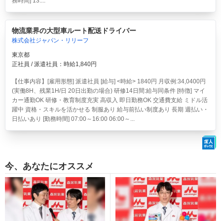
務時間] 13:...
物流業界の大型車ルート配送ドライバー
株式会社ジャパン・リリーフ
東京都
正社員 / 派遣社員：時給1,840円
【仕事内容】[雇用形態] 派遣社員 [給与] <時給> 1840円 月収例:34,0400円
(実働8H、残業1H/日 20日出勤の場合) 研修14日間:給与同条件 [特徴] マイ
カー通勤OK 研修・教育制度充実 高収入 即日勤務OK 交通費支給 ミドル活
躍中 資格・スキルを活かせる 制服あり 給与前払い制度あり 長期 週払い・
日払いあり [勤務時間] 07:00～16:00 06:00～...
今、あなたにオススメ