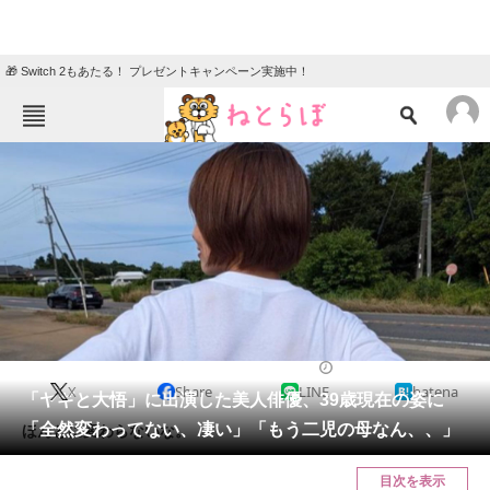
🎁 Switch 2もあたる！ プレゼントキャンペーン実施中！
ねとらぼメニュー
TOP
ニュース
エンタメ
クイズ
グルメ
地域
住まい
教育・育児
動物
リサーチ
エンタメ
2024/07/16 13:33（公開）
X
Share
LINE
hatena
会員記事
「ヤギと大悟」に出演した美人俳優、39歳現在の姿に
「全然変わってない、凄い」「もう二児の母なん、、」
ほんとに変わらないな。
メディア
目次を表示
注目記事を集めた総合ページ