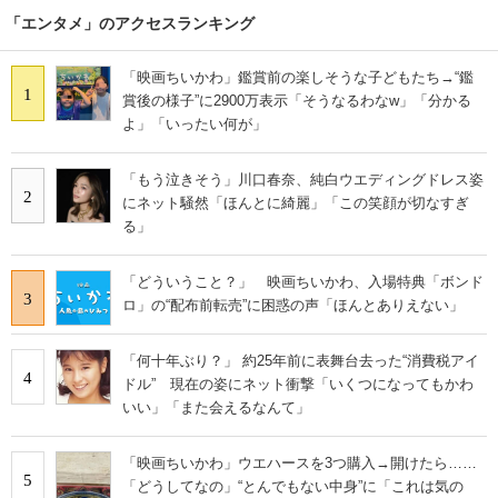
「エンタメ」のアクセスランキング
「映画ちいかわ」鑑賞前の楽しそうな子どもたち→“鑑
1
賞後の様子”に2900万表示「そうなるわなw」「分かる
よ」「いったい何が」
「もう泣きそう」川口春奈、純白ウエディングドレス姿
2
にネット騒然「ほんとに綺麗」「この笑顔が切なすぎ
る」
「どういうこと？」 映画ちいかわ、入場特典「ボンド
3
ロ」の“配布前転売”に困惑の声「ほんとありえない」
「何十年ぶり？」 約25年前に表舞台去った“消費税アイ
4
ドル” 現在の姿にネット衝撃「いくつになってもかわ
いい」「また会えるなんて」
「映画ちいかわ」ウエハースを3つ購入→開けたら……
5
「どうしてなの」“とんでもない中身”に「これは気の