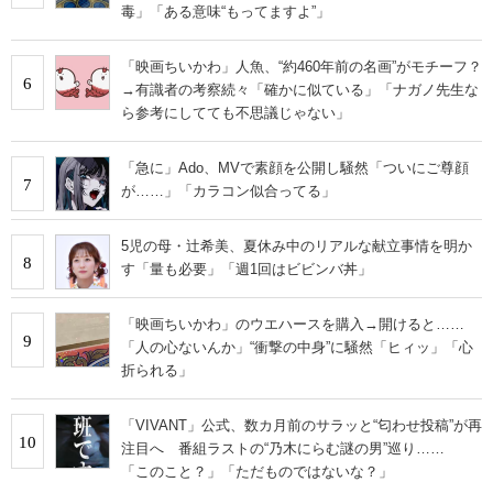
毒」「ある意味“もってますよ”」
「映画ちいかわ」人魚、“約460年前の名画”がモチーフ？
6
→有識者の考察続々「確かに似ている」「ナガノ先生な
ら参考にしてても不思議じゃない」
「急に」Ado、MVで素顔を公開し騒然「ついにご尊顔
7
が……」「カラコン似合ってる」
5児の母・辻希美、夏休み中のリアルな献立事情を明か
8
す「量も必要」「週1回はビビンバ丼」
「映画ちいかわ」のウエハースを購入→開けると……
9
「人の心ないんか」“衝撃の中身”に騒然「ヒィッ」「心
折られる」
「VIVANT」公式、数カ月前のサラッと“匂わせ投稿”が再
10
注目へ 番組ラストの“乃木にらむ謎の男”巡り……
「このこと？」「ただものではないな？」