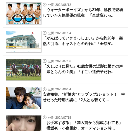
公開 2024/08/12
「ウォーターボーイズ」から21年、脇役で登場
していた人気俳優の現在 「全然変わっ...
公開 2025/01/04
「がんばっていきまっしょい」から約20年 突
然の引退、キャストらの近影に「全然変...
公開 2026/07/06
「久しぶりに見た」41歳女優の近影に驚きの声
「歳とらんの？笑」「すごい遺伝子だわ...
公開 2025/06/04
安達祐実、“新婚夫”とラブラブ2ショット！ 幸
せだった時期の姿に「2人とも若くて...
公開 2024/07/18
「お手本すぎる」「加入前から完成されてる」
櫻坂46・小島凪紗、オーディション時...