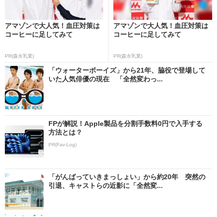
アマゾンで大人気！血圧対策は
アマゾンで大人気！血圧対策は
コーヒーに足してみて
コーヒーに足してみて
PR(森永乳業)
PR(森永乳業)
「ウォーターボーイズ」から21年、脇役で登場して
いた人気俳優の現在 「全然変わっ...
FPが解説！Apple製品を分割手数料0円で入手する
方法とは？
PR(Fav-Log)
「がんばっていきまっしょい」から約20年 突然の
引退、キャストらの近影に「全然変...