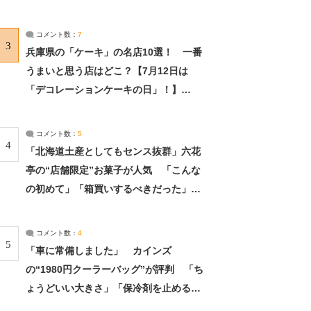
れました」（2/2） | ライフ ねとらぼリ
サーチ：2ページ目
コメント数：
7
3
兵庫県の「ケーキ」の名店10選！ 一番
うまいと思う店はどこ？【7月12日は
「デコレーションケーキの日」！】
（2/4） | 兵庫県 ねとらぼリサーチ：2ペ
ージ目
コメント数：
5
4
「北海道土産としてもセンス抜群」六花
亭の“店舗限定”お菓子が人気 「こんな
の初めて」「箱買いするべきだった」
（1/2） | 北海道 ねとらぼリサーチ
コメント数：
4
5
「車に常備しました」 カインズ
の“1980円クーラーバッグ”が評判 「ち
ょうどいい大きさ」「保冷剤を止めるベ
ルトが良い」（1/5） | ライフ ねとらぼ