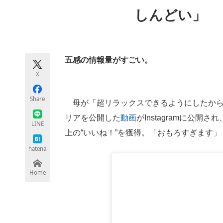
モノづくり技術者専門サイト
エレクトロ
しんどい」
ちょっと気になるネットの話題
五感の情報量がすごい。
X
Share
母が「超リラックスできるようにしたから
リアを公開した
動画
がInstagramに公開
LINE
上の“いいね！”を獲得。「おもろすぎます
hatena
Home