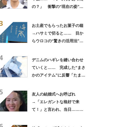
の？」 衝撃の“現在の姿”が
180万再生「別人…？」「好
3
きに生きんしゃい」
お土産でもらったお菓子の箱
→ハサミで切ると…… 目か
らウロコの“驚きの活用法”に
「知らなかった…」「発想力
4
が羨ましい」
デニムのハギレを縫い合わせ
ていくと…… 完成した“まさ
かのアイテム”に反響「たまら
ん」「最高」
5
友人の結婚式へお呼ばれ
→「エレガントな格好で来
て！」と言われ、当日……ま
さかの参列姿に「いやすごお
6
おお！」「天才」【海外】