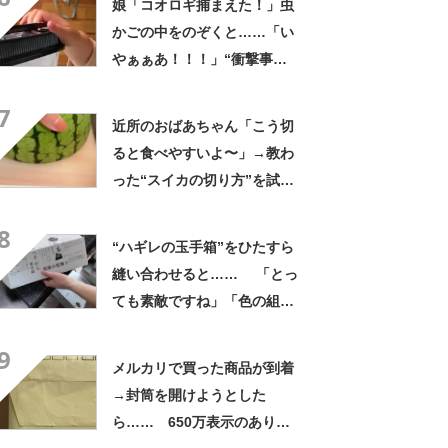
娘「コオロギ捕まえた！」虫
かごの中をのぞくと……「い
やぁぁあ！！！」“衝撃事
実”が160万再生「知らぬが
7
仏」
近所のおばあちゃん「こう切
ると食べやすいよ〜」→教わ
った“スイカの切り方”を試し
てみると…… 目からウロコ
8
の光景に「やってみます」
“ハギレの玉手箱”をひたすら
縫い合わせると…… 「とっ
ても素敵ですね」「色の組み
合わせがセンスいい」
9
メルカリで買った商品が到着
→封筒を開けようとした
ら…… 650万表示のありえ