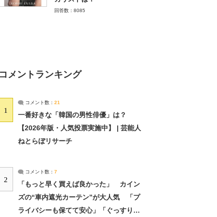
回答数：8085
コメントランキング
コメント数：
21
1
一番好きな「韓国の男性俳優」は？
【2026年版・人気投票実施中】 | 芸能人
ねとらぼリサーチ
コメント数：
7
2
「もっと早く買えば良かった」 カイン
ズの“車内遮光カーテン”が大人気 「プ
ライバシーも保てて安心」「ぐっすり眠