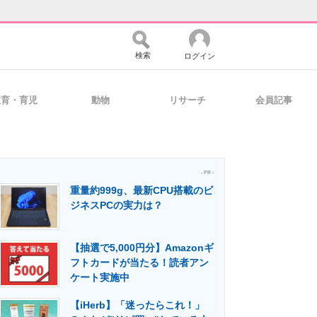
検索
ログイン
教育・育児
動物
リサーチ
会員記事
バイスの未来
好きが集まる 比べて選べる
- PR -
重量約999g、最新CPU搭載のビ
コミュニティ
マーケ×ITの今がよく分かる
ジネスPCの実力は？
【抽選で5,000円分】Amazonギ
・活用を支援
フトカードが当たる！読者アン
ケート実施中
【iHerb】「迷ったらこれ！」