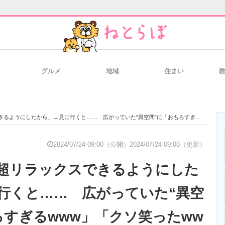
グルメ
地域
住まい
と未来を見通す
スマホと通信の最新トレンド
進化するPCとデ
したから」→見に行くと…… 広がっていた“異空間”に「おもろすぎるwww」「クソ笑ったwwしんどい」
のいまが分かる
企業ITのトレンドを詳説
経営リーダーの
2024/07/24 09:00（公開）
2024/07/24 09:00（更新）
超リラックスできるようにした
T製品の総合サイト
IT製品の技術・比較・事例
製造業のIT導入
行くと…… 広がっていた“異空
ろすぎるwww」「クソ笑ったww