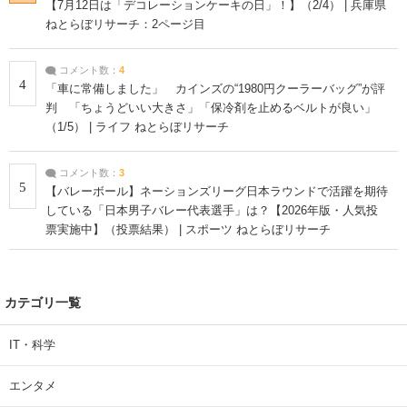
【7月12日は「デコレーションケーキの日」！】（2/4） | 兵庫県
ねとらぼリサーチ：2ページ目
コメント数：
4
4
「車に常備しました」 カインズの“1980円クーラーバッグ”が評
判 「ちょうどいい大きさ」「保冷剤を止めるベルトが良い」
（1/5） | ライフ ねとらぼリサーチ
コメント数：
3
5
【バレーボール】ネーションズリーグ日本ラウンドで活躍を期待
している「日本男子バレー代表選手」は？【2026年版・人気投
票実施中】（投票結果） | スポーツ ねとらぼリサーチ
カテゴリ一覧
IT・科学
エンタメ