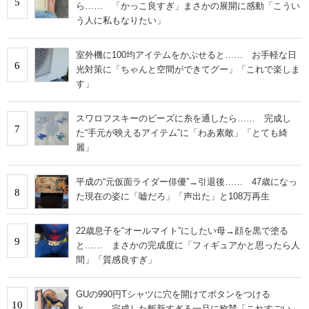
5
ら…… 「かっこ良すぎ」まさかの展開に感動「こうい
う人に私もなりたい」
室外機に100均アイテムをかぶせると…… お手軽な日
6
光対策に「ちゃんと空間ができてグー」「これで楽しま
す」
スワロフスキーのビーズに糸を通したら…… 完成し
7
た“手元が映えるアイテム”に「わあ素敵」「とても綺
麗」
平成の“元仮面ライダー俳優”→引退後…… 47歳になっ
8
た現在の姿に「嘘だろ」「声出た」と108万再生
22歳息子を“オールマイト”にしたい母→顔を黒で塗る
9
と…… まさかの完成度に「フィギュアかと思ったら人
間」「質感良すぎ」
GUの990円Tシャツに穴を開けてボタンをつける
10
と…… 完成した斬新すぎる一品に称賛「これすごい」