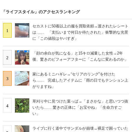
「ライフスタイル」のアクセスランキング
セカストに50着以上の服を買取依頼→渡されたレシート
1
は…… 「支払いまで何日か待たされた」衝撃的な光景
に「この値段はヤバすぎ」
「顔の余白が気になる」と15キロ減量した女性→2年
2
後、驚きのビフォーアフターに「こんなに変わるのか」
家にあるミニハギレ→“セリアのリング”を付けた
3
ら…… 完成したアイテムに「雨の日でもテンション上
がりますね」
草刈り中に見つけた葉っぱ→「まさかな」と思いつつ抜
4
いたら…… 驚きの正体に「お宝やね」「生命力すご
い」
ライブに行く道中でサンダルが崩壊→裸足で困っていた