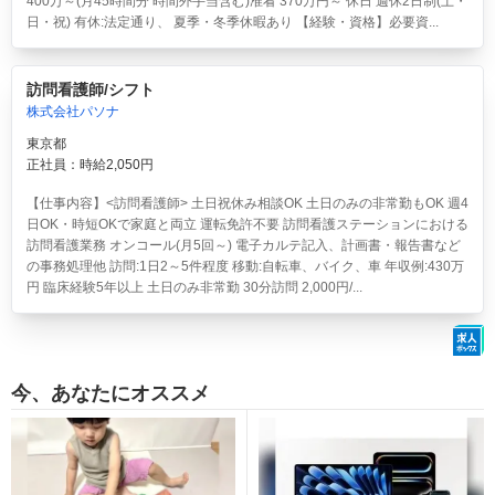
400万～(月45時間分 時間外手当含む)准看 370万円～ 休日 週休2日制(土・
日・祝) 有休:法定通り、 夏季・冬季休暇あり 【経験・資格】必要資...
訪問看護師/シフト
株式会社パソナ
東京都
正社員：時給2,050円
【仕事内容】<訪問看護師> 土日祝休み相談OK 土日のみの非常勤もOK 週4
日OK・時短OKで家庭と両立 運転免許不要 訪問看護ステーションにおける
訪問看護業務 オンコール(月5回～) 電子カルテ記入、計画書・報告書など
の事務処理他 訪問:1日2～5件程度 移動:自転車、バイク、車 年収例:430万
円 臨床経験5年以上 土日のみ非常勤 30分訪問 2,000円/...
今、あなたにオススメ