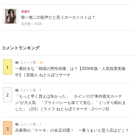
実施中
唯一無二の歌声だと思うボーカリストは？
回答数：8108
コメントランキング
コメント数：
21
1
一番好きな「韓国の男性俳優」は？【2026年版・人気投票実施
中】 | 芸能人 ねとらぼリサーチ
コメント数：
7
2
「もっと早く買えば良かった」 カインズの“車内遮光カーテ
ン”が大人気 「プライバシーも保てて安心」「ぐっすり眠れま
した」（2/2） | ライフ ねとらぼリサーチ：2ページ目
コメント数：
7
3
兵庫県の「ケーキ」の名店10選！ 一番うまいと思う店はどこ？