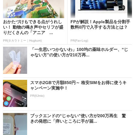
おかたづけもできる点がうれし
FPが解説！Apple製品を分割手
い！ 動物の鳴き声やセリフが盛
数料0円で入手する方法とは？
りだくさんの「アニア ...
PR(タカラトミー｜Hugkum)
PR(Fav-Log)
「一生思いつかないわ」100均の薬味ホルダー、“じ
ゃない方”の使い方が210万再...
スマホ2GBで月額850円～ 格安SIMをお得に使うキ
ャンペーン実施中！
PR(IIJmio)
ブックエンドの“じゃない”使い方が200万再生 驚
きの発想に「痒いところに手が届...