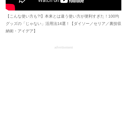
企業向けIT製品の総合サイト
【こんな使い方も?!】本来とは違う使い方が便利すぎた！100均
IT製品の技術・比較・事例
グッズの「じゃない」活用法14選！【ダイソー／セリア／裏技収
納術・アイデア】
製造業のIT導入・活用を支援
モノづくり技術者専門サイト
advertisement
エレクトロニクス専門サイト
電子設計の基本と応用
エネルギーの専門メディア
建設×テクノロジーの最前線
ちょっと気になるネットの話題