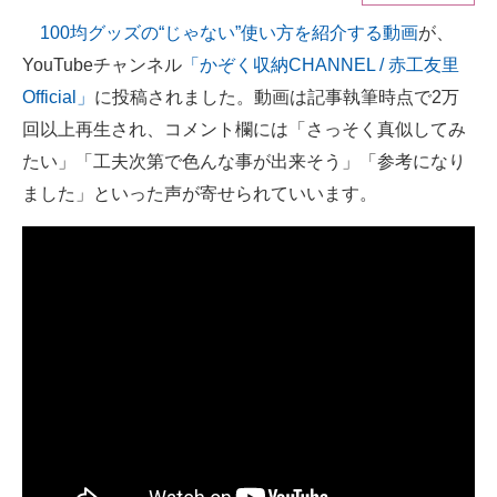
100均グッズの“じゃない”使い方を紹介する動画
が、
ITの今と未来を見通す
YouTubeチャンネル
「かぞく収納CHANNEL / 赤工友里
スマホと通信の最新トレンド
Official」
に投稿されました。動画は記事執筆時点で2万
回以上再生され、コメント欄には「さっそく真似してみ
進化するPCとデバイスの未来
たい」「工夫次第で色んな事が出来そう」「参考になり
好きが集まる 比べて選べる
ました」といった声が寄せられていいます。
ビジネスと働き方のヒント
AI活用のいまが分かる
企業ITのトレンドを詳説
経営リーダーのコミュニティ
マーケ×ITの今がよく分かる
ITエンジニア向け専門サイト