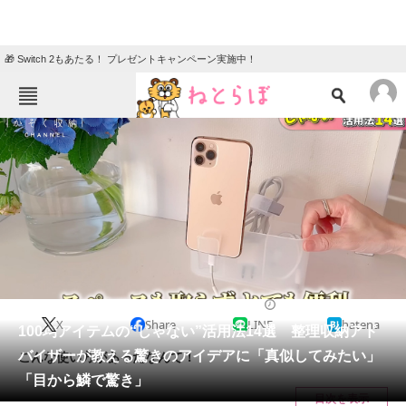
🎁 Switch 2もあたる！ プレゼントキャンペーン実施中！
ねとらぼメニュー
TOP
ニュース
エンタメ
クイズ
グルメ
地域
住まい
教育・育児
動物
リサーチ
ライフスタイル
2024/07/24 07:00（公開）
X
Share
LINE
hatena
会員記事
100均アイテムの“じゃない”活用法14選 整理収納アド
バイザーが教える驚きのアイデアに「真似してみたい」
こんな使い方があったなんて！
メディア
「目から鱗で驚き」
目次を表示
注目記事を集めた総合ページ