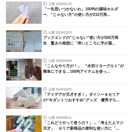
公開 2026/01/19
「一生思いつかないわ」100均の薬味ホルダ
ー、“じゃない方”の使い方が210万再...
公開 2024/12/23
ブックエンドの“じゃない”使い方が200万再
生 驚きの発想に「痒いところに手が届...
公開 2025/04/05
「こんなやり方が！」 “水切りヨーグルト”が
簡単にできる→100均アイテムを使っ...
公開 2024/10/03
「アイデアが天才すぎ！」ダイソー＆セリア
の“今ダントツおすすめ”グッズ 優秀ぞろ...
公開 2024/06/11
「これどうやって使うの？」→「考えた人マジ
天才」 セリア新商品の便利な使い方に「...