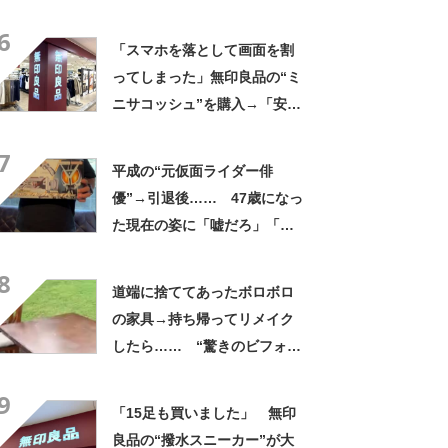
さかの展開に感動「こういう
6
人に私もなりたい」
「スマホを落として画面を割
ってしまった」無印良品の“ミ
ニサコッシュ”を購入→「安心
して持ち歩ける」ように
7
「付けているのを忘れるくら
平成の“元仮面ライダー俳
い軽い」など好評
優”→引退後…… 47歳になっ
た現在の姿に「嘘だろ」「声
出た」と108万再生
8
道端に捨ててあったボロボロ
の家具→持ち帰ってリメイク
したら…… “驚きのビフォー
アフター”に「激変じゃん！」
9
「素晴らしい職人技」【海
「15足も買いました」 無印
外】
良品の“撥水スニーカー”が大