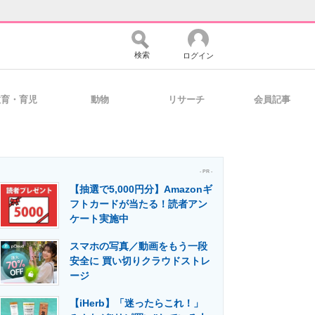
検索
ログイン
教育・育児
動物
リサーチ
会員記事
バイスの未来
好きが集まる 比べて選べる
- PR -
【抽選で5,000円分】Amazonギ
コミュニティ
マーケ×ITの今がよく分かる
フトカードが当たる！読者アン
ケート実施中
スマホの写真／動画をもう一段
・活用を支援
安全に 買い切りクラウドストレ
ージ
【iHerb】「迷ったらこれ！」