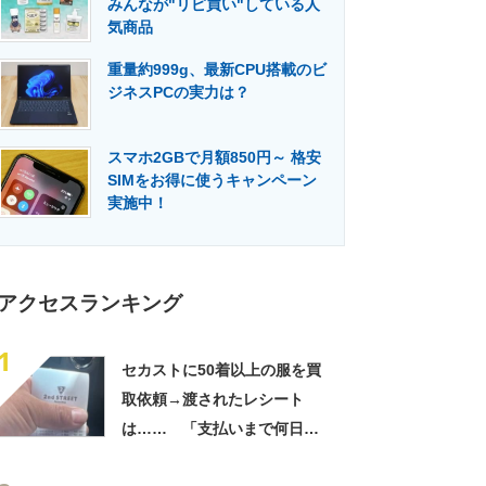
みんなが"リピ買い"している人
門メディア
建設×テクノロジーの最前線
気商品
重量約999g、最新CPU搭載のビ
ジネスPCの実力は？
スマホ2GBで月額850円～ 格安
SIMをお得に使うキャンペーン
実施中！
アクセスランキング
1
セカストに50着以上の服を買
取依頼→渡されたレシート
は…… 「支払いまで何日か
待たされた」衝撃的な光景に