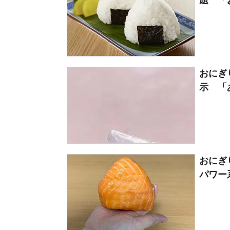
題 「
おにぎ
示 「
おにぎ
パワー