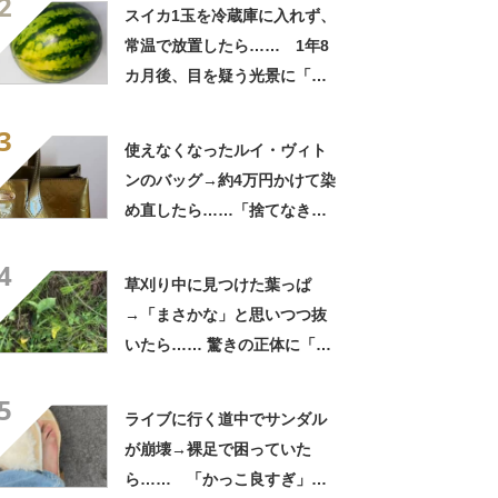
2
「この値段はヤバすぎ」
スイカ1玉を冷蔵庫に入れず、
常温で放置したら…… 1年8
カ月後、目を疑う光景に「ヤ
バいヤバいヤバい」「えっ、
3
こんな姿に……!?」
使えなくなったルイ・ヴィト
ンのバッグ→約4万円かけて染
め直したら……「捨てなきゃ
よかった」「そういう使い道
4
もあったのか」
草刈り中に見つけた葉っぱ
→「まさかな」と思いつつ抜
いたら…… 驚きの正体に「お
宝やね」「生命力すごい」
5
ライブに行く道中でサンダル
が崩壊→裸足で困っていた
ら…… 「かっこ良すぎ」ま