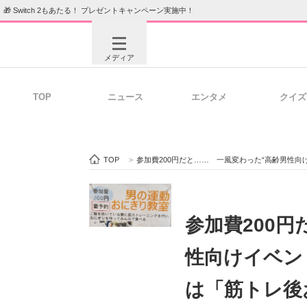
🎁 Switch 2もあたる！ プレゼントキャンペーン実施中！
メディア
TOP
ニュース
エンタメ
クイズ
注目記事を集めた総合ページ
ITの今
TOP
>
参加費200円だと…… 一風変わった“高齢男性向
ビジネスと働き方のヒント
AI活用
参加費200
性向けイベン
ITエンジニア向け専門サイト
企業向けI
は「筋トレ後