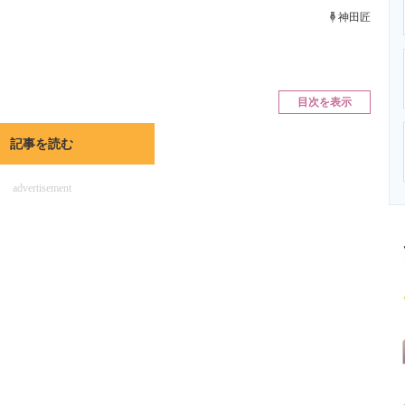
ニクス専門サイト
電子設計の基本と応用
エネルギーの専
神田匠
目次を表示
記事を読む
advertisement