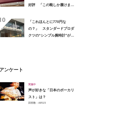
好評 「この靴しか履けませ
ん」「本当に疲れにくい」
10
「一生買い続けます」
「これほんとに770円な
の？」 スタンダードプロダ
クツの“シンプル腕時計”が大
好評 「もうこれでいい」
「かなり満足感高い」
アンケート
実施中
声が好きな「日本のボーカリ
スト」は？
回答数：49515