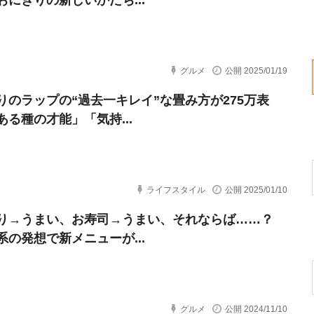
おにぎりの新しいかたち...
グルメ
公開 2025/01/19
りのラップの“過去一キレイ”な畳み方が275万表
ある種の才能」「気持...
ライフスタイル
公開 2025/01/10
り→うまい、お寿司→うまい、それならば……？
系の発想で新メニューが...
グルメ
公開 2024/11/10