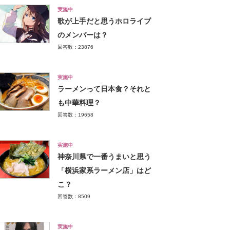
実施中
歌が上手だと思うホロライブ
のメンバーは？
回答数：23876
実施中
ラーメンって日本食？それと
も中華料理？
回答数：19658
実施中
神奈川県で一番うまいと思う
「横浜家系ラーメン店」はど
こ？
回答数：8509
実施中