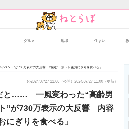
グルメ
地域
住まい
と未来を見通す
スマホと通信の最新トレンド
進化するPCとデ
けイベント”が730万表示の大反響 内容は「筋トレ後おにぎりを食べる」
のいまが分かる
企業ITのトレンドを詳説
経営リーダーの
2024/07/27 11:00（公開）
2024/07/27 11:00（更新）
円だと…… 一風変わった“高齢男
ト”が730万表示の大反響 内容
T製品の総合サイト
IT製品の技術・比較・事例
製造業のIT導入
おにぎりを食べる」