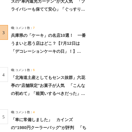
ズの“車内遮光カーテン”が大人気 「プ
ライバシーも保てて安心」「ぐっすり眠
れました」（2/2） | ライフ ねとらぼリ
サーチ：2ページ目
コメント数：
7
3
兵庫県の「ケーキ」の名店10選！ 一番
うまいと思う店はどこ？【7月12日は
「デコレーションケーキの日」！】
（2/4） | 兵庫県 ねとらぼリサーチ：2ペ
ージ目
コメント数：
5
4
「北海道土産としてもセンス抜群」六花
亭の“店舗限定”お菓子が人気 「こんな
の初めて」「箱買いするべきだった」
（1/2） | 北海道 ねとらぼリサーチ
コメント数：
4
5
「車に常備しました」 カインズ
の“1980円クーラーバッグ”が評判 「ち