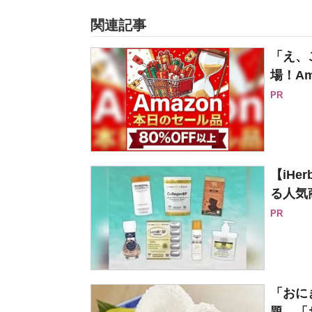
関連記事
「え、
場！Am
PR
【iH
る人気
PR
「おに