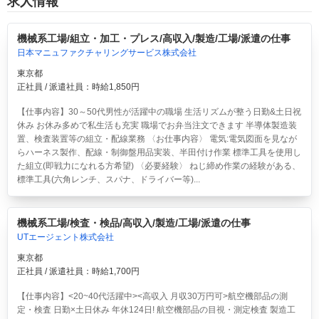
求人情報
機械系工場/組立・加工・プレス/高収入/製造/工場/派遣の仕事
日本マニュファクチャリングサービス株式会社
東京都
正社員 / 派遣社員：時給1,850円
【仕事内容】30～50代男性が活躍中の職場 生活リズムが整う日勤&土日祝
休み お休み多めで私生活も充実 職場でお弁当注文できます 半導体製造装
置、検査装置等の組立・配線業務 〈お仕事内容〉 電気:電気図面を見なが
らハーネス製作、配線・制御盤用品実装、半田付け作業 標準工具を使用し
た組立(即戦力になれる方希望) 〈必要経験〉 ねじ締め作業の経験がある、
標準工具(六角レンチ、スパナ、ドライバー等)...
機械系工場/検査・検品/高収入/製造/工場/派遣の仕事
UTエージェント株式会社
東京都
正社員 / 派遣社員：時給1,700円
【仕事内容】<20~40代活躍中><高収入 月収30万円可>航空機部品の測
定・検査 日勤×土日休み 年休124日!
航空機部品の目視・測定検査 製造工