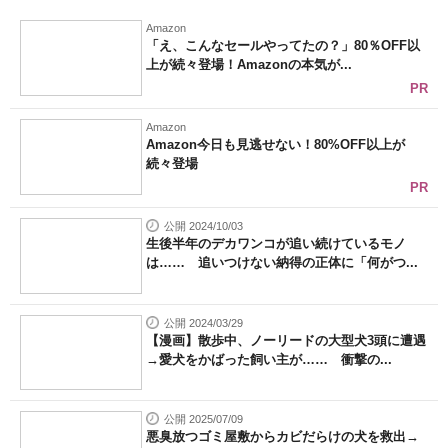
Amazon
「え、こんなセールやってたの？」80％OFF以
上が続々登場！Amazonの本気が...
PR
Amazon
Amazon今日も見逃せない！80%OFF以上が
続々登場
PR
公開 2024/10/03
生後半年のデカワンコが追い続けているモノ
は…… 追いつけない納得の正体に「何がつ...
公開 2024/03/29
【漫画】散歩中、ノーリードの大型犬3頭に遭遇
→愛犬をかばった飼い主が…… 衝撃の...
公開 2025/07/09
悪臭放つゴミ屋敷からカビだらけの犬を救出→