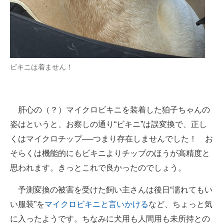
ビキニは着ません！
肝心の（？）マイクロビキニを装着した狛子ちゃんの
姿はというと、お察しの通り“ビキニ”は誤変換で、正し
くはマイクロチップ──つまり存在しませんでした！ お
そらくは機能的にもビキニよりチップのほうが高精度と
思われます。きっとこれで良かったのでしょう。
予測変換の被害を受けた飼い主さんは後日“濡れてもい
い服装”を
マイクロビキニと言いかける
など、ちょっと気
に入ったようです。ちなみに犬用も人間用も未所持との