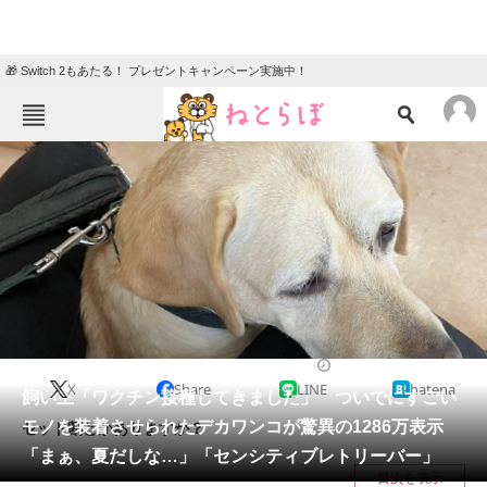
🎁 Switch 2もあたる！ プレゼントキャンペーン実施中！
ねとらぼメニュー
TOP
ニュース
エンタメ
クイズ
グルメ
地域
住まい
教育・育児
動物
リサーチ
犬
2024/08/09 18:00（公開）
X
Share
LINE
hatena
会員記事
飼い主「ワクチン接種してきました」 ついでにすごい
モノを装着させられたデカワンコが驚異の1286万表示
セット割とかありますか？
メディア
「まぁ、夏だしな…」「センシティブレトリーバー」
目次を表示
注目記事を集めた総合ページ