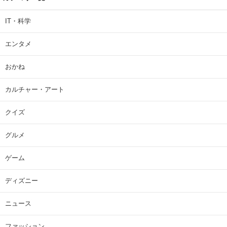
コメント数：
4
5
「車に常備しました」 カインズの“1980円クーラーバッグ”が評
判 「ちょうどいい大きさ」「保冷剤を止めるベルトが良い」
（1/5） | ライフ ねとらぼリサーチ
カテゴリ一覧
IT・科学
エンタメ
おかね
カルチャー・アート
クイズ