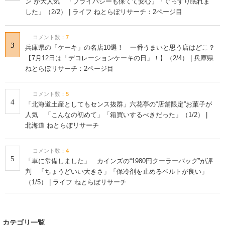
コメントランキング
コメント数：
21
1
一番好きな「韓国の男性俳優」は？【2026年版・人気投票実施
中】 | 芸能人 ねとらぼリサーチ
コメント数：
7
2
「もっと早く買えば良かった」 カインズの“車内遮光カーテ
ン”が大人気 「プライバシーも保てて安心」「ぐっすり眠れま
した」（2/2） | ライフ ねとらぼリサーチ：2ページ目
コメント数：
7
3
兵庫県の「ケーキ」の名店10選！ 一番うまいと思う店はどこ？
【7月12日は「デコレーションケーキの日」！】（2/4） | 兵庫県
ねとらぼリサーチ：2ページ目
コメント数：
5
4
「北海道土産としてもセンス抜群」六花亭の“店舗限定”お菓子が
人気 「こんなの初めて」「箱買いするべきだった」（1/2） |
北海道 ねとらぼリサーチ