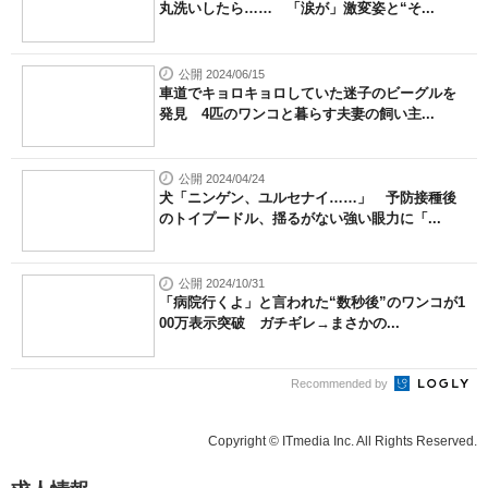
丸洗いしたら…… 「涙が」激変姿と“そ...
公開 2024/06/15
車道でキョロキョロしていた迷子のビーグルを
発見 4匹のワンコと暮らす夫妻の飼い主...
公開 2024/04/24
犬「ニンゲン、ユルセナイ……」 予防接種後
のトイプードル、揺るがない強い眼力に「...
公開 2024/10/31
「病院行くよ」と言われた“数秒後”のワンコが1
00万表示突破 ガチギレ→まさかの...
Recommended by
Copyright © ITmedia Inc. All Rights Reserved.