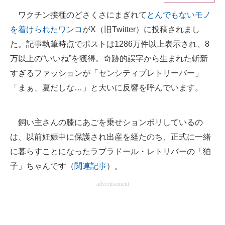
ワクチン接種のどさくさにまぎれて
とんでもないモノ
ITの今と未来を見通す
を着けられたワンコ
がX（旧Twitter）に投稿されまし
スマホと通信の最新トレンド
た。記事執筆時点でポストは1286万件以上表示され、8
万以上の“いいね”を獲得。奇跡的誤字から生まれた斬新
進化するPCとデバイスの未来
すぎるファッションが「センシティブレトリーバー」
好きが集まる 比べて選べる
「まぁ、夏だしな…」と大いに反響を呼んでいます。
ビジネスと働き方のヒント
飼い主さんの膝にあごを乗せションボリしているの
AI活用のいまが分かる
は、以前妊娠中に保護され出産を経たのち、正式に一緒
企業ITのトレンドを詳説
に暮らすことになったラブラドール・レトリバーの「狛
子」ちゃんです（
関連記事
）。
経営リーダーのコミュニティ
advertisement
マーケ×ITの今がよく分かる
ITエンジニア向け専門サイト