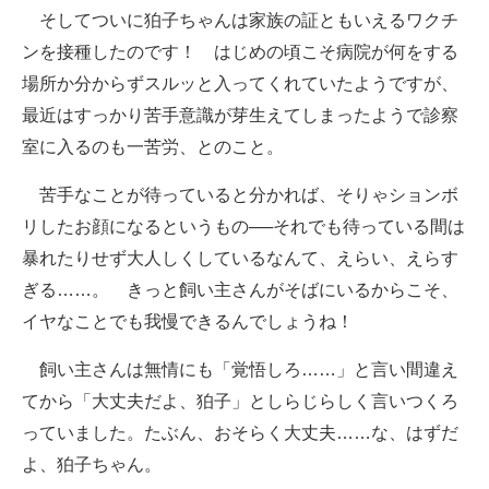
そしてついに狛子ちゃんは家族の証ともいえるワクチ
ンを接種したのです！ はじめの頃こそ病院が何をする
場所か分からずスルッと入ってくれていたようですが、
最近はすっかり苦手意識が芽生えてしまったようで診察
室に入るのも一苦労、とのこと。
苦手なことが待っていると分かれば、そりゃションボ
リしたお顔になるというもの──それでも待っている間は
暴れたりせず大人しくしているなんて、えらい、えらす
ぎる……。 きっと飼い主さんがそばにいるからこそ、
イヤなことでも我慢できるんでしょうね！
飼い主さんは無情にも「覚悟しろ……」と言い間違え
てから「大丈夫だよ、狛子」としらじらしく言いつくろ
っていました。たぶん、おそらく大丈夫……な、はずだ
よ、狛子ちゃん。