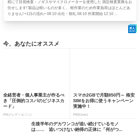
程にて目視検査・ノギスやマイクロメーターを使用した 測定検査業務をお
任せします! 製品は軽いものが多く、 軽作業のため作業負荷はほとんどあ
りません! <1日の流れ> 08:10 出社・朝礼 08:10 作業開始 12:10 ...
今、あなたにオススメ
全経営者・個人事業主が作るべ
スマホ2GBで月額850円～ 格安
き「圧倒的コスパのビジネスカ
SIMをお得に使うキャンペーン
ード」
実施中！
PR(クレディセゾン)
PR(IIJmio)
生後半年のデカワンコが追い続けているモノ
は…… 追いつけない納得の正体に「何がつ...