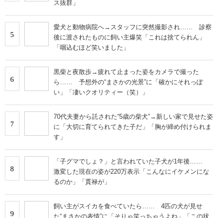
説」「パーツのバランスが同じ」
かつては“日本一の巨大柴犬”→17歳になった今の姿に
3
「抱きしめたくなりますね」「尊い」「優しさであふれ
ている」
おばあちゃん家の柴犬「コロ」→お客さんが来る
4
と…… 「これは強力な番犬だな」「名付けした人セン
ス抜群」
愛犬と動物病院へ→スタッフに突然撮影され…… 診察
5
後に渡されたものに飼い主爆笑「これは捨てられん」
「咽込むほど笑いました」
黒柴と夜散歩→疲れて止まった姿をカメラで撮った
6
ら…… 予想外の“まさかの光景”に「確かにそれっぽ
い」「凄いクオリティー（笑）」
70代夫妻から託された“5歳の柴犬”→新しい家で見せた姿
7
に「大切に育てられてきた子だ」「胸が締め付けられま