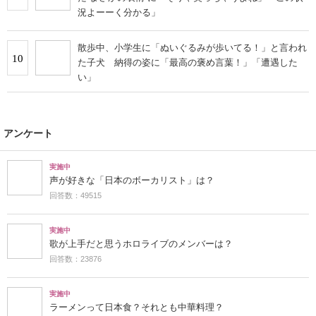
す」
「子グマでしょ？」と言われていた子犬が1年後……
8
激変した現在の姿が220万表示「こんなにイケメンにな
るのか」「貫禄が」
飼い主がスイカを食べていたら…… 4匹の犬が見せ
9
た“まさかの表情”に「そりゃ笑っちゃうよね」「この状
況よーーく分かる」
散歩中、小学生に「ぬいぐるみが歩いてる！」と言われ
10
た子犬 納得の姿に「最高の褒め言葉！」「遭遇した
い」
アンケート
実施中
声が好きな「日本のボーカリスト」は？