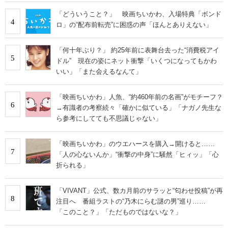
「どういうこと？」 映画ちいかわ、入場特典「ボンド
4
ロ」の“配布前転売”に困惑の声「ほんとありえない」
「何十年ぶり？」 約25年前に表舞台去った“消費税アイ
5
ドル” 現在の姿にネット衝撃「いくつになってもかわ
いい」「また会えるなんて」
「映画ちいかわ」人魚、“約460年前の名画”がモチーフ？
6
→有識者の考察続々「確かに似ている」「ナガノ先生な
ら参考にしてても不思議じゃない」
「映画ちいかわ」のウエハースを購入→開けると……
7
「人の心ないんか」“衝撃の中身”に騒然「ヒィッ」「心
折られる」
「VIVANT」公式、数カ月前のサラッと“匂わせ投稿”が再
8
注目へ 番組ラストの“乃木にらむ謎の男”巡り……
「このこと？」「ただものではないな？」