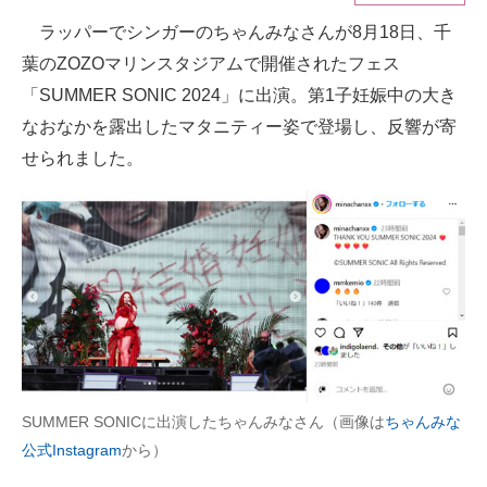
ラッパーでシンガーのちゃんみなさんが8月18日、千
ITの今と未来を見通す
葉のZOZOマリンスタジアムで開催されたフェス
スマホと通信の最新トレンド
「SUMMER SONIC 2024」に出演。第1子妊娠中の大き
なおなかを露出したマタニティー姿で登場し、反響が寄
進化するPCとデバイスの未来
せられました。
好きが集まる 比べて選べる
ビジネスと働き方のヒント
AI活用のいまが分かる
企業ITのトレンドを詳説
経営リーダーのコミュニティ
マーケ×ITの今がよく分かる
SUMMER SONICに出演したちゃんみなさん（画像は
ちゃんみな
公式Instagram
から）
ITエンジニア向け専門サイト