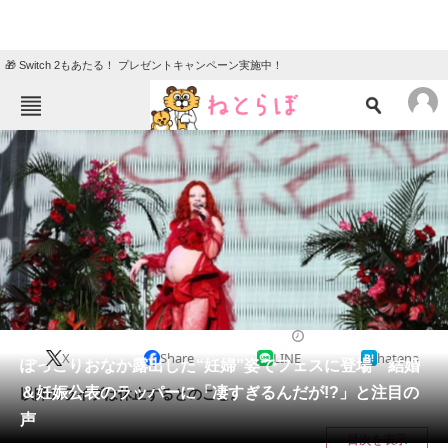
🎁 Switch 2もあたる！ プレゼントキャンペーン実施中！
ねとらぼメニュー
TOP
ニュース
エンタメ
クイズ
グルメ
地域
住まい
教育・育児
動物
リサーチ
エンタメ
2024/08/19 16:31（公開）
X
Share
LINE
hatena
会員記事
ぽっこりおなか露出した“妊婦”姿でフェスに登場 結婚
＆妊娠公表のラッパーに「凄すぎるんだが!?」と注目の
以降のライブは休止するとのこと。
メディア
声
目次を表示
注目記事を集めた総合ページ