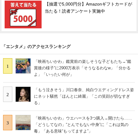
【抽選で5,000円分】Amazonギフトカードが
当たる！読者アンケート実施中
「エンタメ」のアクセスランキング
「映画ちいかわ」鑑賞前の楽しそうな子どもたち→“鑑
1
賞後の様子”に2900万表示「そうなるわなw」「分かる
よ」「いったい何が」
「もう泣きそう」川口春奈、純白ウエディングドレス姿
2
にネット騒然「ほんとに綺麗」「この笑顔が切なすぎ
る」
「映画ちいかわ」ウエハースを3つ購入→開けたら……
3
「どうしてなの」“とんでもない中身”に「これは気の
毒」「ある意味“もってますよ”」