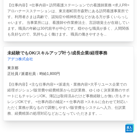
【仕事内容】<仕事内容> 訪問看護ステーションでの看護師業務 <求人PR>
アロハナースステーションは、東京都町田市森野にある訪問看護事業所で
す。利用者さまは高齢で、認知症や精神疾患などがある方が多くいらっし
ゃいます。 当事業所には、看護師や作業療法士、言語聴覚士が在籍してい
ます。職員の年齢は30代前半が中心です。穏やかな職員が多く、人間関係
も良好なので、気持ちよく働けます。 職員の働きやすさを...
未経験でもOK/スキルアップ叶う/成長企業/経理事務
アデコ株式会社
東京都
正社員 / 派遣社員：時給1,800円
【仕事内容】<主な仕事内容> <派遣先・業務内容>大手リユース企業での
経理ポジション!販管費や経費精算から仕訳業務、ゆくゆく決算業務のサポ
ートにもチャレンジOK。簿記は取得済みだけど事務経験しか無い方もチャ
レンジOKです。 <仕事内容の補足> < 仕事内容 >スキルに合わせて対応い
ただく業務が異なるので調整しやすい!販管費をシステムへ入力、仕訳業
務、経費精算の処理対応などおこなっていただきます。...