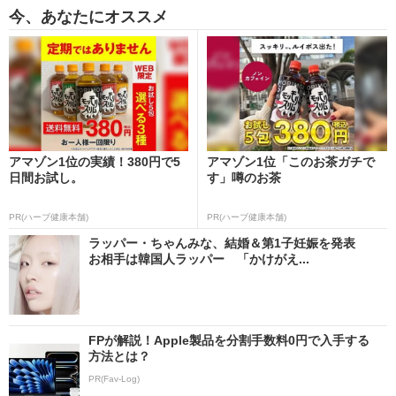
今、あなたにオススメ
アマゾン1位の実績！380円で5
アマゾン1位「このお茶ガチで
日間お試し。
す」噂のお茶
PR(ハーブ健康本舗)
PR(ハーブ健康本舗)
ラッパー・ちゃんみな、結婚＆第1子妊娠を発表
お相手は韓国人ラッパー 「かけがえ...
FPが解説！Apple製品を分割手数料0円で入手する
方法とは？
PR(Fav-Log)