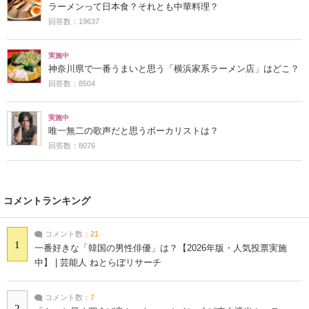
ラーメンって日本食？それとも中華料理？
回答数：19637
実施中
神奈川県で一番うまいと思う「横浜家系ラーメン店」はどこ？
回答数：8504
実施中
唯一無二の歌声だと思うボーカリストは？
回答数：8076
コメントランキング
コメント数：
21
1
一番好きな「韓国の男性俳優」は？【2026年版・人気投票実施
中】 | 芸能人 ねとらぼリサーチ
コメント数：
7
2