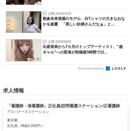
公開 2024/07/24
朝倉未来発掘のモデル、白Tシャツの大きなおな
かを披露 「美しい妊婦さんだなぁ」と...
公開 2025/06/04
出産発表から7カ月のトップアーティスト、“超
ギャル”への変身が投稿後5時間で12...
Recommended by
求人情報
「看護師・准看護師」正社員/訪問看護ステーション/正看護師
アロハナースステーション
東京都
正社員：時給2,000円～