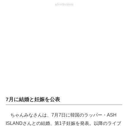
advertisement
企業向けIT製品の総合サイト
IT製品の技術・比較・事例
製造業のIT導入・活用を支援
モノづくり技術者専門サイト
エレクトロニクス専門サイト
電子設計の基本と応用
エネルギーの専門メディア
建設×テクノロジーの最前線
7月に結婚と妊娠を公表
ちょっと気になるネットの話題
ちゃんみなさんは、7月7日に韓国のラッパー・ASH
ISLANDさんとの結婚、第1子妊娠を発表。以降のライブ