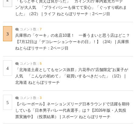
「もっと早く買えば良かった」 カインズの“車内遮光カーテ
ン”が大人気 「プライバシーも保てて安心」「ぐっすり眠れま
した」（2/2） | ライフ ねとらぼリサーチ：2ページ目
コメント数：
7
3
兵庫県の「ケーキ」の名店10選！ 一番うまいと思う店はどこ？
【7月12日は「デコレーションケーキの日」！】（2/4） | 兵庫県
ねとらぼリサーチ：2ページ目
コメント数：
5
4
「北海道土産としてもセンス抜群」六花亭の“店舗限定”お菓子が
人気 「こんなの初めて」「箱買いするべきだった」（1/2） |
北海道 ねとらぼリサーチ
コメント数：
3
5
【バレーボール】ネーションズリーグ日本ラウンドで活躍を期待
している「日本男子バレー代表選手」は？【2026年版・人気投
票実施中】（投票結果） | スポーツ ねとらぼリサーチ