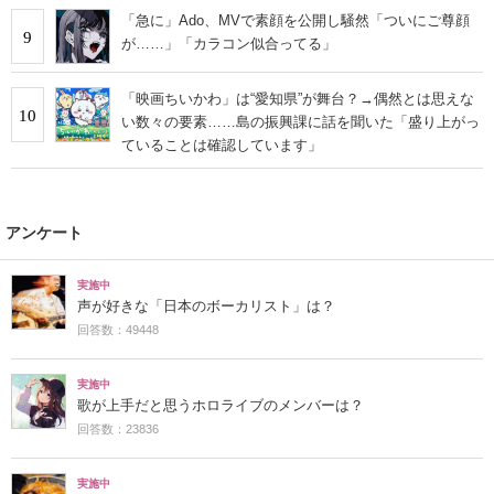
「急に」Ado、MVで素顔を公開し騒然「ついにご尊顔
9
が……」「カラコン似合ってる」
「映画ちいかわ」は“愛知県”が舞台？→偶然とは思えな
10
い数々の要素……島の振興課に話を聞いた「盛り上がっ
ていることは確認しています」
アンケート
実施中
声が好きな「日本のボーカリスト」は？
回答数：49448
実施中
歌が上手だと思うホロライブのメンバーは？
回答数：23836
実施中