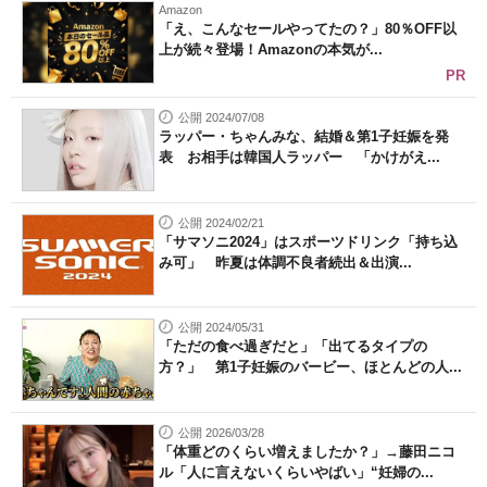
Amazon
「え、こんなセールやってたの？」80％OFF以
上が続々登場！Amazonの本気が...
PR
公開 2024/07/08
ラッパー・ちゃんみな、結婚＆第1子妊娠を発
表 お相手は韓国人ラッパー 「かけがえ...
公開 2024/02/21
「サマソニ2024」はスポーツドリンク「持ち込
み可」 昨夏は体調不良者続出＆出演...
公開 2024/05/31
「ただの食べ過ぎだと」「出てるタイプの
方？」 第1子妊娠のバービー、ほとんどの人...
公開 2026/03/28
「体重どのくらい増えましたか？」→藤田ニコ
ル「人に言えないくらいやばい」“妊婦の...