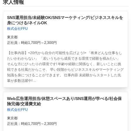
求人情報
SNS運用担当/未経験OK/SNSマーケティング/ビジネススキルを
身につける/ネイルOK
株式会社FFU
東京都
正社員：時給1,700円～2,300円
【仕事内容】<20代から自分の可能性を広げよう!> 「将来どんな仕事をし
たいかわからない」 「若いうちから成長できる環境で経験を積みたい」
そんな方にぴったりの環境です! 年齢や経験に関係なく、新しいことに挑
戦できる社風だからこそ、 早い段階からビジネススキルやマーケティング
知識を身につけることができます。 仕事内容 未経験からスタートした先
輩が多数活躍中! ...
Web広告運用担当/休憩スペースあり/SNS運用が学べる/社会保
険完備/交通費支給
株式会社FFU
東京都
正社員：時給1,700円～2,300円