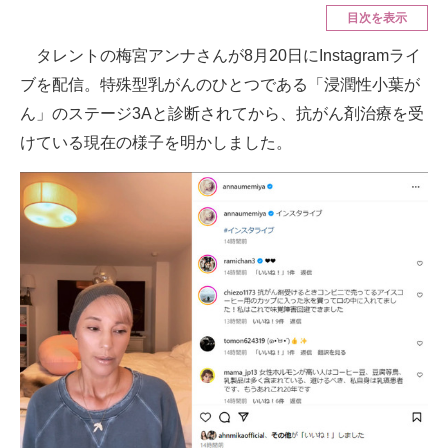
目次を表示
ITの今と未来を見通す
タレントの梅宮アンナさんが8月20日にInstagramライ
ブを配信。特殊型乳がんのひとつである「浸潤性小葉が
スマホと通信の最新トレンド
ん」のステージ3Aと診断されてから、抗がん剤治療を受
進化するPCとデバイスの未来
けている現在の様子を明かしました。
好きが集まる 比べて選べる
ビジネスと働き方のヒント
AI活用のいまが分かる
企業ITのトレンドを詳説
経営リーダーのコミュニティ
マーケ×ITの今がよく分かる
ITエンジニア向け専門サイト