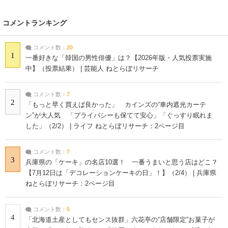
コメントランキング
コメント数：
20
1
一番好きな「韓国の男性俳優」は？【2026年版・人気投票実施
中】（投票結果） | 芸能人 ねとらぼリサーチ
コメント数：
7
2
「もっと早く買えば良かった」 カインズの“車内遮光カーテ
ン”が大人気 「プライバシーも保てて安心」「ぐっすり眠れま
した」（2/2） | ライフ ねとらぼリサーチ：2ページ目
コメント数：
7
3
兵庫県の「ケーキ」の名店10選！ 一番うまいと思う店はどこ？
【7月12日は「デコレーションケーキの日」！】（2/4） | 兵庫県
ねとらぼリサーチ：2ページ目
コメント数：
5
4
「北海道土産としてもセンス抜群」六花亭の“店舗限定”お菓子が