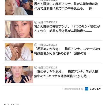
乳がん闘病中の梅宮アンナ、抗がん剤治療の副
作用で違和感「鏡で口の中を見たら」 採...
公開 2024/11/29
乳がん闘病の梅宮アンナ、「7つのリンパ節にが
ん」告白 結果を受け抗がん剤治療へ…...
公開 2024/08/14
「私死ぬのかなぁ」 梅宮アンナ、ステージ3の
特殊型乳がんを“涙の公表” 治療の苦...
公開 2024/12/24
「薬のせいだと思う」 梅宮アンナ、乳がん闘
病中の“10キロ増＆体形変化”にがく然...
Recommended by