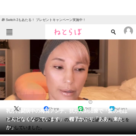
🎁 Switch 2もあたる！ プレゼントキャンペーン実施中！
ねとらぼメニュー
TOP
ニュース
エンタメ
クイズ
グルメ
地域
住まい
教育・育児
動物
リサーチ
エンタメ
2024/08/21 14:05（公開）
X
Share
LINE
hatena
会員記事
乳がん闘病中の梅宮アンナ、抗がん剤治療で「髪の毛ほ
とんどなくなっています」 帽子かぶり「ああ、来た
8月13日に「浸潤性小葉がん」のステージ3Aと診断されたことを
メディア
か」
明かしていました。
注目記事を集めた総合ページ