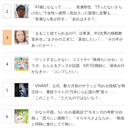
「47歳にもなって……」 長瀬智也、“汚ったないさら
2
け出し”で女性へ謝罪→気合入った髪形に反響も……
「長瀬なら私が許す」「あれはネタ？」
「まるごと捨てられるの!?」辻希美、中2次男の移動教
3
室弁当→“まさかの工夫”に「真似したい！」「その手が
あったかー！」
「ゲットするしかない」ココイチ×『映画ちいかわ』コ
4
ラボ、もらえるグッズが話題 8月7日開始に「昼休み行
かなきゃ」「コンプしたい」
「VIVANT」公式、数カ月前のサラッと“匂わせ投稿”が再
5
注目へ 番組ラストの“乃木にらむ謎の男”巡り……
「このこと？」「ただものではないな？」
「かなり不穏」ちいかわ最新話で“モモンガの考察”が白
6
熱→「恐ろしい展開？」「そろそろさよならか」「映画
と同時に進行してて怖い」