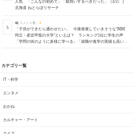
人気 「こんなの初めて」「箱買いするべきだった」（1/2） |
北海道 ねとらぼリサーチ
コメント数：
3
5
「子供ができたら通わせたい」 今後発展していきそうな“関関
同立・産近甲龍の大学”といえば？ ランキング1位に学生の声
「学問の街のように多様に学べる」「就職や進学の実績も高い」
| 大学 ねとらぼリサーチ
カテゴリ一覧
IT・科学
エンタメ
おかね
カルチャー・アート
クイズ