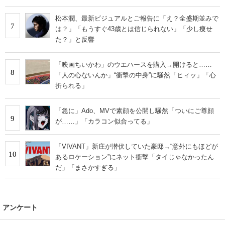
松本潤、最新ビジュアルとご報告に「え？全盛期並みで
7
は？」「もうすぐ43歳とは信じられない」「少し痩せ
た？」と反響
「映画ちいかわ」のウエハースを購入→開けると……
8
「人の心ないんか」“衝撃の中身”に騒然「ヒィッ」「心
折られる」
「急に」Ado、MVで素顔を公開し騒然「ついにご尊顔
9
が……」「カラコン似合ってる」
「VIVANT」新庄が潜伏していた豪邸→“意外にもほどが
10
あるロケーション”にネット衝撃「タイじゃなかったん
だ」「まさかすぎる」
アンケート