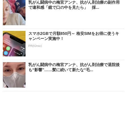
乳がん闘病中の梅宮アンナ、抗がん剤治療の副作用
で違和感「鏡で口の中を見たら」 採...
スマホ2GBで月額850円～ 格安SIMをお得に使うキ
ャンペーン実施中！
PR(IIJmio)
乳がん闘病中の梅宮アンナ、抗がん剤治療で退院後
も“影響”……髪に続いて新たな“毛...