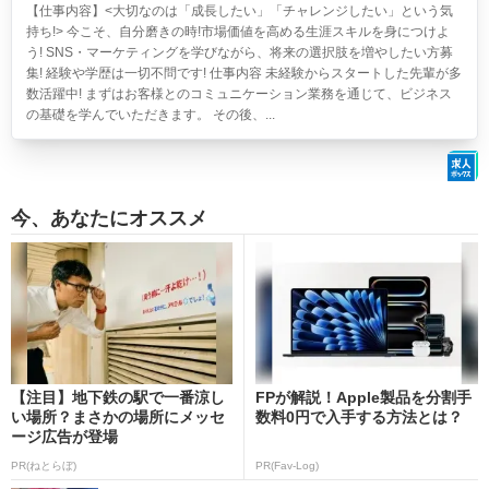
【仕事内容】<大切なのは「成長したい」「チャレンジしたい」という気
持ち!> 今こそ、自分磨きの時!市場価値を高める生涯スキルを身につけよ
う! SNS・マーケティングを学びながら、将来の選択肢を増やしたい方募
集! 経験や学歴は一切不問です! 仕事内容 未経験からスタートした先輩が多
数活躍中! まずはお客様とのコミュニケーション業務を通じて、ビジネス
の基礎を学んでいただきます。 その後、...
今、あなたにオススメ
【注目】地下鉄の駅で一番涼し
FPが解説！Apple製品を分割手
い場所？まさかの場所にメッセ
数料0円で入手する方法とは？
ージ広告が登場
PR(ねとらぼ)
PR(Fav-Log)