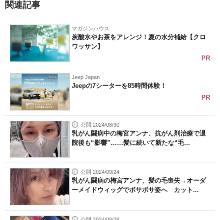
関連記事
マガジンハウス
炭酸水やお茶をアレンジ！夏の水分補給【クロ
ワッサン】
PR
Jeep Japan
Jeepの7シーターを85時間体験！
PR
公開 2024/08/30
乳がん闘病中の梅宮アンナ、抗がん剤治療で退
院後も“影響”……髪に続いて新たな“毛...
公開 2024/09/24
乳がん闘病の梅宮アンナ、髪の毛喪失→オーダ
ーメイドウィッグでボサボサ姿へ カット...
公開 2024/08/28