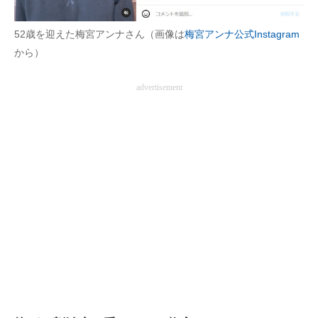
企業向けIT製品の総合サイト
52歳を迎えた梅宮アンナさん（画像は
梅宮アンナ公式Instagram
IT製品の技術・比較・事例
から）
製造業のIT導入・活用を支援
advertisement
モノづくり技術者専門サイト
エレクトロニクス専門サイト
電子設計の基本と応用
エネルギーの専門メディア
建設×テクノロジーの最前線
ちょっと気になるネットの話題