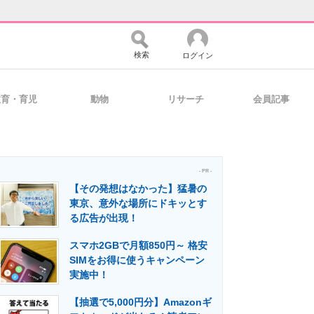
検索
ログイン
教育・育児
動物
リサーチ
会員記事
バイスの未来
好きが集まる 比べて選べる
- PR -
【その発想はなかった】猛暑の
コミュニティ
マーケ×ITの今がよく分かる
東京、意外な場所にドキッとす
る広告が出現！
スマホ2GBで月額850円～ 格安
・活用を支援
SIMをお得に使うキャンペーン
実施中！
【抽選で5,000円分】Amazonギ