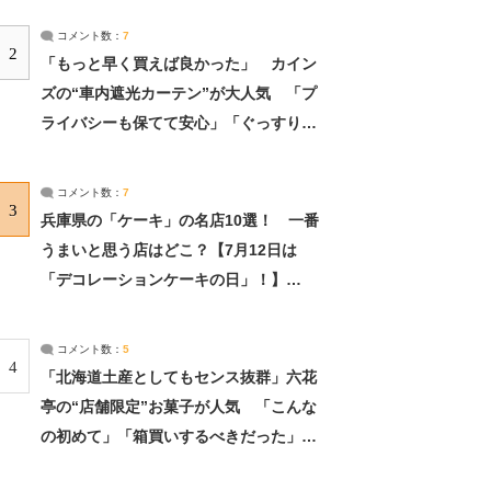
コメント数：
7
2
「もっと早く買えば良かった」 カイン
ズの“車内遮光カーテン”が大人気 「プ
ライバシーも保てて安心」「ぐっすり眠
れました」（2/2） | ライフ ねとらぼリ
サーチ：2ページ目
コメント数：
7
3
兵庫県の「ケーキ」の名店10選！ 一番
うまいと思う店はどこ？【7月12日は
「デコレーションケーキの日」！】
（2/4） | 兵庫県 ねとらぼリサーチ：2ペ
ージ目
コメント数：
5
4
「北海道土産としてもセンス抜群」六花
亭の“店舗限定”お菓子が人気 「こんな
の初めて」「箱買いするべきだった」
（1/2） | 北海道 ねとらぼリサーチ