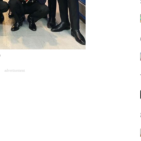
）
advertisement