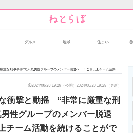
グルメ
地域
住まい
と未来を見通す
スマホと通信の最新トレンド
進化するPCとデ
事事件”で人気男性グループのメンバー脱退へ 「これ以上チーム活動を続けることができないと判断」
のいまが分かる
企業ITのトレンドを詳説
経営リーダーの
2024/08/28 19:29（公開）
2024/08/28 19:29（更新）
な衝撃と動揺 “非常に厳重な刑
T製品の総合サイト
IT製品の技術・比較・事例
製造業のIT導入
気男性グループのメンバー脱退
上チーム活動を続けることがで