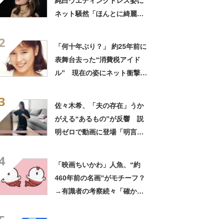
純白ウエディングドレス姿に
ネット騒然「ほんとに綺麗」
「この笑顔が切なすぎる」
2
「何十年ぶり？」 約25年前に
表舞台去った“消費税アイド
ル” 現在の姿にネット衝撃
「いくつになってもかわい
3
い」「また会えるなんて」
佐々木希、「夫の存在」うか
がえる“あるもの”が反響 説
明ゼロで動画に登場「明言し
てないけど安心しちゃう」
4
「サラッと出てくる言葉が素
「映画ちいかわ」人魚、“約
敵」
460年前の名画”がモチーフ？
→有識者の考察続々「確かに
似ている」「ナガノ先生なら
参考にしてても不思議じゃな