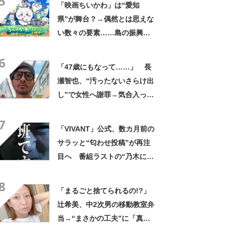
5
「映画ちいかわ」は“愛知
い」
県”が舞台？→偶然とは思えな
い数々の要素……島の振興課
に話を聞いた「盛り上がって
6
いることは確認しています」
「47歳にもなって……」 長
瀬智也、“汚ったないさらけ出
し”で女性へ謝罪→気合入った
髪形に反響も…… 「長瀬な
7
ら私が許す」「あれはネ
「VIVANT」公式、数カ月前の
タ？」
サラッと“匂わせ投稿”が再注
目へ 番組ラストの“乃木にら
む謎の男”巡り…… 「このこ
8
と？」「ただものではない
「まるごと捨てられるの!?」
な？」
辻希美、中2次男の移動教室弁
当→“まさかの工夫”に「真似