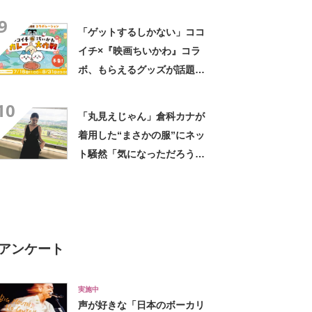
したい！」「その手があった
9
かー！」
「ゲットするしかない」ココ
イチ×『映画ちいかわ』コラ
ボ、もらえるグッズが話題 8
月7日開始に「昼休み行かなき
10
ゃ」「コンプしたい」
「丸見えじゃん」倉科カナが
着用した“まさかの服”にネッ
ト騒然「気になっただろう
な」「潔い」「最高やわぁ」
アンケート
実施中
声が好きな「日本のボーカリ