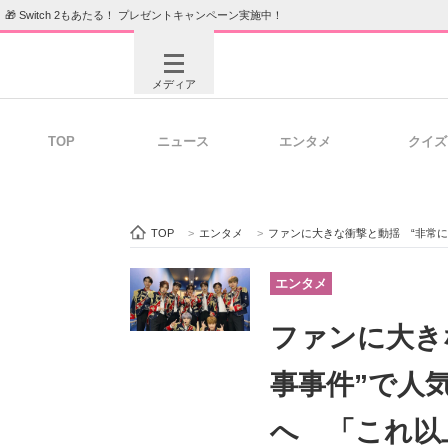
🎁 Switch 2もあたる！ プレゼントキャンペーン実施中！
メディア
TOP
ニュース
エンタメ
クイズ
注目記事を集めた総合ページ
ITの今
TOP
>
エンタメ
>
ファンに大きな衝撃と動揺 “非常に厳重な刑
ビジネスと働き方のヒント
AI活用
エンタメ
ファンに大き
ITエンジニア向け専門サイト
企業向けI
事事件”で人
へ 「これ以