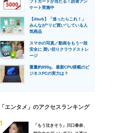
フトカードが当たる！読者アン
門メディア
建設×テクノロジーの最前線
ケート実施中
【iHerb】「迷ったらこれ！」
みんなが"リピ買い"している人
気商品
スマホの写真／動画をもう一段
安全に 買い切りクラウドストレ
ージ
重量約999g、最新CPU搭載のビ
ジネスPCの実力は？
「エンタメ」のアクセスランキング
1
「もう泣きそう」川口春奈、