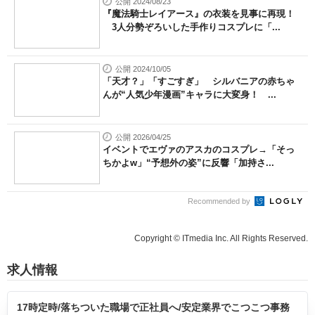
公開 2024/08/23
『魔法騎士レイアース』の衣装を見事に再現！
3人分勢ぞろいした手作りコスプレに「...
公開 2024/10/05
「天才？」「すごすぎ」 シルバニアの赤ちゃ
んが“人気少年漫画”キャラに大変身！ ...
公開 2026/04/25
イベントでエヴァのアスカのコスプレ→「そっ
ちかよw」“予想外の姿”に反響「加持さ...
Recommended by
Copyright © ITmedia Inc. All Rights Reserved.
求人情報
17時定時/落ちついた職場で正社員へ/安定業界でこつこつ事務