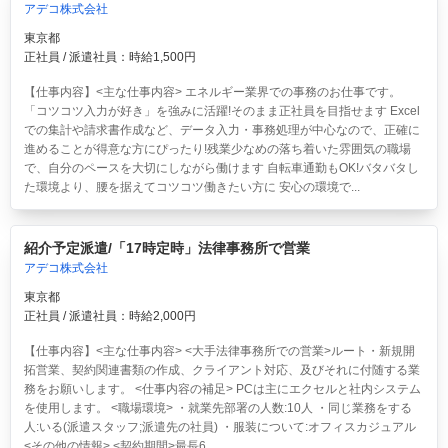
アデコ株式会社
東京都
正社員 / 派遣社員：時給1,500円
【仕事内容】<主な仕事内容> エネルギー業界での事務のお仕事です。
「コツコツ入力が好き」を強みに活躍!そのまま正社員を目指せます Excel
での集計や請求書作成など、データ入力・事務処理が中心なので、正確に
進めることが得意な方にぴったり!残業少なめの落ち着いた雰囲気の職場
で、自分のペースを大切にしながら働けます 自転車通勤もOK!バタバタし
た環境より、腰を据えてコツコツ働きたい方に 安心の環境で...
紹介予定派遣/「17時定時」法律事務所で営業
アデコ株式会社
東京都
正社員 / 派遣社員：時給2,000円
【仕事内容】<主な仕事内容> <大手法律事務所での営業>ルート・新規開
拓営業、契約関連書類の作成、クライアント対応、及びそれに付随する業
務をお願いします。 <仕事内容の補足> PCは主にエクセルと社内システム
を使用します。 <職場環境> ・就業先部署の人数:10人 ・同じ業務をする
人:いる(派遣スタッフ;派遣先の社員) ・服装について:オフィスカジュアル
<その他の情報> <契約期間>最長6...