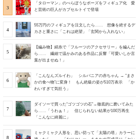
「タローマン」のべらぼうなポーズをフィギュア化 愛
3
と芸術の巨人がカプセルトイで登場
55万円のフィギュアを注文したら…… 想像を絶するデ
4
カさと重さに「これは絶望」「玄関から入れない」
【編み物】絹糸で「フルーツのアクセサリー」を編んだ
5
ら…… 繊細で温かみのある作品に反響「可愛いしか言
葉が出ませぬ！」
「こんなんズルイわ」 シルバニアの赤ちゃん → “まさ
6
かの食べ物”に変身！ もん絶級の姿が510万表示 「か
わいすぎて気狂う」
ダイソーで買った“ゴツゴツの石”→徹底的に磨いてみた
7
ら……「うわぁ！」 信じられない結果が100万再生
「こんなに綺麗に」
ミャクミャク人形を、思い切って「太陽の塔」カラーに
8