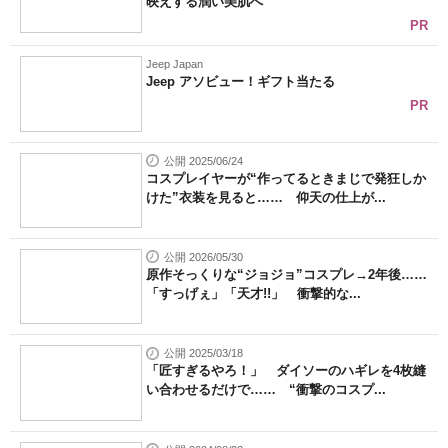
映えする潤い美肌へ
PR
Jeep Japan
Jeep アソビュー！ギフト当たる
PR
公開 2025/06/24
コスプレイヤーが“作ってるときまじで発狂しか
けた”衣装を見ると…… 仰天の仕上が...
公開 2026/05/30
原作そっくりな“ジョジョ”コスプレ→2年後……
「すっげぇ」「天才!!」 衝撃的な...
公開 2025/03/18
「匠すぎるやろ！」 ダイソーのハギレを4枚縫
い合わせるだけで…… “衝撃のコスプ...