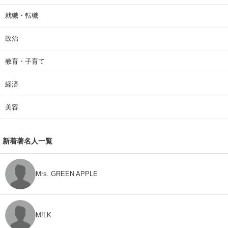
就職・転職
政治
教育・子育て
経済
美容
新着著名人一覧
Mrs. GREEN APPLE
M!LK