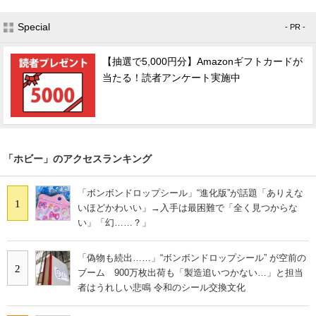
Special
- PR -
【抽選で5,000円分】Amazonギフトカードが
当たる！読者アンケート実施中
「ホビー」のアクセスランキング
「ボンボンドロップシール」“進化版”が話題「ありえな
1
いほどかわいい」→入手は最困難で「全く見つからな
い」「幻……？」
「偽物も続出……」“ボンボンドロップシール” が空前の
2
ブーム 900万枚出荷も「製造追いつかない…」と担当
者はうれしい悲鳴 令和のシール交換文化