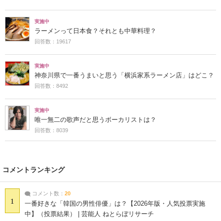
実施中
ラーメンって日本食？それとも中華料理？
回答数：19617
実施中
神奈川県で一番うまいと思う「横浜家系ラーメン店」はどこ？
回答数：8492
実施中
唯一無二の歌声だと思うボーカリストは？
回答数：8039
コメントランキング
コメント数：
20
1
一番好きな「韓国の男性俳優」は？【2026年版・人気投票実施
中】（投票結果） | 芸能人 ねとらぼリサーチ