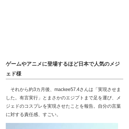
企業向けIT製品の総合サイト
IT製品の技術・比較・事例
製造業のIT導入・活用を支援
モノづくり技術者専門サイト
エレクトロニクス専門サイト
ゲームやアニメに登場するほど日本で人気のメジ
電子設計の基本と応用
ェド様
エネルギーの専門メディア
それから約3カ月後、mackee57.4さんは「実現させま
建設×テクノロジーの最前線
した。有言実行」とまさかのエジプトまで足を運び、メ
ジェドのコスプレを実現させたことを報告。自分の言葉
ちょっと気になるネットの話題
に対する責任感、すごい。