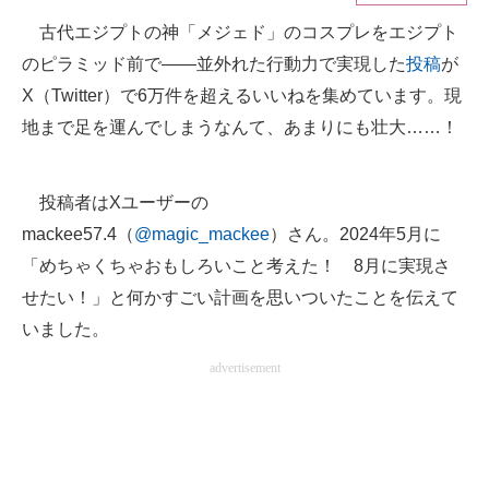
古代エジプトの神「メジェド」のコスプレをエジプト
ITの今と未来を見通す
のピラミッド前で――並外れた行動力で実現した
投稿
が
スマホと通信の最新トレンド
X（Twitter）で6万件を超えるいいねを集めています。現
地まで足を運んでしまうなんて、あまりにも壮大……！
進化するPCとデバイスの未来
好きが集まる 比べて選べる
投稿者はXユーザーの
mackee57.4（
@magic_mackee
）さん。2024年5月に
ビジネスと働き方のヒント
「めちゃくちゃおもしろいこと考えた！ 8月に実現さ
AI活用のいまが分かる
せたい！」と何かすごい計画を思いついたことを伝えて
企業ITのトレンドを詳説
いました。
advertisement
経営リーダーのコミュニティ
マーケ×ITの今がよく分かる
ITエンジニア向け専門サイト