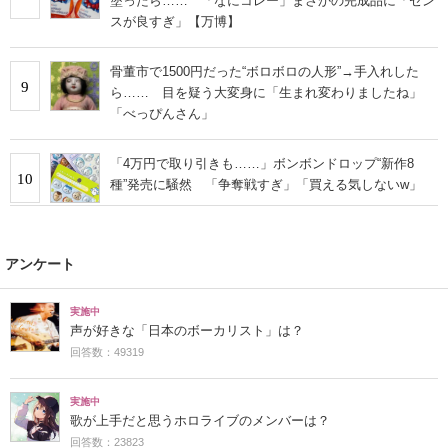
塗ったら…… 「なにコレー」まさかの完成品に「セン
スが良すぎ」【万博】
骨董市で1500円だった“ボロボロの人形”→手入れした
9
ら…… 目を疑う大変身に「生まれ変わりましたね」
「べっぴんさん」
「4万円で取り引きも……」ボンボンドロップ“新作8
10
種”発売に騒然 「争奪戦すぎ」「買える気しないw」
アンケート
実施中
声が好きな「日本のボーカリスト」は？
回答数：49319
実施中
歌が上手だと思うホロライブのメンバーは？
回答数：23823