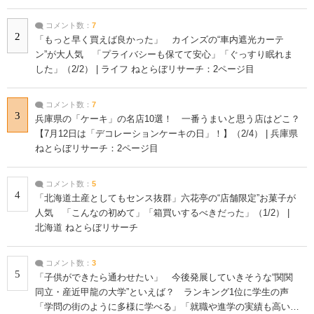
コメント数：
7
2
「もっと早く買えば良かった」 カインズの“車内遮光カーテ
ン”が大人気 「プライバシーも保てて安心」「ぐっすり眠れま
した」（2/2） | ライフ ねとらぼリサーチ：2ページ目
コメント数：
7
3
兵庫県の「ケーキ」の名店10選！ 一番うまいと思う店はどこ？
【7月12日は「デコレーションケーキの日」！】（2/4） | 兵庫県
ねとらぼリサーチ：2ページ目
コメント数：
5
4
「北海道土産としてもセンス抜群」六花亭の“店舗限定”お菓子が
人気 「こんなの初めて」「箱買いするべきだった」（1/2） |
北海道 ねとらぼリサーチ
コメント数：
3
5
「子供ができたら通わせたい」 今後発展していきそうな“関関
同立・産近甲龍の大学”といえば？ ランキング1位に学生の声
「学問の街のように多様に学べる」「就職や進学の実績も高い」