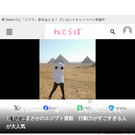
🎁 Switch 2と『スプラ』新作あたる！ プレゼントキャンペーン実施中
ねとらぼメニュー
TOP
ニュース
エンタメ
クイズ
グルメ
地域
住まい
教育・育児
動物
リサーチ
ホビー
2024/08/29 11:30（公開）
X
Share
LINE
hatena
会員記事
「マジかよwwww」「凄ッ」 「おもしろいこと考え
た！」→まさかのエジプト渡航 行動力がすごすぎる人
行動力すごい。
メディア
が大人気
目次を表示
注目記事を集めた総合ページ