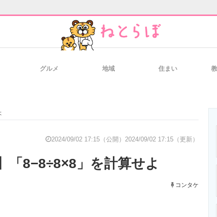
グルメ
地域
住まい
と未来を見通す
スマホと通信の最新トレンド
進化するPCとデ
よ
のいまが分かる
企業ITのトレンドを詳説
経営リーダーの
2024/09/02 17:15（公開）
2024/09/02 17:15（更新）
「8−8÷8×8」を計算せよ
T製品の総合サイト
IT製品の技術・比較・事例
製造業のIT導入
コンタケ