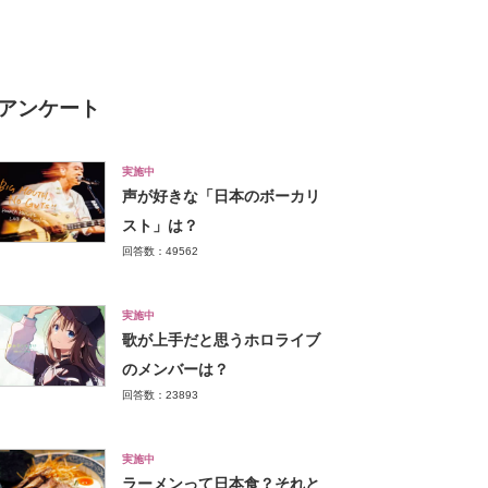
アンケート
実施中
声が好きな「日本のボーカリ
スト」は？
回答数：49562
実施中
歌が上手だと思うホロライブ
のメンバーは？
回答数：23893
実施中
ラーメンって日本食？それと