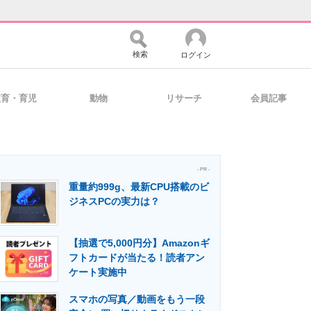
検索
ログイン
教育・育児
動物
リサーチ
会員記事
バイスの未来
好きが集まる 比べて選べる
- PR -
重量約999g、最新CPU搭載のビ
コミュニティ
マーケ×ITの今がよく分かる
ジネスPCの実力は？
【抽選で5,000円分】Amazonギ
・活用を支援
フトカードが当たる！読者アン
ケート実施中
スマホの写真／動画をもう一段