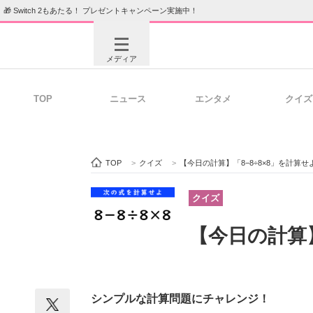
🎁 Switch 2もあたる！ プレゼントキャンペーン実施中！
メディア
TOP
ニュース
エンタメ
クイズ
注目記事を集めた総合ページ
ITの今
TOP
>
クイズ
>
【今日の計算】「8−8÷8×8」を計算せ
ビジネスと働き方のヒント
AI活用
クイズ
【今日の計算】
ITエンジニア向け専門サイト
企業向けI
シンプルな計算問題にチャレンジ！