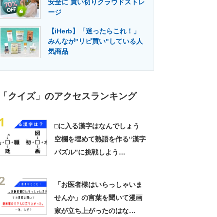
安全に 買い切りクラウドストレ
門メディア
建設×テクノロジーの最前線
ージ
【iHerb】「迷ったらこれ！」
みんなが"リピ買い"している人
気商品
「クイズ」のアクセスランキング
1
□に入る漢字はなんでしょう
空欄を埋めて熟語を作る“漢字
パズル”に挑戦しよう
（26/08/05）
2
「お医者様はいらっしゃいま
せんか」の言葉を聞いて漫画
家が立ち上がったのはな