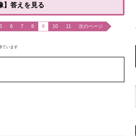
像】答えを見る
5
6
7
8
9
10
11
次のページ
得ています