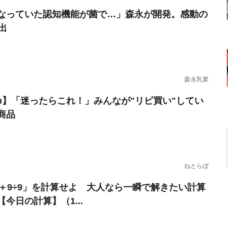
なっていた認知機能が菌で…」森永が開発。感動の
出
森永乳業
erb】「迷ったらこれ！」みんなが"リピ買い"してい
商品
ねとらぼ
9＋9÷9」を計算せよ 大人なら一瞬で解きたい計算
今日の計算】（1...