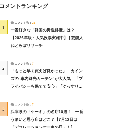
コメントランキング
コメント数：
21
1
一番好きな「韓国の男性俳優」は？
【2026年版・人気投票実施中】 | 芸能人
ねとらぼリサーチ
コメント数：
7
2
「もっと早く買えば良かった」 カイン
ズの“車内遮光カーテン”が大人気 「プ
ライバシーも保てて安心」「ぐっすり眠
れました」（2/2） | ライフ ねとらぼリ
サーチ：2ページ目
コメント数：
7
3
兵庫県の「ケーキ」の名店10選！ 一番
うまいと思う店はどこ？【7月12日は
「デコレーションケーキの日」！】