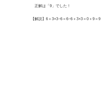
正解は「9」でした！
【解説】6＋3×3−6＝6−6＋3×3＝0＋9＝9