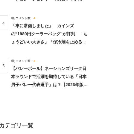
（2/4） | 兵庫県 ねとらぼリサーチ：2ペ
ージ目
コメント数：
4
4
「車に常備しました」 カインズ
の“1980円クーラーバッグ”が評判 「ち
ょうどいい大きさ」「保冷剤を止めるベ
ルトが良い」（1/5） | ライフ ねとらぼ
リサーチ
コメント数：
3
5
【バレーボール】ネーションズリーグ日
本ラウンドで活躍を期待している「日本
男子バレー代表選手」は？【2026年版・
人気投票実施中】（投票結果） | スポー
ツ ねとらぼリサーチ
カテゴリ一覧