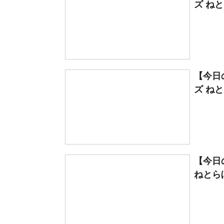
ズ ね
【今日の
ズ ね
【今日の
ねとら