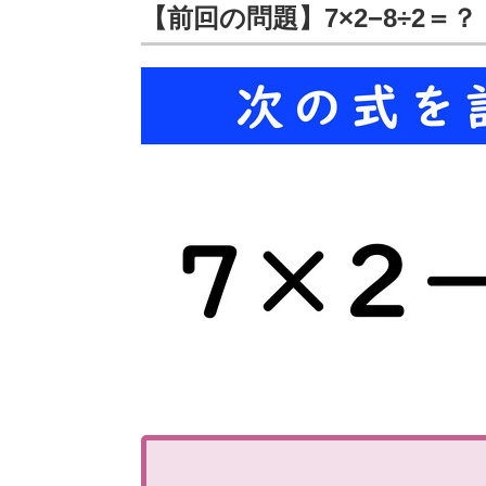
【前回の問題】7×2−8÷2＝？