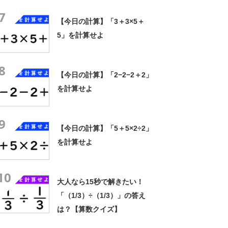
7
【今日の計算】「3＋3×5＋
5」を計算せよ
8
【今日の計算】「2−2−2＋2」
を計算せよ
9
【今日の計算】「5＋5×2÷2」
を計算せよ
10
大人なら15秒で解きたい！
「（1/3）÷（1/3）」の答え
は？【算数クイズ】