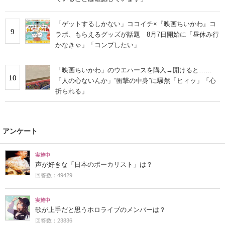
「ゲットするしかない」ココイチ×『映画ちいかわ』コ
9
ラボ、もらえるグッズが話題 8月7日開始に「昼休み行
かなきゃ」「コンプしたい」
「映画ちいかわ」のウエハースを購入→開けると……
10
「人の心ないんか」“衝撃の中身”に騒然「ヒィッ」「心
折られる」
アンケート
実施中
声が好きな「日本のボーカリスト」は？
回答数：49429
実施中
歌が上手だと思うホロライブのメンバーは？
回答数：23836