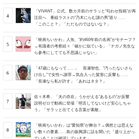
「VIVANT」公式、数カ月前のサラッと“匂わせ投稿”が再
4
注目へ 番組ラストの“乃木にらむ謎の男”巡り……
「このこと？」「ただものではないな？」
「映画ちいかわ」人魚、“約460年前の名画”がモチーフ？
5
→有識者の考察続々「確かに似ている」「ナガノ先生な
ら参考にしてても不思議じゃない」
「47歳にもなって……」 長瀬智也、“汚ったないさら
6
け出し”で女性へ謝罪→気合入った髪形に反響も……
「長瀬なら私が許す」「あれはネタ？」
佐々木希、「夫の存在」うかがえる“あるもの”が反響
7
説明ゼロで動画に登場「明言してないけど安心しちゃ
う」「サラッと出てくる言葉が素敵」
「映画ちいかわ」は“愛知県”が舞台？→偶然とは思えな
8
い数々の要素……島の振興課に話を聞いた「盛り上がっ
ていることは確認しています」