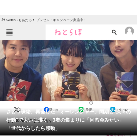
🎁 Switch 2もあたる！ プレゼントキャンペーン実施中！
ねとらぼメニュー
TOP
ニュース
エンタメ
クイズ
グルメ
地域
住まい
教育・育児
動物
リサーチ
エンタメ
2024/09/11 17:35（公開）
X
Share
LINE
hatena
会員記事
さとう珠緒、再会した「オーレンジャー」同期と“久々の
行動”で大いに沸く 3者の集まりに「同窓会みたい」
もう30周年になるのか。
メディア
「世代からしたら感動」
目次を表示
注目記事を集めた総合ページ