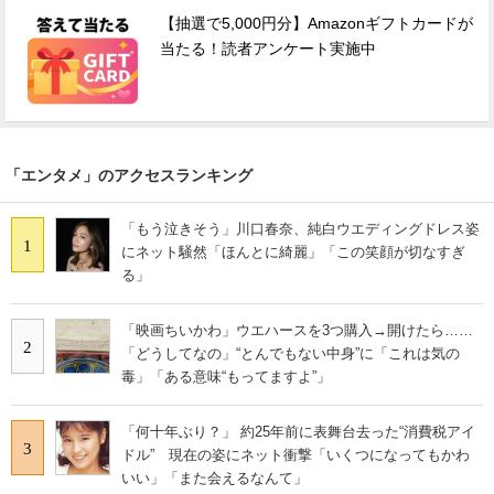
【抽選で5,000円分】Amazonギフトカードが
当たる！読者アンケート実施中
「エンタメ」のアクセスランキング
「もう泣きそう」川口春奈、純白ウエディングドレス姿
1
にネット騒然「ほんとに綺麗」「この笑顔が切なすぎ
る」
「映画ちいかわ」ウエハースを3つ購入→開けたら……
2
「どうしてなの」“とんでもない中身”に「これは気の
毒」「ある意味“もってますよ”」
「何十年ぶり？」 約25年前に表舞台去った“消費税アイ
3
ドル” 現在の姿にネット衝撃「いくつになってもかわ
いい」「また会えるなんて」