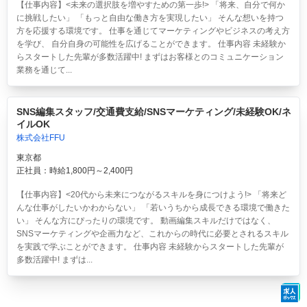
【仕事内容】<未来の選択肢を増やすための第一歩!> 「将来、自分で何か
に挑戦したい」 「もっと自由な働き方を実現したい」 そんな想いを持つ
方を応援する環境です。 仕事を通じてマーケティングやビジネスの考え方
を学び、 自分自身の可能性を広げることができます。 仕事内容 未経験か
らスタートした先輩が多数活躍中! まずはお客様とのコミュニケーション
業務を通じて...
SNS編集スタッフ/交通費支給/SNSマーケティング/未経験OK/ネ
イルOK
株式会社FFU
東京都
正社員：時給1,800円～2,400円
【仕事内容】<20代から未来につながるスキルを身につけよう!> 「将来ど
んな仕事がしたいかわからない」 「若いうちから成長できる環境で働きた
い」 そんな方にぴったりの環境です。 動画編集スキルだけではなく、
SNSマーケティングや企画力など、これからの時代に必要とされるスキル
を実践で学ぶことができます。 仕事内容 未経験からスタートした先輩が
多数活躍中! まずは...