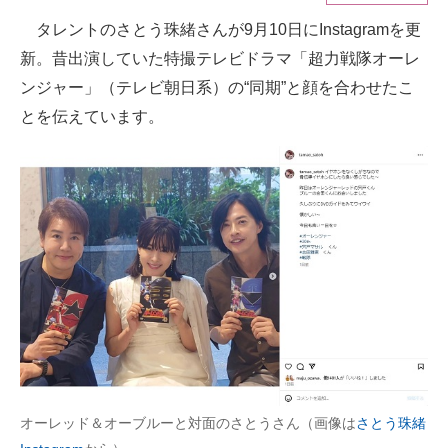
タレントのさとう珠緒さんが9月10日にInstagramを更
ITの今と未来を見通す
新。昔出演していた特撮テレビドラマ「超力戦隊オーレ
スマホと通信の最新トレンド
ンジャー」（テレビ朝日系）の“同期”と顔を合わせたこ
とを伝えています。
進化するPCとデバイスの未来
好きが集まる 比べて選べる
ビジネスと働き方のヒント
AI活用のいまが分かる
企業ITのトレンドを詳説
経営リーダーのコミュニティ
マーケ×ITの今がよく分かる
オーレッド＆オーブルーと対面のさとうさん（画像は
さとう珠緒
ITエンジニア向け専門サイト