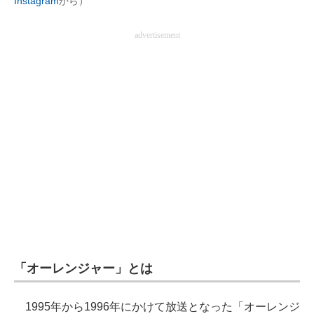
Instagram
から）
企業向けIT製品の総合サイト
advertisement
IT製品の技術・比較・事例
製造業のIT導入・活用を支援
モノづくり技術者専門サイト
エレクトロニクス専門サイト
電子設計の基本と応用
エネルギーの専門メディア
建設×テクノロジーの最前線
ちょっと気になるネットの話題
「オーレンジャー」とは
1995年から1996年にかけて放送となった「オーレンジ