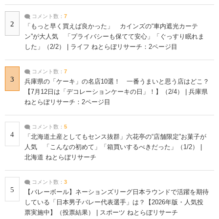
コメント数：
7
2
「もっと早く買えば良かった」 カインズの“車内遮光カーテ
ン”が大人気 「プライバシーも保てて安心」「ぐっすり眠れま
した」（2/2） | ライフ ねとらぼリサーチ：2ページ目
コメント数：
7
3
兵庫県の「ケーキ」の名店10選！ 一番うまいと思う店はどこ？
【7月12日は「デコレーションケーキの日」！】（2/4） | 兵庫県
ねとらぼリサーチ：2ページ目
コメント数：
5
4
「北海道土産としてもセンス抜群」六花亭の“店舗限定”お菓子が
人気 「こんなの初めて」「箱買いするべきだった」（1/2） |
北海道 ねとらぼリサーチ
コメント数：
3
5
【バレーボール】ネーションズリーグ日本ラウンドで活躍を期待
している「日本男子バレー代表選手」は？【2026年版・人気投
票実施中】（投票結果） | スポーツ ねとらぼリサーチ