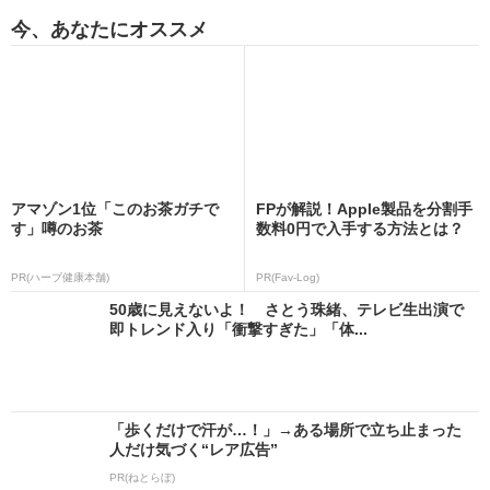
今、あなたにオススメ
アマゾン1位「このお茶ガチで
FPが解説！Apple製品を分割手
す」噂のお茶
数料0円で入手する方法とは？
PR(ハーブ健康本舗)
PR(Fav-Log)
50歳に見えないよ！ さとう珠緒、テレビ生出演で
即トレンド入り「衝撃すぎた」「体...
「歩くだけで汗が…！」→ある場所で立ち止まった
人だけ気づく“レア広告”
PR(ねとらぼ)