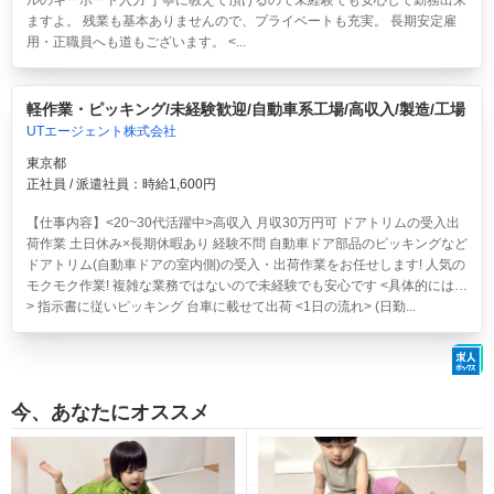
ルのキーボード入力 丁寧に教えて頂けるので未経験でも安心して勤務出来
ますよ。 残業も基本ありませんので、プライベートも充実。 長期安定雇
用・正職員へも道もございます。 <...
軽作業・ピッキング/未経験歓迎/自動車系工場/高収入/製造/工場
UTエージェント株式会社
東京都
正社員 / 派遣社員：時給1,600円
【仕事内容】<20~30代活躍中>高収入 月収30万円可 ドアトリムの受入出
荷作業 土日休み×長期休暇あり 経験不問
自動車ドア部品のピッキングなど
ドアトリム(自動車ドアの室内側)の受入・出荷作業をお任せします! 人気の
モクモク作業! 複雑な業務ではないので未経験でも安心です <具体的には…
> 指示書に従いピッキング 台車に載せて出荷 <1日の流れ> (日勤...
今、あなたにオススメ