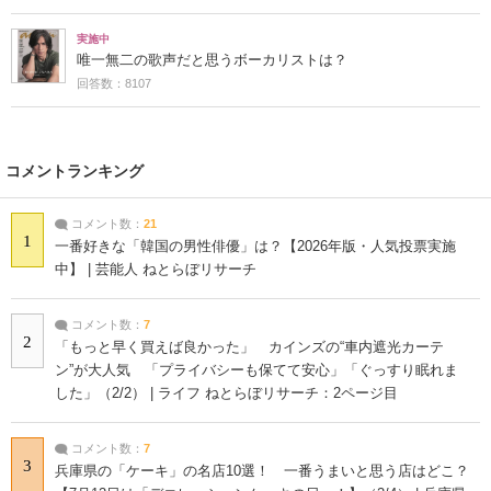
実施中
唯一無二の歌声だと思うボーカリストは？
回答数：8107
コメントランキング
コメント数：
21
1
一番好きな「韓国の男性俳優」は？【2026年版・人気投票実施
中】 | 芸能人 ねとらぼリサーチ
コメント数：
7
2
「もっと早く買えば良かった」 カインズの“車内遮光カーテ
ン”が大人気 「プライバシーも保てて安心」「ぐっすり眠れま
した」（2/2） | ライフ ねとらぼリサーチ：2ページ目
コメント数：
7
3
兵庫県の「ケーキ」の名店10選！ 一番うまいと思う店はどこ？