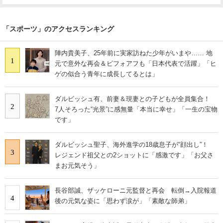
「スポーツ」のアクセスランキング
陣内貴美子、25年前に実家訪ねた少年がいまや…… 地
1
元で意外な再会＆ビフォアフも「日本代表で活躍」「ヒ
ゲの似合う青年に成長してるとは」
ダルビッシュ有、前妻＆現妻との子どもが全員集合！
2
7人そろった“光景”に感無量「本当に幸せ」「一生の宝物
です」
ダルビッシュ聖子、海外進学の18歳息子が“顔出し”！
3
レジェンド祖父との2ショットに「感激です」「お父さ
まお元気そう」
長谷部誠、ザッケローニ元監督と再会 転倒→入院報道
4
後の元気な姿に「思わず涙が」「素敵な師弟」