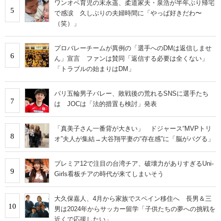
ワンオペ育児の末永遥、柔道家夫・泉浩が半年ぶり帰宅
5
で感涙 久しぶりの夫婦時間に「やっぱ好きだわ〜
（笑）」
プロバレーチームが異例の「選手へのDMは返信しませ
6
ん」宣言 ファンは賛同「返信する必要は全くない」
「トラブルの始まりはDM」
パリ五輪男子バレー、敗戦後の荒れるSNSに選手たち
7
は JOCは「法的措置も検討」発表
「真美子さん一番背が大きい」 ドジャース“MVPトリ
8
オ”夫人が集結→大谷翔平妻の“存在感”に「脳がバグる」
プレミア12で注目の台湾チア、破壊力がありすぎるUni-
9
Girls看板チアの時代が来てしまいそう
大久保嘉人、4月から家族でスペイン移住へ 長男＆三
10
男は2024年からサッカー留学「子供たちの夢への挑戦を
近くで応援したい」