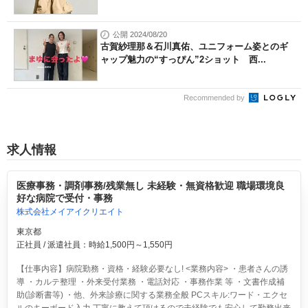
公開 2024/08/20
古賀紗理那＆石川真佑、ユニフォーム姿とのギ
ャップ魅力の“すっぴん”2ショット 西...
Recommended by
求人情報
医療事務・調剤事務/残業無し 未経験・無資格歓迎 職場環境良
好な病院で受付・事務
株式会社メイアイクリエイト
東京都
正社員 / 派遣社員：時給1,500円～1,550円
【仕事内容】病院勤務・資格・経験必要なし! <業務内容> ・患者さんの誘
導 ・カルテ整理 ・外来受付業務 ・電話対応 ・事務作業 等 ・文書作成補
助(診断書等) ・他、外来診療に関する業務全般 PCスキル:ワード・エクセ