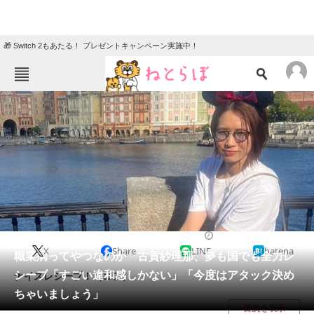
🎁 Switch 2もあたる！ プレゼントキャンペーン実施中！
ねとらぼメニュー
TOP
ニュース
エンタメ
クイズ
グルメ
地域
住まい
教育・育児
動物
リサーチ
スポーツ
2024/09/12 15:31（公開）
X
Share
LINE
hatena
会員記事
職業病ってやつなのか 古賀紗理那、夢も国でも全力レ
シーブ「すごい違和感しかない」「今度はアタック決め
ナイスレシーブ！（エア）
メディア
ちゃいましょう」
目次を表示
注目記事を集めた総合ページ