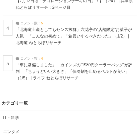
【7月12日は「デコレーションケーキの日」！】（2/4） | 兵庫県
ねとらぼリサーチ：2ページ目
コメント数：
5
4
「北海道土産としてもセンス抜群」六花亭の“店舗限定”お菓子が
人気 「こんなの初めて」「箱買いするべきだった」（1/2） |
北海道 ねとらぼリサーチ
コメント数：
4
5
「車に常備しました」 カインズの“1980円クーラーバッグ”が評
判 「ちょうどいい大きさ」「保冷剤を止めるベルトが良い」
（1/5） | ライフ ねとらぼリサーチ
カテゴリ一覧
IT・科学
エンタメ