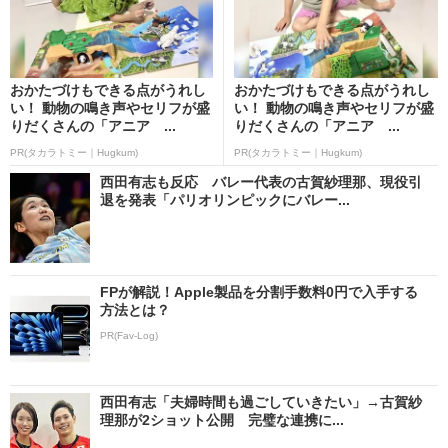
おかたづけもできる点がうれし
おかたづけもできる点がうれし
い！ 動物の鳴き声やセリフが盛
い！ 動物の鳴き声やセリフが盛
りだくさんの「アニア ...
りだくさんの「アニア ...
PR(タカラトミー｜Hugkum)
PR(タカラトミー｜Hugkum)
西田有志も反応 バレー代表の古賀紗理那、現役引
退を発表「パリオリンピックにバレー...
FPが解説！Apple製品を分割手数料0円で入手する
方法とは？
PR(Fav-Log)
西田有志「夫婦時間も過ごしていきたい」→古賀紗
理那が2ショット公開 完璧な連携に...