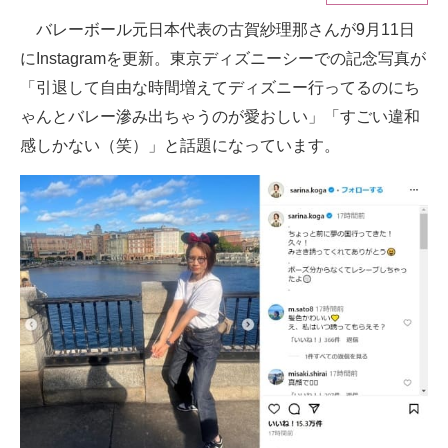
バレーボール元日本代表の古賀紗理那さんが9月11日
ITの今と未来を見通す
にInstagramを更新。東京ディズニーシーでの記念写真が
スマホと通信の最新トレンド
「引退して自由な時間増えてディズニー行ってるのにち
ゃんとバレー滲み出ちゃうのが愛おしい」「すごい違和
進化するPCとデバイスの未来
感しかない（笑）」と話題になっています。
好きが集まる 比べて選べる
ビジネスと働き方のヒント
AI活用のいまが分かる
企業ITのトレンドを詳説
経営リーダーのコミュニティ
マーケ×ITの今がよく分かる
ITエンジニア向け専門サイト