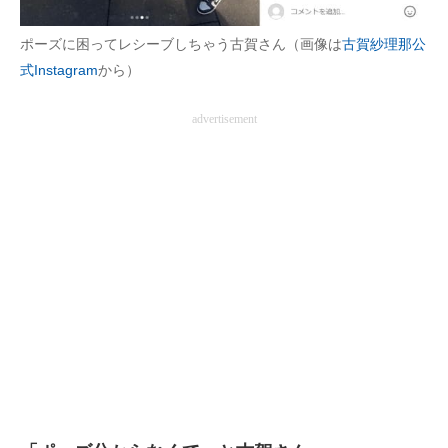
企業向けIT製品の総合サイト
ポーズに困ってレシーブしちゃう古賀さん（画像は
古賀紗理那公
IT製品の技術・比較・事例
式Instagram
から）
製造業のIT導入・活用を支援
advertisement
モノづくり技術者専門サイト
エレクトロニクス専門サイト
電子設計の基本と応用
エネルギーの専門メディア
建設×テクノロジーの最前線
ちょっと気になるネットの話題