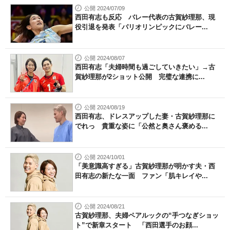
公開 2024/07/09
西田有志も反応 バレー代表の古賀紗理那、現
役引退を発表「パリオリンピックにバレー...
公開 2024/08/07
西田有志「夫婦時間も過ごしていきたい」→古
賀紗理那が2ショット公開 完璧な連携に...
公開 2024/08/19
西田有志、ドレスアップした妻・古賀紗理那に
でれっ 貴重な姿に「公然と奥さん褒める...
公開 2024/10/01
「美意識高すぎる」古賀紗理那が明かす夫・西
田有志の新たな一面 ファン「肌キレイや...
公開 2024/08/21
古賀紗理那、夫婦ペアルックの“手つなぎショッ
ト”で新章スタート 「西田選手のお顔...