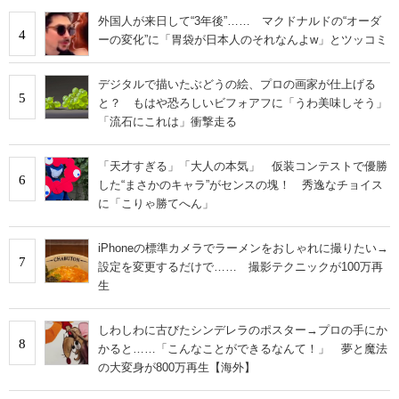
外国人が来日して“3年後”…… マクドナルドの“オーダ
4
ーの変化”に「胃袋が日本人のそれなんよw」とツッコミ
デジタルで描いたぶどうの絵、プロの画家が仕上げる
5
と？ もはや恐ろしいビフォアフに「うわ美味しそう」
「流石にこれは」衝撃走る
「天才すぎる」「大人の本気」 仮装コンテストで優勝
6
した“まさかのキャラ”がセンスの塊！ 秀逸なチョイス
に「こりゃ勝てへん」
iPhoneの標準カメラでラーメンをおしゃれに撮りたい→
7
設定を変更するだけで…… 撮影テクニックが100万再
生
しわしわに古びたシンデレラのポスター→プロの手にか
8
かると……「こんなことができるなんて！」 夢と魔法
の大変身が800万再生【海外】