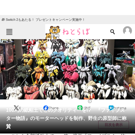
🎁 Switch 2もあたる！ プレゼントキャンペーン実施中！
ねとらぼメニュー
TOP
ニュース
エンタメ
クイズ
グルメ
地域
住まい
教育・育児
動物
リサーチ
カルチャー・アート
2024/09/16 11:00（公開）
X
Share
LINE
hatena
会員記事
100均の紙粘土でこのクオリティーを!? 『ファイブス
ター物語』のモーターヘッドを制作、野生の原型師に称
メディア
目次を表示
賛
注目記事を集めた総合ページ