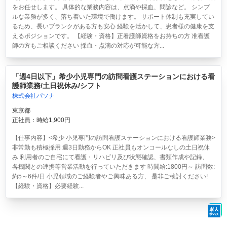
をお任せします。 具体的な業務内容は、点滴や採血、問診など。 シンプ
ルな業務が多く、落ち着いた環境で働けます。 サポート体制も充実してい
るため、長いブランクがある方も安心 経験を活かして、患者様の健康を支
えるポジションです。 【経験・資格】正看護師資格をお持ちの方 准看護
師の方もご相談ください 採血・点滴の対応が可能な方...
「週4日以下」希少小児専門の訪問看護ステーションにおける看
護師業務/土日祝休み/シフト
株式会社パソナ
東京都
正社員：時給1,900円
【仕事内容】<希少 小児専門の訪問看護ステーションにおける看護師業務>
非常勤も積極採用 週3日勤務からOK 正社員もオンコールなしの土日祝休
み 利用者のご自宅にて看護・リハビリ及び状態確認、書類作成や記録、
各機関との連携等営業活動を行っていただきます 時間給:1800円～ 訪問数:
約5～6件/日 小児領域のご経験者やご興味ある方、 是非ご検討ください!
【経験・資格】必要経験...