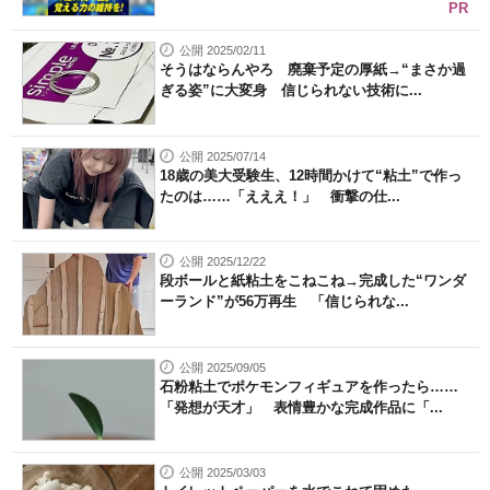
PR
公開 2025/02/11
そうはならんやろ 廃棄予定の厚紙→“まさか過
ぎる姿”に大変身 信じられない技術に...
公開 2025/07/14
18歳の美大受験生、12時間かけて“粘土”で作っ
たのは……「えええ！」 衝撃の仕...
公開 2025/12/22
段ボールと紙粘土をこねこね→完成した“ワンダ
ーランド”が56万再生 「信じられな...
公開 2025/09/05
石粉粘土でポケモンフィギュアを作ったら……
「発想が天才」 表情豊かな完成作品に「...
公開 2025/03/03