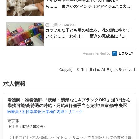
トイレットペーパーを水でこねて固めた
ら…… まさかの“インテリアアイテム”に大
変...
公開 2025/08/06
カラフルな子ども用の粘土を、花の形に整えて
いくと……「わあ！」 驚きの完成品に「...
Recommended by
Copyright © ITmedia Inc. All Rights Reserved.
求人情報
看護師・准看護師/「夜勤・残業なし&ブランクOK!」週3日から
勤務可能/高待遇の時給・月給&各種手当も充実/東京都/中央区
医療法人社団幸星会 日本橋白内障クリニック
東京都
正社員：時給2,000円～
【仕事内容】<求人掲載元>バイトな クリニックで看護師としての業務全般