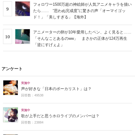
フォロワー1500万超の神絵師が人気アニメキャラを描い
9
たら…… “思わぬ完成度”に驚きの声「オーマイゴッ
ド！」「美しすぎる」【海外】
アニメーターの卵が10年愛用したペン、よく見ると……
10
「そんなことあるのww」 まさかの正体が124万再生
「逆にすげぇよ」
アンケート
実施中
声が好きな「日本のボーカリスト」は？
回答数：49538
実施中
歌が上手だと思うホロライブのメンバーは？
回答数：23884