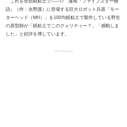
これを全部紙粘土で――!? 漫画『ファイブスター物
語』（作：永野護）に登場する巨大ロボット兵器「モー
ITの今と未来を見通す
ターヘッド（MH）」を100均紙粘土で製作している野生
スマホと通信の最新トレンド
の原型師が「紙粘土でこのクォリティー？」「感動しま
した」と好評を博しています。
進化するPCとデバイスの未来
好きが集まる 比べて選べる
advertisement
ビジネスと働き方のヒント
AI活用のいまが分かる
企業ITのトレンドを詳説
経営リーダーのコミュニティ
マーケ×ITの今がよく分かる
ITエンジニア向け専門サイト