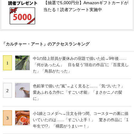
【抽選で5,000円分】Amazonギフトカードが
当たる！読者アンケート実施中
「カルチャー・アート」のアクセスランキング
中1の陸上部員が夏休みの宿題で描いた絵→9年後……
1
「何があったん」 目を疑う“現在の作品”に「百度見し
た」「鳥肌がたった」
色鉛筆で描いた“嵐”→よく見ると……「気づいた？」
2
愛あふれる力作に「すごい才能」「まさかニノの髪
に」
小1娘とコメダへ→注文を待つ間、コースターの裏に描
3
いていたのは……「すごい上手！」 驚きの作品に「1
年生で!?」「構図がうまいー！」