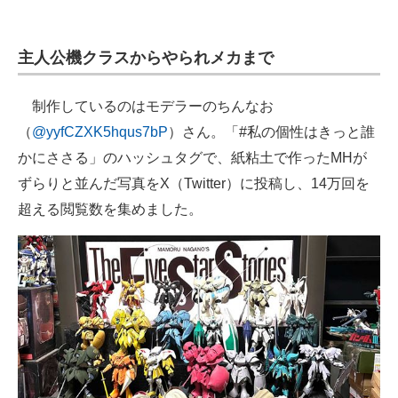
企業向けIT製品の総合サイト
主人公機クラスからやられメカまで
IT製品の技術・比較・事例
製造業のIT導入・活用を支援
制作しているのはモデラーのちんなお
（
@yyfCZXK5hqus7bP
）さん。「#私の個性はきっと誰
モノづくり技術者専門サイト
かにささる」のハッシュタグで、紙粘土で作ったMHが
エレクトロニクス専門サイト
ずらりと並んだ写真をX（Twitter）に投稿し、14万回を
超える閲覧数を集めました。
電子設計の基本と応用
エネルギーの専門メディア
建設×テクノロジーの最前線
ちょっと気になるネットの話題