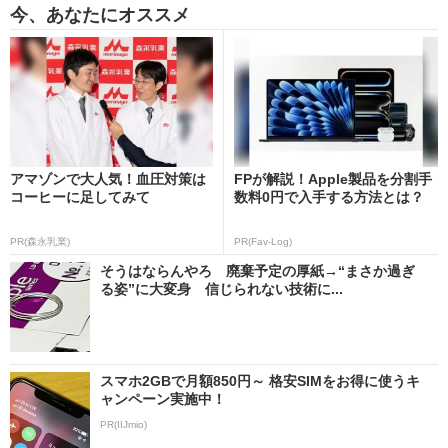
今、あなたにオススメ
アマゾンで大人気！血圧対策は
FPが解説！Apple製品を分割手
コーヒーに足してみて
数料0円で入手する方法とは？
PR(森永乳業)
PR(Fav-Log)
そうはならんやろ 廃棄予定の厚紙→“まさか過ぎ
る姿”に大変身 信じられない技術に...
スマホ2GBで月額850円～ 格安SIMをお得に使うキ
ャンペーン実施中！
PR(IIJmio)