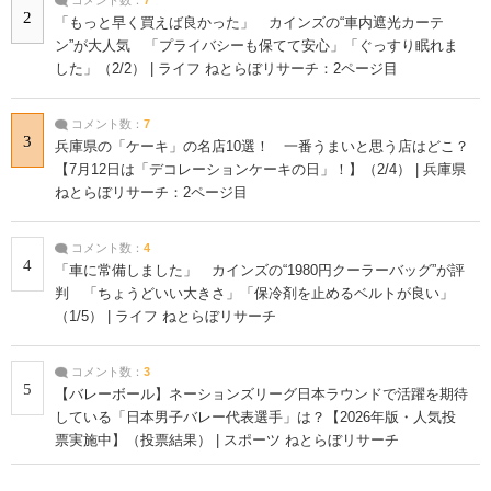
2
「もっと早く買えば良かった」 カインズの“車内遮光カーテ
ン”が大人気 「プライバシーも保てて安心」「ぐっすり眠れま
した」（2/2） | ライフ ねとらぼリサーチ：2ページ目
コメント数：
7
3
兵庫県の「ケーキ」の名店10選！ 一番うまいと思う店はどこ？
【7月12日は「デコレーションケーキの日」！】（2/4） | 兵庫県
ねとらぼリサーチ：2ページ目
コメント数：
4
4
「車に常備しました」 カインズの“1980円クーラーバッグ”が評
判 「ちょうどいい大きさ」「保冷剤を止めるベルトが良い」
（1/5） | ライフ ねとらぼリサーチ
コメント数：
3
5
【バレーボール】ネーションズリーグ日本ラウンドで活躍を期待
している「日本男子バレー代表選手」は？【2026年版・人気投
票実施中】（投票結果） | スポーツ ねとらぼリサーチ