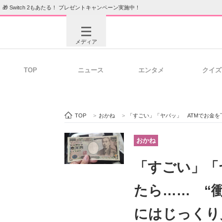
🎁 Switch 2もあたる！ プレゼントキャンペーン実施中！
メディア
TOP
ニュース
エンタメ
クイズ
注目記事を集めた総合ページ
ITの今
TOP
>
おかね
>
「すごい」「ヤバッ」 ATMでお金を下
ビジネスと働き方のヒント
AI活用
おかね
「すごい」「
ITエンジニア向け専門サイト
企業向けI
たら…… “
にはじっくり