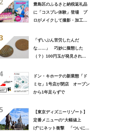
2
豊島区のふるさと納税返礼品
に「コスプレ体験」登場 プ
ロがメイクして撮影・加工ま
で
3
「ずいぶん苦労したんだ
な……」 巧妙に擬態した
（？）100円玉が発見され話
題に 「こんなの初めて見
4
た」
ドン・キホーテの新業態「ド
ミセ」1号店が閉店 オープン
から1年足らずで
5
【東京ディズニーリゾート】
定番メニューの“大幅値上
げ”にネット衝撃 「ついにこ