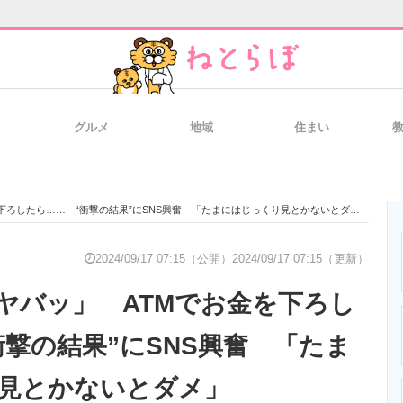
グルメ
地域
住まい
と未来を見通す
スマホと通信の最新トレンド
進化するPCとデ
ろしたら…… “衝撃の結果”にSNS興奮 「たまにはじっくり見とかないとダメ」
のいまが分かる
企業ITのトレンドを詳説
経営リーダーの
2024/09/17 07:15（公開）
2024/09/17 07:15（更新）
ヤバッ」 ATMでお金を下ろし
T製品の総合サイト
IT製品の技術・比較・事例
製造業のIT導入
衝撃の結果”にSNS興奮 「たま
見とかないとダメ」