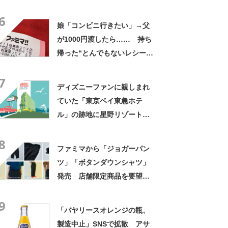
こまで来たか」「円安恐ろし
6
い」「ネタであってくれ」
娘「コンビニ行きたい」→父
が1000円渡したら…… 持ち
帰った“とんでもないレシー
ト”に「どうなってんだよ」
7
「末恐ろしいってか天才」
ディズニーファンに親しまれ
ていた「東京ベイ東急ホテ
ル」の跡地に星野リゾート進
出 「古き良きアメリカ」コ
8
ンセプト
ファミマから「ジョガーパン
ツ」「ボタンダウンシャツ」
発売 店舗限定商品を要望受
けて全国展開
9
「バヤリースオレンジの瓶、
製造中止」SNSで拡散 アサ