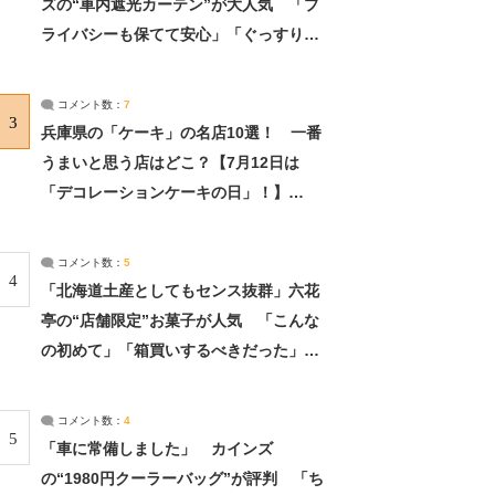
ズの“車内遮光カーテン”が大人気 「プ
ライバシーも保てて安心」「ぐっすり眠
れました」（2/2） | ライフ ねとらぼリ
サーチ：2ページ目
コメント数：
7
3
兵庫県の「ケーキ」の名店10選！ 一番
うまいと思う店はどこ？【7月12日は
「デコレーションケーキの日」！】
（2/4） | 兵庫県 ねとらぼリサーチ：2ペ
ージ目
コメント数：
5
4
「北海道土産としてもセンス抜群」六花
亭の“店舗限定”お菓子が人気 「こんな
の初めて」「箱買いするべきだった」
（1/2） | 北海道 ねとらぼリサーチ
コメント数：
4
5
「車に常備しました」 カインズ
の“1980円クーラーバッグ”が評判 「ち