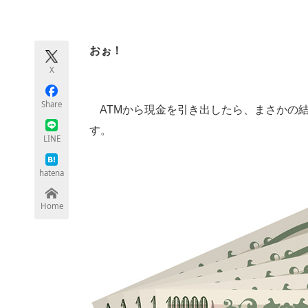
モノづくり技術者専門サイト
エレクトロ
おぉ！
X
ちょっと気になるネットの話題
Share
ATMから現金を引き出したら、まさかの結果
す。
LINE
hatena
Home