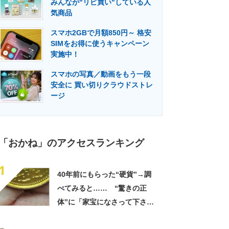
みんなが"リピ買い"している人
門メディア
建設×テクノロジーの最前線
気商品
スマホ2GBで月額850円～ 格安
SIMをお得に使うキャンペーン
実施中！
スマホの写真／動画をもう一段
安全に 買い切りクラウドストレ
ージ
「おかね」のアクセスランキング
1
40年前にもらった“硬貨”→調
べてみると…… “驚きの正
体”に「家宝になさって下さ
い！」「御利益ありそう」