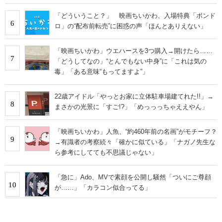
「どういうこと？」 映画ちいかわ、入場特典「ボンド
6
ロ」の“配布前転売”に困惑の声「ほんとありえない」
「映画ちいかわ」ウエハースを3つ購入→開けたら……
7
「どうしてなの」“とんでもない中身”に「これは気の
毒」「ある意味“もってますよ”」
22歳アイドル「やっとお家に立体駐車場建てれた!!」→
8
まさかの光景に「すご!?」「めっっっちゃええやん」
「映画ちいかわ」人魚、“約460年前の名画”がモチーフ？
9
→有識者の考察続々「確かに似ている」「ナガノ先生な
ら参考にしてても不思議じゃない」
「急に」Ado、MVで素顔を公開し騒然「ついにご尊顔
10
が……」「カラコン似合ってる」