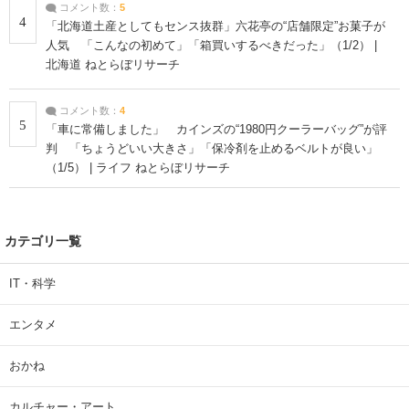
コメント数：
5
4
「北海道土産としてもセンス抜群」六花亭の“店舗限定”お菓子が
人気 「こんなの初めて」「箱買いするべきだった」（1/2） |
北海道 ねとらぼリサーチ
コメント数：
4
5
「車に常備しました」 カインズの“1980円クーラーバッグ”が評
判 「ちょうどいい大きさ」「保冷剤を止めるベルトが良い」
（1/5） | ライフ ねとらぼリサーチ
カテゴリ一覧
IT・科学
エンタメ
おかね
カルチャー・アート