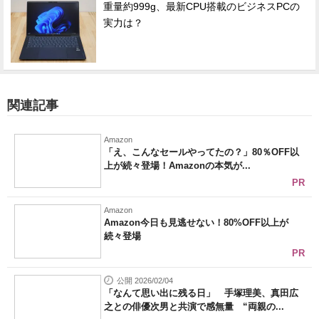
重量約999g、最新CPU搭載のビジネスPCの
実力は？
関連記事
Amazon
「え、こんなセールやってたの？」80％OFF以
上が続々登場！Amazonの本気が...
PR
Amazon
Amazon今日も見逃せない！80%OFF以上が
続々登場
PR
公開 2026/02/04
「なんて思い出に残る日」 手塚理美、真田広
之との俳優次男と共演で感無量 “両親の...