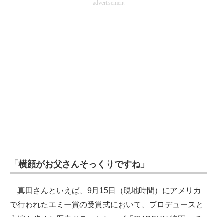
advertisement
企業向けIT製品の総合サイト
IT製品の技術・比較・事例
製造業のIT導入・活用を支援
モノづくり技術者専門サイト
エレクトロニクス専門サイト
電子設計の基本と応用
エネルギーの専門メディア
建設×テクノロジーの最前線
「横顔がお父さんそっくりですね」
ちょっと気になるネットの話題
真田さんといえば、9月15日（現地時間）にアメリカ
で行われたエミー賞の受賞式において、プロデュースと