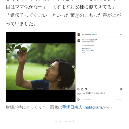
目はママ似かな〜」「ますますお父様に似てきてる」
「遺伝子ってすごい」といった驚きのこもった声が上が
っていました。
横顔が特にそっくり？（画像は
手塚日南人 Instagram
から）
advertisement