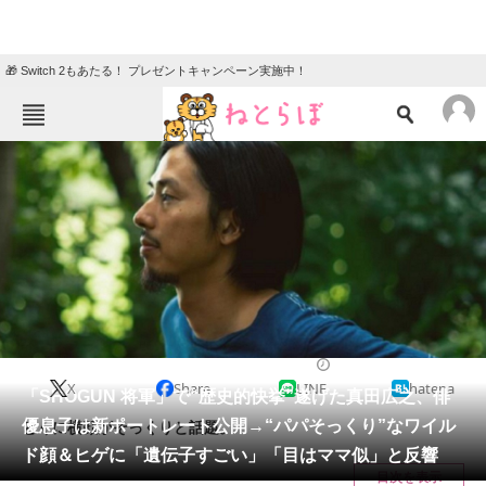
🎁 Switch 2もあたる！ プレゼントキャンペーン実施中！
ねとらぼメニュー
TOP
ニュース
エンタメ
クイズ
グルメ
地域
住まい
教育・育児
動物
リサーチ
エンタメ
2024/09/17 12:15（公開）
X
Share
LINE
hatena
会員記事
「SHOGUN 将軍」で“歴史的快挙”遂げた真田広之、俳
優息子は新ポートレート公開→“パパそっくり”なワイル
とくに横顔がそっくりと話題。
メディア
ド顔＆ヒゲに「遺伝子すごい」「目はママ似」と反響
目次を表示
注目記事を集めた総合ページ