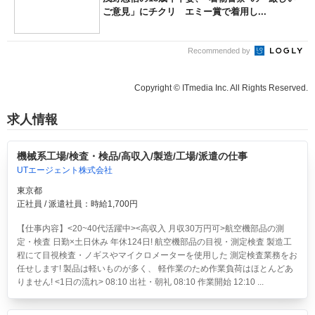
ご意見」にチクリ エミー賞で着用し...
Recommended by
Copyright © ITmedia Inc. All Rights Reserved.
求人情報
機械系工場/検査・検品/高収入/製造/工場/派遣の仕事
UTエージェント株式会社
東京都
正社員 / 派遣社員：時給1,700円
【仕事内容】<20~40代活躍中><高収入 月収30万円可>航空機部品の測
定・検査 日勤×土日休み 年休124日!
航空機部品の目視・測定検査 製造工
程にて目視検査・ノギスやマイクロメーターを使用した 測定検査業務をお
任せします! 製品は軽いものが多く、 軽作業のため作業負荷はほとんどあ
りません! <1日の流れ> 08:10 出社・朝礼 08:10 作業開始 12:10 ...