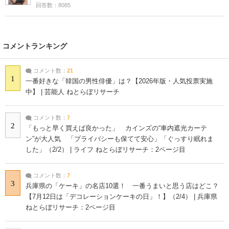
回答数：8085
コメントランキング
コメント数：
21
1
一番好きな「韓国の男性俳優」は？【2026年版・人気投票実施
中】 | 芸能人 ねとらぼリサーチ
コメント数：
7
2
「もっと早く買えば良かった」 カインズの“車内遮光カーテ
ン”が大人気 「プライバシーも保てて安心」「ぐっすり眠れま
した」（2/2） | ライフ ねとらぼリサーチ：2ページ目
コメント数：
7
3
兵庫県の「ケーキ」の名店10選！ 一番うまいと思う店はどこ？
【7月12日は「デコレーションケーキの日」！】（2/4） | 兵庫県
ねとらぼリサーチ：2ページ目