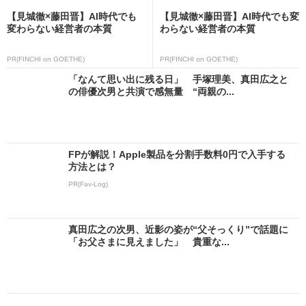
【見城徹×藤田晋】AI時代でも
【見城徹×藤田晋】AI時代でも変
変わらない経営者の本質
わらない経営者の本質
PR(FINCHI on GOETHE)
PR(FINCHI on GOETHE)
「なんて思い出に残る日」 手塚理美、真田広之と
の俳優次男と共演で感無量 “両親の...
FPが解説！Apple製品を分割手数料0円で入手する
方法とは？
PR(Fav-Log)
真田広之の次男、近影の姿が“父そっくり”で話題に
「お父さまに見えました」 貴重な...