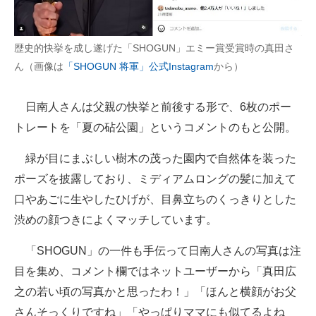
歴史的快挙を成し遂げた「SHOGUN」エミー賞受賞時の真田さ
ん（画像は
「SHOGUN 将軍」公式Instagram
から）
日南人さんは父親の快挙と前後する形で、6枚のポー
トレートを「夏の砧公園」というコメントのもと公開。
緑が目にまぶしい樹木の茂った園内で自然体を装った
ポーズを披露しており、ミディアムロングの髪に加えて
口やあごに生やしたひげが、目鼻立ちのくっきりとした
渋めの顔つきによくマッチしています。
「SHOGUN」の一件も手伝って日南人さんの写真は注
目を集め、コメント欄ではネットユーザーから「真田広
之の若い頃の写真かと思ったわ！」「ほんと横顔がお父
さんそっくりですね」「やっぱりママにも似てるよね