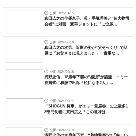
公開 2025/01/15
真田広之の俳優息子、母・手塚理美と“超大物司
会者”に対面 豪華ショットに「ご立派...
公開 2024/06/10
真田広之の次男、近影の姿が“父そっくり”で話
題に「お父さまに見えました」 貴重な...
公開 2024/09/18
浅野忠信、18歳年下妻の“感涙”が話題 エミー
授賞式に和服で出席「絵になる2人」...
公開 2024/09/17
「SHOGUN 将軍」がエミー賞席巻、史上最多1
8部門制覇に真田広之「この意味は...
公開 2024/09/19
浅野忠信の18歳年下妻、“着物警察”の「厳しい