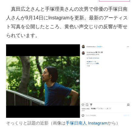
真田広之さんと手塚理美さんの次男で俳優の手塚日南
ITの今と未来を見通す
人さんが9月14日にInstagramを更新。最新のアーティス
スマホと通信の最新トレンド
ト写真を公開したところ、黄色い声交じりの反響が寄せ
られています。
進化するPCとデバイスの未来
好きが集まる 比べて選べる
ビジネスと働き方のヒント
AI活用のいまが分かる
企業ITのトレンドを詳説
経営リーダーのコミュニティ
マーケ×ITの今がよく分かる
そっくりと話題の近影（画像は
手塚日南人 Instagram
から）
ITエンジニア向け専門サイト