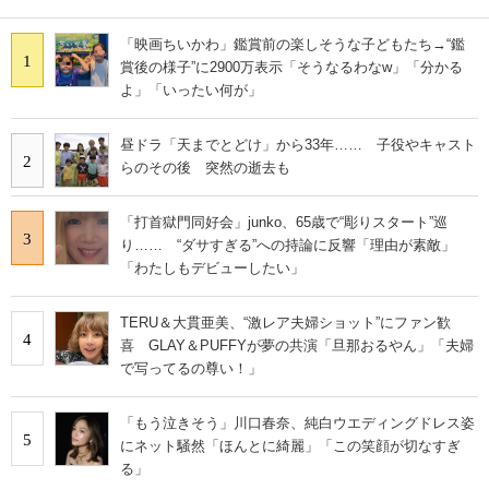
「映画ちいかわ」鑑賞前の楽しそうな子どもたち→“鑑
1
賞後の様子”に2900万表示「そうなるわなw」「分かる
よ」「いったい何が」
昼ドラ「天までとどけ」から33年…… 子役やキャスト
2
らのその後 突然の逝去も
「打首獄門同好会」junko、65歳で“彫りスタート”巡
3
り…… “ダサすぎる”への持論に反響「理由が素敵」
「わたしもデビューしたい」
TERU＆大貫亜美、“激レア夫婦ショット”にファン歓
4
喜 GLAY＆PUFFYが夢の共演「旦那おるやん」「夫婦
で写ってるの尊い！」
「もう泣きそう」川口春奈、純白ウエディングドレス姿
5
にネット騒然「ほんとに綺麗」「この笑顔が切なすぎ
る」