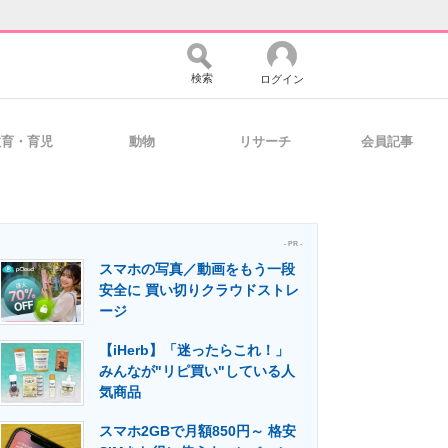
検索
ログイン
教育・育児
動物
リサーチ
会員記事
バイスの未来
好きが集まる 比べて選べる
- PR -
スマホの写真／動画をもう一段
コミュニティ
マーケ×ITの今がよく分かる
安全に 買い切りクラウドストレ
ージ
【iHerb】「迷ったらこれ！」
・活用を支援
みんなが"リピ買い"している人
気商品
スマホ2GBで月額850円～ 格安