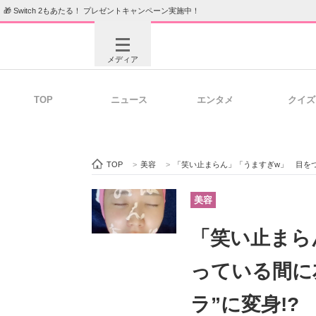
🎁 Switch 2もあたる！ プレゼントキャンペーン実施中！
メディア
TOP
ニュース
エンタメ
クイズ
注目記事を集めた総合ページ
ITの今
TOP
>
美容
>
「笑い止まらん」「うますぎw」 目をつぶっている間
ビジネスと働き方のヒント
AI活用
美容
「笑い止まら
ITエンジニア向け専門サイト
企業向けI
っている間に
ラ”に変身!