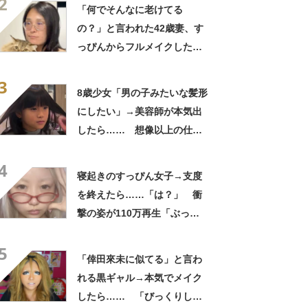
2
「何でそんなに老けてる
の？」と言われた42歳妻、す
っぴんからフルメイクした
ら…… 変身した姿が「アン
3
ジーに似てる！」「赤リップ
8歳少女「男の子みたいな髪形
似合いそう」
にしたい」→美容師が本気出
したら…… 想像以上の仕上
がりに「もう王子様じゃん」
4
【海外】
寝起きのすっぴん女子→支度
を終えたら……「は？」 衝
撃の姿が110万再生「ぶっ刺
さった」「かわいすぎて意味
5
わからん」
「倖田來未に似てる」と言わ
れる黒ギャル→本気でメイク
したら…… 「びっくりし