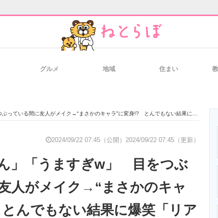
グルメ
地域
住まい
と未来を見通す
スマホと通信の最新トレンド
進化するPCとデ
に友人がメイク→“まさかのキャラ”に変身!? とんでもない結果に爆笑「リアクションおかしくて好き」
のいまが分かる
企業ITのトレンドを詳説
経営リーダーの
2024/09/22 07:45（公開）
2024/09/22 07:45（更新）
ん」「うますぎw」 目をつぶ
T製品の総合サイト
IT製品の技術・比較・事例
製造業のIT導入
友人がメイク→“まさかのキャ
? とんでもない結果に爆笑「リア