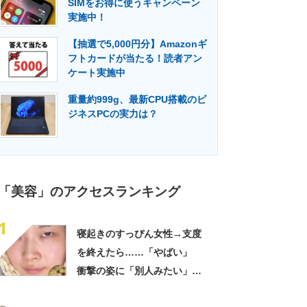
SIMをお得に使うキャンペーン
門メディア
建設×テクノロジーの最前線
実施中！
【抽選で5,000円分】Amazonギ
フトカードが当たる！読者アン
ケート実施中
重量約999g、最新CPU搭載のビ
ジネスPCの実力は？
「美容」のアクセスランキング
1
寝起きのすっぴん女性→支度
を終えたら……「やばい」
衝撃の姿に「別人みたい」
「天才です」