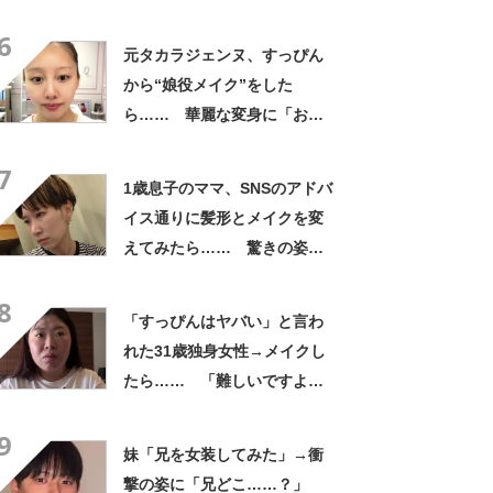
た」「平成です」「若槻千夏
6
に見えた」
元タカラジェンヌ、すっぴん
から“娘役メイク”をした
ら…… 華麗な変身に「おぉ
～すごい」「泣きそうです」
7
1歳息子のママ、SNSのアドバ
イス通りに髪形とメイクを変
えてみたら…… 驚きの姿に
「垢抜けどころじゃない」
8
「え？推せる」
「すっぴんはヤバい」と言わ
れた31歳独身女性→メイクし
たら…… 「難しいですよ
ね」「今までより好き」と
9
259万再生
妹「兄を女装してみた」→衝
撃の姿に「兄どこ……？」