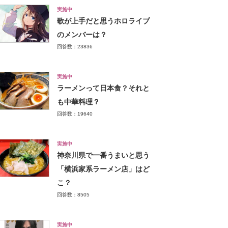
実施中
歌が上手だと思うホロライブ
のメンバーは？
回答数：23836
実施中
ラーメンって日本食？それと
も中華料理？
回答数：19640
実施中
神奈川県で一番うまいと思う
「横浜家系ラーメン店」はど
こ？
回答数：8505
実施中