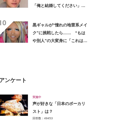
「俺と結婚してください」と
1210万再生【海外】
10
黒ギャルが“憧れの地雷系メイ
ク”に挑戦したら…… “もは
や別人”の大変身に「これはも
う詐欺w」「一気に雰囲気変
わった！」
アンケート
実施中
声が好きな「日本のボーカリ
スト」は？
回答数：49453