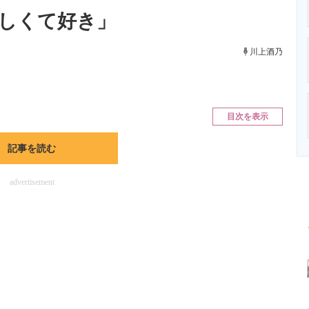
ニクス専門サイト
電子設計の基本と応用
エネルギーの専
しくて好き」
川上酒乃
目次を表示
記事を読む
advertisement