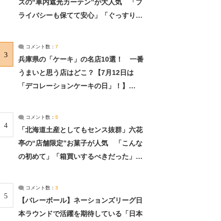
ズの“車内遮光カーテン”が大人気 「プ
ライバシーも保てて安心」「ぐっすり眠
れました」（2/2） | ライフ ねとらぼリ
サーチ：2ページ目
コメント数：
7
3
兵庫県の「ケーキ」の名店10選！ 一番
うまいと思う店はどこ？【7月12日は
「デコレーションケーキの日」！】
（2/4） | 兵庫県 ねとらぼリサーチ：2ペ
ージ目
コメント数：
5
4
「北海道土産としてもセンス抜群」六花
亭の“店舗限定”お菓子が人気 「こんな
の初めて」「箱買いするべきだった」
（1/2） | 北海道 ねとらぼリサーチ
コメント数：
3
5
【バレーボール】ネーションズリーグ日
本ラウンドで活躍を期待している「日本