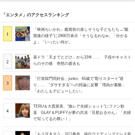
「エンタメ」のアクセスランキング
「映画ちいかわ」鑑賞前の楽しそうな子どもたち→“鑑
1
賞後の様子”に2900万表示「そうなるわなw」「分かる
よ」「いったい何が」
昼ドラ「天までとどけ」から33年…… 子役やキャスト
2
らのその後 突然の逝去も
「打首獄門同好会」junko、65歳で“彫りスタート”巡
3
り…… “ダサすぎる”への持論に反響「理由が素敵」
「わたしもデビューしたい」
TERU＆大貫亜美、“激レア夫婦ショット”にファン歓
4
喜 GLAY＆PUFFYが夢の共演「旦那おるやん」「夫婦
で写ってるの尊い！」
「もう泣きそう」川口春奈、純白ウエディングドレス姿