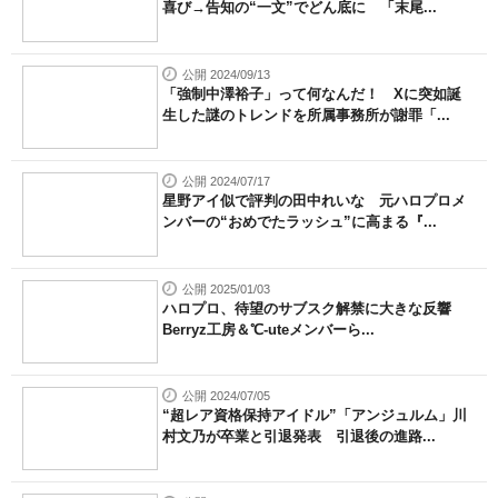
喜び→告知の“一文”でどん底に 「末尾...
公開 2024/09/13
「強制中澤裕子」って何なんだ！ Xに突如誕
生した謎のトレンドを所属事務所が謝罪「...
公開 2024/07/17
星野アイ似で評判の田中れいな 元ハロプロメ
ンバーの“おめでたラッシュ”に高まる『...
公開 2025/01/03
ハロプロ、待望のサブスク解禁に大きな反響
Berryz工房＆℃-uteメンバーら...
公開 2024/07/05
“超レア資格保持アイドル”「アンジュルム」川
村文乃が卒業と引退発表 引退後の進路...