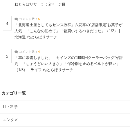
ねとらぼリサーチ：2ページ目
コメント数：
5
4
「北海道土産としてもセンス抜群」六花亭の“店舗限定”お菓子が
人気 「こんなの初めて」「箱買いするべきだった」（1/2） |
北海道 ねとらぼリサーチ
コメント数：
4
5
「車に常備しました」 カインズの“1980円クーラーバッグ”が評
判 「ちょうどいい大きさ」「保冷剤を止めるベルトが良い」
（1/5） | ライフ ねとらぼリサーチ
カテゴリ一覧
IT・科学
エンタメ