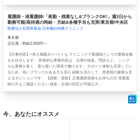
看護師・准看護師/「夜勤・残業なし&ブランクOK!」週3日から
勤務可能/高待遇の時給・月給&各種手当も充実/東京都/中央区
医療法人社団幸星会 日本橋白内障クリニック
東京都
正社員：時給2,000円～
【仕事内容】<求人掲載元>バイトな クリニックで看護師としての業務全般
をお任せします。 具体的な業務内容は、点滴や採血、問診など。 シンプ
ルな業務が多く、落ち着いた環境で働けます。 サポート体制も充実してい
るため、長いブランクがある方も安心 経験を活かして、患者様の健康を支
えるポジションです。 【経験・資格】正看護師資格をお持ちの方 准看護
師の方もご相談ください 採血・点滴の対応が可能な方...
今、あなたにオススメ