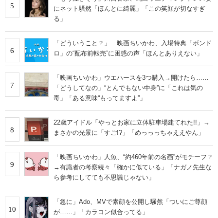
5
にネット騒然「ほんとに綺麗」「この笑顔が切なすぎ
る」
「どういうこと？」 映画ちいかわ、入場特典「ボンド
6
ロ」の“配布前転売”に困惑の声「ほんとありえない」
「映画ちいかわ」ウエハースを3つ購入→開けたら……
7
「どうしてなの」“とんでもない中身”に「これは気の
毒」「ある意味“もってますよ”」
22歳アイドル「やっとお家に立体駐車場建てれた!!」→
8
まさかの光景に「すご!?」「めっっっちゃええやん」
「映画ちいかわ」人魚、“約460年前の名画”がモチーフ？
9
→有識者の考察続々「確かに似ている」「ナガノ先生な
ら参考にしてても不思議じゃない」
「急に」Ado、MVで素顔を公開し騒然「ついにご尊顔
10
が……」「カラコン似合ってる」