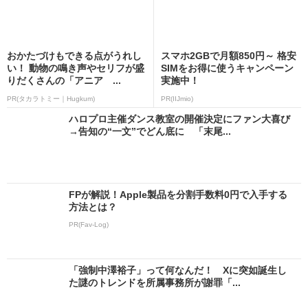
おかたづけもできる点がうれし
スマホ2GBで月額850円～ 格安
い！ 動物の鳴き声やセリフが盛
SIMをお得に使うキャンペーン
りだくさんの「アニア ...
実施中！
PR(タカラトミー｜Hugkum)
PR(IIJmio)
ハロプロ主催ダンス教室の開催決定にファン大喜び
→告知の“一文”でどん底に 「末尾...
FPが解説！Apple製品を分割手数料0円で入手する
方法とは？
PR(Fav-Log)
「強制中澤裕子」って何なんだ！ Xに突如誕生し
た謎のトレンドを所属事務所が謝罪「...