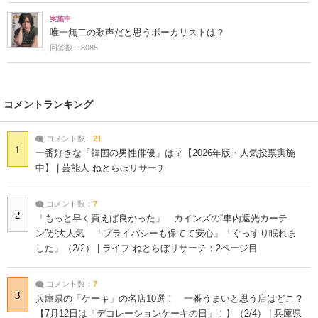
実施中
唯一無二の歌声だと思うボーカリストは？
回答数：8085
コメントランキング
コメント数：
21
1
一番好きな「韓国の男性俳優」は？【2026年版・人気投票実施
中】 | 芸能人 ねとらぼリサーチ
コメント数：
7
2
「もっと早く買えば良かった」 カインズの“車内遮光カーテ
ン”が大人気 「プライバシーも保てて安心」「ぐっすり眠れま
した」（2/2） | ライフ ねとらぼリサーチ：2ページ目
コメント数：
7
3
兵庫県の「ケーキ」の名店10選！ 一番うまいと思う店はどこ？
【7月12日は「デコレーションケーキの日」！】（2/4） | 兵庫県