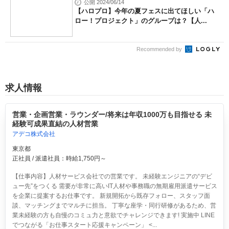
公開 2024/06/14
【ハロプロ】今年の夏フェスに出てほしい「ハ
ロー！プロジェクト」のグループは？【人...
Recommended by
求人情報
営業・企画営業・ラウンダー/将来は年収1000万も目指せる 未
経験可成果直結の人材営業
アデコ株式会社
東京都
正社員 / 派遣社員：時給1,750円～
【仕事内容】人材サービス会社での営業です。 未経験エンジニアの“デビ
ュー先”をつくる 需要が非常に高いIT人材や事務職の無期雇用派遣サービス
を企業に提案するお仕事です。 新規開拓から既存フォロー、スタッフ面
談、マッチングまでマルチに担当。 丁寧な座学・同行研修があるため、営
業未経験の方も自慢のコミュ力と意欲でチャレンジできます! 実施中 LINE
でつながる「お仕事スタート応援キャンペーン」 <...