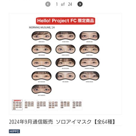
企業向けIT製品の総合サイト
IT製品の技術・比較・事例
製造業のIT導入・活用を支援
モノづくり技術者専門サイト
エレクトロニクス専門サイト
電子設計の基本と応用
エネルギーの専門メディア
建設×テクノロジーの最前線
ちょっと気になるネットの話題