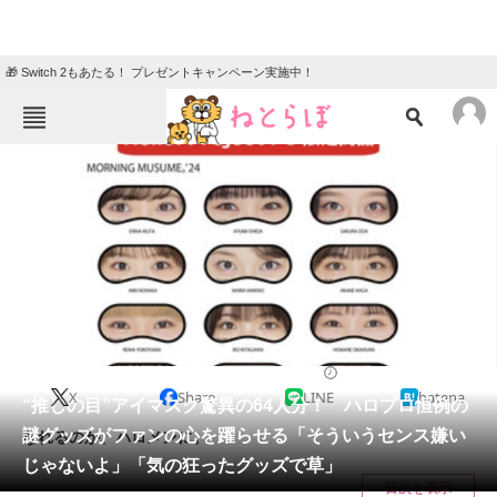
🎁 Switch 2もあたる！ プレゼントキャンペーン実施中！
ねとらぼメニュー
TOP
ニュース
エンタメ
クイズ
グルメ
地域
住まい
教育・育児
動物
リサーチ
エンタメ
2024/09/20 17:16（公開）
X
Share
LINE
hatena
会員記事
“推しの目”アイマスク驚異の64人分！ ハロプロ恒例の
謎グッズがファンの心を躍らせる「そういうセンス嫌い
なれるのか、ハロメンに。
メディア
じゃないよ」「気の狂ったグッズで草」
目次を表示
注目記事を集めた総合ページ