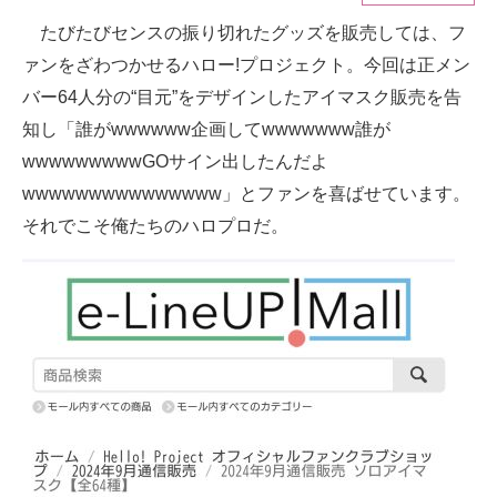
たびたびセンスの振り切れたグッズを販売しては、フ
ITの今と未来を見通す
ァンをざわつかせるハロー!プロジェクト。今回は正メン
スマホと通信の最新トレンド
バー64人分の“目元”をデザインしたアイマスク販売を告
知し「誰がwwwwww企画してwwwwwww誰が
進化するPCとデバイスの未来
wwwwwwwwwGOサイン出したんだよ
好きが集まる 比べて選べる
wwwwwwwwwwwwwww」とファンを喜ばせています。
それでこそ俺たちのハロプロだ。
ビジネスと働き方のヒント
AI活用のいまが分かる
企業ITのトレンドを詳説
経営リーダーのコミュニティ
マーケ×ITの今がよく分かる
ITエンジニア向け専門サイト