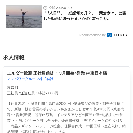
公開 2025/01/07
「3人目!?」「妊娠何ヵ月？」 榮倉奈々、公開
した動画に映ったまさかの“ぽっこり...
Recommended by
求人情報
エルダー歓迎 正社員前提・ 9月開始×営業 @東日本橋
マンパワーグループ株式会社
東京都
正社員 / 派遣社員：時給2,000円
【仕事内容】<派遣期間も高時給2000円 >繊維製品の製造・卸売会社様に
て、新規・既存営業のポジションをおまかせします 年収420万円 <業務内
容> <営業(新規・既存)> 寝具・インテリアなどの商品企画~納品までの営
業 ・担当バイヤーと打ち合わせ、企画書作成 ・デザイナーとのやり取り
・商品デザイン・パッケージ提案、仕様書作成 ・中国工場へ生産依頼、納
品管理 中国語対応は特にありません...