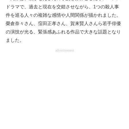
ドラマで、過去と現在を交錯させながら、1つの殺人事
企業向けIT製品の総合サイト
件を巡る人々の複雑な感情や人間関係が描かれました。
IT製品の技術・比較・事例
榮倉奈々さん、窪田正孝さん、賀来賢人さんら若手俳優
の演技が光る、緊張感あふれる作品で大きな話題となり
製造業のIT導入・活用を支援
ました。
モノづくり技術者専門サイト
advertisement
エレクトロニクス専門サイト
電子設計の基本と応用
エネルギーの専門メディア
建設×テクノロジーの最前線
ちょっと気になるネットの話題