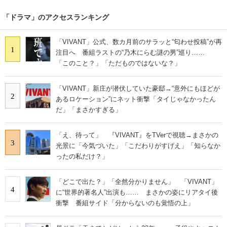
「ドラマ」のアクセスランキング
「VIVANT」公式、数カ月前のサラッと“匂わせ投稿”が再
1
注目へ 番組ラストの“乃木にらむ謎の男”巡り……
「このこと？」「ただものではないな？」
「VIVANT」新庄が潜伏していた豪邸→“意外にもほどが
2
あるロケーション”にネット衝撃「タイじゃなかったん
だ」「まさかすぎる」
「え、待って」 『VIVANT』をTVerで視聴→まさかの
3
光景に「今気づいた」「こだわりがすげえ」「知らなか
ったの私だけ？」
「どこで出た？」「全然分かりません」 「VIVANT」
4
に“世界的著名人”出演も…… まさかの姿にリアタイ後
衝撃 番組サイド「分からないのも覚悟の上」