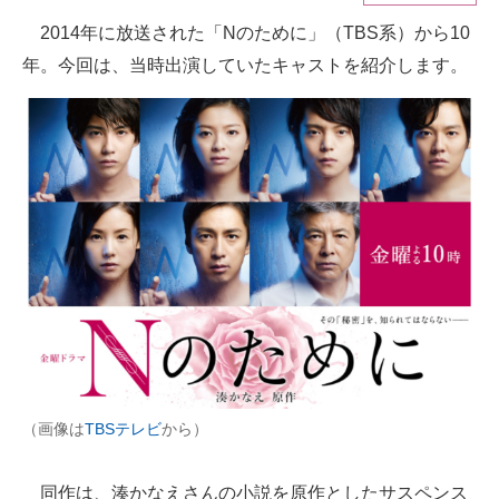
2014年に放送された「Nのために」（TBS系）から10
ITの今と未来を見通す
年。今回は、当時出演していたキャストを紹介します。
スマホと通信の最新トレンド
進化するPCとデバイスの未来
好きが集まる 比べて選べる
ビジネスと働き方のヒント
AI活用のいまが分かる
企業ITのトレンドを詳説
経営リーダーのコミュニティ
（画像は
TBSテレビ
から）
マーケ×ITの今がよく分かる
ITエンジニア向け専門サイト
同作は、湊かなえさんの小説を原作としたサスペンス