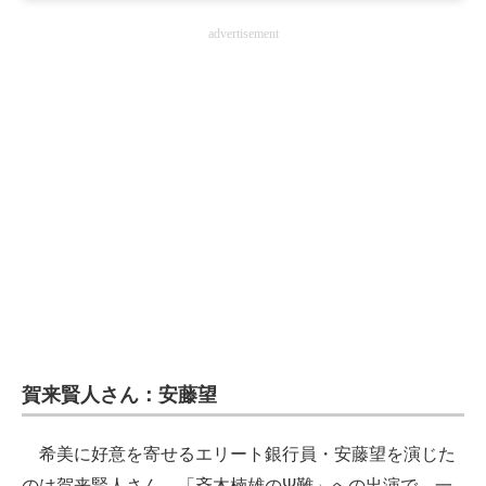
advertisement
賀来賢人さん：安藤望
希美に好意を寄せるエリート銀行員・安藤望を演じた
のは賀来賢人さん。「斉木楠雄のΨ難」への出演で、一