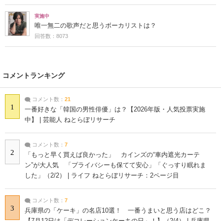
実施中
唯一無二の歌声だと思うボーカリストは？
回答数：8073
コメントランキング
コメント数：
21
1
一番好きな「韓国の男性俳優」は？【2026年版・人気投票実施
中】 | 芸能人 ねとらぼリサーチ
コメント数：
7
2
「もっと早く買えば良かった」 カインズの“車内遮光カーテ
ン”が大人気 「プライバシーも保てて安心」「ぐっすり眠れま
した」（2/2） | ライフ ねとらぼリサーチ：2ページ目
コメント数：
7
3
兵庫県の「ケーキ」の名店10選！ 一番うまいと思う店はどこ？
【7月12日は「デコレーションケーキの日」！】（2/4） | 兵庫県