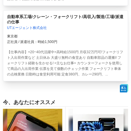
自動車系工場/クレーン・フォークリフト/高収入/製造/工場/派遣
の仕事
UTエージェント株式会社
東京都
正社員 / 派遣社員：時給1,500円
【仕事内容】<20~40代活躍中>高時給1500円 月収32万円可!フォークリフ
ト入出荷作業など 土日休み 大盛り無料の食堂あり
自動車部品の運搬!/ フ
ォークリフト経験を生かせる! <主なお仕事> カウンターフォークを使用し
て商品の入出荷作業 伝票を見て個数のチェック作業 フォークリフト車体
の点検業務 日勤時は食堂利用可能 定食380円、カレー290円、...
今、あなたにオススメ