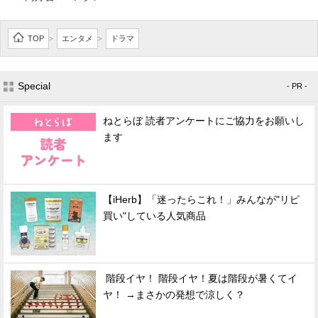
TOP
エンタメ
ドラマ
>
>
Special
- PR -
ねとらぼ 読者アンケートにご協力をお願いし
ます
【iHerb】「迷ったらこれ！」みんなが"リピ
買い"している人気商品
階段イヤ！ 階段イヤ！夏は階段が暑くてイ
ヤ！ →まさかの発想で涼しく？