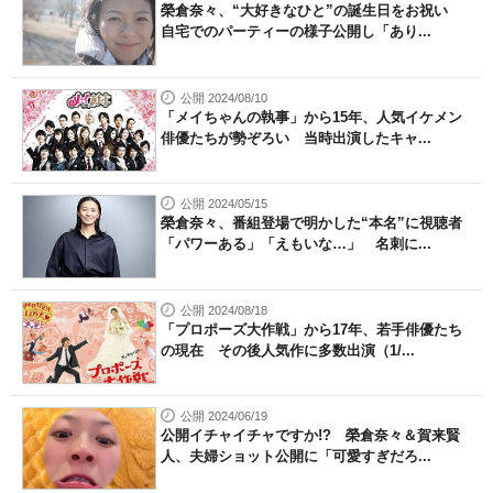
榮倉奈々、“大好きなひと”の誕生日をお祝い
自宅でのパーティーの様子公開し「あり...
公開 2024/08/10
「メイちゃんの執事」から15年、人気イケメン
俳優たちが勢ぞろい 当時出演したキャ...
公開 2024/05/15
榮倉奈々、番組登場で明かした“本名”に視聴者
「パワーある」「えもいな…」 名刺に...
公開 2024/08/18
「プロポーズ大作戦」から17年、若手俳優たち
の現在 その後人気作に多数出演（1/...
公開 2024/06/19
公開イチャイチャですか!? 榮倉奈々＆賀来賢
人、夫婦ショット公開に「可愛すぎだろ...