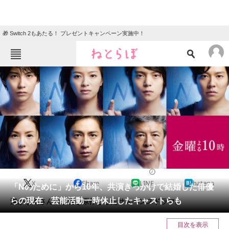
🎁 Switch 2もあたる！ プレゼントキャンペーン実施中！
ねとらぼメニュー
TOP
ニュース
エンタメ
クイズ
グルメ
地域
住まい
教育・育児
動物
リサーチ
ドラマ
2024/09/22 19:15（公開）
X
Share
LINE
hatena
会員記事
「Nのために」から10年、共演きっかけで結婚した俳優
らの現在 芸能活動一時休止したキャストらも
湊かなえさんの小説を原作としたサスペンスドラマ。
メディア
目次を表示
注目記事を集めた総合ページ