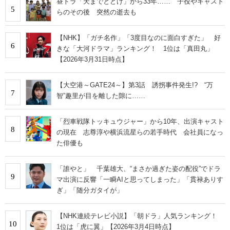
昼ドラ「天までとどけ」から33年…… 子役やキャスト
5
らのその後 突然の逝去も
【NHK】「ガチ名作」「3度目なのに面白すぎた」 好
6
きな「大河ドラマ」ランキング！ 1位は「真田丸」
【2026年3月31日時点】
【大空港～GATE24～】第3話 誘拐事件発生!? “万
7
智”趣里が目を離した隙に……
「烈車戦隊トッキュウジャー」から10年、出演キャスト
8
の現在 志尊淳や横浜流星らの若手時代 会社員になっ
た俳優も
「誰やと」 千葉雄大、“まさか過ぎた姿の配役”でドラ
9
マ出演に反響「一瞬AIと思ってしまった」「貫禄ありす
ぎ」「随分ガタイが」
【NHK連続テレビ小説】「朝ドラ」人気ランキング！
10
1位は「虎に翼」【2026年3月4日時点】