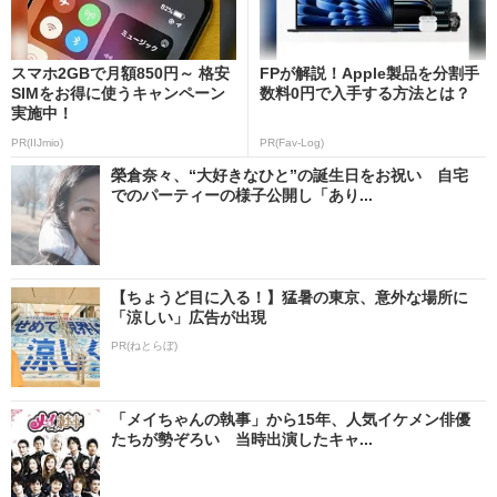
スマホ2GBで月額850円～ 格安
FPが解説！Apple製品を分割手
SIMをお得に使うキャンペーン
数料0円で入手する方法とは？
実施中！
PR(IIJmio)
PR(Fav-Log)
榮倉奈々、“大好きなひと”の誕生日をお祝い 自宅
でのパーティーの様子公開し「あり...
【ちょうど目に入る！】猛暑の東京、意外な場所に
「涼しい」広告が出現
PR(ねとらぼ)
「メイちゃんの執事」から15年、人気イケメン俳優
たちが勢ぞろい 当時出演したキャ...