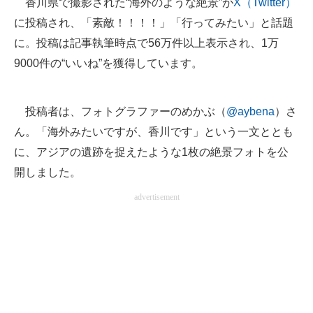
香川県で撮影された“海外のような絶景”が
X（Twitter）
に投稿され、「素敵！！！！」「行ってみたい」と話題
ITの今と未来を見通す
に。投稿は記事執筆時点で56万件以上表示され、1万
スマホと通信の最新トレンド
9000件の“いいね”を獲得しています。
進化するPCとデバイスの未来
投稿者は、フォトグラファーのめかぶ（
@aybena
）さ
好きが集まる 比べて選べる
ん。「海外みたいですが、香川です」という一文ととも
ビジネスと働き方のヒント
に、アジアの遺跡を捉えたような1枚の絶景フォトを公
開しました。
AI活用のいまが分かる
advertisement
企業ITのトレンドを詳説
経営リーダーのコミュニティ
マーケ×ITの今がよく分かる
ITエンジニア向け専門サイト