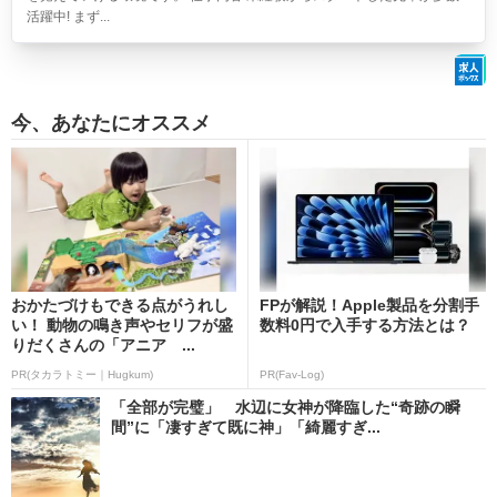
活躍中! まず...
今、あなたにオススメ
おかたづけもできる点がうれし
FPが解説！Apple製品を分割手
い！ 動物の鳴き声やセリフが盛
数料0円で入手する方法とは？
りだくさんの「アニア ...
PR(タカラトミー｜Hugkum)
PR(Fav-Log)
「全部が完璧」 水辺に女神が降臨した“奇跡の瞬
間”に「凄すぎて既に神」「綺麗すぎ...