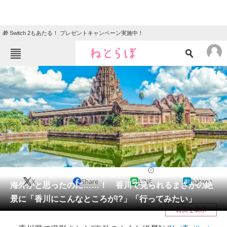
🎁 Switch 2もあたる！ プレゼントキャンペーン実施中！
ねとらぼメニュー
TOP
ニュース
エンタメ
クイズ
グルメ
地域
住まい
教育・育児
動物
リサーチ
香川県
2024/09/28 11:00（公開）
X
Share
LINE
hatena
会員記事
海外かと思ったのに……！ 香川で見られるまさかの絶
景に「香川にこんなところが!?」「行ってみたい」
メディア
目次を表示
注目記事を集めた総合ページ