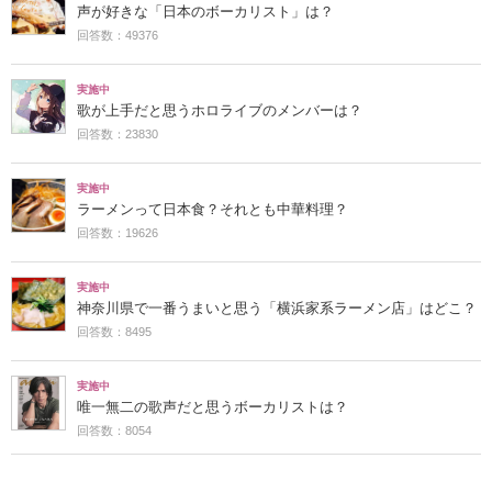
声が好きな「日本のボーカリスト」は？
回答数：49376
実施中
歌が上手だと思うホロライブのメンバーは？
回答数：23830
実施中
ラーメンって日本食？それとも中華料理？
回答数：19626
実施中
神奈川県で一番うまいと思う「横浜家系ラーメン店」はどこ？
回答数：8495
実施中
唯一無二の歌声だと思うボーカリストは？
回答数：8054