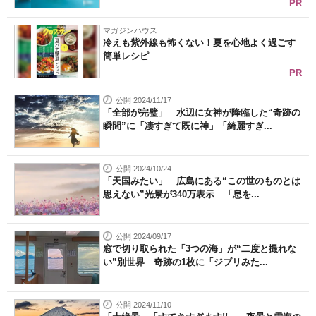
PR
マガジンハウス
冷えも紫外線も怖くない！夏を心地よく過ごす
簡単レシピ
PR
公開 2024/11/17
「全部が完璧」 水辺に女神が降臨した“奇跡の
瞬間”に「凄すぎて既に神」「綺麗すぎ...
公開 2024/10/24
「天国みたい」 広島にある“この世のものとは
思えない”光景が340万表示 「息を...
公開 2024/09/17
窓で切り取られた「3つの海」が“二度と撮れな
い”別世界 奇跡の1枚に「ジブリみた...
公開 2024/11/10