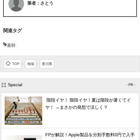
筆者：さとう
関連タグ
基幹
TOP
地域
香川県
>
>
Special
- PR -
階段イヤ！ 階段イヤ！夏は階段が暑くてイ
ヤ！ →まさかの発想で涼しく？
FPが解説！Apple製品を分割手数料0円で入手