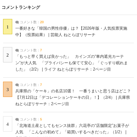
コメントランキング
コメント数：
20
1
一番好きな「韓国の男性俳優」は？【2026年版・人気投票実施
中】（投票結果） | 芸能人 ねとらぼリサーチ
コメント数：
7
2
「もっと早く買えば良かった」 カインズの“車内遮光カーテ
ン”が大人気 「プライバシーも保てて安心」「ぐっすり眠れま
した」（2/2） | ライフ ねとらぼリサーチ：2ページ目
コメント数：
7
3
兵庫県の「ケーキ」の名店10選！ 一番うまいと思う店はどこ？
【7月12日は「デコレーションケーキの日」！】（2/4） | 兵庫県
ねとらぼリサーチ：2ページ目
コメント数：
5
4
「北海道土産としてもセンス抜群」六花亭の“店舗限定”お菓子が
人気 「こんなの初めて」「箱買いするべきだった」（1/2） |