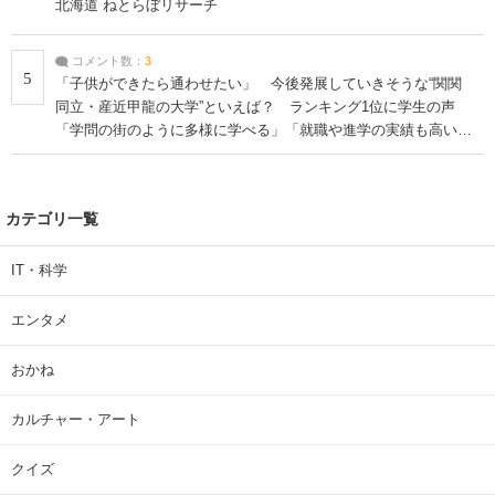
北海道 ねとらぼリサーチ
コメント数：
3
5
「子供ができたら通わせたい」 今後発展していきそうな“関関
同立・産近甲龍の大学”といえば？ ランキング1位に学生の声
「学問の街のように多様に学べる」「就職や進学の実績も高い」
| 大学 ねとらぼリサーチ
カテゴリ一覧
IT・科学
エンタメ
おかね
カルチャー・アート
クイズ