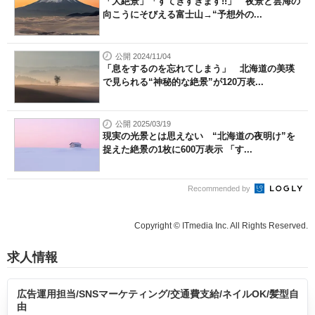
「大絶景」「すてきすぎます!!」 夜景と雲海の
向こうにそびえる富士山→“予想外の...
公開 2024/11/04
「息をするのを忘れてしまう」 北海道の美瑛
で見られる“神秘的な絶景”が120万表...
公開 2025/03/19
現実の光景とは思えない “北海道の夜明け”を
捉えた絶景の1枚に600万表示 「す...
Recommended by
Copyright © ITmedia Inc. All Rights Reserved.
求人情報
広告運用担当/SNSマーケティング/交通費支給/ネイルOK/髪型自
由