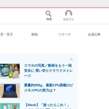
検索
ログイン
教育・育児
動物
リサーチ
会員記事
バイスの未来
好きが集まる 比べて選べる
- PR -
スマホの写真／動画をもう一段
コミュニティ
マーケ×ITの今がよく分かる
安全に 買い切りクラウドストレ
ージ
重量約999g、最新CPU搭載のビ
・活用を支援
ジネスPCの実力は？
【iHerb】「迷ったらこれ！」