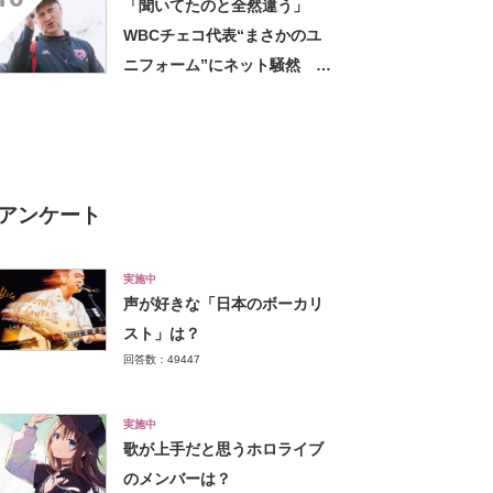
「聞いてたのと全然違う」
でそっくり」
WBCチェコ代表“まさかのユ
ニフォーム”にネット騒然
「えっ?!」「また好きになっ
ちまった」
アンケート
実施中
声が好きな「日本のボーカリ
スト」は？
回答数：49447
実施中
歌が上手だと思うホロライブ
のメンバーは？