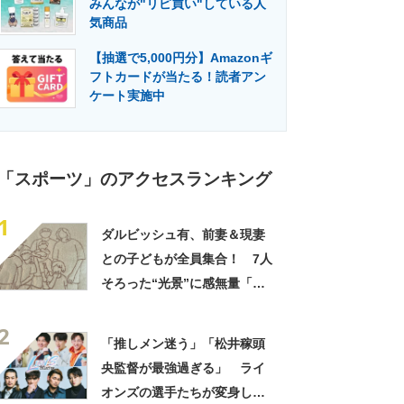
みんなが"リピ買い"している人
門メディア
建設×テクノロジーの最前線
気商品
【抽選で5,000円分】Amazonギ
フトカードが当たる！読者アン
ケート実施中
「スポーツ」のアクセスランキング
1
ダルビッシュ有、前妻＆現妻
との子どもが全員集合！ 7人
そろった“光景”に感無量「本
当に幸せ」「一生の宝物で
2
す」
「推しメン迷う」「松井稼頭
央監督が最強過ぎる」 ライ
オンズの選手たちが変身した