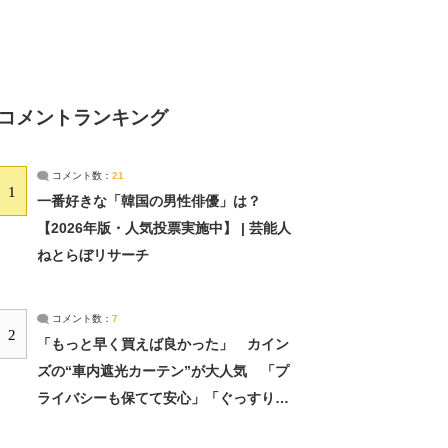
コメントランキング
コメント数：
21
1
一番好きな「韓国の男性俳優」は？
【2026年版・人気投票実施中】 | 芸能人
ねとらぼリサーチ
コメント数：
7
2
「もっと早く買えば良かった」 カイン
ズの“車内遮光カーテン”が大人気 「プ
ライバシーも保てて安心」「ぐっすり眠
れました」（2/2） | ライフ ねとらぼリ