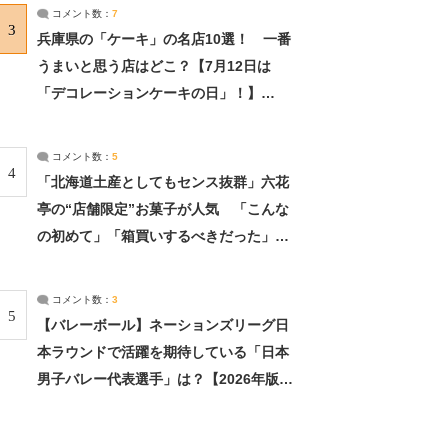
サーチ：2ページ目
コメント数：
7
3
兵庫県の「ケーキ」の名店10選！ 一番
うまいと思う店はどこ？【7月12日は
「デコレーションケーキの日」！】
（2/4） | 兵庫県 ねとらぼリサーチ：2ペ
ージ目
コメント数：
5
4
「北海道土産としてもセンス抜群」六花
亭の“店舗限定”お菓子が人気 「こんな
の初めて」「箱買いするべきだった」
（1/2） | 北海道 ねとらぼリサーチ
コメント数：
3
5
【バレーボール】ネーションズリーグ日
本ラウンドで活躍を期待している「日本
男子バレー代表選手」は？【2026年版・
人気投票実施中】（投票結果） | スポー
ツ ねとらぼリサーチ