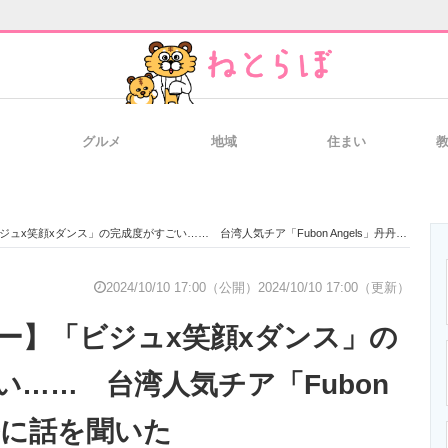
グルメ
地域
住まい
と未来を見通す
スマホと通信の最新トレンド
進化するPCとデ
x笑顔xダンス」の完成度がすごい…… 台湾人気チア「Fubon Angels」丹丹に話を聞いた
のいまが分かる
企業ITのトレンドを詳説
経営リーダーの
2024/10/10 17:00（公開）
2024/10/10 17:00（更新）
ー】「ビジュx笑顔xダンス」の
T製品の総合サイト
IT製品の技術・比較・事例
製造業のIT導入
い…… 台湾人気チア「Fubon
丹丹に話を聞いた