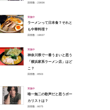
回答数：23836
実施中
ラーメンって日本食？それと
も中華料理？
回答数：19637
実施中
神奈川県で一番うまいと思う
「横浜家系ラーメン店」はど
こ？
回答数：8503
実施中
唯一無二の歌声だと思うボー
カリストは？
回答数：8075