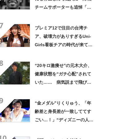
チームサポーターも追悼「命
より大切な試合はない」「最
7
後まで戦士でした」
プレミア12で注目の台湾チ
ア、破壊力がありすぎるUni-
Girls看板チアの時代が来てし
まいそう
8
“20キロ激痩せ”の元木大介、
健康状態を“ガチ心配”されて
いた…… 病気説まで飛び出
るも巨人先輩は「食欲旺盛 顔
9
色も良し」「安心して下さ
“金メダル”りくりゅう、「年
い」
齢差と身長差が一致しててす
ごい…！」“ディズニーの人気
ペアキャラ”を連想すると話題
10
に 共通点に騒然「雰囲気ま