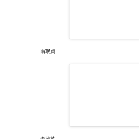
南珉貞
李雅英