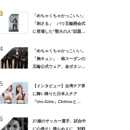
「LIONS COLLECTION」に
3
ついて球団に聞いた
「めちゃくちゃかっこいい」
「刺さる」 パリ五輪開会式
に登場した“聖火の人”話題
早速ファンアートも
4
「めちゃくちゃかっこいい」
「胸キュン」 南スーダンの
五輪公式ウェア、金ボタンの
ダブルスーツで世界を魅了
5
【インタビュー】台湾チア界
に舞い降りた日本人チア
「Uni-Girls」Chihiroと
Nozomiに聞く「台湾チアに魅
6
了される」理由
27歳のサッカー選手、試合中
に心停止し帰らぬ人に 対戦