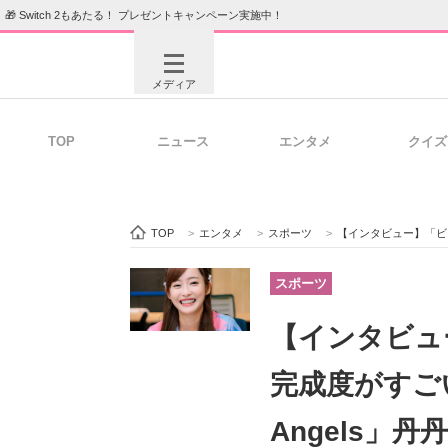
🎁 Switch 2もあたる！ プレゼントキャンペーン実施中！
メディア
TOP
ニュース
エンタメ
クイズ
注目記事を集めた総合ページ
ITの今
TOP
>
エンタメ
>
スポーツ
>
【インタビュー】「ビジュ
ビジネスと働き方のヒント
AI活用
スポーツ
【インタビュ
ITエンジニア向け専門サイト
企業向けI
完成度がすご
Angels」