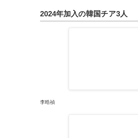
2024年加入の韓国チア3人
李晧禎