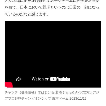
んが球場に足を運び好きな選手やチームに声援を送る姿
を観て、日本において野球というのは日常の一部になっ
ているのだなと感じます。
チャンテ（登峰造極）ではじける 若潼 (Tanya) APBC2023 アジ
アプロ野球チャンピオンシップ 東京ドーム 2023/11/18