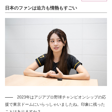
日本のファンは迫力も情熱もすごい
ITの今と未来を見通す
スマホと通信の最新トレンド
進化するPCとデバイスの未来
好きが集まる 比べて選べる
ビジネスと働き方のヒント
AI活用のいまが分かる
企業ITのトレンドを詳説
経営リーダーのコミュニティ
マーケ×ITの今がよく分かる
――
2023年はアジアプロ野球チャンピオンシップの応
援で東京ドームにいらっしゃいましたね。印象に残った
ITエンジニア向け専門サイト
ことはありますか？