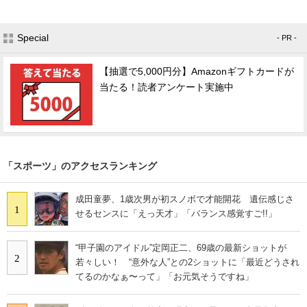
Special
- PR -
【抽選で5,000円分】Amazonギフトカードが
当たる！読者アンケート実施中
「スポーツ」のアクセスランキング
成田童夢、1歳次男が初スノボで才能開花 遺伝感じさ
1
せるセンスに「えっ天才」「バランス感覚すご!!」
“甲子園のアイドル”定岡正二、69歳の最新ショットが
2
若々しい！ “意外な人”との2ショットに「最近どうされ
てるのかなぁ〜って」「お元気そうですね」