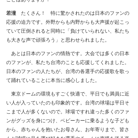
企業向けIT製品の総合サイト
若潼
たくさん！ 特に驚かされたのは日本のファンの
IT製品の技術・比較・事例
応援の迫力です。外野からも内野からも大声援が起こっ
ていて圧倒されると同時に「負けていられない、私たち
製造業のIT導入・活用を支援
も大きな声で頑張ろう」と思わせられました。
モノづくり技術者専門サイト
あとは日本のファンの情熱です。大会では多くの日本
エレクトロニクス専門サイト
のファンが、私たち台湾のことも応援してくれました。
日本のファンの人たちが、台湾の各選手の応援歌を歌っ
電子設計の基本と応用
て踊れていることに本当に感心しました。
エネルギーの専門メディア
東京ドームの環境もすごく快適で、平日でも満員に近
建設×テクノロジーの最前線
い人が入っていたのも印象的です。台湾の球場は平日そ
こまで人が多くないので。球場ですれ違った多くのファ
ちょっと気になるネットの話題
ンがグッズを身につけ、ベビーカーに乗るような子ども
から、赤ちゃんを抱いたお母さん、お年寄りまで、皆さ