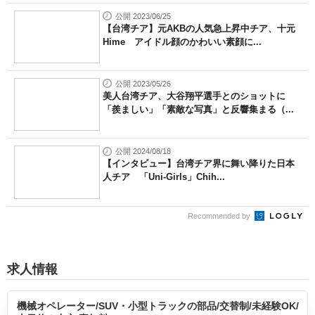
公開 2023/06/25
【台湾チア】元AKBの人気急上昇中チア、十元
Hime アイドル顔のかわいい素顔に...
公開 2023/05/26
美人台湾チア、大谷翔平選手とのショットに
「羨ましい」「素敵な写真」と反響集まる（...
公開 2024/08/18
【インタビュー】台湾チア界に舞い降りた日本
人チア 「Uni-Girls」Chih...
Recommended by
求人情報
機械オペレーター/SUV・小型トラックの部品/交替制/未経験OK/