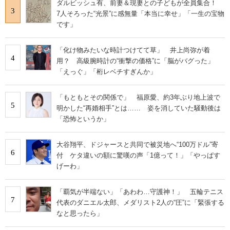
ダルビッシュ有、前妻＆現妻との子どもが全員集合！
3
7人そろった“光景”に感無量「本当に幸せ」「一生の宝物
です」
「化け物みたいな時計つけてて草」 井上尚弥が着
4
用？ 高級腕時計の“衝撃の価格”に「脳がバグった」
「えっぐ」「桁レベチすぎんか」
「もともとその関係で」 福原愛、約3年ぶり地上波で
5
明かした“再婚相手”とは…… 姿を消していた騒動後は
「恐怖というか」
大谷翔平、ドジャースと共同で被災地へ“100万ドル”寄
6
付 ケタ違いの額に驚嘆の声「1億って！」「やっぱす
げーわ」
「覇気が半端ない」「あわわ…守護神！」 五輪テニス
7
代表のダニエル太郎、メダリスト2人の“圧”に「緊張する
なと思ったら」