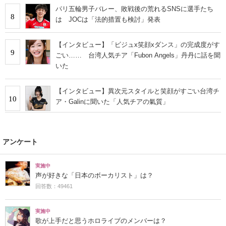
パリ五輪男子バレー、敗戦後の荒れるSNSに選手たち
8
は JOCは「法的措置も検討」発表
【インタビュー】「ビジュx笑顔xダンス」の完成度がす
9
ごい…… 台湾人気チア「Fubon Angels」丹丹に話を聞
いた
【インタビュー】異次元スタイルと笑顔がすごい台湾チ
10
ア・Galinに聞いた「人気チアの氣質」
アンケート
実施中
声が好きな「日本のボーカリスト」は？
回答数：49461
実施中
歌が上手だと思うホロライブのメンバーは？