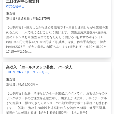
土日休み中心/寮無料
株式会社平山
東京都
正社員 / 派遣社員：時給2,375円
【仕事内容】<協力しながら進める職場です> 周囲と連携しながら業務を進
めるため、一人で抱え込むことなく働けます。 無期雇用派遣登用&直接雇
用のチャンスあり!髪型自由であなたらしく働ける <おすすめポイント> ・
時給1900円で月収43万1885円以上可(残業、深夜、休出手当含む) ・深夜
時給は2375円、給与の前払い制度もあります(規定あり) ・6:30〜15:20と
17:15〜翌2:05の...
高収入 「ホールスタッフ募集」 バー求人
THE STORY「ザ・ストーリー」
東京都
正社員：時給1,550円～
【仕事内容】配膳・清掃などのホール業務がメインです。 お客様からのド
リンクやフードのご注文を正確に承り、出来上がり次第、丁寧にテーブル
までお届け。 慣れてきたらキャストの出勤管理やサポート業務にも携われ
ます。 【経験・資格】20歳以上 未経験の方も全然OK 経験・経歴不問 異
業種からの転職も歓迎 【給与】時給1,550円～ 【求人番号】