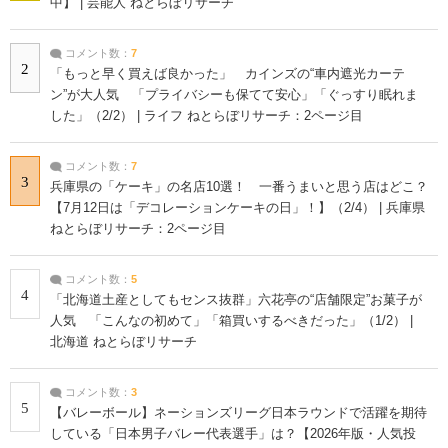
中】 | 芸能人 ねとらぼリサーチ
コメント数：
7
2
「もっと早く買えば良かった」 カインズの“車内遮光カーテ
ン”が大人気 「プライバシーも保てて安心」「ぐっすり眠れま
した」（2/2） | ライフ ねとらぼリサーチ：2ページ目
コメント数：
7
3
兵庫県の「ケーキ」の名店10選！ 一番うまいと思う店はどこ？
【7月12日は「デコレーションケーキの日」！】（2/4） | 兵庫県
ねとらぼリサーチ：2ページ目
コメント数：
5
4
「北海道土産としてもセンス抜群」六花亭の“店舗限定”お菓子が
人気 「こんなの初めて」「箱買いするべきだった」（1/2） |
北海道 ねとらぼリサーチ
コメント数：
3
5
【バレーボール】ネーションズリーグ日本ラウンドで活躍を期待
している「日本男子バレー代表選手」は？【2026年版・人気投