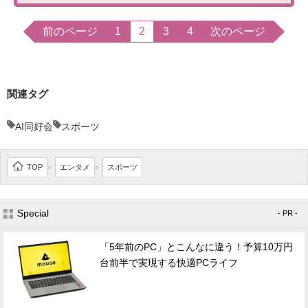
前のページ
1
2
3
4
次のページ
関連タグ
AI同好会
スポーツ
TOP
エンタメ
スポーツ
>
>
Special
- PR -
「5年前のPC」とこんなに違う！予算10万円
台前半で実現する快適PCライフ