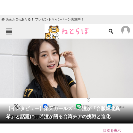
🎁 Switch 2もあたる！ プレゼントキャンペーン実施中！
ねとらぼメニュー
TOP
ニュース
エンタメ
クイズ
グルメ
地域
住まい
教育・育児
動物
リサーチ
スポーツ
2024/10/14 12:00（公開）
X
Share
LINE
hatena
会員記事
【インタビュー】楽天ガールズ・若潼が「台版堀北真
希」と話題に 若潼が語る台湾チアの挑戦と進化
楽天ガールズ紅隊副隊長にインタビュー。
メディア
目次を表示
注目記事を集めた総合ページ