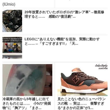
(IIJmio)
20年放置されていたボロボロの“激レア車”→徹底修
理すると…… 感動の“復活劇”...
LEGOに“ありえない機能”を追加、実際に動かす
と……→「すごすぎます!!」「天...
冷蔵庫の底から5年越しに出て
見たことない色のニューバラン
きたものとは…… 小5の“発掘
スの靴 → 実は…… 衝撃すぎ
物”に「胸アツ」「まさ...
る“まさかの正体”が1...