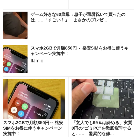
ゲーム好きな60歳母→息子が還暦祝いで買ったの
は……「すごい！」 まさかのプレゼ...
スマホ2GBで月額850円～ 格安SIMをお得に使うキ
ャンペーン実施中！
IIJmio
スマホ2GBで月額850円～ 格安
「玄人でも99％は諦める」実質
SIMをお得に使うキャンペーン
0円の“ゴミPC”を徹底修理する
実施中！
と…… 驚異的な修...