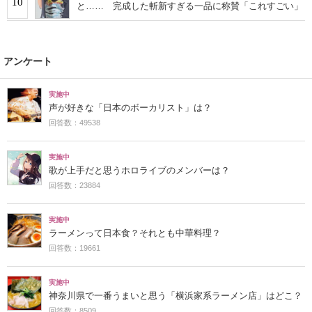
10
と…… 完成した斬新すぎる一品に称賛「これすごい」
アンケート
実施中
声が好きな「日本のボーカリスト」は？
回答数：49538
実施中
歌が上手だと思うホロライブのメンバーは？
回答数：23884
実施中
ラーメンって日本食？それとも中華料理？
回答数：19661
実施中
神奈川県で一番うまいと思う「横浜家系ラーメン店」はどこ？
回答数：8509