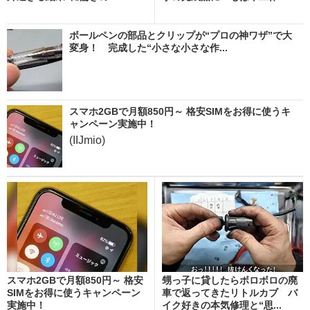
ボールペンの部品とクリップが“プロの神ワザ”で大
変身！ 完成した“小さな小さな作...
スマホ2GBで月額850円～ 格安SIMをお得に使うキ
ャンペーン実施中！
(IIJmio)
スマホ2GBで月額850円～ 格安
甥っ子に貸したらボロボロの廃
SIMをお得に使うキャンペーン
車で返ってきたリトルカブ バ
実施中！
イク好きの本気修理と“思...