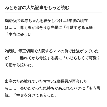
ねとらぼの人気記事をもっと読む
ITの今と未来を見通す
スマホと通信の最新トレンド
8歳兄が0歳赤ちゃんを寝かしつけ→2年後の現在
は…… 尊く涙が出そうな光景に「可愛すぎる兄妹」
進化するPCとデバイスの未来
「本当に優しい」
好きが集まる 比べて選べる
2歳娘、帝王切開で入院するママの前では強がっていた
ビジネスと働き方のヒント
が…… 離れてから号泣する姿に「いじらしくて可愛く
AI活用のいまが分かる
て朝から泣いた」
企業ITのトレンドを詳説
出産のため離れていたママと2歳長男が再会した
経営リーダーのコミュニティ
ら…… 会いたかった気持ちがあふれるハグに「もう号
マーケ×ITの今がよく分かる
泣」「幸せを分けてもらった」
ITエンジニア向け専門サイト