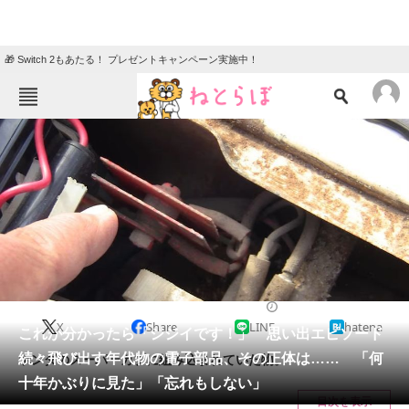
🎁 Switch 2もあたる！ プレゼントキャンペーン実施中！
ねとらぼメニュー
TOP
ニュース
エンタメ
クイズ
グルメ
地域
住まい
教育・育児
動物
リサーチ
ライフスタイル
2024/10/21 08:00（公開）
X
Share
LINE
hatena
会員記事
これが分かったら「ジジイです！」 思い出エピソード
続々飛び出す年代物の電子部品、その正体は…… 「何
ホンダのスーパーカブに組み込まれていた物。
メディア
十年かぶりに見た」「忘れもしない」
目次を表示
注目記事を集めた総合ページ