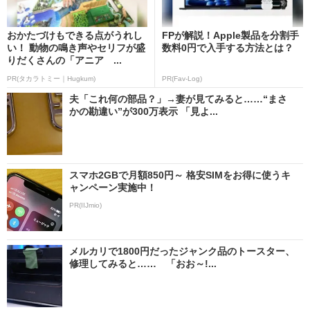
おかたづけもできる点がうれし
FPが解説！Apple製品を分割手
い！ 動物の鳴き声やセリフが盛
数料0円で入手する方法とは？
りだくさんの「アニア ...
PR(タカラトミー｜Hugkum)
PR(Fav-Log)
夫「これ何の部品？」→妻が見てみると……“まさ
かの勘違い”が300万表示 「見よ...
スマホ2GBで月額850円～ 格安SIMをお得に使うキ
ャンペーン実施中！
PR(IIJmio)
メルカリで1800円だったジャンク品のトースター、
修理してみると…… 「おお～!...