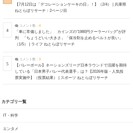
【7月12日は「デコレーションケーキの日」！】（2/4） | 兵庫県
ねとらぼリサーチ：2ページ目
コメント数：
4
4
「車に常備しました」 カインズの“1980円クーラーバッグ”が評
判 「ちょうどいい大きさ」「保冷剤を止めるベルトが良い」
（1/5） | ライフ ねとらぼリサーチ
コメント数：
3
5
【バレーボール】ネーションズリーグ日本ラウンドで活躍を期待
している「日本男子バレー代表選手」は？【2026年版・人気投
票実施中】（投票結果） | スポーツ ねとらぼリサーチ
カテゴリ一覧
IT・科学
エンタメ