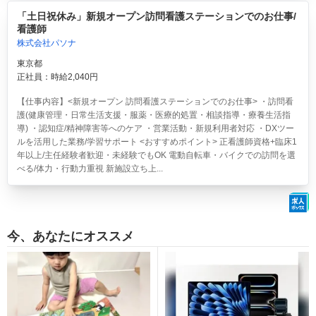
「土日祝休み」新規オープン訪問看護ステーションでのお仕事/
看護師
株式会社パソナ
東京都
正社員：時給2,040円
【仕事内容】<新規オープン 訪問看護ステーションでのお仕事> ・訪問看
護(健康管理・日常生活支援・服薬・医療的処置・相談指導・療養生活指
導) ・認知症/精神障害等へのケア ・営業活動・新規利用者対応 ・DXツー
ルを活用した業務/学習サポート <おすすめポイント> 正看護師資格+臨床1
年以上/主任経験者歓迎・未経験でもOK 電動自転車・バイクでの訪問を選
べる/体力・行動力重視 新施設立ち上...
今、あなたにオススメ