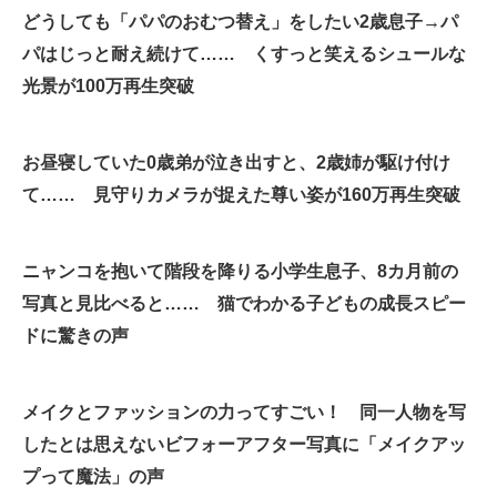
どうしても「パパのおむつ替え」をしたい2歳息子→パ
企業向けIT製品の総合サイト
パはじっと耐え続けて…… くすっと笑えるシュールな
IT製品の技術・比較・事例
光景が100万再生突破
製造業のIT導入・活用を支援
お昼寝していた0歳弟が泣き出すと、2歳姉が駆け付け
モノづくり技術者専門サイト
て…… 見守りカメラが捉えた尊い姿が160万再生突破
エレクトロニクス専門サイト
電子設計の基本と応用
ニャンコを抱いて階段を降りる小学生息子、8カ月前の
写真と見比べると…… 猫でわかる子どもの成長スピー
エネルギーの専門メディア
ドに驚きの声
建設×テクノロジーの最前線
ちょっと気になるネットの話題
メイクとファッションの力ってすごい！ 同一人物を写
したとは思えないビフォーアフター写真に「メイクアッ
プって魔法」の声