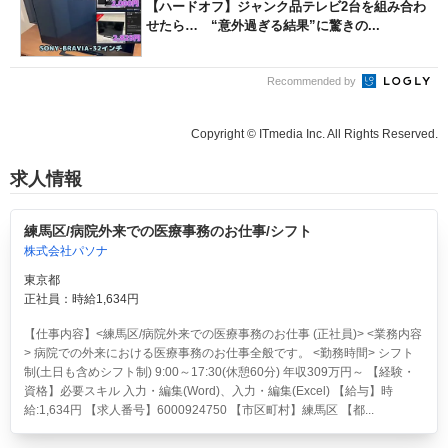
【ハードオフ】ジャンク品テレビ2台を組み合わ
せたら… “意外過ぎる結果”に驚きの...
Recommended by
Copyright © ITmedia Inc. All Rights Reserved.
求人情報
練馬区/病院外来での医療事務のお仕事/シフト
株式会社パソナ
東京都
正社員：時給1,634円
【仕事内容】<練馬区/病院外来での医療事務のお仕事 (正社員)> <業務内容
> 病院での外来における医療事務のお仕事全般です。 <勤務時間> シフト
制(土日も含めシフト制) 9:00～17:30(休憩60分) 年収309万円～ 【経験・
資格】必要スキル 入力・編集(Word)、入力・編集(Excel) 【給与】時
給:1,634円 【求人番号】6000924750 【市区町村】練馬区 【都...