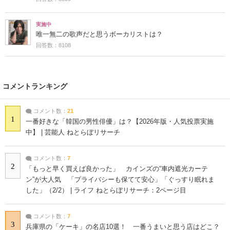
実施中
唯一無二の歌声だと思うボーカリストは？
回答数：8108
コメントランキング
コメント数：
21
1
一番好きな「韓国の男性俳優」は？【2026年版・人気投票実施
中】 | 芸能人 ねとらぼリサーチ
コメント数：
7
2
「もっと早く買えば良かった」 カインズの“車内遮光カーテ
ン”が大人気 「プライバシーも保てて安心」「ぐっすり眠れま
した」（2/2） | ライフ ねとらぼリサーチ：2ページ目
コメント数：
7
3
兵庫県の「ケーキ」の名店10選！ 一番うまいと思う店はどこ？