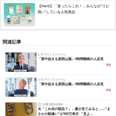
【iHerb】「迷ったらこれ！」みんなが"リピ
買い"している人気商品
関連記事
ビタブリッドジャパン
「夜中起きる原因は脳」4時間睡眠の人必見
PR
ビタブリッドジャパン
「夜中起きる原因は脳」4時間睡眠の人必見
PR
公開 2025/10/04
夫「これ何の部品？」→妻が見てみると……“ま
さかの勘違い”が300万表示 「見よ...