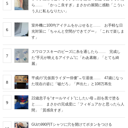
5
ら…… 「かっこ良すぎ」まさかの展開に感動「こうい
う人に私もなりたい」
室外機に100均アイテムをかぶせると…… お手軽な日
6
光対策に「ちゃんと空間ができてグー」「これで楽しま
す」
スワロフスキーのビーズに糸を通したら…… 完成し
7
た“手元が映えるアイテム”に「わあ素敵」「とても綺
麗」
平成の“元仮面ライダー俳優”→引退後…… 47歳になっ
8
た現在の姿に「嘘だろ」「声出た」と108万再生
22歳息子を“オールマイト”にしたい母→顔を黒で塗る
9
と…… まさかの完成度に「フィギュアかと思ったら人
間」「質感良すぎ」
GUの990円Tシャツに穴を開けてボタンをつける