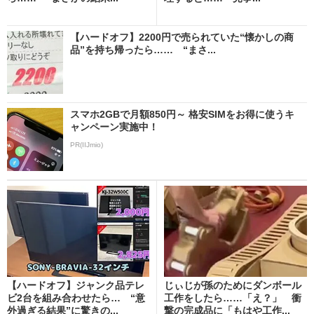
【ハードオフ】2200円で売られていた“懐かしの商
品”を持ち帰ったら…… “まさ...
スマホ2GBで月額850円～ 格安SIMをお得に使うキ
ャンペーン実施中！
PR(IIJmio)
【ハードオフ】ジャンク品テレ
じぃじが孫のためにダンボール
ビ2台を組み合わせたら… “意
工作をしたら……「え？」 衝
外過ぎる結果”に驚きの...
撃の完成品に「もはや工作...