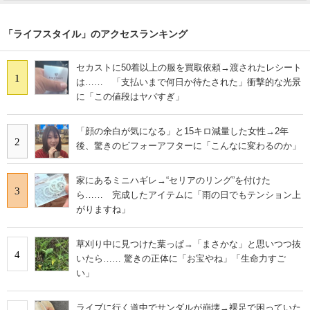
「ライフスタイル」のアクセスランキング
セカストに50着以上の服を買取依頼→渡されたレシート
1
は…… 「支払いまで何日か待たされた」衝撃的な光景
に「この値段はヤバすぎ」
「顔の余白が気になる」と15キロ減量した女性→2年
2
後、驚きのビフォーアフターに「こんなに変わるのか」
家にあるミニハギレ→“セリアのリング”を付けた
3
ら…… 完成したアイテムに「雨の日でもテンション上
がりますね」
草刈り中に見つけた葉っぱ→「まさかな」と思いつつ抜
4
いたら…… 驚きの正体に「お宝やね」「生命力すご
い」
ライブに行く道中でサンダルが崩壊→裸足で困っていた