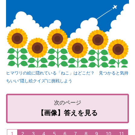
ヒマワリの絵に隠れている「ねこ」はどこだ？ 見つかると気持
ちいい“隠し絵クイズ”に挑戦しよう
【画像】答えを見る
1
2
3
4
5
6
7
8
9
10
11