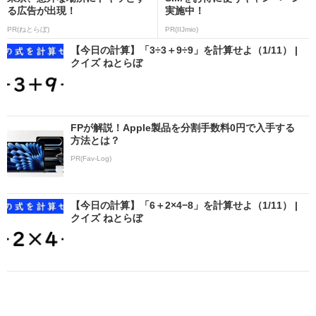
る広告が出現！
実施中！
PR(ねとらぼ)
PR(IIJmio)
【今日の計算】「3÷3＋9÷9」を計算せよ（1/11） |
クイズ ねとらぼ
FPが解説！Apple製品を分割手数料0円で入手する
方法とは？
PR(Fav-Log)
【今日の計算】「6＋2×4−8」を計算せよ（1/11） |
クイズ ねとらぼ