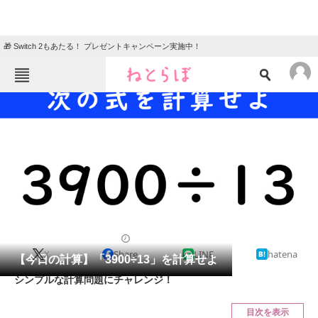
🎁 Switch 2もあたる！ プレゼントキャンペーン実施中！
ねとらぼメニュー
TOP
ニュース
エンタメ
クイズ
グルメ
地域
住まい
教育・育児
動物
リサーチ
クイズ
2024/10/17 07:15（公開）
X
Share
LINE
hatena
会員記事
【今日の計算】「3900÷13」を計算せよ
シンプルな計算問題にチャレンジ！
メディア
目次を表示
注目記事を集めた総合ページ