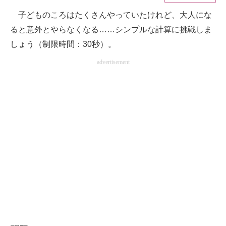
子どものころはたくさんやっていたけれど、大人にな
ITの今と未来を見通す
ると意外とやらなくなる……シンプルな計算に挑戦しま
スマホと通信の最新トレンド
しょう（制限時間：30秒）。
advertisement
進化するPCとデバイスの未来
好きが集まる 比べて選べる
ビジネスと働き方のヒント
AI活用のいまが分かる
企業ITのトレンドを詳説
経営リーダーのコミュニティ
マーケ×ITの今がよく分かる
ITエンジニア向け専門サイト