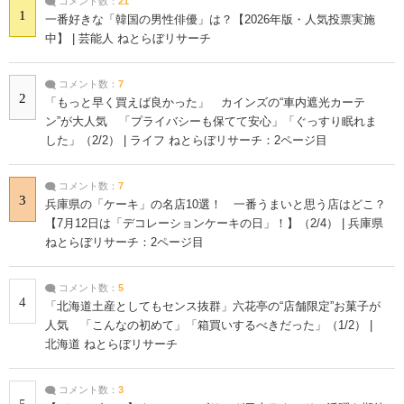
コメント数：
21
1
一番好きな「韓国の男性俳優」は？【2026年版・人気投票実施
中】 | 芸能人 ねとらぼリサーチ
コメント数：
7
2
「もっと早く買えば良かった」 カインズの“車内遮光カーテ
ン”が大人気 「プライバシーも保てて安心」「ぐっすり眠れま
した」（2/2） | ライフ ねとらぼリサーチ：2ページ目
コメント数：
7
3
兵庫県の「ケーキ」の名店10選！ 一番うまいと思う店はどこ？
【7月12日は「デコレーションケーキの日」！】（2/4） | 兵庫県
ねとらぼリサーチ：2ページ目
コメント数：
5
4
「北海道土産としてもセンス抜群」六花亭の“店舗限定”お菓子が
人気 「こんなの初めて」「箱買いするべきだった」（1/2） |
北海道 ねとらぼリサーチ
コメント数：
3
5