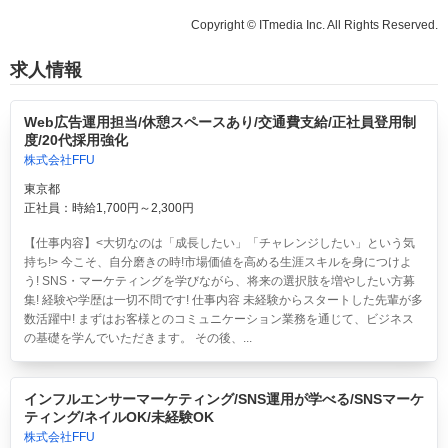
Copyright © ITmedia Inc. All Rights Reserved.
求人情報
Web広告運用担当/休憩スペースあり/交通費支給/正社員登用制
度/20代採用強化
株式会社FFU
東京都
正社員：時給1,700円～2,300円
【仕事内容】<大切なのは「成長したい」「チャレンジしたい」という気
持ち!> 今こそ、自分磨きの時!市場価値を高める生涯スキルを身につけよ
う! SNS・マーケティングを学びながら、将来の選択肢を増やしたい方募
集! 経験や学歴は一切不問です! 仕事内容 未経験からスタートした先輩が多
数活躍中! まずはお客様とのコミュニケーション業務を通じて、ビジネス
の基礎を学んでいただきます。 その後、...
インフルエンサーマーケティング/SNS運用が学べる/SNSマーケ
ティング/ネイルOK/未経験OK
株式会社FFU