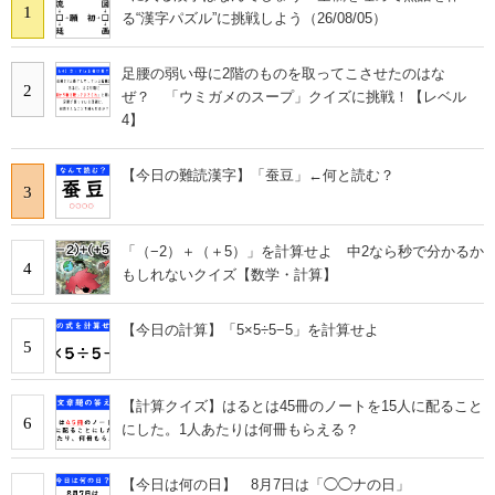
1
る“漢字パズル”に挑戦しよう（26/08/05）
足腰の弱い母に2階のものを取ってこさせたのはな
2
ぜ？ 「ウミガメのスープ」クイズに挑戦！【レベル
4】
【今日の難読漢字】「蚕豆」←何と読む？
3
「（−2）＋（＋5）」を計算せよ 中2なら秒で分かるか
4
もしれないクイズ【数学・計算】
【今日の計算】「5×5÷5−5」を計算せよ
5
【計算クイズ】はるとは45冊のノートを15人に配ること
6
にした。1人あたりは何冊もらえる？
【今日は何の日】 8月7日は「◯◯ナの日」