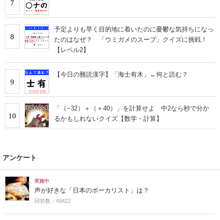
7
予定よりも早く目的地に着いたのに憂鬱な気持ちになっ
8
たのはなぜ？ 「ウミガメのスープ」クイズに挑戦！
【レベル2】
【今日の難読漢字】「海士有木」←何と読む？
9
「（−32）＋（＋40）」を計算せよ 中2なら秒で分か
10
るかもしれないクイズ【数学・計算】
アンケート
実施中
声が好きな「日本のボーカリスト」は？
回答数：49422