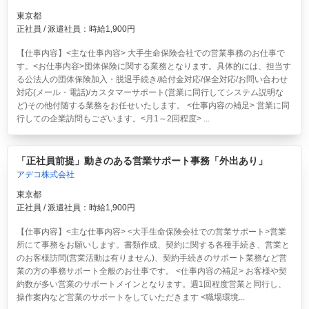
東京都
正社員 / 派遣社員：時給1,900円
【仕事内容】<主な仕事内容> 大手生命保険会社での営業事務のお仕事で
す。<お仕事内容>団体保険に関する業務となります。具体的には、担当す
る公法人の団体保険加入・脱退手続き/給付金対応/保全対応/お問い合わせ
対応(メール・電話)/カスタマーサポート(営業に同行してシステム説明な
ど)その他付随する業務をお任せいたします。 <仕事内容の補足> 営業に同
行しての企業訪問もございます。<月1～2回程度> ...
「正社員前提」動きのある営業サポート事務「外出あり」
アデコ株式会社
東京都
正社員 / 派遣社員：時給1,900円
【仕事内容】<主な仕事内容> <大手生命保険会社での営業サポート>営業
所にて事務をお願いします。書類作成、契約に関する各種手続き、営業と
のお客様訪問(営業活動は有りません)、契約手続きのサポート業務など営
業の方の事務サポート全般のお仕事です。 <仕事内容の補足> お客様や契
約数が多い営業のサポートメインとなります。週1回程度営業と同行し、
操作案内など営業のサポートをしていただきます <職場環境...