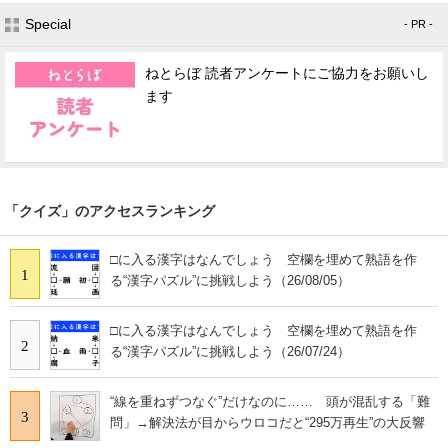
Special
- PR -
ねとらぼ 読者アンケートにご協力をお願いし
ます
「クイズ」のアクセスランキング
□に入る漢字はなんでしょう 空欄を埋めて熟語を作
1
る“漢字パズル”に挑戦しよう（26/08/05）
□に入る漢字はなんでしょう 空欄を埋めて熟語を作
2
る“漢字パズル”に挑戦しよう（26/07/24）
“線を重ねずつなぐ”だけなのに…… 頭が混乱する「難
3
問」→解決法が目からウロコだと“295万再生”の大反響