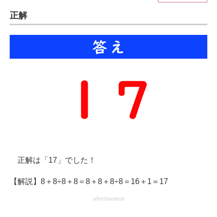
正解
ITの今と未来を見通す
スマホと通信の最新トレンド
進化するPCとデバイスの未来
好きが集まる 比べて選べる
ビジネスと働き方のヒント
AI活用のいまが分かる
企業ITのトレンドを詳説
正解は「17」でした！
経営リーダーのコミュニティ
【解説】8＋8÷8＋8＝8＋8＋8÷8＝16＋1＝17
マーケ×ITの今がよく分かる
advertisement
ITエンジニア向け専門サイト