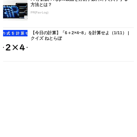
方法とは？
PR(Fav-Log)
【今日の計算】「6＋2×4−8」を計算せよ（1/11） |
クイズ ねとらぼ