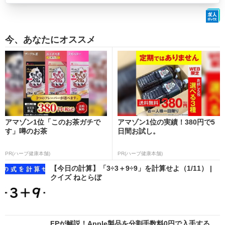
今、あなたにオススメ
アマゾン1位「このお茶ガチで
アマゾン1位の実績！380円で5
す」噂のお茶
日間お試し。
PR(ハーブ健康本舗)
PR(ハーブ健康本舗)
【今日の計算】「3÷3＋9÷9」を計算せよ（1/11） |
クイズ ねとらぼ
FPが解説！Apple製品を分割手数料0円で入手する