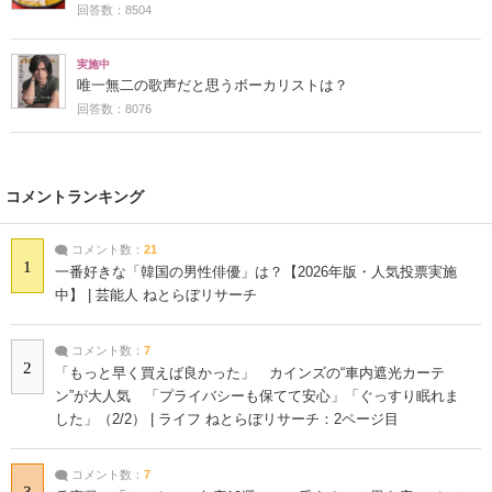
回答数：8504
実施中
唯一無二の歌声だと思うボーカリストは？
回答数：8076
コメントランキング
コメント数：
21
1
一番好きな「韓国の男性俳優」は？【2026年版・人気投票実施
中】 | 芸能人 ねとらぼリサーチ
コメント数：
7
2
「もっと早く買えば良かった」 カインズの“車内遮光カーテ
ン”が大人気 「プライバシーも保てて安心」「ぐっすり眠れま
した」（2/2） | ライフ ねとらぼリサーチ：2ページ目
コメント数：
7
3