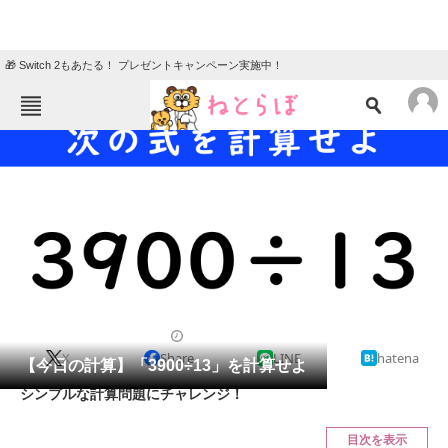
🎁 Switch 2もあたる！ プレゼントキャンペーン実施中！
ねとらぼメニュー
TOP
ニュース
エンタメ
クイズ
グルメ
地域
住まい
教育・育児
動物
リサーチ
クイズ
2024/10/17 07:15（公開）
X
Share
LINE
hatena
会員記事
【今日の計算】「3900÷13」を計算せよ
シンプルな計算問題にチャレンジ！
メディア
目次を表示
注目記事を集めた総合ページ