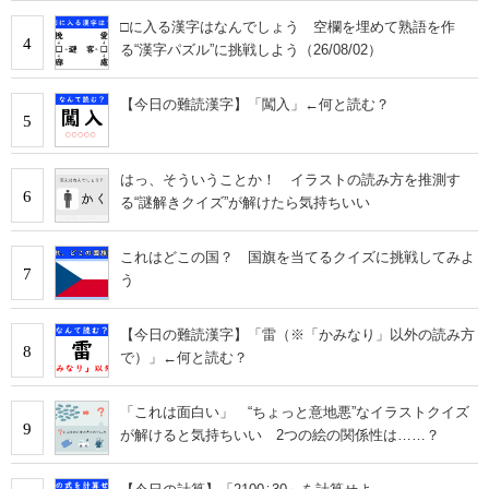
□に入る漢字はなんでしょう 空欄を埋めて熟語を作
4
る“漢字パズル”に挑戦しよう（26/08/02）
【今日の難読漢字】「闖入」←何と読む？
5
はっ、そういうことか！ イラストの読み方を推測す
6
る“謎解きクイズ”が解けたら気持ちいい
これはどこの国？ 国旗を当てるクイズに挑戦してみよ
7
う
【今日の難読漢字】「雷（※「かみなり」以外の読み方
8
で）」←何と読む？
「これは面白い」 “ちょっと意地悪”なイラストクイズ
9
が解けると気持ちいい 2つの絵の関係性は……？