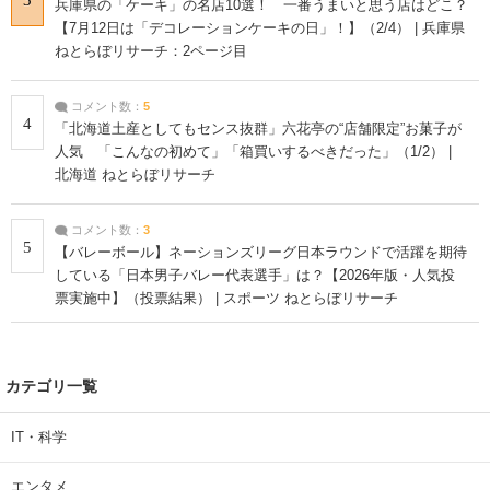
兵庫県の「ケーキ」の名店10選！ 一番うまいと思う店はどこ？
【7月12日は「デコレーションケーキの日」！】（2/4） | 兵庫県
ねとらぼリサーチ：2ページ目
コメント数：
5
4
「北海道土産としてもセンス抜群」六花亭の“店舗限定”お菓子が
人気 「こんなの初めて」「箱買いするべきだった」（1/2） |
北海道 ねとらぼリサーチ
コメント数：
3
5
【バレーボール】ネーションズリーグ日本ラウンドで活躍を期待
している「日本男子バレー代表選手」は？【2026年版・人気投
票実施中】（投票結果） | スポーツ ねとらぼリサーチ
カテゴリ一覧
IT・科学
エンタメ