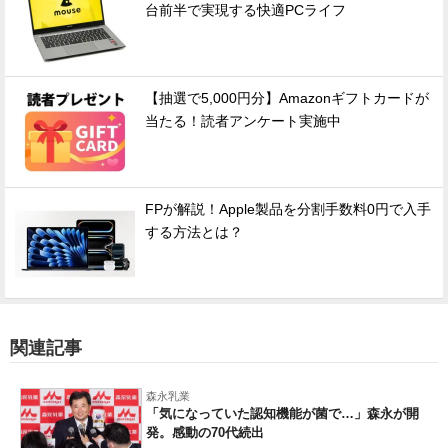
台前半で実現する快適PCライフ
【抽選で5,000円分】Amazonギフトカードが
当たる！読者アンケート実施中
FPが解説！Apple製品を分割手数料0円で入手
する方法とは？
関連記事
森永乳業
「気になっていた認知機能が菌で…」森永が開
発。感動の70代続出