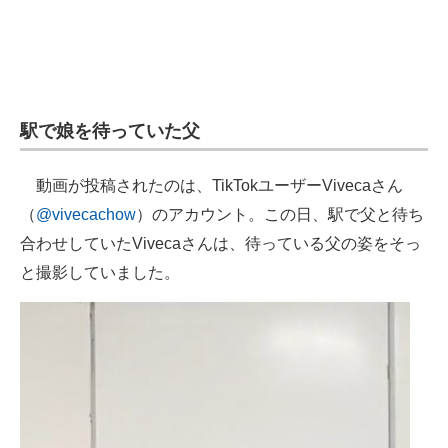
企業向けIT製品の総合サイト
IT製品の技術・比較・事例
製造業のIT導入・活用を支援
駅で娘を待っていた父
モノづくり技術者専門サイト
動画が投稿されたのは、TikTokユーザーVivecaさん
エレクトロニクス専門サイト
（
@vivecachow
）のアカウント。この日、駅で父と待ち
電子設計の基本と応用
合わせしていたVivecaさんは、待っている父の姿をそっ
と撮影していました。
エネルギーの専門メディア
建設×テクノロジーの最前線
ちょっと気になるネットの話題