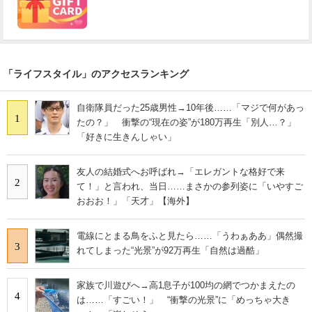
「ライフスタイル」のアクセスランキング
自衛隊員だった25歳男性→10年後……「マジで何があっ
1
たの？」 衝撃の“現在の姿”が180万再生「別人…？」
「好きに生きんしゃい」
友人の結婚式へお呼ばれ→「エレガントな格好で来
2
て！」と言われ、当日……まさかの参列姿に「いやすご
おおお！」「天才」【海外】
電線にとまる鳥をふと見たら……「うわぁああ」偶然撮
3
れてしまった“光景”が92万再生「自然は過酷」
家族で川遊びへ→高1息子が100均の網でつかまえたの
4
は……「すごい！」 “衝撃の光景”に「めっちゃ大き