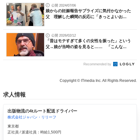
公開 2024/07/06
娘からの妊娠報告サプライズに気付かなかった
父 理解した瞬間の反応に「きっとよいお...
公開 2026/02/12
「昔はモテすぎて多くの女性を振った」という
父→娘が当時の姿を見ると…… 「こんな...
Recommended by
Copyright © ITmedia Inc. All Rights Reserved.
求人情報
出版物流の4tルート配送ドライバー
株式会社ジャパン・リリーフ
東京都
正社員 / 派遣社員：時給1,500円