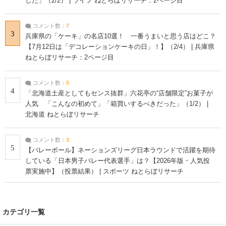
した」（2/2） | ライフ ねとらぼリサーチ：2ページ目
コメント数：
7
3
兵庫県の「ケーキ」の名店10選！ 一番うまいと思う店はどこ？
【7月12日は「デコレーションケーキの日」！】（2/4） | 兵庫県
ねとらぼリサーチ：2ページ目
コメント数：
5
4
「北海道土産としてもセンス抜群」六花亭の“店舗限定”お菓子が
人気 「こんなの初めて」「箱買いするべきだった」（1/2） |
北海道 ねとらぼリサーチ
コメント数：
3
5
【バレーボール】ネーションズリーグ日本ラウンドで活躍を期待
している「日本男子バレー代表選手」は？【2026年版・人気投
票実施中】（投票結果） | スポーツ ねとらぼリサーチ
カテゴリ一覧