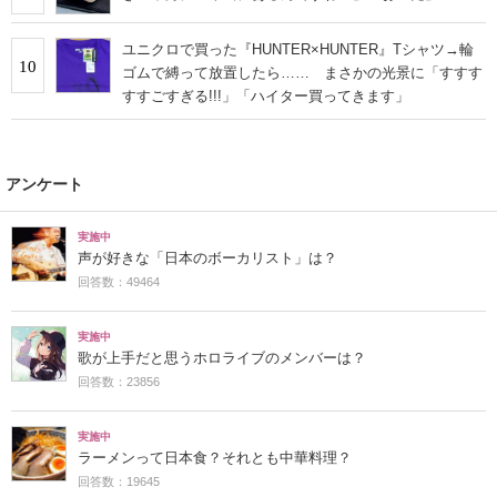
ユニクロで買った『HUNTER×HUNTER』Tシャツ→輪
10
ゴムで縛って放置したら…… まさかの光景に「すすす
すすごすぎる!!!」「ハイター買ってきます」
アンケート
実施中
声が好きな「日本のボーカリスト」は？
回答数：49464
実施中
歌が上手だと思うホロライブのメンバーは？
回答数：23856
実施中
ラーメンって日本食？それとも中華料理？
回答数：19645