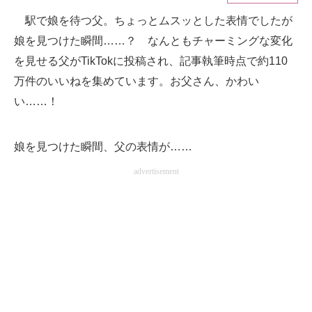
駅で娘を待つ父。ちょっとムスッとした表情でしたが
ITの今と未来を見通す
娘を見つけた瞬間……？ なんともチャーミングな変化
スマホと通信の最新トレンド
を見せる父がTikTokに投稿され、記事執筆時点で約110
万件のいいねを集めています。お父さん、かわい
進化するPCとデバイスの未来
い……！
好きが集まる 比べて選べる
娘を見つけた瞬間、父の表情が……
ビジネスと働き方のヒント
advertisement
AI活用のいまが分かる
企業ITのトレンドを詳説
経営リーダーのコミュニティ
マーケ×ITの今がよく分かる
ITエンジニア向け専門サイト