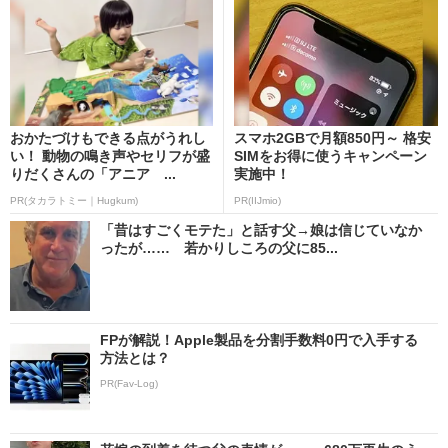
おかたづけもできる点がうれし
スマホ2GBで月額850円～ 格安
い！ 動物の鳴き声やセリフが盛
SIMをお得に使うキャンペーン
りだくさんの「アニア ...
実施中！
PR(タカラトミー｜Hugkum)
PR(IIJmio)
「昔はすごくモテた」と話す父→娘は信じていなか
ったが…… 若かりしころの父に85...
FPが解説！Apple製品を分割手数料0円で入手する
方法とは？
PR(Fav-Log)