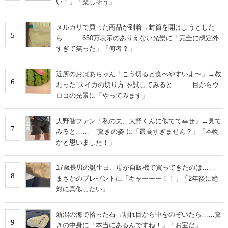
い！」「楽しそう」
メルカリで買った商品が到着→封筒を開けようとした
5
ら…… 650万表示のありえない光景に「完全に想定外
すぎて笑った」「何者？」
近所のおばあちゃん「こう切ると食べやすいよ〜」→教
6
わった“スイカの切り方”を試してみると…… 目からウ
ロコの光景に「やってみます」
大野智ファン「私の夫、大野くんに似てて幸せ」→見て
7
みると…… ‟驚きの姿”に「最高すぎません？」「本物
かと思いました！」
17歳長男の誕生日、母が自販機で買ってきたのは……
8
まさかのプレゼントに「キャーーー！！」「2年後に絶
対に真似したい」
新潟の海で拾った石→割れ目から中をのぞいたら……驚
9
きの中身に「本当にあるんですね！」「お宝だ」