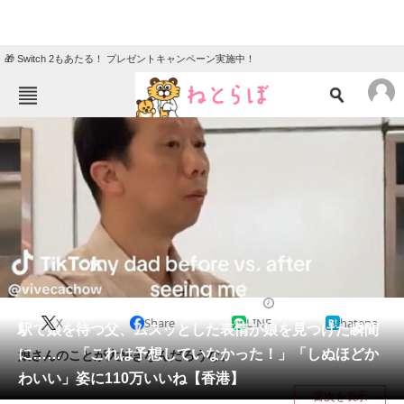
🎁 Switch 2もあたる！ プレゼントキャンペーン実施中！
ねとらぼメニュー
TOP
ニュース
エンタメ
クイズ
グルメ
地域
住まい
教育・育児
動物
リサーチ
ライフスタイル
2024/10/17 09:58（公開）
X
Share
LINE
hatena
会員記事
駅で娘を待つ父、ムスッとした表情が娘を見つけた瞬間
に…… 「これは予想していなかった！」「しぬほどか
娘さんのことが大好きなんだろうな。
メディア
わいい」姿に110万いいね【香港】
目次を表示
注目記事を集めた総合ページ