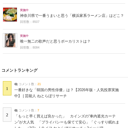
実施中
神奈川県で一番うまいと思う「横浜家系ラーメン店」はどこ？
回答数：8507
実施中
唯一無二の歌声だと思うボーカリストは？
回答数：8084
コメントランキング
コメント数：
21
1
一番好きな「韓国の男性俳優」は？【2026年版・人気投票実施
中】 | 芸能人 ねとらぼリサーチ
コメント数：
7
2
「もっと早く買えば良かった」 カインズの“車内遮光カーテ
ン”が大人気 「プライバシーも保てて安心」「ぐっすり眠れま