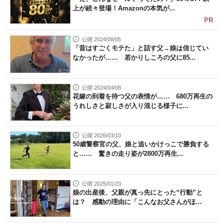
上が続々登場！Amazonの本気が...
PR
公開 2024/08/05
「昔はすごくモテた」と話す父→娘は信じてい
なかったが…… 若かりしころの父に85...
公開 2024/04/08
花嫁の到着を待つ父の表情が…… 680万再生の
うれしさと寂しさが入り混じる様子に...
公開 2026/03/10
50歳警察官の父、娘と追いかけっこで勝負する
と…… 驚きの走り姿が2800万再生...
公開 2025/01/20
娘の出産後、父親が真っ先にとった“行動”と
は？ 感動の理由に「こんなお父さんがほ...