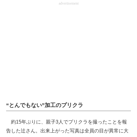
advertisement
企業向けIT製品の総合サイト
IT製品の技術・比較・事例
製造業のIT導入・活用を支援
モノづくり技術者専門サイト
エレクトロニクス専門サイト
電子設計の基本と応用
エネルギーの専門メディア
建設×テクノロジーの最前線
“とんでもない”加工のプリクラ
ちょっと気になるネットの話題
約15年ぶりに、親子3人でプリクラを撮ったことを報
告した辻さん。出来上がった写真は全員の目が異常に大