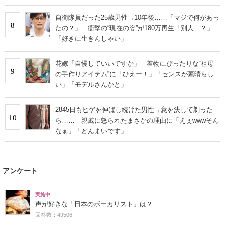
自衛隊員だった25歳男性→10年後……「マジで何があっ
8
たの？」 衝撃の“現在の姿”が180万再生「別人…？」
「好きに生きんしゃい」
花嫁「自慢していいですか」 着物にぴったりな“祖母
9
の手作りアイテム”に「ひえー！」「センスが素晴らし
い」「モデルさんかと」
2845日もヒゲを伸ばし続けた男性→意を決して剃った
10
ら…… 親戚に怒られたまさかの理由に「えぇwwwそん
なぁ」「どんまいです」
アンケート
実施中
声が好きな「日本のボーカリスト」は？
回答数：49506