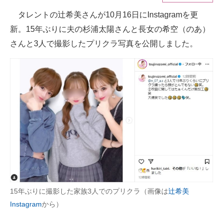
タレントの辻希美さんが10月16日にInstagramを更
ITの今と未来を見通す
新。15年ぶりに夫の杉浦太陽さんと長女の希空（のあ）
スマホと通信の最新トレンド
さんと3人で撮影したプリクラ写真を公開しました。
進化するPCとデバイスの未来
好きが集まる 比べて選べる
ビジネスと働き方のヒント
AI活用のいまが分かる
企業ITのトレンドを詳説
経営リーダーのコミュニティ
15年ぶりに撮影した家族3人でのプリクラ（画像は
辻希美
マーケ×ITの今がよく分かる
Instagram
から）
ITエンジニア向け専門サイト