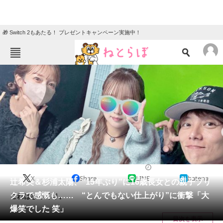
🎁 Switch 2もあたる！ プレゼントキャンペーン実施中！
ねとらぼメニュー
TOP
ニュース
エンタメ
クイズ
グルメ
地域
住まい
教育・育児
動物
リサーチ
ライフスタイル
2024/10/17 12:59（公開）
X
Share
LINE
hatena
会員記事
辻希美＆杉浦太陽、“15年ぶり”に16歳長女との親子プリ
クラで感慨も…… “とんでもない仕上がり”に衝撃「大
これはびっくり。
メディア
爆笑でした 笑」
目次を表示
注目記事を集めた総合ページ