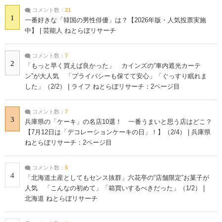
コメント数：
21
1
一番好きな「韓国の男性俳優」は？【2026年版・人気投票実施
中】 | 芸能人 ねとらぼリサーチ
コメント数：
7
2
「もっと早く買えば良かった」 カインズの“車内遮光カーテ
ン”が大人気 「プライバシーも保てて安心」「ぐっすり眠れま
した」（2/2） | ライフ ねとらぼリサーチ：2ページ目
コメント数：
7
3
兵庫県の「ケーキ」の名店10選！ 一番うまいと思う店はどこ？
【7月12日は「デコレーションケーキの日」！】（2/4） | 兵庫県
ねとらぼリサーチ：2ページ目
コメント数：
5
4
「北海道土産としてもセンス抜群」六花亭の“店舗限定”お菓子が
人気 「こんなの初めて」「箱買いするべきだった」（1/2） |
北海道 ねとらぼリサーチ