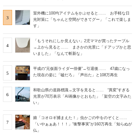
室外機に100均アイテムをかぶせると…… お手軽な日
3
光対策に「ちゃんと空間ができてグー」「これで楽しま
す」
「もうそれにしか見えない」2児ママが買ったテーブル
4
→上から見ると…… まさかの光景に「ドアップかと思
いました」「なんて斬新な」
平成の“元仮面ライダー俳優”→引退後…… 47歳になっ
5
た現在の姿に「嘘だろ」「声出た」と108万再生
和歌山県の道路標識→文字を見ると…… “異変”すぎる
6
光景が70万表示「AI画像かとおもた」「架空の文字みた
い」
娘「コオロギ捕まえた！」虫かごの中をのぞくと……
7
「いやぁぁあ！！！」“衝撃事実”が160万再生「知らぬが
仏」