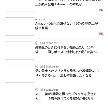
上が続々登場！Amazonの本気が...
PR
Amazon
Amazon今日も見逃せない！80%OFF以上が
続々登場
PR
公開 2024/12/27
高校生のときに付き合い始めた2人→10年
後…… 同じポーズで撮影した“現在の姿”...
公開 2025/06/10
父の昔撮ったプリクラを発見した20歳娘→「こ
りゃモテるわ」 思わず自慢したくなる...
公開 2025/08/15
夫に、妻が3歳娘と撮ったプリクラを見せる
と…… 予想を超えてくる展開が490万再...