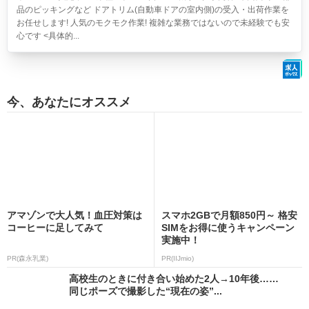
品のピッキングなど ドアトリム(自動車ドアの室内側)の受入・出荷作業を
お任せします! 人気のモクモク作業! 複雑な業務ではないので未経験でも安
心です <具体的...
今、あなたにオススメ
アマゾンで大人気！血圧対策は
スマホ2GBで月額850円～ 格安
コーヒーに足してみて
SIMをお得に使うキャンペーン
実施中！
PR(森永乳業)
PR(IIJmio)
高校生のときに付き合い始めた2人→10年後……
同じポーズで撮影した“現在の姿”...