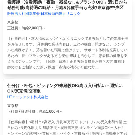
看護師・准看護師/「夜勤・残業なし&ブランクOK!」週3日から
勤務可能/高待遇の時給・月給&各種手当も充実/東京都/中央区
医療法人社団幸星会 日本橋白内障クリニック
東京都
正社員：時給2,000円～
【仕事内容】<求人掲載元>バイトな クリニックで看護師としての業務全般
をお任せします。 具体的な業務内容は、点滴や採血、問診など。 シンプ
ルな業務が多く、落ち着いた環境で働けます。 サポート体制も充実してい
るため、長いブランクがある方も安心 経験を活かして、患者様の健康を支
えるポジションです。 【経験・資格】正看護師資格をお持ちの方 准看護
師の方もご相談ください 採血・点滴の対応が可能な方...
仕分け・梱包・ピッキング/未経験OK/高収入/日払い・週払い
OK/寮完備/交替制
UTエージェント株式会社
東京都
正社員 / 派遣社員：時給1,600円～
【仕事内容】<羽村市>高収入 月収30万円可 ドアトリムの受入出荷作業 土
日休み×長期休暇あり 経験不問 <履歴書不要 オンライン面接OK><入社キ
ャンペーン実施中!> <業種> 車・バイク・重機系 <仕事内容> 自動車ドア部