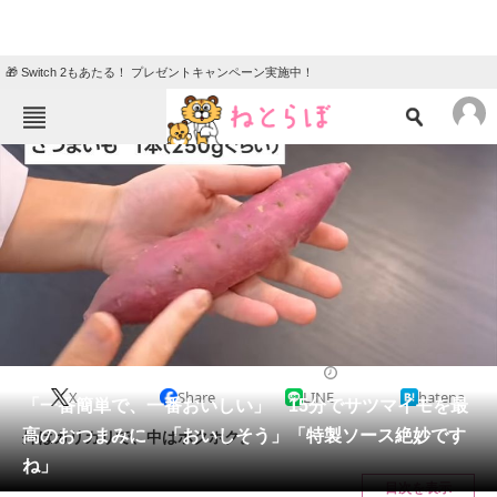
🎁 Switch 2もあたる！ プレゼントキャンペーン実施中！
ねとらぼメニュー
TOP
ニュース
エンタメ
クイズ
グルメ
地域
住まい
教育・育児
動物
リサーチ
グルメ
2024/10/25 10:00（公開）
X
Share
LINE
hatena
会員記事
「一番簡単で、一番おいしい」 15分でサツマイモを最
高のおつまみに 「おいしそう」「特製ソース絶妙です
外はカリカリで、中はホクホク。
メディア
ね」
目次を表示
注目記事を集めた総合ページ