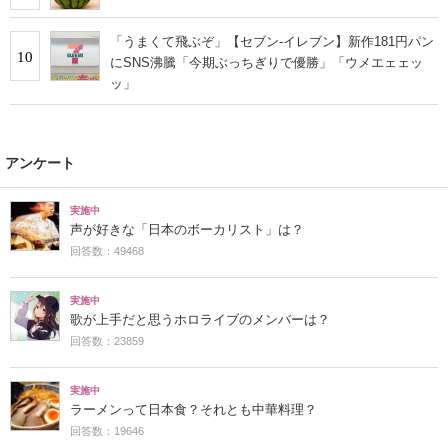
「うまくて飛ぶぞ」【セブン‐イレブン】新作181円パン
10
にSNS沸騰「今期ぶっちぎりで優勝」「ウメエェェッ
ッ」
アンケート
実施中
声が好きな「日本のボーカリスト」は？
回答数：49468
実施中
歌が上手だと思うホロライブのメンバーは？
回答数：23859
実施中
ラーメンって日本食？それとも中華料理？
回答数：19646