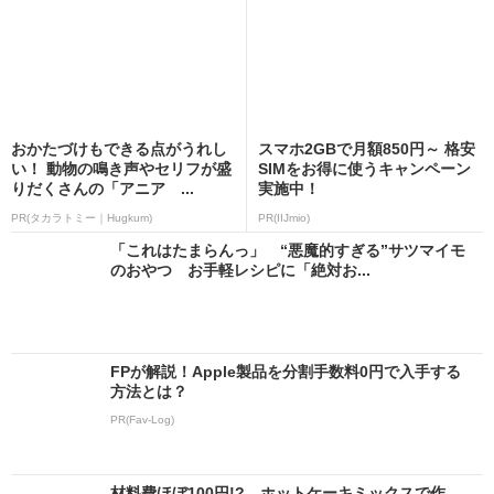
おかたづけもできる点がうれし
スマホ2GBで月額850円～ 格安
い！ 動物の鳴き声やセリフが盛
SIMをお得に使うキャンペーン
りだくさんの「アニア ...
実施中！
PR(タカラトミー｜Hugkum)
PR(IIJmio)
「これはたまらんっ」 “悪魔的すぎる”サツマイモ
のおやつ お手軽レシピに「絶対お...
FPが解説！Apple製品を分割手数料0円で入手する
方法とは？
PR(Fav-Log)
材料費ほぼ100円!? ホットケーキミックスで作