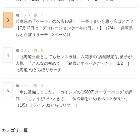
コメント数：
7
3
兵庫県の「ケーキ」の名店10選！ 一番うまいと思う店はどこ？
【7月12日は「デコレーションケーキの日」！】（2/4） | 兵庫県
ねとらぼリサーチ：2ページ目
コメント数：
5
4
「北海道土産としてもセンス抜群」六花亭の“店舗限定”お菓子が
人気 「こんなの初めて」「箱買いするべきだった」（1/2） |
北海道 ねとらぼリサーチ
コメント数：
4
5
「車に常備しました」 カインズの“1980円クーラーバッグ”が評
判 「ちょうどいい大きさ」「保冷剤を止めるベルトが良い」
（1/5） | ライフ ねとらぼリサーチ
カテゴリ一覧