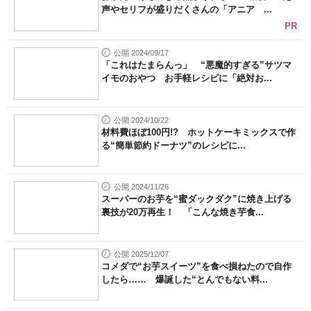
声やセリフが盛りだくさんの「アニア ...
PR
公開 2024/09/17
「これはたまらんっ」 “悪魔的すぎる”サツマ
イモのおやつ お手軽レシピに「絶対お...
公開 2024/10/22
材料費ほぼ100円!? ホットケーキミックスで作
る“簡単節約ドーナツ”のレシピに...
公開 2024/11/26
スーパーのお芋を“蜜ダックダク”に焼き上げる
裏技が20万再生！ 「こんな焼き芋食...
公開 2025/12/07
コメダで“お芋スイーツ”を食べ損ねたので自作
したら…… 爆誕した“とんでもない料...