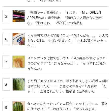
なー」「昭和の思い出」
「転売ヤー大量発生か」 ミスド、『Mrs. GREEN
5
APPLEの箱』転売続出 「情けないと思わないのか
な」「呆れるわ」 2500円での出品も
くら寿司で130円の“裏メニュー”を頼んだら…… とんで
6
もない1皿に「やばい明日いく」「これ10貫ぐらい食べ
たい」
メロンのワタは捨てないで！→54万再生の“目からウロ
7
コのアイデア”に「知らなかった！」「そうすれば良か
ったんだ」
まだ約10センチのスイカ、茎が枯れてしまい収穫→期待
8
せずに切ったら…… まさかの中身が700万表示 「わ
ぁ！」「全部これがいい」投稿者に話を聞いた
食べきれなかったスイカ→四角にカットして…… 驚き
9
の仕上がりに「これは良い！」「やってみます」