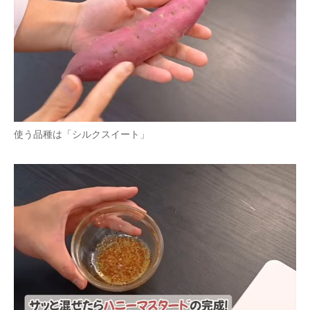
企業向けIT製品の総合サイト
IT製品の技術・比較・事例
製造業のIT導入・活用を支援
モノづくり技術者専門サイト
使う品種は「シルクスイート」
エレクトロニクス専門サイト
電子設計の基本と応用
エネルギーの専門メディア
建設×テクノロジーの最前線
ちょっと気になるネットの話題