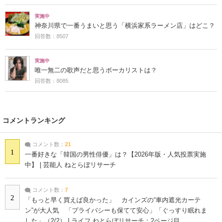
実施中
神奈川県で一番うまいと思う「横浜家系ラーメン店」はどこ？
回答数：8507
実施中
唯一無二の歌声だと思うボーカリストは？
回答数：8085
コメントランキング
コメント数：
21
1
一番好きな「韓国の男性俳優」は？【2026年版・人気投票実施
中】 | 芸能人 ねとらぼリサーチ
コメント数：
7
2
「もっと早く買えば良かった」 カインズの“車内遮光カーテ
ン”が大人気 「プライバシーも保てて安心」「ぐっすり眠れま
した」（2/2） | ライフ ねとらぼリサーチ：2ページ目