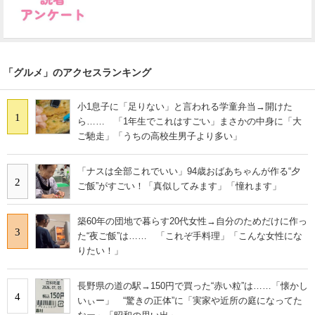
「グルメ」のアクセスランキング
小1息子に「足りない」と言われる学童弁当→開けた
1
ら…… 「1年生でこれはすごい」まさかの中身に「大
ご馳走」「うちの高校生男子より多い」
「ナスは全部これでいい」94歳おばあちゃんが作る“夕
2
ご飯”がすごい！「真似してみます」「憧れます」
築60年の団地で暮らす20代女性→自分のためだけに作っ
3
た“夜ご飯”は…… 「これぞ手料理」「こんな女性にな
りたい！」
長野県の道の駅→150円で買った“赤い粒”は……「懐かし
4
いぃー」 “驚きの正体”に「実家や近所の庭になってた