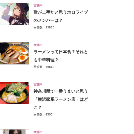
実施中
歌が上手だと思うホロライブ
のメンバーは？
回答数：23836
実施中
ラーメンって日本食？それと
も中華料理？
回答数：19642
実施中
神奈川県で一番うまいと思う
「横浜家系ラーメン店」はど
こ？
回答数：8505
実施中