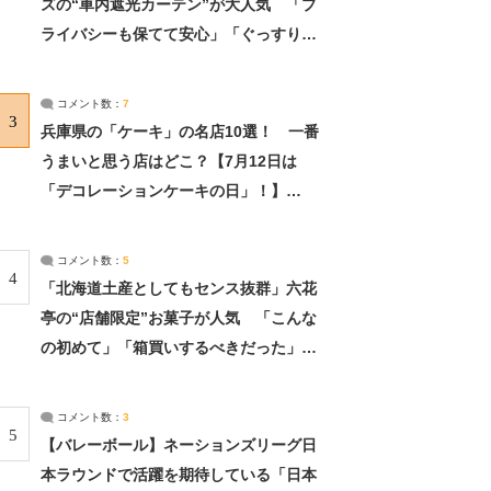
ズの“車内遮光カーテン”が大人気 「プ
ライバシーも保てて安心」「ぐっすり眠
れました」（2/2） | ライフ ねとらぼリ
サーチ：2ページ目
コメント数：
7
3
兵庫県の「ケーキ」の名店10選！ 一番
うまいと思う店はどこ？【7月12日は
「デコレーションケーキの日」！】
（2/4） | 兵庫県 ねとらぼリサーチ：2ペ
ージ目
コメント数：
5
4
「北海道土産としてもセンス抜群」六花
亭の“店舗限定”お菓子が人気 「こんな
の初めて」「箱買いするべきだった」
（1/2） | 北海道 ねとらぼリサーチ
コメント数：
3
5
【バレーボール】ネーションズリーグ日
本ラウンドで活躍を期待している「日本