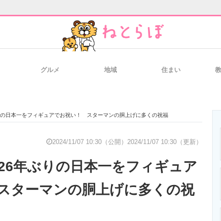
グルメ
地域
住まい
と未来を見通す
スマホと通信の最新トレンド
進化するPCとデ
りの日本一をフィギュアでお祝い！ スターマンの胴上げに多くの祝福
のいまが分かる
企業ITのトレンドを詳説
経営リーダーの
2024/11/07 10:30（公開）
2024/11/07 10:30（更新）
26年ぶりの日本一をフィギュア
T製品の総合サイト
IT製品の技術・比較・事例
製造業のIT導入
スターマンの胴上げに多くの祝