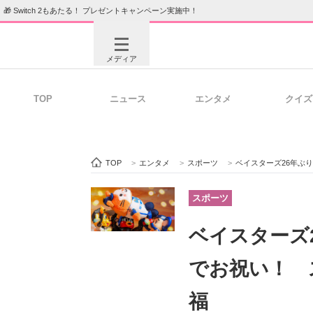
🎁 Switch 2もあたる！ プレゼントキャンペーン実施中！
メディア
TOP
ニュース
エンタメ
クイズ
注目記事を集めた総合ページ
ITの今
TOP
>
エンタメ
>
スポーツ
>
ベイスターズ26年ぶ
ビジネスと働き方のヒント
AI活用
スポーツ
ベイスターズ
ITエンジニア向け専門サイト
企業向けI
でお祝い！ 
福