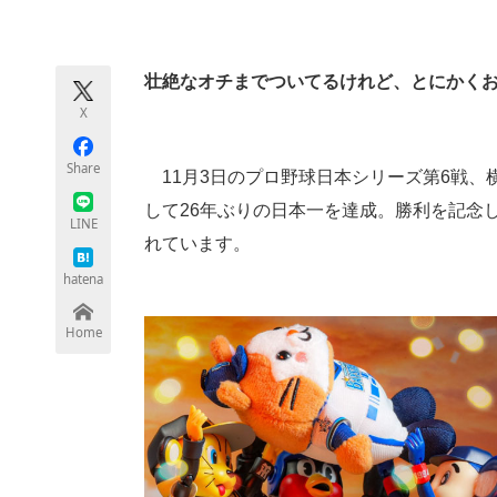
モノづくり技術者専門サイト
エレクトロ
壮絶なオチまでついてるけれど、とにかく
X
ちょっと気になるネットの話題
Share
11月3日のプロ野球日本シリーズ第6戦、
して26年ぶりの日本一を達成。勝利を記念
LINE
れています。
hatena
Home