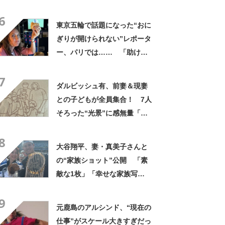
激になってきた」 全治2カ月
6
で“引退宣言”ポロリ
東京五輪で話題になった“おに
ぎりが開けられない”レポータ
ー、パリでは…… 「助け
て！」投稿がバズった過去
7
ダルビッシュ有、前妻＆現妻
との子どもが全員集合！ 7人
そろった“光景”に感無量「本
当に幸せ」「一生の宝物で
8
す」
大谷翔平、妻・真美子さんと
の“家族ショット”公開 「素
敵な1枚」「幸せな家族写
真！」110万いいねの大反響
9
元鹿島のアルシンド、“現在の
仕事”がスケール大きすぎだっ