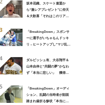
2
坂本花織、スケート連盟か
ら“激レアプレゼント”に仰天
＆大歓喜「それはこのリアク
ションになるわww」「すっご
3
いご褒美！」
「BreakingDown」スポンサ
ーに選手がいちゃもんドッキ
リ→ヒートアップし“マジ乱
闘”へ 憤激の被害者「目にモ
4
ロ入った」「ガチで相手の首
ダルビッシュ有、大谷翔平＆
絞めてました」
山本由伸と“共闘の夢”かなわ
ず「本当に悲しい」 獲得に
動かない自球団に落胆「力抜
5
けたよね」
「BreakingDown」オーディ
ション、乱闘の当時者が顔面
踏まれ歯折る惨状「本当に過