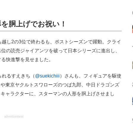
形を胴上げでお祝い！
ち越し2の3位で終わるも、ポストシーズンで躍動。クライ
1位の読売ジャイアンツを破って日本シリーズに進出し、
する快進撃を見せました。
知られるすえきち（
@suekichiii
）さんも、フィギュアを駆使
ーや東京ヤクルトスワローズのつば九郎、中日ドラゴンズ
トキャラクターに、スターマンの人形を胴上げさせまし
advertisement