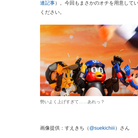
連記事
）。今回もまさかのオチを用意して
ください。
勢いよく上げすぎて……あれっ？
画像提供：すえきち（
@suekichiii
）さん