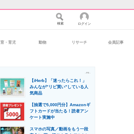
検索
ログイン
教育・育児
動物
リサーチ
会員記事
バイスの未来
好きが集まる 比べて選べる
- PR -
【iHerb】「迷ったらこれ！」
コミュニティ
マーケ×ITの今がよく分かる
みんなが"リピ買い"している人
気商品
【抽選で5,000円分】Amazonギ
・活用を支援
フトカードが当たる！読者アン
ケート実施中
スマホの写真／動画をもう一段