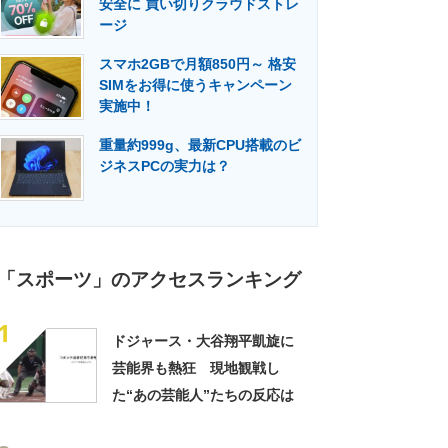
安全に 買い切りクラウドストレ
門メディア
建設×テクノロジーの最前線
ージ
スマホ2GBで月額850円～ 格安
SIMをお得に使うキャンペーン
実施中！
重量約999g、最新CPU搭載のビ
ジネスPCの実力は？
「スポーツ」のアクセスランキング
1
ドジャース・大谷翔平凱旋に
芸能界も熱狂 現地観戦し
た“あの芸能人”たちの反応は