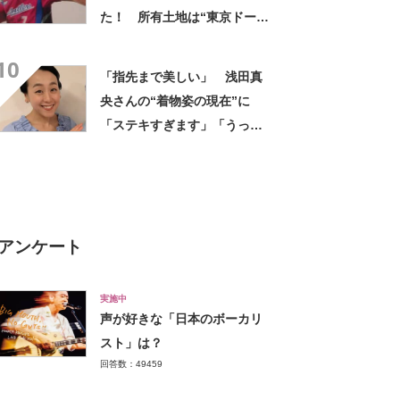
た！ 所有土地は“東京ドーム
75個分”「日本のおかげ」「サ
10
ッカーで得たお金で準備」
「指先まで美しい」 浅田真
央さんの“着物姿の現在”に
「ステキすぎます」「うっと
り」「大和撫子そのもの」
アンケート
実施中
声が好きな「日本のボーカリ
スト」は？
回答数：49459