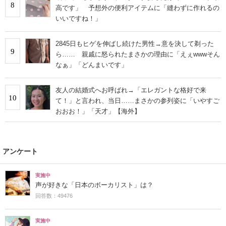
8
高です」 予想外の便利アイテムに「縫わずに作れるの
いいですね！」
2845日もヒゲを伸ばし続けた男性→意を決して剃った
9
ら…… 親戚に怒られたまさかの理由に「えぇwwwそん
なぁ」「どんまいです」
友人の結婚式へお呼ばれ→「エレガントな格好で来
10
て！」と言われ、当日……まさかの参列姿に「いやすご
おおお！」「天才」【海外】
アンケート
実施中
声が好きな「日本のボーカリスト」は？
回答数：49476
実施中