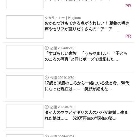
PR
タカラトミー｜Hugkum
おかたづけもできる点がうれしい！ 動物の鳴き
声やセリフが盛りだくさんの「アニア ...
PR
公開 2024/05/19
「すばらしい家族」「うらやましい」 “子ども
のころの写真”と同じポーズで撮影した...
公開 2024/10/30
17歳と18歳のころから一緒にいる父と母、50代
になった現在は…… 笑顔が絶えな...
公開 2025/07/13
タイ人のママとイギリス人のパパが結婚→生ま
れた娘は…… 320万再生の“現在の姿...
公開 2025/02/08