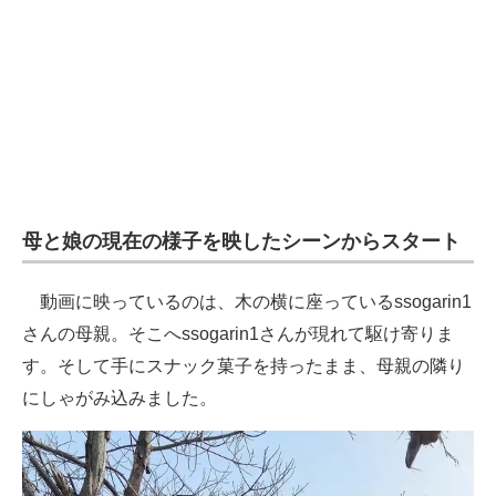
企業向けIT製品の総合サイト
IT製品の技術・比較・事例
製造業のIT導入・活用を支援
モノづくり技術者専門サイト
エレクトロニクス専門サイト
母と娘の現在の様子を映したシーンからスタート
電子設計の基本と応用
動画に映っているのは、木の横に座っているssogarin1
エネルギーの専門メディア
さんの母親。そこへssogarin1さんが現れて駆け寄りま
建設×テクノロジーの最前線
す。そして手にスナック菓子を持ったまま、母親の隣り
にしゃがみ込みました。
ちょっと気になるネットの話題