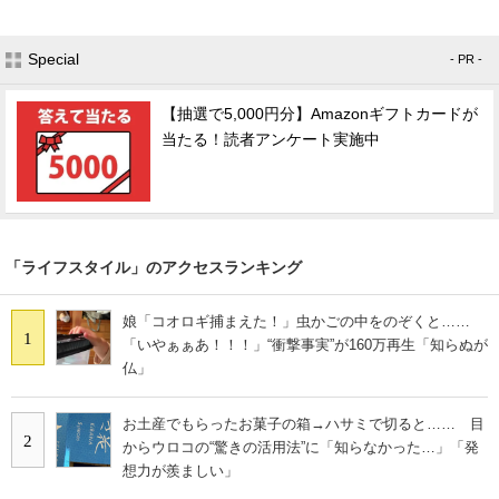
Special
- PR -
【抽選で5,000円分】Amazonギフトカードが
当たる！読者アンケート実施中
「ライフスタイル」のアクセスランキング
娘「コオロギ捕まえた！」虫かごの中をのぞくと……
1
「いやぁぁあ！！！」“衝撃事実”が160万再生「知らぬが
仏」
お土産でもらったお菓子の箱→ハサミで切ると…… 目
2
からウロコの“驚きの活用法”に「知らなかった…」「発
想力が羨ましい」