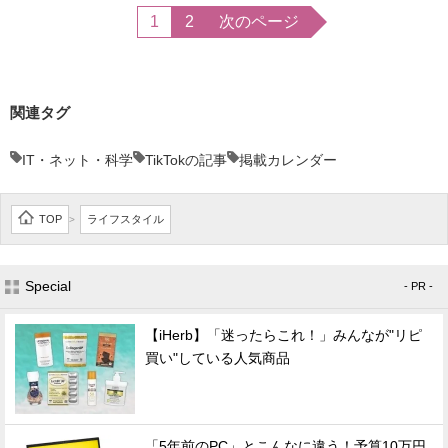
1
2
次のページ
関連タグ
IT・ネット・科学
TikTokの記事
掲載カレンダー
TOP
ライフスタイル
>
Special
- PR -
【iHerb】「迷ったらこれ！」みんなが"リピ
買い"している人気商品
「5年前のPC」とこんなに違う！予算10万円