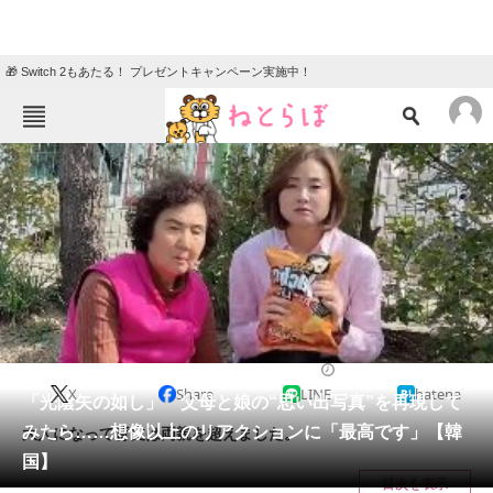
🎁 Switch 2もあたる！ プレゼントキャンペーン実施中！
ねとらぼメニュー
TOP
ニュース
エンタメ
クイズ
グルメ
地域
住まい
教育・育児
動物
リサーチ
ライフスタイル
2024/11/09 19:00（公開）
X
Share
LINE
hatena
会員記事
「光陰矢の如し」 父母と娘の“思い出写真”を再現して
みたら……想像以上のリアクションに「最高です」【韓
大人になって背丈は両親を超えました。
メディア
国】
目次を表示
注目記事を集めた総合ページ