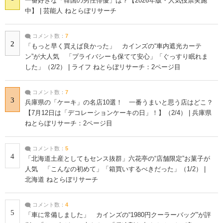
一番好きな「韓国の男性俳優」は？【2026年版・人気投票実施
中】 | 芸能人 ねとらぼリサーチ
コメント数：
7
2
「もっと早く買えば良かった」 カインズの“車内遮光カーテ
ン”が大人気 「プライバシーも保てて安心」「ぐっすり眠れま
した」（2/2） | ライフ ねとらぼリサーチ：2ページ目
コメント数：
7
3
兵庫県の「ケーキ」の名店10選！ 一番うまいと思う店はどこ？
【7月12日は「デコレーションケーキの日」！】（2/4） | 兵庫県
ねとらぼリサーチ：2ページ目
コメント数：
5
4
「北海道土産としてもセンス抜群」六花亭の“店舗限定”お菓子が
人気 「こんなの初めて」「箱買いするべきだった」（1/2） |
北海道 ねとらぼリサーチ
コメント数：
4
5
「車に常備しました」 カインズの“1980円クーラーバッグ”が評