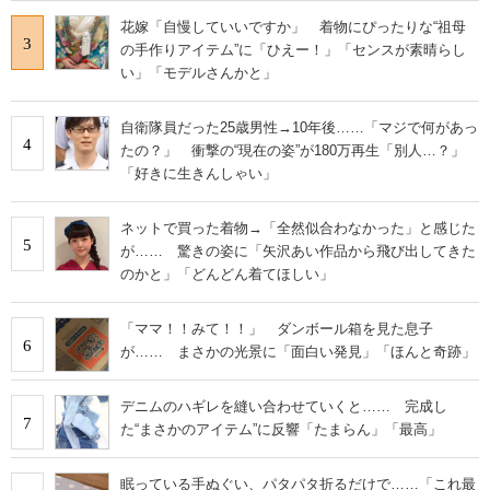
花嫁「自慢していいですか」 着物にぴったりな“祖母
3
の手作りアイテム”に「ひえー！」「センスが素晴らし
い」「モデルさんかと」
自衛隊員だった25歳男性→10年後……「マジで何があっ
4
たの？」 衝撃の“現在の姿”が180万再生「別人…？」
「好きに生きんしゃい」
ネットで買った着物→「全然似合わなかった」と感じた
5
が…… 驚きの姿に「矢沢あい作品から飛び出してきた
のかと」「どんどん着てほしい」
「ママ！！みて！！」 ダンボール箱を見た息子
6
が…… まさかの光景に「面白い発見」「ほんと奇跡」
デニムのハギレを縫い合わせていくと…… 完成し
7
た“まさかのアイテム”に反響「たまらん」「最高」
眠っている手ぬぐい、パタパタ折るだけで……「これ最