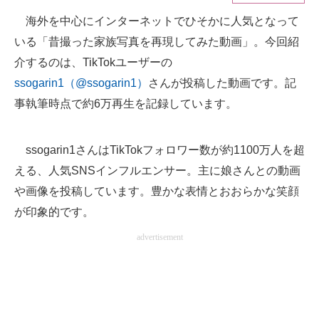
海外を中心にインターネットでひそかに人気となって
ITの今と未来を見通す
いる「昔撮った家族写真を再現してみた動画」。今回紹
スマホと通信の最新トレンド
介するのは、TikTokユーザーの
ssogarin1（@ssogarin1）
さんが投稿した動画です。記
進化するPCとデバイスの未来
事執筆時点で約6万再生を記録しています。
好きが集まる 比べて選べる
ssogarin1さんはTikTokフォロワー数が約1100万人を超
ビジネスと働き方のヒント
える、人気SNSインフルエンサー。主に娘さんとの動画
AI活用のいまが分かる
や画像を投稿しています。豊かな表情とおおらかな笑顔
が印象的です。
企業ITのトレンドを詳説
advertisement
経営リーダーのコミュニティ
マーケ×ITの今がよく分かる
ITエンジニア向け専門サイト