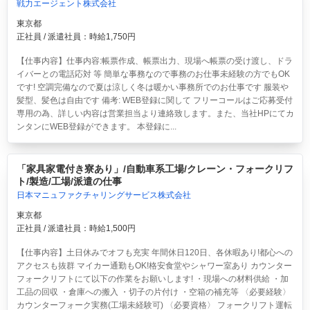
戦力エージェント株式会社
東京都
正社員 / 派遣社員：時給1,750円
【仕事内容】仕事内容:帳票作成、帳票出力、現場へ帳票の受け渡し、ドラ
イバーとの電話応対 等 簡単な事務なので事務のお仕事未経験の方でもOK
です! 空調完備なので夏は涼しく冬は暖かい事務所でのお仕事です 服装や
髪型、髪色は自由です 備考: WEB登録に関して フリーコールはご応募受付
専用の為、詳しい内容は営業担当より連絡致します。また、当社HPにてカ
ンタンにWEB登録ができます。 本登録に...
「家具家電付き寮あり」/自動車系工場/クレーン・フォークリフ
ト/製造/工場/派遣の仕事
日本マニュファクチャリングサービス株式会社
東京都
正社員 / 派遣社員：時給1,500円
【仕事内容】土日休みでオフも充実 年間休日120日、各休暇あり!都心への
アクセスも抜群 マイカー通勤もOK!格安食堂やシャワー室あり カウンター
フォークリフトにて以下の作業をお願いします! ・現場への材料供給 ・加
工品の回収 ・倉庫への搬入 ・切子の片付け ・空箱の補充等 〈必要経験〉
カウンターフォーク実務(工場未経験可) 〈必要資格〉 フォークリフト運転