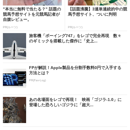
"本当に無料で当たる？" 話題の
【話題沸騰】3連単連続的中の競
競馬予想サイトを元競馬記者が
馬予想サイト、ついに判明
自腹レビュー。
PR(ルーツ)
PR(ルーツ)
旅客機「ボーイング747」をレゴで完全再現 数々
のギミックを搭載した傑作に「史上...
FPが解説！Apple製品を分割手数料0円で入手する
方法とは？
PR(Fav-Log)
あの名場面をレゴで再現！ 映画「ゴジラ-1.0」に
登場した恐ろしいゴジラに「超大...