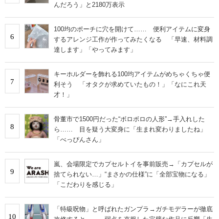
んだろう」と2180万表示
100均のポーチに穴を開けて…… 便利アイテムに変身
6
するアレンジ工作が作ってみたくなる 「早速、材料調
達します」「やってみます」
キーホルダーを飾れる100均アイテムがめちゃくちゃ便
7
利そう 「オタクが求めていたもの！」「なにこれ天
才！」
骨董市で1500円だった“ボロボロの人形”→手入れした
8
ら…… 目を疑う大変身に「生まれ変わりましたね」
「べっぴんさん」
嵐、会場限定でカプセルトイを事前販売→「カプセルが
9
捨てられない…」“まさかの仕様”に「全部宝物になる」
「こだわりを感じる」
「特級呪物」と呼ばれたガンプラ→ガチモデラーが徹底
10