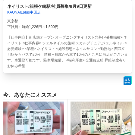
ネイリスト/箱根ケ崎駅/社員募集/8月9日更新
KAONAILplus中原店
東京都
正社員：時給1,226円～1,500円
【仕事内容】新店舗オープン オープニングネイリスト急募! <募集職種> ネ
イリスト <仕事内容> ジェルネイルの施術 スカルプチュア,ジェルネイル <
必要経験> <業種> ネイリスト <施設形態> ネイルサロン <勤務地> 西武立
川駅からバスで20分、箱根ヶ崎駅から車で10分のところに当店がございま
す。車通勤可能です。駐車場完備。 <福利厚生> 交通費支給 昇給制度有り
お休み希望...
今、あなたにオススメ