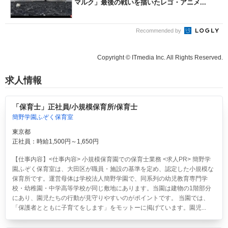
マルク」最後の戦いを描いたレゴ・アニメ...
Recommended by
Copyright © ITmedia Inc. All Rights Reserved.
求人情報
「保育士」正社員/小規模保育所/保育士
簡野学園ふぞく保育室
東京都
正社員：時給1,500円～1,650円
【仕事内容】<仕事内容> 小規模保育園での保育士業務 <求人PR> 簡野学
園ふぞく保育室は、大田区が職員・施設の基準を定め、認定した小規模な
保育所です。運営母体は学校法人簡野学園で、同系列の幼児教育専門学
校・幼稚園・中学高等学校が同じ敷地にあります。当園は建物の1階部分
にあり、園児たちの行動が見守りやすいのがポイントです。 当園では、
「保護者とともに子育てをします」をモットーに掲げています。園児...