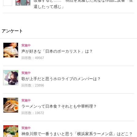
改修すると…… 弱点を克服した完璧な作品に反響「生
還したって感じ」
アンケート
実施中
声が好きな「日本のボーカリスト」は？
回答数：49567
実施中
歌が上手だと思うホロライブのメンバーは？
回答数：23896
実施中
ラーメンって日本食？それとも中華料理？
回答数：19672
実施中
神奈川県で一番うまいと思う「横浜家系ラーメン店」はどこ？