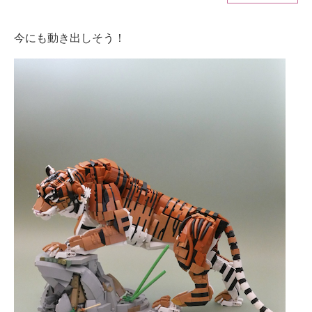
ITの今と未来を見通す
今にも動き出しそう！
スマホと通信の最新トレンド
進化するPCとデバイスの未来
好きが集まる 比べて選べる
ビジネスと働き方のヒント
AI活用のいまが分かる
企業ITのトレンドを詳説
経営リーダーのコミュニティ
マーケ×ITの今がよく分かる
ITエンジニア向け専門サイト