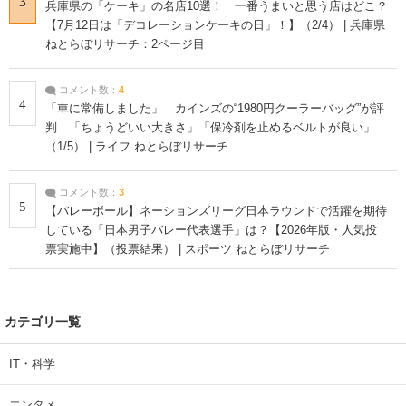
3
兵庫県の「ケーキ」の名店10選！ 一番うまいと思う店はどこ？
【7月12日は「デコレーションケーキの日」！】（2/4） | 兵庫県
ねとらぼリサーチ：2ページ目
コメント数：
4
4
「車に常備しました」 カインズの“1980円クーラーバッグ”が評
判 「ちょうどいい大きさ」「保冷剤を止めるベルトが良い」
（1/5） | ライフ ねとらぼリサーチ
コメント数：
3
5
【バレーボール】ネーションズリーグ日本ラウンドで活躍を期待
している「日本男子バレー代表選手」は？【2026年版・人気投
票実施中】（投票結果） | スポーツ ねとらぼリサーチ
カテゴリ一覧
IT・科学
エンタメ