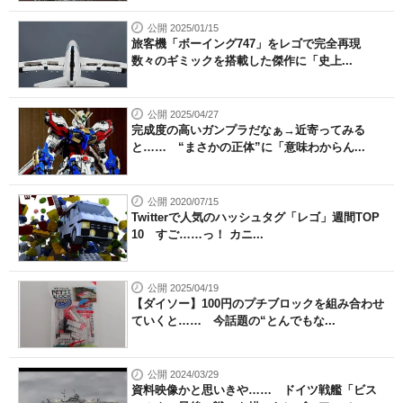
公開 2025/01/15
旅客機「ボーイング747」をレゴで完全再現
数々のギミックを搭載した傑作に「史上...
公開 2025/04/27
完成度の高いガンプラだなぁ→近寄ってみる
と…… “まさかの正体”に「意味わからん...
公開 2020/07/15
Twitterで人気のハッシュタグ「レゴ」週間TOP
10 すご……っ！ カニ...
公開 2025/04/19
【ダイソー】100円のプチブロックを組み合わせ
ていくと…… 今話題の“とんでもな...
公開 2024/03/29
資料映像かと思いきや…… ドイツ戦艦「ビス