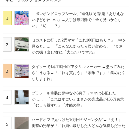
「ボンボンドロップシール」“進化版”が話題「ありえな
1
いほどかわいい」→入手は最困難で「全く見つからな
い」「幻……？」
セカストに行った2児ママ「これ100円はあり？」→中を
2
見ると…… 「こんなんあったら買い占める」 “まさ
かの掘り出し物”に「大当たりですね」
ダイソーで1本110円の“アクリルマーカー”→塗ってみた
3
らこうなる→「これは買おう」「素敵です」「集めたく
なりますね」
プラレール塗装に夢中な小6息子→ママは心配した
4
が…… 「これはすごい」まさかの完成品が136万表示
「むしろ親孝行」「才能の塊」
ハードオフで見つけた“5万円のジャンク品”→「え！」
5
衝撃の光景が「これ買い取りした人どんな気持ちだった