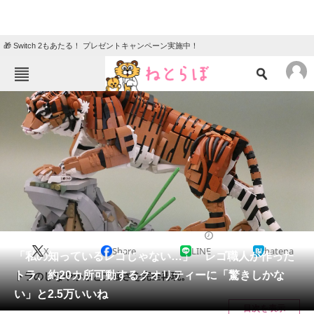
🎁 Switch 2もあたる！ プレゼントキャンペーン実施中！
ねとらぼメニュー
TOP
ニュース
エンタメ
クイズ
グルメ
地域
住まい
教育・育児
動物
リサーチ
ホビー
2024/11/15 19:00（公開）
X
Share
LINE
hatena
会員記事
「私の知っているレゴじゃない…」 レゴ職人が作った
トラ、約20カ所可動するクオリティーに「驚きしかな
トラのしなやかさと力強さを完全再現。
メディア
い」と2.5万いいね
目次を表示
注目記事を集めた総合ページ