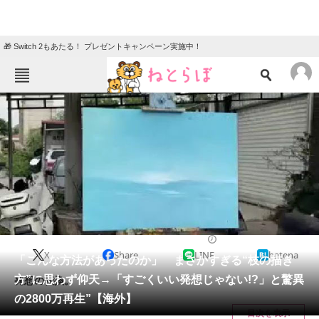
🎁 Switch 2もあたる！ プレゼントキャンペーン実施中！
ねとらぼメニュー
TOP
ニュース
エンタメ
クイズ
グルメ
地域
住まい
教育・育児
動物
リサーチ
絵画
2024/11/17 08:00（公開）
X
Share
LINE
hatena
会員記事
「こんな方法があったのか」 まさかすぎる“枝の描き
方”に思わず仰天→「すごくいい発想じゃない!?」と驚異
発想の転換。
メディア
の2800万再生”【海外】
目次を表示
注目記事を集めた総合ページ