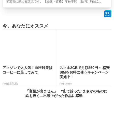
で業務に励める環境です。 【経験・資格】年齢不問 【給与】時給:1...
今、あなたにオススメ
アマゾンで大人気！血圧対策は
スマホ2GBで月額850円～ 格安
コーヒーに足してみて
SIMをお得に使うキャンペーン
実施中！
PR(森永乳業)
PR(IIJmio)
「言葉が出ません」 “山で拾った”まさかのものに
絵を描く→出来上がった作品に感動...