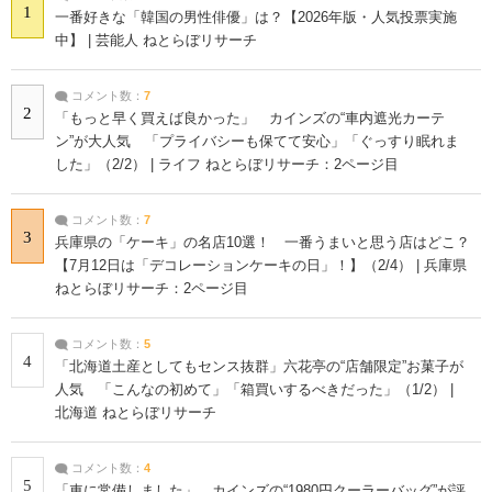
1
一番好きな「韓国の男性俳優」は？【2026年版・人気投票実施
中】 | 芸能人 ねとらぼリサーチ
コメント数：
7
2
「もっと早く買えば良かった」 カインズの“車内遮光カーテ
ン”が大人気 「プライバシーも保てて安心」「ぐっすり眠れま
した」（2/2） | ライフ ねとらぼリサーチ：2ページ目
コメント数：
7
3
兵庫県の「ケーキ」の名店10選！ 一番うまいと思う店はどこ？
【7月12日は「デコレーションケーキの日」！】（2/4） | 兵庫県
ねとらぼリサーチ：2ページ目
コメント数：
5
4
「北海道土産としてもセンス抜群」六花亭の“店舗限定”お菓子が
人気 「こんなの初めて」「箱買いするべきだった」（1/2） |
北海道 ねとらぼリサーチ
コメント数：
4
5
「車に常備しました」 カインズの“1980円クーラーバッグ”が評