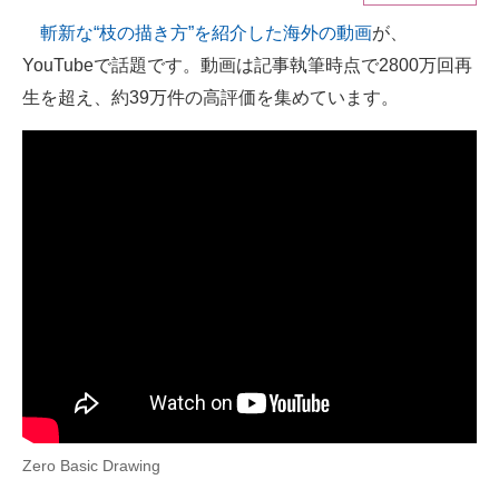
斬新な“枝の描き方”を紹介した海外の動画
が、
ITの今と未来を見通す
YouTubeで話題です。動画は記事執筆時点で2800万回再
スマホと通信の最新トレンド
生を超え、約39万件の高評価を集めています。
進化するPCとデバイスの未来
好きが集まる 比べて選べる
ビジネスと働き方のヒント
AI活用のいまが分かる
企業ITのトレンドを詳説
経営リーダーのコミュニティ
マーケ×ITの今がよく分かる
Zero Basic Drawing
ITエンジニア向け専門サイト