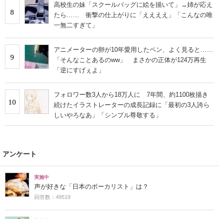
高校生の妹「スクールバッグに絵を描いて」→姉が応え
8
たら…… 衝撃の仕上がりに「ええええ」「こんなの唯
一無二すぎて」
アニメーターの卵が10年愛用したペン、よく見ると……
9
「そんなことあるのww」 まさかの正体が124万再生
「逆にすげぇよ」
フォロワー数3人から18万人に 7年間、約1100枚描き
10
続けたイラストレーターの成長記録に「最初の3人誇ら
しいやろなあ」「シンプル尊敬する」
アンケート
実施中
声が好きな「日本のボーカリスト」は？
回答数：49519