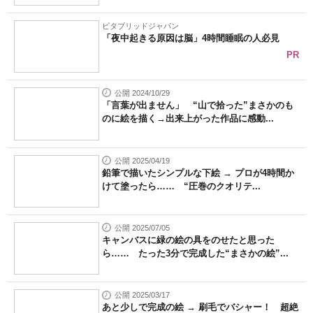
ビタブリッドジャパン
「夜中起きる原因は脳」4時間睡眠の人必見
PR
公開 2024/10/29
「言葉が出ません」 “山で拾った”まさかのも
のに絵を描く→出来上がった作品に感動...
公開 2025/04/19
鉛筆で描いたシンプルな下絵 → プロが4時間か
けて塗ったら…… “圧巻のクオリテ...
公開 2025/07/05
キャンバスに緑の絵の具をのせたと思った
ら…… たった3分で完成した“まさかの絵”...
公開 2025/03/17
あと少しで完成の絵 → 刷毛でバシャー！ 超絶