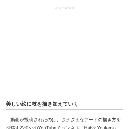
企業向けIT製品の総合サイト
advertisement
IT製品の技術・比較・事例
製造業のIT導入・活用を支援
モノづくり技術者専門サイト
エレクトロニクス専門サイト
電子設計の基本と応用
エネルギーの専門メディア
建設×テクノロジーの最前線
美しい絵に枝を描き加えていく
ちょっと気になるネットの話題
動画が投稿されたのは、さまざまなアートの描き方を
投稿する海外のYouTubeチャンネル「Halyk Youkers」