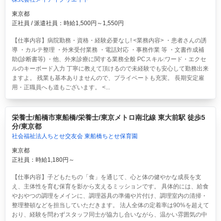
東京都
正社員 / 派遣社員：時給1,500円～1,550円
【仕事内容】病院勤務・資格・経験必要なし! <業務内容> ・患者さんの誘
導 ・カルテ整理 ・外来受付業務 ・電話対応 ・事務作業 等 ・文書作成補
助(診断書等) ・他、外来診療に関する業務全般 PCスキル:ワード・エクセ
ルのキーボード入力 丁寧に教えて頂けるので未経験でも安心して勤務出来
ますよ。 残業も基本ありませんので、プライベートも充実。 長期安定雇
用・正職員へも道もございます。 <...
栄養士/船橋市東船橋/栄養士/東京メトロ南北線 東大前駅 徒歩5
分/東京都
社会福祉法人ちとせ交友会 東船橋ちとせ保育園
東京都
正社員：時給1,180円～
【仕事内容】子どもたちの「食」を通じて、心と体の健やかな成長を支
え、主体性を育む保育を影から支えるミッションです。 具体的には、給食
やおやつの調理をメインに、調理器具の準備や片付け、調理室内の清掃・
整理整頓などを担当していただきます。 法人全体の定着率は90%を超えて
おり、経験を問わずスタッフ同士が協力し合いながら、温かい雰囲気の中