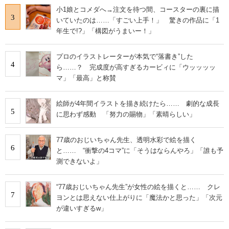
小1娘とコメダへ→注文を待つ間、コースターの裏に描
3
いていたのは……「すごい上手！」 驚きの作品に「1
年生で!?」「構図がうまいー！」
プロのイラストレーターが本気で“落書き”した
4
ら……？ 完成度が高すぎるカービィに「ウッッッッ
マ」「最高」と称賛
絵師が4年間イラストを描き続けたら…… 劇的な成長
5
に思わず感動 「努力の賜物」「素晴らしい」
77歳のおじいちゃん先生、透明水彩で絵を描く
6
と…… “衝撃の4コマ”に「そうはならんやろ」「誰も予
測できないよ」
“77歳おじいちゃん先生”が女性の絵を描くと…… クレ
7
ヨンとは思えない仕上がりに「魔法かと思った」「次元
が違いすぎるw」