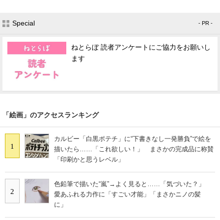
Special
- PR -
ねとらぼ 読者アンケートにご協力をお願いし
ます
「絵画」のアクセスランキング
カルビー「白黒ポテチ」に“下書きなし一発勝負”で絵を
1
描いたら……「これ欲しい！」 まさかの完成品に称賛
「印刷かと思うレベル」
色鉛筆で描いた“嵐”→よく見ると……「気づいた？」
2
愛あふれる力作に「すごい才能」「まさかニノの髪
に」