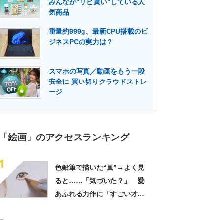
みんなが"リピ買い"している人
門メディア
建設×テクノロジーの最前線
気商品
重量約999g、最新CPU搭載のビ
ジネスPCの実力は？
スマホの写真／動画をもう一段
安全に 買い切りクラウドストレ
ージ
「絵画」のアクセスランキング
1
色鉛筆で描いた“嵐”→よく見
ると……「気づいた？」 愛
あふれる力作に「すごい才
能」「まさかニノの髪に」