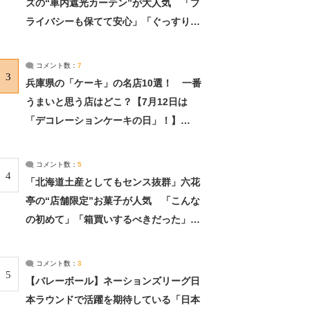
ズの“車内遮光カーテン”が大人気 「プ
ライバシーも保てて安心」「ぐっすり眠
れました」（2/2） | ライフ ねとらぼリ
サーチ：2ページ目
コメント数：
7
3
兵庫県の「ケーキ」の名店10選！ 一番
うまいと思う店はどこ？【7月12日は
「デコレーションケーキの日」！】
（2/4） | 兵庫県 ねとらぼリサーチ：2ペ
ージ目
コメント数：
5
4
「北海道土産としてもセンス抜群」六花
亭の“店舗限定”お菓子が人気 「こんな
の初めて」「箱買いするべきだった」
（1/2） | 北海道 ねとらぼリサーチ
コメント数：
3
5
【バレーボール】ネーションズリーグ日
本ラウンドで活躍を期待している「日本