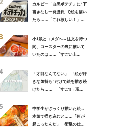
2
カルビー「白黒ポテチ」に“下
書きなし一発勝負”で絵を描い
たら……「これ欲しい！」
まさかの完成品に称賛「印刷
3
かと思うレベル」
小1娘とコメダへ→注文を待つ
間、コースターの裏に描いて
いたのは……「すごい上
手！」 驚きの作品に「1年生
4
で!?」「構図がうまいー！」
「才能なんてない」 “絵が好
きな気持ち”だけで絵を描き続
けたら…… 「すご!!」現在
の作品に驚がく 「とんでも
5
ない量の努力」
中学生がざっくり描いた絵→
本気で描き込むと……「何が
起こったんだ」 衝撃の仕上