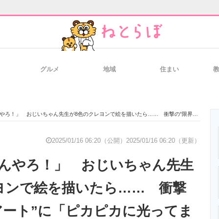
グルメ
地域
住まい
と未来を見通す
スマホと通信の最新トレンド
進化するPCとデ
」 おじいちゃん先生が8色のクレヨンで絵を描いたら…… 衝撃の“限界突破アート”に「ピカピカに光ってます」
のいまが分かる
企業ITのトレンドを詳説
経営リーダーの
2025/01/16 06:20（公開）
2025/01/16 06:20（更新）
んやろ！」 おじいちゃん先生
T製品の総合サイト
IT製品の技術・比較・事例
製造業のIT導入
ヨンで絵を描いたら…… 衝撃
アート”に「ピカピカに光ってま