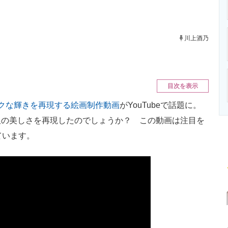
ニクス専門サイト
電子設計の基本と応用
エネルギーの専
川上酒乃
目次を表示
クな輝きを再現する絵画制作動画
がYouTubeで話題に。
銀の美しさを再現したのでしょうか？ この動画は注目を
ています。