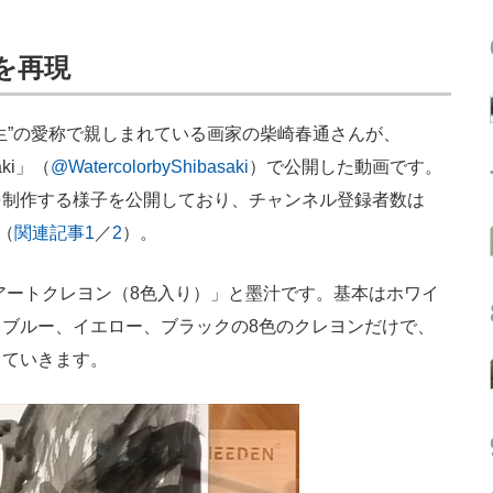
を再現
”の愛称で親しまれている画家の柴崎春通さんが、
aki」（
@WatercolorbyShibasaki
）で公開した動画です。
を制作する様子を公開しており、チャンネル登録者数は
（
関連記事1
／
2
）。
アートクレヨン（8色入り）」と墨汁です。基本はホワイ
ブルー、イエロー、ブラックの8色のクレヨンだけで、
していきます。