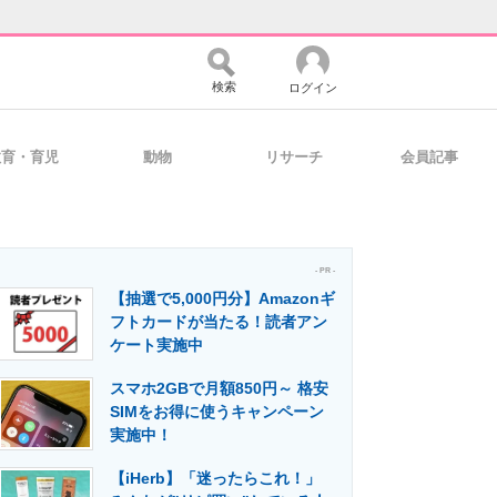
検索
ログイン
教育・育児
動物
リサーチ
会員記事
バイスの未来
好きが集まる 比べて選べる
- PR -
【抽選で5,000円分】Amazonギ
コミュニティ
マーケ×ITの今がよく分かる
フトカードが当たる！読者アン
ケート実施中
スマホ2GBで月額850円～ 格安
・活用を支援
SIMをお得に使うキャンペーン
実施中！
【iHerb】「迷ったらこれ！」