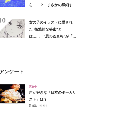
ら……？ まさかの繊細すぎ
る表現が560万回再生の人気
10
【米】
女の子のイラストに隠され
た“衝撃的な秘密”と
は…… “思わぬ真相”が「ホ
ラーすぎる」と1000万再生
アンケート
実施中
声が好きな「日本のボーカリ
スト」は？
回答数：49459