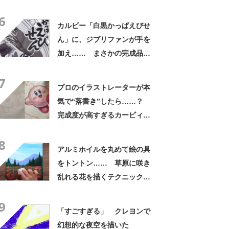
がりに「エグい」「宮崎駿さ
6
んかな」
カルビー「白黒かっぱえびせ
ん」に、ジブリファンが手を
加え…… まさかの完成品に
「天才」「めちゃくちゃ描き
7
にくいのに……」
プロのイラストレーターが本
気で“落書き”したら……？
完成度が高すぎるカービィに
「ウッッッッマ」「最高」と
8
称賛
アルミホイルを丸めて絵の具
をトントン…… 草原に咲き
乱れる花を描くテクニックが
思わずマネしたくなる
9
「すごすぎる」 クレヨンで
幻想的な夜空を描いた