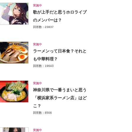
実施中
歌が上手だと思うホロライブ
のメンバーは？
回答数：23837
実施中
ラーメンって日本食？それと
も中華料理？
回答数：19643
実施中
神奈川県で一番うまいと思う
「横浜家系ラーメン店」はど
こ？
回答数：8506
実施中