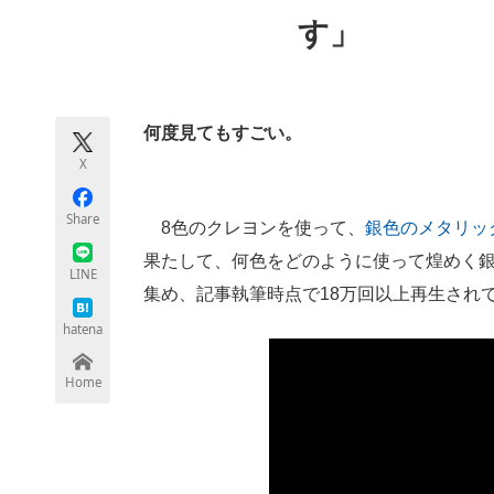
モノづくり技術者専門サイト
エレクトロ
す」
ちょっと気になるネットの話題
何度見てもすごい。
X
Share
8色のクレヨンを使って、
銀色のメタリッ
果たして、何色をどのように使って煌めく
LINE
集め、記事執筆時点で18万回以上再生され
hatena
Home