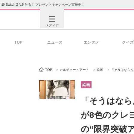
🎁 Switch 2もあたる！ プレゼントキャンペーン実施中！
メディア
TOP
ニュース
エンタメ
クイズ
注目記事を集めた総合ページ
ITの今
TOP
>
カルチャー・アート
>
絵画
>
「そうはならんやろ！
ビジネスと働き方のヒント
AI活用
絵画
「そうはなら
ITエンジニア向け専門サイト
企業向けI
が8色のクレ
の“限界突破