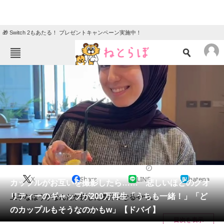
🎁 Switch 2もあたる！ プレゼントキャンペーン実施中！
ねとらぼメニュー
TOP
ニュース
エンタメ
クイズ
グルメ
地域
住まい
教育・育児
動物
リサーチ
ライフスタイル
2024/11/29 09:45（公開）
X
Share
LINE
hatena
会員記事
カップルがお互いを撮影したら…… 悲しいほどのクオ
リティーのギャップが200万再生「うちも一緒！」「ど
上手なほうがなんだか損した気分になるやつ。
メディア
のカップルもそうなのかもw」【ドバイ】
目次を表示
注目記事を集めた総合ページ