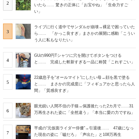
2
いたら…… 驚きの正体に「お宝やね」「生命力すご
い」
ライブに行く道中でサンダルが崩壊→裸足で困っていた
3
ら…… 「かっこ良すぎ」まさかの展開に感動「こうい
う人に私もなりたい」
GUの990円Tシャツに穴を開けてボタンをつける
4
と…… 完成した斬新すぎる一品に称賛「これすごい」
22歳息子を“オールマイト”にしたい母→顔を黒で塗る
5
と…… まさかの完成度に「フィギュアかと思ったら人
間」「質感良すぎ」
眼光鋭い人間不信の子猫→保護後たった2カ月で……31
6
万再生された姿に「全然違う」「本当に愛の力ですね」
平成の“元仮面ライダー俳優”→引退後…… 47歳になっ
7
た現在の姿に「嘘だろ」「声出た」と108万再生