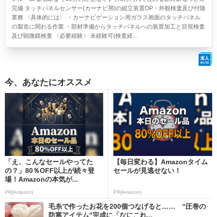
完備 タッチパネルセンサー(カーナビ用)の組立装置OP・外観検査及び付随
業務 〈具体的には〉 ・カーナビゲーション用ガラス画面のタッチパネル
の製造に関わる作業 ・部材準備からタッチパネルへの装置加工と目視検査
及び顕微鏡検査 〈必要経験〉 未経験可(検査経...
今、あなたにオススメ
「え、こんなセールやってた
【毎日変わる】Amazonタイム
の？」80％OFF以上が続々登
セールが見逃せない！
場！Amazonの本気が...
PR(Amazon)
PR(Amazon)
毛糸で作ったお花を200個つなげると…… “圧巻の
防寒アイテム”完成に「なにこれ...