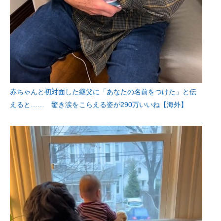
赤ちゃんと初対面した継父に「あなたの名前をつけた」と伝
えると…… 驚き涙をこらえる姿が290万いいね【海外】