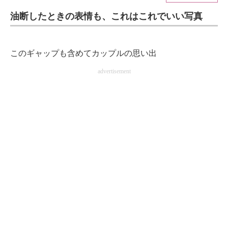
油断したときの表情も、これはこれでいい写真
ITの今と未来を見通す
スマホと通信の最新トレンド
このギャップも含めてカップルの思い出
進化するPCとデバイスの未来
advertisement
好きが集まる 比べて選べる
ビジネスと働き方のヒント
AI活用のいまが分かる
企業ITのトレンドを詳説
経営リーダーのコミュニティ
マーケ×ITの今がよく分かる
ITエンジニア向け専門サイト