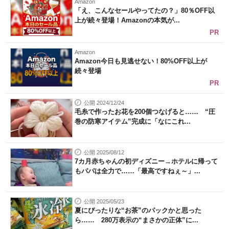
Amazon
「え、こんなセールやってたの？」80％OFF以
上が続々登場！Amazonの本気が...
PR
Amazon
Amazon今日も見逃せない！80%OFF以上が
続々登場
PR
公開 2024/12/24
毛糸で作ったお花を200個つなげると…… “圧
巻の防寒アイテム”完成に「なにこれ...
公開 2025/08/12
7カ月赤ちゃんの初ディズニー→ホテルに帰って
もパパは全力で……「最高ですねぇ～」...
公開 2025/05/23
夏にぴったりな“お茶”のパックかと思った
ら…… 280万表示の“まさかの正体”に...