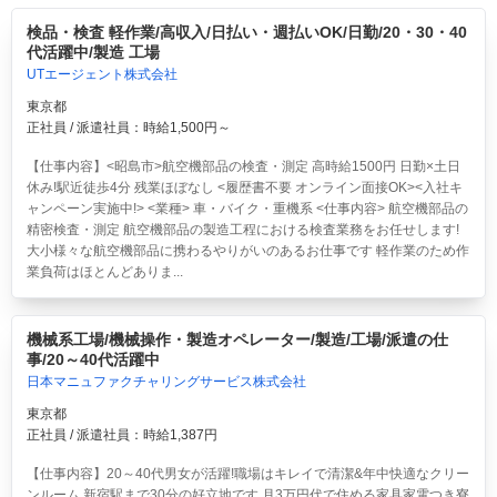
検品・検査 軽作業/高収入/日払い・週払いOK/日勤/20・30・40
代活躍中/製造 工場
UTエージェント株式会社
東京都
正社員 / 派遣社員：時給1,500円～
【仕事内容】<昭島市>航空機部品の検査・測定 高時給1500円 日勤×土日
休み!駅近徒歩4分 残業ほぼなし <履歴書不要 オンライン面接OK><入社キ
ャンペーン実施中!> <業種> 車・バイク・重機系 <仕事内容> 航空機部品の
精密検査・測定 航空機部品の製造工程における検査業務をお任せします!
大小様々な航空機部品に携わるやりがいのあるお仕事です 軽作業のため作
業負荷はほとんどありま...
機械系工場/機械操作・製造オペレーター/製造/工場/派遣の仕
事/20～40代活躍中
日本マニュファクチャリングサービス株式会社
東京都
正社員 / 派遣社員：時給1,387円
【仕事内容】20～40代男女が活躍!職場はキレイで清潔&年中快適なクリー
ンルーム 新宿駅まで30分の好立地です 月3万円代で住める家具家電つき寮