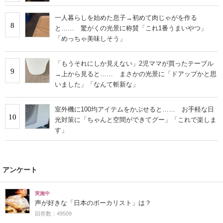
一人暮らしを始めた息子→初めて肉じゃがを作る
8
と…… 驚がくの光景に称賛「これ1番うまいやつ」
「めっちゃ美味しそう」
「もうそれにしか見えない」2児ママが買ったテーブル
9
→上から見ると…… まさかの光景に「ドアップかと思
いました」「なんて斬新な」
室外機に100均アイテムをかぶせると…… お手軽な日
10
光対策に「ちゃんと空間ができてグー」「これで楽しま
す」
アンケート
実施中
声が好きな「日本のボーカリスト」は？
回答数：49509