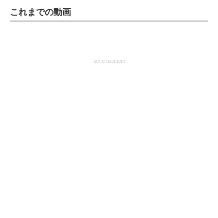
これまでの動画
企業向けIT製品の総合サイト
IT製品の技術・比較・事例
製造業のIT導入・活用を支援
advertisement
モノづくり技術者専門サイト
エレクトロニクス専門サイト
電子設計の基本と応用
エネルギーの専門メディア
建設×テクノロジーの最前線
ちょっと気になるネットの話題