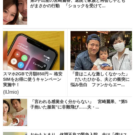
第5子出産の宮崎麗香、退院で家族と再会し子ども
がまさかの行動 「ショックを受けて...
スマホ2GBで月額850円～ 格安
「昔はこんな激しくなかった」
SIMをお得に使うキャンペーン
だいたひかる、夫との衝突に
実施中！
悩み告白 ファンからエー...
(IIJmio)
「言われる感覚全く分からない」 宮崎麗果、“第5
子抱いた服装”に非難飛び……夫・...
おかもとまり、体調不良で緊急入院 夫は「僕はス