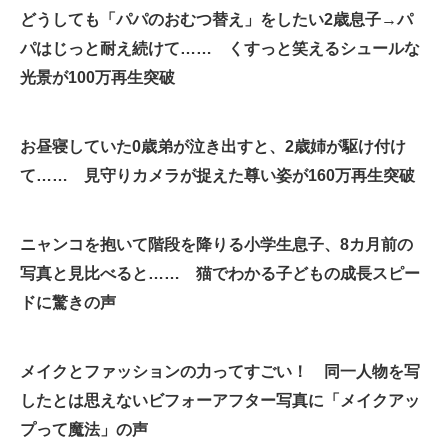
どうしても「パパのおむつ替え」をしたい2歳息子→パ
企業向けIT製品の総合サイト
パはじっと耐え続けて…… くすっと笑えるシュールな
IT製品の技術・比較・事例
光景が100万再生突破
製造業のIT導入・活用を支援
お昼寝していた0歳弟が泣き出すと、2歳姉が駆け付け
モノづくり技術者専門サイト
て…… 見守りカメラが捉えた尊い姿が160万再生突破
エレクトロニクス専門サイト
電子設計の基本と応用
ニャンコを抱いて階段を降りる小学生息子、8カ月前の
写真と見比べると…… 猫でわかる子どもの成長スピー
エネルギーの専門メディア
ドに驚きの声
建設×テクノロジーの最前線
ちょっと気になるネットの話題
メイクとファッションの力ってすごい！ 同一人物を写
したとは思えないビフォーアフター写真に「メイクアッ
プって魔法」の声