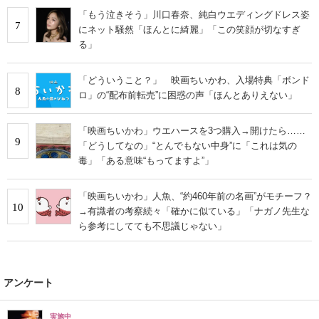
「もう泣きそう」川口春奈、純白ウエディングドレス姿
7
にネット騒然「ほんとに綺麗」「この笑顔が切なすぎ
る」
「どういうこと？」 映画ちいかわ、入場特典「ボンド
8
ロ」の“配布前転売”に困惑の声「ほんとありえない」
「映画ちいかわ」ウエハースを3つ購入→開けたら……
9
「どうしてなの」“とんでもない中身”に「これは気の
毒」「ある意味“もってますよ”」
「映画ちいかわ」人魚、“約460年前の名画”がモチーフ？
10
→有識者の考察続々「確かに似ている」「ナガノ先生な
ら参考にしてても不思議じゃない」
アンケート
実施中