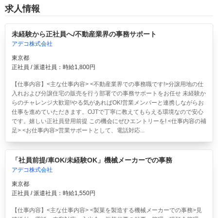
求人情報
未経験から正社員へ/不動産業界の事務サポート
アデコ株式会社
東京都
正社員 / 派遣社員：時給1,800円
【仕事内容】<主な仕事内容> <不動産業界での事務職です!>分譲用地の仕
入れおよび分譲住宅の販売を行う部署での事務サポートをお任せ 未経験か
らのチャレンジ大歓迎!やる気があればOK!営業メンバーと連携しながらお
仕事を進めていただきます。OJTで丁寧に教えてもらえる環境なので安心
です。嬉しい正社員登用前提 この機会にぜひエントリーを! <仕事内容の補
足> <お仕事内容>営業サポートとして、電話対応...
「社員前提/車OK/未経験OK」機械メーカーでの事務
アデコ株式会社
東京都
正社員 / 派遣社員：時給1,550円
【仕事内容】<主な仕事内容> <製菓を製造する機械メーカーでの事務>見