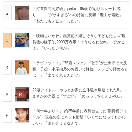
「打首獄門同好会」junko、65歳で“彫りスタート”巡
2
り…… “ダサすぎる”への持論に反響「理由が素敵」
「わたしもデビューしたい」
「映画ちいかわ」鑑賞前の楽しそうな子どもたち→“鑑
3
賞後の様子”に2900万表示「そうなるわなw」「分かる
よ」「いったい何が」
「ラヴィット！」“75歳レジェンド歌手”が生出演で大反
4
響 子役・永尾柚乃のお祝いで降臨「テレビで拝めると
は！」「出てくれるんだ!?」
22歳アイドル「やっとお家に立体駐車場建てれた!!」→
5
まさかの光景に「すご!?」「めっっっちゃええやん」
「何十年ぶり？」 約25年前に表舞台去った“消費税アイ
6
ドル” 現在の姿にネット衝撃「いくつになってもかわ
いい」「また会えるなんて」