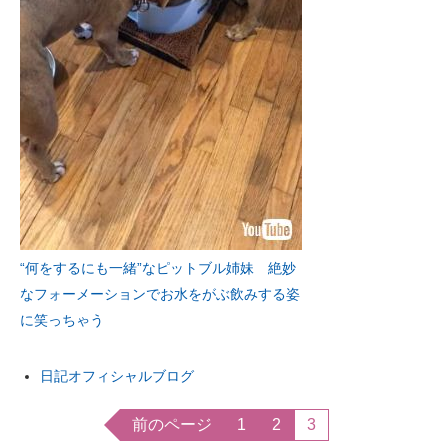
“何をするにも一緒”なピットブル姉妹 絶妙
なフォーメーションでお水をがぶ飲みする姿
に笑っちゃう
日記オフィシャルブログ
前のページ
1
2
3