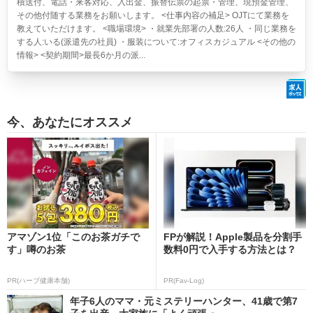
積送付、電話・来客対応、入出金、振替伝票の起票・管理、現預金管理、
その他付随する業務をお願いします。 <仕事内容の補足> OJTにて業務を
教えていただけます。 <職場環境> ・就業先部署の人数:26人 ・同じ業務を
する人:いる(派遣先の社員) ・服装について:オフィスカジュアル <その他の
情報> <契約期間>最長6か月の派...
今、あなたにオススメ
アマゾン1位「このお茶ガチで
FPが解説！Apple製品を分割手
す」噂のお茶
数料0円で入手する方法とは？
PR(ハーブ健康本舗)
PR(Fav-Log)
年子6人のママ・元ミステリーハンター、41歳で第7