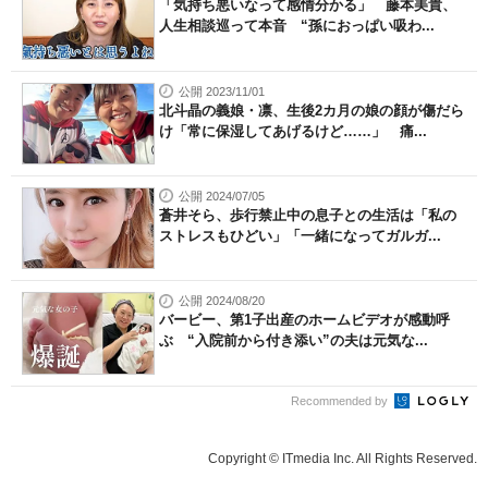
「気持ち悪いなって感情分かる」 藤本美貴、
人生相談巡って本音 “孫におっぱい吸わ...
公開 2023/11/01
北斗晶の義娘・凛、生後2カ月の娘の顔が傷だら
け「常に保湿してあげるけど……」 痛...
公開 2024/07/05
蒼井そら、歩行禁止中の息子との生活は「私の
ストレスもひどい」「一緒になってガルガ...
公開 2024/08/20
バービー、第1子出産のホームビデオが感動呼
ぶ “入院前から付き添い”の夫は元気な...
Recommended by
Copyright © ITmedia Inc. All Rights Reserved.