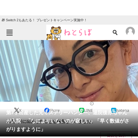
🎁 Switch 2もあたる！ プレゼントキャンペーン実施中！
ねとらぼメニュー
TOP
ニュース
エンタメ
クイズ
グルメ
地域
住まい
教育・育児
動物
リサーチ
エンタメ
2024/12/06 17:45（公開）
X
Share
LINE
hatena
会員記事
第7子出産した元ミステリーハンター、退院後赤ちゃん
が入院 「なによりいないのが寂しい」「早く数値がさ
12月1日に出産したことを報告していました。
メディア
がりますように」
目次を表示
注目記事を集めた総合ページ