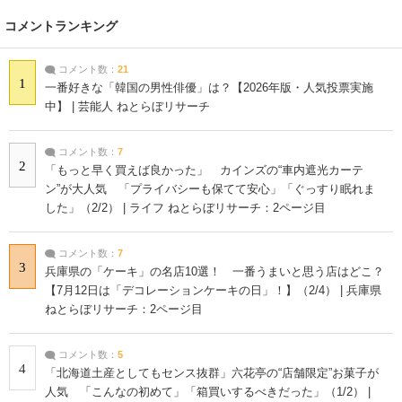
コメントランキング
コメント数：
21
1
一番好きな「韓国の男性俳優」は？【2026年版・人気投票実施
中】 | 芸能人 ねとらぼリサーチ
コメント数：
7
2
「もっと早く買えば良かった」 カインズの“車内遮光カーテ
ン”が大人気 「プライバシーも保てて安心」「ぐっすり眠れま
した」（2/2） | ライフ ねとらぼリサーチ：2ページ目
コメント数：
7
3
兵庫県の「ケーキ」の名店10選！ 一番うまいと思う店はどこ？
【7月12日は「デコレーションケーキの日」！】（2/4） | 兵庫県
ねとらぼリサーチ：2ページ目
コメント数：
5
4
「北海道土産としてもセンス抜群」六花亭の“店舗限定”お菓子が
人気 「こんなの初めて」「箱買いするべきだった」（1/2） |