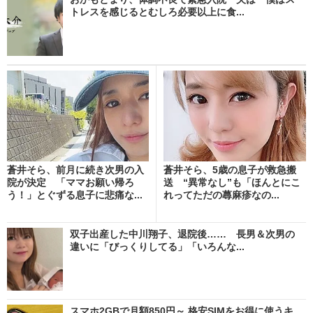
トレスを感じるとむしろ必要以上に食...
蒼井そら、前月に続き次男の入
蒼井そら、5歳の息子が救急搬
院が決定 「ママお願い帰ろ
送 “異常なし”も「ほんとにこ
う！」とぐずる息子に悲痛な...
れってただの蕁麻疹なの...
双子出産した中川翔子、退院後…… 長男＆次男の
違いに「びっくりしてる」「いろんな...
スマホ2GBで月額850円～ 格安SIMをお得に使うキ