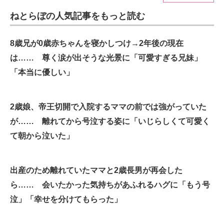
ねとらぼの人気記事をもっと読む
ITの今と未来を見通す
スマホと通信の最新トレンド
8歳兄が0歳赤ちゃんを寝かしつけ→2年後の現在
は…… 尊く涙が出そうな光景に「可愛すぎる兄妹」
進化するPCとデバイスの未来
「本当に優しい」
好きが集まる 比べて選べる
2歳娘、帝王切開で入院するママの前では強がっていた
ビジネスと働き方のヒント
が…… 離れてから号泣する姿に「いじらしくて可愛く
AI活用のいまが分かる
て朝から泣いた」
企業ITのトレンドを詳説
出産のため離れていたママと2歳長男が再会した
経営リーダーのコミュニティ
ら…… 会いたかった気持ちがあふれるハグに「もう号
マーケ×ITの今がよく分かる
泣」「幸せを分けてもらった」
ITエンジニア向け専門サイト