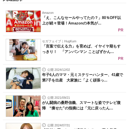
Amazon
「え、こんなセールやってたの？」80％OFF以
上が続々登場！Amazonの本気が...
PR
セガフェイブ｜HugKum
「言葉で伝える力」を育めば、イヤイヤ期もす
っきり！ 「アンパンマン ことばずかん...
PR
公開 2024/12/02
年子6人のママ・元ミステリーハンター、41歳で
第7子を出産 大家族に「よく頑張っ...
公開 2021/09/21
がん闘病の桑野信義、スマートな姿でテレビ復
帰 “痩せた”の指摘には「元に戻ったん...
公開 2024/07/31