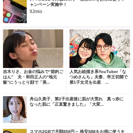
ャンペーン実施中！
IIJmio
吉木りさ、お金の悩みで“節約ご
人気お絵描き系YouTuber「な
はん” 夫・和田正人の“地元
つめさんち」夫妻、帝王切開で
飯”にうっとり顔で「美...
第1子女児を出産 ...
舟山久美子、第2子出産後に肌が大荒れ 真っ赤に
なった肌に「正直驚きました」「大変...
スマホ2GBで月額850円～ 格安SIMをお得に使うキ