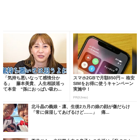
「気持ち悪いなって感情分か
スマホ2GBで月額850円～ 格安
る」 藤本美貴、人生相談巡っ
SIMをお得に使うキャンペーン
て本音 “孫におっぱい吸わ...
実施中！
PR(IIJmio)
北斗晶の義娘・凛、生後2カ月の娘の顔が傷だらけ
「常に保湿してあげるけど……」 痛...