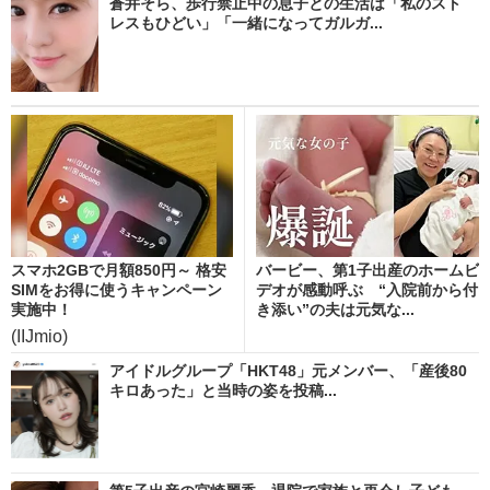
蒼井そら、歩行禁止中の息子との生活は「私のスト
レスもひどい」「一緒になってガルガ...
スマホ2GBで月額850円～ 格安
バービー、第1子出産のホームビ
SIMをお得に使うキャンペーン
デオが感動呼ぶ “入院前から付
実施中！
き添い”の夫は元気な...
(IIJmio)
アイドルグループ「HKT48」元メンバー、「産後80
キロあった」と当時の姿を投稿...