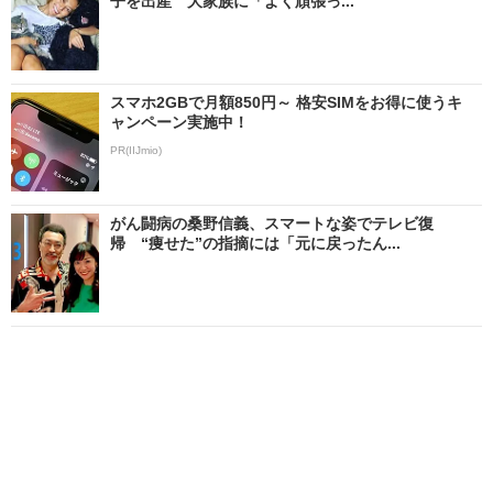
子を出産 大家族に「よく頑張っ...
スマホ2GBで月額850円～ 格安SIMをお得に使うキ
ャンペーン実施中！
PR(IIJmio)
がん闘病の桑野信義、スマートな姿でテレビ復
帰 “痩せた”の指摘には「元に戻ったん...