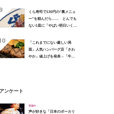
「えっ!? 天才すぎて」「夏
9
休みに絶対やる」
くら寿司で130円の“裏メニュ
ー”を頼んだら…… とんでも
ない1皿に「やばい明日いく」
「これ10貫ぐらい食べたい」
10
「これまでにない厳しい局
面」人気ハンバーグ店「さわ
やか」値上げを発表→「牛肉
の価格が想定以上に高騰」対
象メニューは？
アンケート
実施中
声が好きな「日本のボーカリ