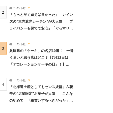
コメント数：
7
2
「もっと早く買えば良かった」 カイン
ズの“車内遮光カーテン”が大人気 「プ
ライバシーも保てて安心」「ぐっすり眠
れました」（2/2） | ライフ ねとらぼリ
サーチ：2ページ目
コメント数：
7
3
兵庫県の「ケーキ」の名店10選！ 一番
うまいと思う店はどこ？【7月12日は
「デコレーションケーキの日」！】
（2/4） | 兵庫県 ねとらぼリサーチ：2ペ
ージ目
コメント数：
5
4
「北海道土産としてもセンス抜群」六花
亭の“店舗限定”お菓子が人気 「こんな
の初めて」「箱買いするべきだった」
（1/2） | 北海道 ねとらぼリサーチ