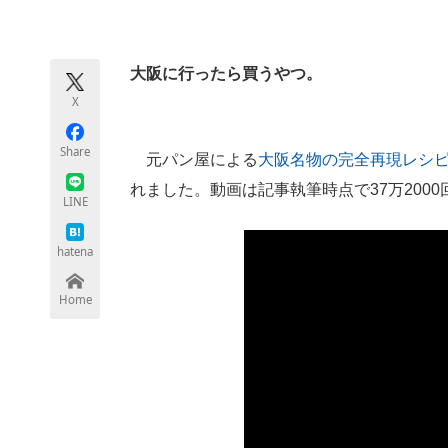
モノづくり技術者専門サイト
エレクトロ
大阪に行ったら買うやつ。
X
ちょっと気になるネットの話題
Share
元パン屋による
大阪名物の完全再現レシ
れました。動画は記事執筆時点で37万200
LINE
hatena
Home