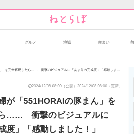
グルメ
地域
住まい
と未来を見通す
スマホと通信の最新トレンド
進化するPCとデ
まん」を完全再現したら…… 衝撃のビジュアルに「あまりの完成度」「感動しました！」
のいまが分かる
企業ITのトレンドを詳説
経営リーダーの
2024/12/08 08:00（公開）
2024/12/08 08:00（更新）
が「551HORAIの豚まん」を
T製品の総合サイト
IT製品の技術・比較・事例
製造業のIT導入
ら…… 衝撃のビジュアルに
成度」「感動しました！」