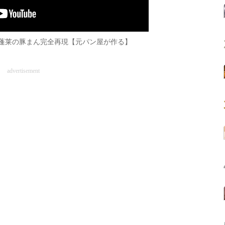
1蓬莱の豚まん完全再現【元パン屋が作る】
advertisement