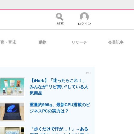
検索
ログイン
教育・育児
動物
リサーチ
会員記事
バイスの未来
好きが集まる 比べて選べる
- PR -
【iHerb】「迷ったらこれ！」
コミュニティ
マーケ×ITの今がよく分かる
みんなが"リピ買い"している人
気商品
重量約999g、最新CPU搭載のビ
・活用を支援
ジネスPCの実力は？
「歩くだけで汗が…！」→ある