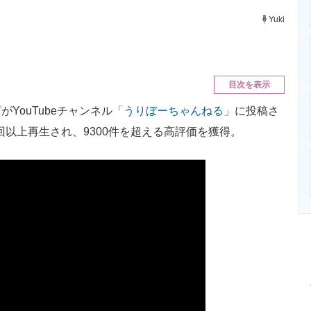
ニクス専門サイト
電子設計の基本と応用
エネルギーの専
Yuki
目次を表示
ピ
がYouTubeチャンネル
「うりぼーちゃんねる」
に投稿さ
0回以上再生され、9300件を超える高評価を獲得。