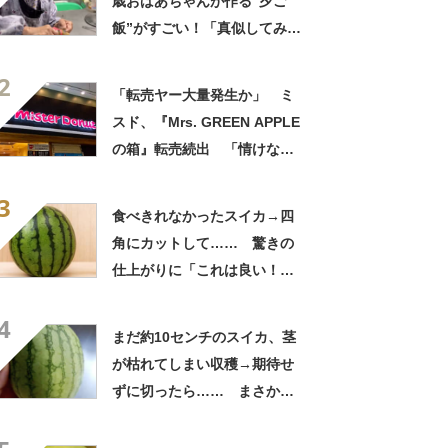
歳おばあちゃんが作る“夕ご
飯”がすごい！「真似してみま
す」「憧れます」
2
「転売ヤー大量発生か」 ミ
スド、『Mrs. GREEN APPLE
の箱』転売続出 「情けない
と思わないのかな」「呆れる
3
わ」 2500円での出品も
食べきれなかったスイカ→四
角にカットして…… 驚きの
仕上がりに「これは良い！」
「やってみます」
4
まだ約10センチのスイカ、茎
が枯れてしまい収穫→期待せ
ずに切ったら…… まさかの
中身が700万表示 「わ
ぁ！」「全部これがいい」投