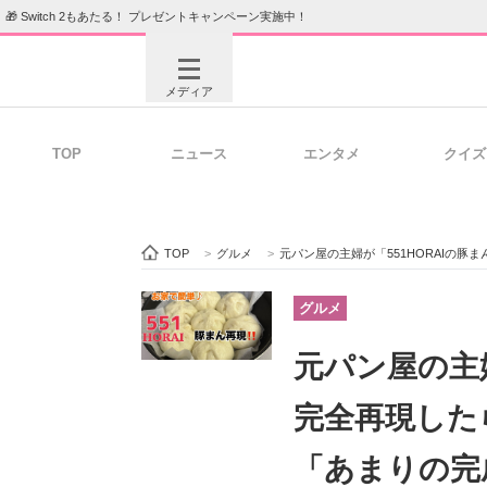
🎁 Switch 2もあたる！ プレゼントキャンペーン実施中！
メディア
TOP
ニュース
エンタメ
クイズ
注目記事を集めた総合ページ
ITの今
TOP
>
グルメ
>
元パン屋の主婦が「551HORAIの豚
ビジネスと働き方のヒント
AI活用
グルメ
元パン屋の主婦
ITエンジニア向け専門サイト
企業向けI
完全再現した
「あまりの完