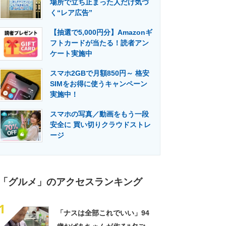
場所で立ち止まった人だけ気づ
門メディア
建設×テクノロジーの最前線
く“レア広告”
【抽選で5,000円分】Amazonギ
フトカードが当たる！読者アン
ケート実施中
スマホ2GBで月額850円～ 格安
SIMをお得に使うキャンペーン
実施中！
スマホの写真／動画をもう一段
安全に 買い切りクラウドストレ
ージ
「グルメ」のアクセスランキング
1
「ナスは全部これでいい」94