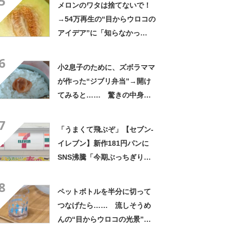
5
メロンのワタは捨てないで！
稿者に話を聞いた
→54万再生の“目からウロコの
アイデア”に「知らなかっ
た！」「そうすれば良かった
6
んだ」
小2息子のために、ズボラママ
が作った“ジブリ弁当”→開け
てみると…… 驚きの中身に
「天才!?」「工夫してて愛を
7
感じます」
「うまくて飛ぶぞ」【セブン‐
イレブン】新作181円パンに
SNS沸騰「今期ぶっちぎりで
優勝」「ウメエェェッッ」
8
ペットボトルを半分に切って
つなげたら…… 流しそうめ
んの“目からウロコの光景”に