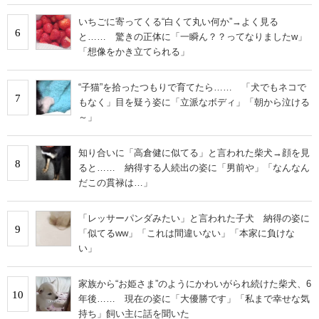
いちごに寄ってくる“白くて丸い何か”→よく見る
6
と…… 驚きの正体に「一瞬ん？？ってなりましたw」
「想像をかき立てられる」
“子猫”を拾ったつもりで育てたら…… 「犬でもネコで
7
もなく」目を疑う姿に「立派なボディ」「朝から泣ける
～」
知り合いに「高倉健に似てる」と言われた柴犬→顔を見
8
ると…… 納得する人続出の姿に「男前や」「なんなん
だこの貫禄は…」
「レッサーパンダみたい」と言われた子犬 納得の姿に
9
「似てるww」「これは間違いない」「本家に負けな
い」
家族から“お姫さま”のようにかわいがられ続けた柴犬、6
10
年後…… 現在の姿に「大優勝です」「私まで幸せな気
持ち」飼い主に話を聞いた