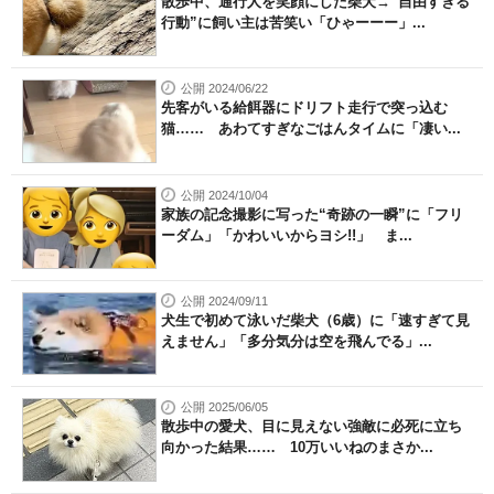
散歩中、通行人を笑顔にした柴犬→“自由すぎる
行動”に飼い主は苦笑い「ひゃーーー」...
公開 2024/06/22
先客がいる給餌器にドリフト走行で突っ込む
猫…… あわてすぎなごはんタイムに「凄い...
公開 2024/10/04
家族の記念撮影に写った“奇跡の一瞬”に「フリ
ーダム」「かわいいからヨシ!!」 ま...
公開 2024/09/11
犬生で初めて泳いだ柴犬（6歳）に「速すぎて見
えません」「多分気分は空を飛んでる」...
公開 2025/06/05
散歩中の愛犬、目に見えない強敵に必死に立ち
向かった結果…… 10万いいねのまさか...