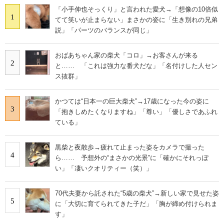
「小手伸也そっくり」と言われた愛犬→「想像の10倍似
1
てて笑いが止まらない」まさかの姿に「生き別れの兄弟
説」「パーツのバランスが同じ」
おばあちゃん家の柴犬「コロ」→お客さんが来る
2
と…… 「これは強力な番犬だな」「名付けした人セン
ス抜群」
かつては“日本一の巨大柴犬”→17歳になった今の姿に
3
「抱きしめたくなりますね」「尊い」「優しさであふれ
ている」
黒柴と夜散歩→疲れて止まった姿をカメラで撮った
4
ら…… 予想外の“まさかの光景”に「確かにそれっぽ
い」「凄いクオリティー（笑）」
70代夫妻から託された“5歳の柴犬”→新しい家で見せた姿
5
に「大切に育てられてきた子だ」「胸が締め付けられま
す」