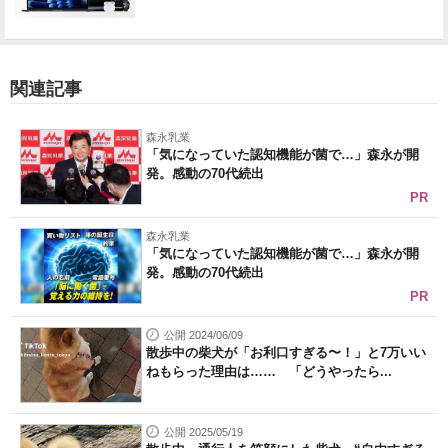
関連記事
森永乳業
「気になっていた認知機能が菌で…」森永が開
発。感動の70代続出
PR
森永乳業
「気になっていた認知機能が菌で…」森永が開
発。感動の70代続出
PR
公開 2024/06/09
散歩中の柴犬が「お利口すぎる〜！」と7万いい
ねもらった理由は…… 「どうやったら...
公開 2025/05/19