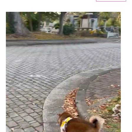
ITの今と未来を見通す
スマホと通信の最新トレンド
進化するPCとデバイスの未来
好きが集まる 比べて選べる
ビジネスと働き方のヒント
AI活用のいまが分かる
企業ITのトレンドを詳説
経営リーダーのコミュニティ
マーケ×ITの今がよく分かる
ITエンジニア向け専門サイト