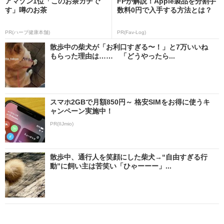
アマゾン1位「このお茶ガチで
FPが解説！Apple製品を分割手
す」噂のお茶
数料0円で入手する方法とは？
PR(ハーブ健康本舗)
PR(Fav-Log)
散歩中の柴犬が「お利口すぎる〜！」と7万いいね
もらった理由は…… 「どうやったら...
スマホ2GBで月額850円～ 格安SIMをお得に使うキ
ャンペーン実施中！
PR(IIJmio)
散歩中、通行人を笑顔にした柴犬→“自由すぎる行
動”に飼い主は苦笑い「ひゃーーー」...