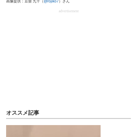
画像提供：豆柴 九十（
@rojiko7
）さん
advertisement
オススメ記事