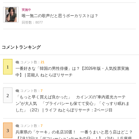
実施中
唯一無二の歌声だと思うボーカリストは？
回答数：8077
コメントランキング
コメント数：
21
1
一番好きな「韓国の男性俳優」は？【2026年版・人気投票実施
中】 | 芸能人 ねとらぼリサーチ
コメント数：
7
2
「もっと早く買えば良かった」 カインズの“車内遮光カーテ
ン”が大人気 「プライバシーも保てて安心」「ぐっすり眠れま
した」（2/2） | ライフ ねとらぼリサーチ：2ページ目
コメント数：
7
3
兵庫県の「ケーキ」の名店10選！ 一番うまいと思う店はどこ？
【7月12日は「デコレーションケーキの日」！】（2/4） | 兵庫県