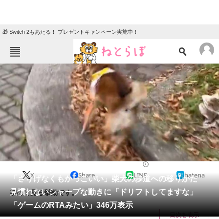
🎁 Switch 2もあたる！ プレゼントキャンペーン実施中！
ねとらぼメニュー
TOP
ニュース
エンタメ
クイズ
グルメ
地域
住まい
教育・育児
動物
リサーチ
犬
2024/12/19 20:30（公開）
X
Share
LINE
hatena
会員記事
「さりげなくもかっこいい」柴犬の歩道への移りかた
見慣れないシャープな動きに「ドリフトしてますな」
初めて見る挙動です。
メディア
「ゲームのRTAみたい」346万表示
目次を表示
注目記事を集めた総合ページ