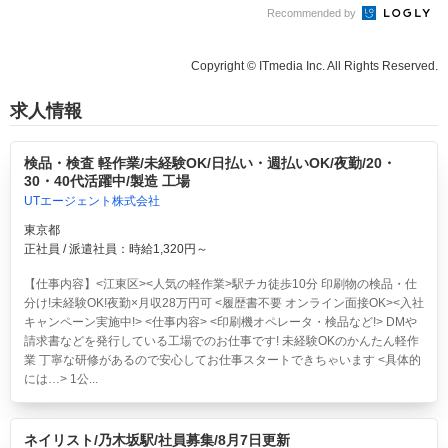
Recommended by
Copyright © ITmedia Inc. All Rights Reserved.
求人情報
検品・検査 軽作業/未経験OK/日払い・週払いOK/夜勤/20・
30・40代活躍中/製造 工場
UTエージェント株式会社
東京都
正社員 / 派遣社員：時給1,320円～
【仕事内容】<江東区><人気の軽作業>駅チカ徒歩10分 印刷物の検品・仕
分け!未経験OK!夜勤×月収28万円可 <履歴書不要 オンライン面接OK><入社
キャンペーン実施中!> <仕事内容> <印刷機オペレータ・検品など!> DMや
請求書などを発行している工場でのお仕事です! 未経験OKのかんたん軽作
業 丁寧な研修があるので安心してお仕事スタートできちゃいます <具体的
には…> 1公...
ネイリスト/乃木坂駅/社員募集/8月7日更新