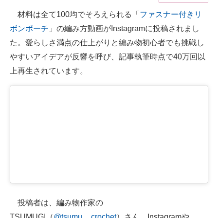
材料は全て100均でそろえられる「
ファスナー付きリ
ITの今と未来を見通す
ボンポーチ
」の編み方動画がInstagramに投稿されまし
スマホと通信の最新トレンド
た。愛らしさ満点の仕上がりと編み物初心者でも挑戦し
やすいアイデアが反響を呼び、記事執筆時点で40万回以
進化するPCとデバイスの未来
上再生されています。
好きが集まる 比べて選べる
ビジネスと働き方のヒント
AI活用のいまが分かる
企業ITのトレンドを詳説
経営リーダーのコミュニティ
マーケ×ITの今がよく分かる
投稿者は、編み物作家の
ITエンジニア向け専門サイト
TSUMUGI（
@tsumu__crochet
）さん。Instagramや