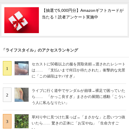
【抽選で5,000円分】Amazonギフトカードが
当たる！読者アンケート実施中
「ライフスタイル」のアクセスランキング
セカストに50着以上の服を買取依頼→渡されたレシート
1
は…… 「支払いまで何日か待たされた」衝撃的な光景
に「この値段はヤバすぎ」
ライブに行く道中でサンダルが崩壊→裸足で困っていた
2
ら…… 「かっこ良すぎ」まさかの展開に感動「こうい
う人に私もなりたい」
草刈り中に見つけた葉っぱ→「まさかな」と思いつつ抜
3
いたら…… 驚きの正体に「お宝やね」「生命力すご