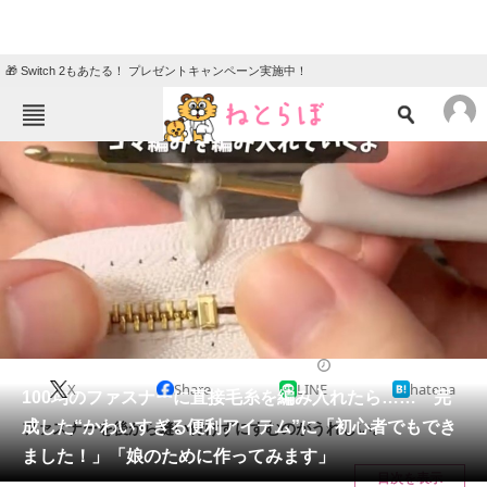
🎁 Switch 2もあたる！ プレゼントキャンペーン実施中！
ねとらぼメニュー
TOP
ニュース
エンタメ
クイズ
グルメ
地域
住まい
教育・育児
動物
リサーチ
ライフスタイル
2024/12/17 07:30（公開）
X
Share
LINE
hatena
会員記事
100均のファスナーに直接毛糸を編み入れたら…… 完
成した“かわいすぎる便利アイテム”に「初心者でもでき
ファスナーを後から縫い付けずにすむのがうれしい。
メディア
ました！」「娘のために作ってみます」
目次を表示
注目記事を集めた総合ページ