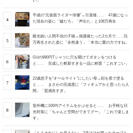
い」
平成の“元仮面ライダー俳優”→引退後…… 47歳になっ
4
た現在の姿に「嘘だろ」「声出た」と108万再生
眼光鋭い人間不信の子猫→保護後たった2カ月で……31
5
万再生された姿に「全然違う」「本当に愛の力ですね」
GUの990円Tシャツに穴を開けてボタンをつける
6
と…… 完成した斬新すぎる一品に称賛「これすごい」
22歳息子を“オールマイト”にしたい母→顔を黒で塗る
7
と…… まさかの完成度に「フィギュアかと思ったら人
間」「質感良すぎ」
室外機に100均アイテムをかぶせると…… お手軽な日
8
光対策に「ちゃんと空間ができてグー」「これで楽しま
す」
「もうそれにしか見えない」2児ママが買ったテーブル