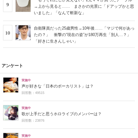
9
→上から見ると…… まさかの光景に「ドアップかと思
いました」「なんて斬新な」
自衛隊員だった25歳男性→10年後……「マジで何があっ
10
たの？」 衝撃の“現在の姿”が180万再生「別人…？」
「好きに生きんしゃい」
アンケート
実施中
声が好きな「日本のボーカリスト」は？
回答数：49515
実施中
歌が上手だと思うホロライブのメンバーは？
回答数：23876
実施中