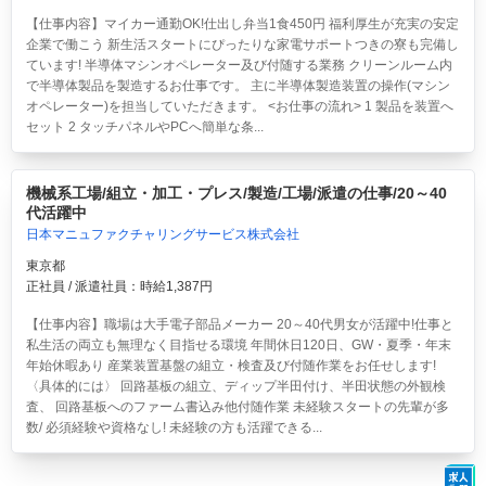
【仕事内容】マイカー通勤OK!仕出し弁当1食450円 福利厚生が充実の安定
企業で働こう 新生活スタートにぴったりな家電サポートつきの寮も完備し
ています! 半導体マシンオペレーター及び付随する業務 クリーンルーム内
で半導体製品を製造するお仕事です。 主に半導体製造装置の操作(マシン
オペレーター)を担当していただきます。 <お仕事の流れ> 1 製品を装置へ
セット 2 タッチパネルやPCへ簡単な条...
機械系工場/組立・加工・プレス/製造/工場/派遣の仕事/20～40
代活躍中
日本マニュファクチャリングサービス株式会社
東京都
正社員 / 派遣社員：時給1,387円
【仕事内容】職場は大手電子部品メーカー 20～40代男女が活躍中!仕事と
私生活の両立も無理なく目指せる環境 年間休日120日、GW・夏季・年末
年始休暇あり 産業装置基盤の組立・検査及び付随作業をお任せします!
〈具体的には〉 回路基板の組立、ディップ半田付け、半田状態の外観検
査、 回路基板へのファーム書込み他付随作業 未経験スタートの先輩が多
数/ 必須経験や資格なし! 未経験の方も活躍できる...