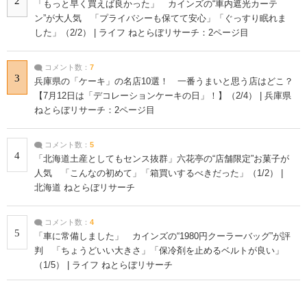
2
「もっと早く買えば良かった」 カインズの“車内遮光カーテ
ン”が大人気 「プライバシーも保てて安心」「ぐっすり眠れま
した」（2/2） | ライフ ねとらぼリサーチ：2ページ目
コメント数：
7
3
兵庫県の「ケーキ」の名店10選！ 一番うまいと思う店はどこ？
【7月12日は「デコレーションケーキの日」！】（2/4） | 兵庫県
ねとらぼリサーチ：2ページ目
コメント数：
5
4
「北海道土産としてもセンス抜群」六花亭の“店舗限定”お菓子が
人気 「こんなの初めて」「箱買いするべきだった」（1/2） |
北海道 ねとらぼリサーチ
コメント数：
4
5
「車に常備しました」 カインズの“1980円クーラーバッグ”が評
判 「ちょうどいい大きさ」「保冷剤を止めるベルトが良い」
（1/5） | ライフ ねとらぼリサーチ