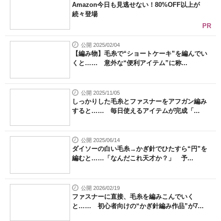
Amazon今日も見逃せない！80%OFF以上が
続々登場
PR
公開 2025/02/04
【編み物】毛糸で“ショートケーキ”を編んでい
くと…… 意外な“便利アイテム”に称...
公開 2025/11/05
しっかりした毛糸とファスナーをアフガン編み
すると…… 毎日使えるアイテムが完成「...
公開 2025/06/14
ダイソーの白い毛糸→かぎ針でひたすら“円”を
編むと……「なんだこれ天才か？」 予...
公開 2026/02/19
ファスナーに直接、毛糸を編みこんでいく
と…… 初心者向けの“かぎ針編み作品”が7...