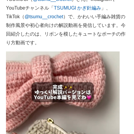
企業向けIT製品の総合サイト
YouTubeチャンネル「
TSUMUGI かぎ針編み
」、
TikTok（
@tsumu__crochet
）で、かわいい手編み雑貨の
IT製品の技術・比較・事例
制作風景や初心者向けの解説動画を発信しています。今
製造業のIT導入・活用を支援
回紹介したのは、リボンを模したキュートなポーチの作
り方動画です。
モノづくり技術者専門サイト
エレクトロニクス専門サイト
電子設計の基本と応用
エネルギーの専門メディア
建設×テクノロジーの最前線
ちょっと気になるネットの話題