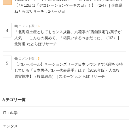
【7月12日は「デコレーションケーキの日」！】（2/4） | 兵庫県
ねとらぼリサーチ：2ページ目
コメント数：
5
4
「北海道土産としてもセンス抜群」六花亭の“店舗限定”お菓子が
人気 「こんなの初めて」「箱買いするべきだった」（1/2） |
北海道 ねとらぼリサーチ
コメント数：
3
5
【バレーボール】ネーションズリーグ日本ラウンドで活躍を期待
している「日本男子バレー代表選手」は？【2026年版・人気投
票実施中】（投票結果） | スポーツ ねとらぼリサーチ
カテゴリ一覧
IT・科学
エンタメ