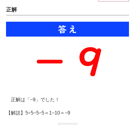
正解
ITの今と未来を見通す
スマホと通信の最新トレンド
進化するPCとデバイスの未来
好きが集まる 比べて選べる
ビジネスと働き方のヒント
AI活用のいまが分かる
企業ITのトレンドを詳説
正解は「−9」でした！
経営リーダーのコミュニティ
【解説】5÷5−5−5＝1−10＝−9
マーケ×ITの今がよく分かる
advertisement
ITエンジニア向け専門サイト