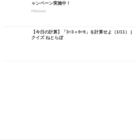
ャンペーン実施中！
PR(IIJmio)
【今日の計算】「3÷3＋9÷9」を計算せよ（1/11） |
クイズ ねとらぼ