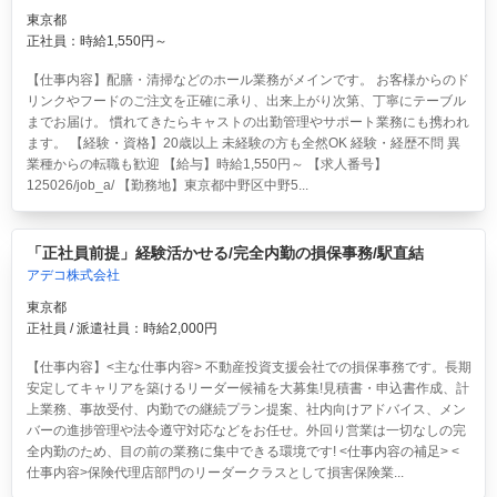
東京都
正社員：時給1,550円～
【仕事内容】配膳・清掃などのホール業務がメインです。 お客様からのド
リンクやフードのご注文を正確に承り、出来上がり次第、丁寧にテーブル
までお届け。 慣れてきたらキャストの出勤管理やサポート業務にも携われ
ます。 【経験・資格】20歳以上 未経験の方も全然OK 経験・経歴不問 異
業種からの転職も歓迎 【給与】時給1,550円～ 【求人番号】
125026/job_a/ 【勤務地】東京都中野区中野5...
「正社員前提」経験活かせる/完全内勤の損保事務/駅直結
アデコ株式会社
東京都
正社員 / 派遣社員：時給2,000円
【仕事内容】<主な仕事内容> 不動産投資支援会社での損保事務です。長期
安定してキャリアを築けるリーダー候補を大募集!見積書・申込書作成、計
上業務、事故受付、内勤での継続プラン提案、社内向けアドバイス、メン
バーの進捗管理や法令遵守対応などをお任せ。外回り営業は一切なしの完
全内勤のため、目の前の業務に集中できる環境です! <仕事内容の補足> <
仕事内容>保険代理店部門のリーダークラスとして損害保険業...