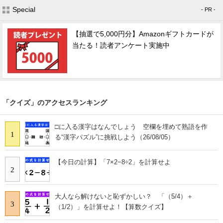
Special
- PR -
【抽選で5,000円分】Amazonギフトカードが
当たる！読者アンケート実施中
「クイズ」のアクセスランキング
□に入る漢字はなんでしょう 空欄を埋めて熟語を作
1
る“漢字パズル”に挑戦しよう（26/08/05）
【今日の計算】「7×2−8÷2」を計算せよ
2
大人なら解けないと恥ずかしい？ 「（5/4）＋
3
（1/2）」を計算せよ！【算数クイズ】