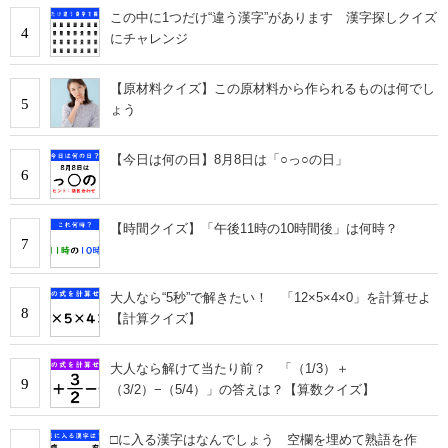
この中に1つだけ“違う漢字”があります 漢字探しクイズ
4
にチャレンジ
【原材料クイズ】この原材料から作られるものは何でし
5
ょう
【今日は何の日】8月8日は「○っ○の日」
6
【時間クイズ】「午後11時の10時間後」は何時？
7
大人なら“5秒”で解きたい！ 「12×5×4×0」を計算せよ
8
【計算クイズ】
大人なら解けて当たり前？ 「（1/3）＋
9
（3/2）−（5/4）」の答えは？【算数クイズ】
□に入る漢字はなんでしょう 空欄を埋めて熟語を作