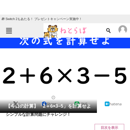
🎁 Switch 2もあたる！ プレゼントキャンペーン実施中！
ねとらぼメニュー
TOP
ニュース
エンタメ
クイズ
グルメ
地域
住まい
教育・育児
動物
リサーチ
クイズ
2024/12/25 17:15（公開）
X
Share
LINE
hatena
会員記事
【今日の計算】「2＋6×3−5」を計算せよ
シンプルな計算問題にチャレンジ！
メディア
目次を表示
注目記事を集めた総合ページ