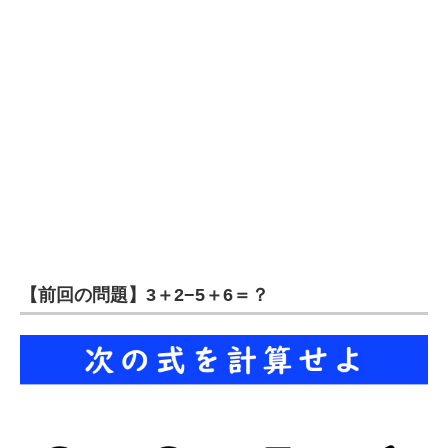
企業向けIT製品の総合サイト
IT製品の技術・比較・事例
製造業のIT導入・活用を支援
モノづくり技術者専門サイト
エレクトロニクス専門サイト
電子設計の基本と応用
エネルギーの専門メディア
【前回の問題】3＋2−5＋6＝？
建設×テクノロジーの最前線
ちょっと気になるネットの話題