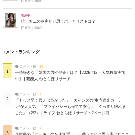
回答数：8506
実施中
唯一無二の歌声だと思うボーカリストは？
回答数：8080
コメントランキング
コメント数：
21
1
一番好きな「韓国の男性俳優」は？【2026年版・人気投票実施
中】 | 芸能人 ねとらぼリサーチ
コメント数：
7
2
「もっと早く買えば良かった」 カインズの“車内遮光カーテ
ン”が大人気 「プライバシーも保てて安心」「ぐっすり眠れま
した」（2/2） | ライフ ねとらぼリサーチ：2ページ目
コメント数：
7
3
兵庫県の「ケーキ」の名店10選！ 一番うまいと思う店はどこ？