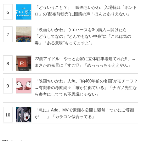
「どういうこと？」 映画ちいかわ、入場特典「ボンド
6
ロ」の“配布前転売”に困惑の声「ほんとありえない」
「映画ちいかわ」ウエハースを3つ購入→開けたら……
7
「どうしてなの」“とんでもない中身”に「これは気の
毒」「ある意味“もってますよ”」
22歳アイドル「やっとお家に立体駐車場建てれた!!」→
8
まさかの光景に「すご!?」「めっっっちゃええやん」
「映画ちいかわ」人魚、“約460年前の名画”がモチーフ？
9
→有識者の考察続々「確かに似ている」「ナガノ先生な
ら参考にしてても不思議じゃない」
「急に」Ado、MVで素顔を公開し騒然「ついにご尊顔
10
が……」「カラコン似合ってる」