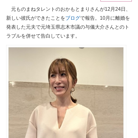
元ものまねタレントのおかもとまりさんが12月24日、
ITの今と未来を見通す
新しい彼氏ができたことを
ブログ
で報告。10月に離婚を
スマホと通信の最新トレンド
発表した元夫で元埼玉県志木市議の与儀大介さんとのト
ラブルを併せて告白しています。
進化するPCとデバイスの未来
好きが集まる 比べて選べる
ビジネスと働き方のヒント
AI活用のいまが分かる
企業ITのトレンドを詳説
経営リーダーのコミュニティ
マーケ×ITの今がよく分かる
ITエンジニア向け専門サイト