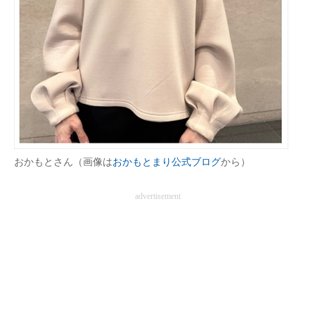
企業向けIT製品の総合サイト
IT製品の技術・比較・事例
製造業のIT導入・活用を支援
モノづくり技術者専門サイト
エレクトロニクス専門サイト
おかもとさん（画像は
おかもとまり公式ブログ
から）
電子設計の基本と応用
advertisement
エネルギーの専門メディア
建設×テクノロジーの最前線
ちょっと気になるネットの話題