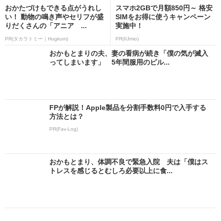
おかたづけもできる点がうれし
スマホ2GBで月額850円～ 格安
い！ 動物の鳴き声やセリフが盛
SIMをお得に使うキャンペーン
りだくさんの「アニア ...
実施中！
PR(タカラトミー｜Hugkum)
PR(IIJmio)
おかもとまりの夫、妻の看病が続き「僕の気が滅入
ってしまいます」 5年間服用のピル...
FPが解説！Apple製品を分割手数料0円で入手する
方法とは？
PR(Fav-Log)
おかもとまり、体調不良で緊急入院 夫は「僕はス
トレスを感じるとむしろ必要以上に食...