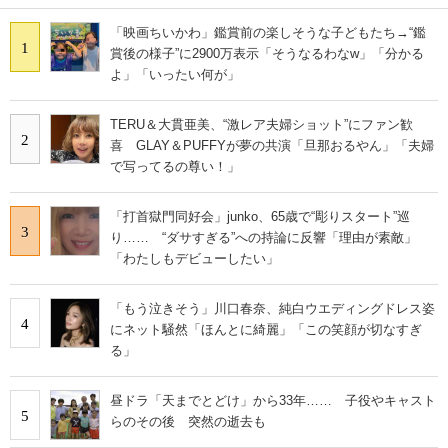
「映画ちいかわ」鑑賞前の楽しそうな子どもたち→“鑑
1
賞後の様子”に2900万表示「そうなるわなw」「分かる
よ」「いったい何が」
TERU＆大貫亜美、“激レア夫婦ショット”にファン歓
2
喜 GLAY＆PUFFYが夢の共演「旦那おるやん」「夫婦
で写ってるの尊い！」
「打首獄門同好会」junko、65歳で“彫りスタート”巡
3
り…… “ダサすぎる”への持論に反響「理由が素敵」
「わたしもデビューしたい」
「もう泣きそう」川口春奈、純白ウエディングドレス姿
4
にネット騒然「ほんとに綺麗」「この笑顔が切なすぎ
る」
昼ドラ「天までとどけ」から33年…… 子役やキャスト
5
らのその後 突然の逝去も