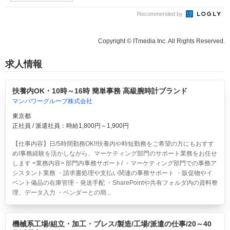
Recommended by
Copyright © ITmedia Inc. All Rights Reserved.
求人情報
扶養内OK・10時～16時 簡単事務 高級腕時計ブランド
マンパワーグループ株式会社
東京都
正社員 / 派遣社員：時給1,800円～1,900円
【仕事内容】日/5時間勤務OK!!扶養内や時短勤務をご希望の方にもおすす
め!事務経験を活かしながら、マーケティング部門のサポート業務をお任せ
します <業務内容> 部門内事務サポート/ ・マーケティング部門での事務ア
シスタント業務 ・請求書処理や支払い関連の事務サポート ・販促物やイ
ベント備品の在庫管理・発送手配 ・SharePointや共有フォルダ内の資料整
理、データ入力 ・ベンダーとの簡...
機械系工場/組立・加工・プレス/製造/工場/派遣の仕事/20～40