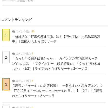
回答数：8085
コメントランキング
コメント数：
21
1
一番好きな「韓国の男性俳優」は？【2026年版・人気投票実施
中】 | 芸能人 ねとらぼリサーチ
コメント数：
7
2
「もっと早く買えば良かった」 カインズの“車内遮光カーテ
ン”が大人気 「プライバシーも保てて安心」「ぐっすり眠れま
した」（2/2） | ライフ ねとらぼリサーチ：2ページ目
コメント数：
7
3
兵庫県の「ケーキ」の名店10選！ 一番うまいと思う店はどこ？
【7月12日は「デコレーションケーキの日」！】（2/4） | 兵庫県
ねとらぼリサーチ：2ページ目
コメント数：
5