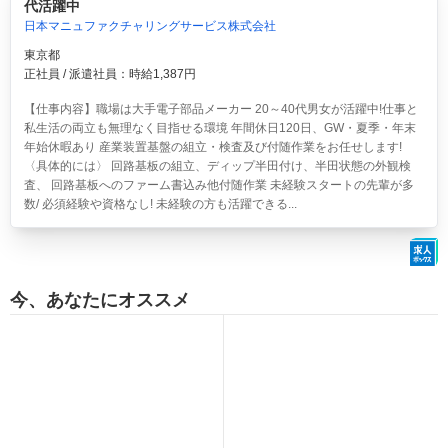
代活躍中
日本マニュファクチャリングサービス株式会社
東京都
正社員 / 派遣社員：時給1,387円
【仕事内容】職場は大手電子部品メーカー 20～40代男女が活躍中!仕事と
私生活の両立も無理なく目指せる環境 年間休日120日、GW・夏季・年末
年始休暇あり 産業装置基盤の組立・検査及び付随作業をお任せします!
〈具体的には〉 回路基板の組立、ディップ半田付け、半田状態の外観検
査、 回路基板へのファーム書込み他付随作業 未経験スタートの先輩が多
数/ 必須経験や資格なし! 未経験の方も活躍できる...
今、あなたにオススメ