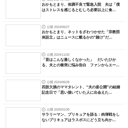
おかもとまり、体調不良で緊急入院 夫は「僕
はストレスを感じるとむしろ必要以上に食...
公開 2024/06/27
おかもとまり、ネットをざわつかせた「宗教団
体設立」はニュースに載るかの“賭け”だ...
公開 2024/11/20
「昔はこんな激しくなかった」 だいたひか
る、夫との衝突に悩み告白 ファンからエー...
公開 2024/06/28
四肢欠損のママタレント、“夫の姿公開”の結婚
記念日で「思い描いていた人に出会えた...
公開 2025/01/30
サラリーマン、プリキュアを語る：肉弾戦をし
ないプリキュアはラスボスにどう立ち向か...