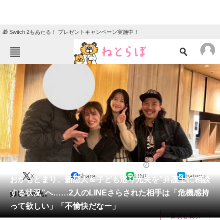
🎁 Switch 2もあたる！ プレゼントキャンペーン実施中！
ねとらぼメニュー
TOP
ニュース
エンタメ
クイズ
グルメ
地域
住まい
教育・育児
動物
リサーチ
エンタメ
2024/12/25 14:45（公開）
X
Share
LINE
hatena
会員記事
おかもとまり、新恋人＆子ども巡り元夫を“弁護士に相談
する状況”へ……2人のLINEさらされた相手は「危機感持
難しい状況。
メディア
って欲しい」「不愉快だなー」
目次を表示
注目記事を集めた総合ページ