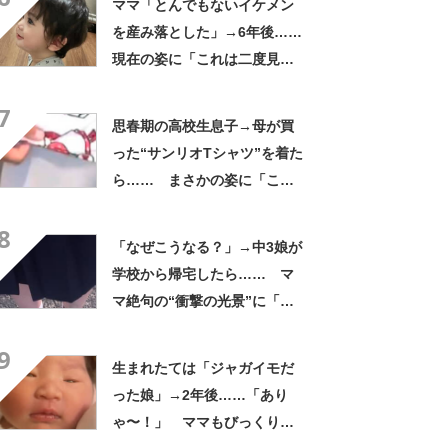
ママ「とんでもないイケメン
を産み落とした」→6年後……
現在の姿に「これは二度見す
る」「親バカではなくリアル
7
王子様」
思春期の高校生息子→母が買
った“サンリオTシャツ”を着た
ら…… まさかの姿に「こん
な息子うらやましい」「どう
8
したらこんな子に育つんです
「なぜこうなる？」→中3娘が
か?!」
学校から帰宅したら…… マ
マ絶句の“衝撃の光景”に「ヤ
ンチャ過ぎるて」「ワロタ
9
w」
生まれたては「ジャガイモだ
った娘」→2年後……「あり
ゃ〜！」 ママもびっくり