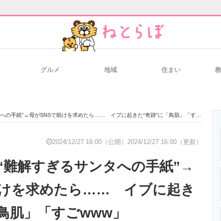
グルメ
地域
住まい
と未来を見通す
スマホと通信の最新トレンド
進化するPCとデ
の手紙”→母がSNSで助けを求めたら…… イブに起きた“奇跡”に「鳥肌」「すごwww」
のいまが分かる
企業ITのトレンドを詳説
経営リーダーの
2024/12/27 16:00（公開）
2024/12/27 16:00（更新）
“難解すぎるサンタへの手紙”→
T製品の総合サイト
IT製品の技術・比較・事例
製造業のIT導入
助けを求めたら…… イブに起き
「鳥肌」「すごwww」