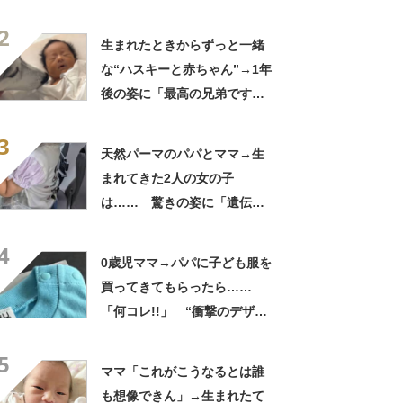
ンチャ過ぎるて」「ワロタ
2
w」
生まれたときからずっと一緒
な“ハスキーと赤ちゃん”→1年
後の姿に「最高の兄弟です
ね」「アカン泣いてまう」
3
天然パーマのパパとママ→生
まれてきた2人の女の子
は…… 驚きの姿に「遺伝っ
て不思議ですね」
4
0歳児ママ→パパに子ども服を
買ってきてもらったら……
「何コレ!!」 “衝撃のデザイ
ン”に「センスしかない夫」
5
ママ「これがこうなるとは誰
も想像できん」→生まれたて