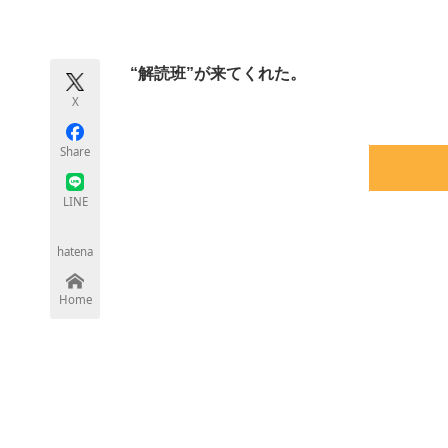
モノづくり技術者専門サイト
エレクトロ
“解読班”が来てくれた。
X
ちょっと気になるネットの話題
Share
LINE
hatena
Home