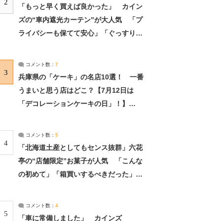
2
「もっと早く買えば良かった」 カイン
ズの“車内遮光カーテン”が大人気 「プ
ライバシーも保てて安心」「ぐっすり眠
れました」（2/2） | ライフ ねとらぼリ
サーチ：2ページ目
コメント数：
7
3
兵庫県の「ケーキ」の名店10選！ 一番
うまいと思う店はどこ？【7月12日は
「デコレーションケーキの日」！】
（2/4） | 兵庫県 ねとらぼリサーチ：2ペ
ージ目
コメント数：
5
4
「北海道土産としてもセンス抜群」六花
亭の“店舗限定”お菓子が人気 「こんな
の初めて」「箱買いするべきだった」
（1/2） | 北海道 ねとらぼリサーチ
コメント数：
4
5
「車に常備しました」 カインズ