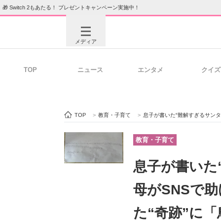
🎁 Switch 2もあたる！ プレゼントキャンペーン実施中！
メディア
TOP
ニュース
エンタメ
クイズ
注目記事を集めた総合ページ
ITの今
TOP
>
教育・子育て
>
息子が書いた“難解すぎるサンタへ
ビジネスと働き方のヒント
AI活用
教育・子育て
息子が書いた
ITエンジニア向け専門サイト
企業向けI
母がSNSで
た“奇跡”に