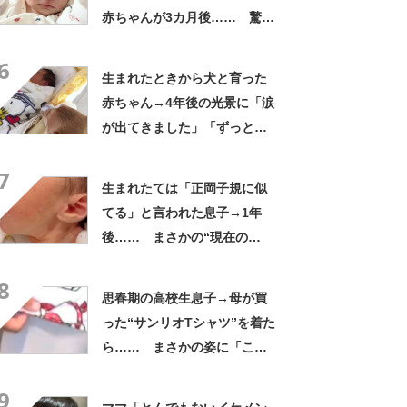
赤ちゃんが3カ月後…… 驚き
の成長姿に「信じられない」
6
「ただの天使か」
生まれたときから犬と育った
赤ちゃん→4年後の光景に「涙
が出てきました」「ずっと見
守ってるんだな」
7
生まれたては「正岡子規に似
てる」と言われた息子→1年
後…… まさかの“現在の
姿”に「人生何度目？」「イケ
8
メン確定」
思春期の高校生息子→母が買
った“サンリオTシャツ”を着た
ら…… まさかの姿に「こん
な息子うらやましい」「どう
9
したらこんな子に育つんです