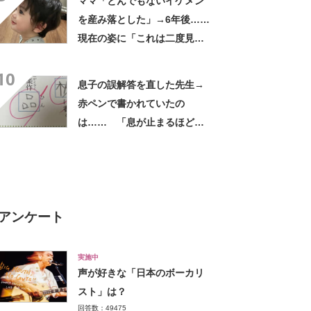
ママ「とんでもないイケメン
か?!」
を産み落とした」→6年後……
現在の姿に「これは二度見す
る」「親バカではなくリアル
10
王子様」
息子の誤解答を直した先生→
赤ペンで書かれていたの
は…… 「息が止まるほど笑
った」まさかの光景に「先生
もお疲れですな」
アンケート
実施中
声が好きな「日本のボーカリ
スト」は？
回答数：49475