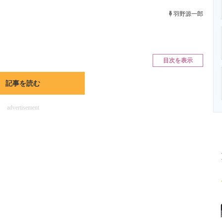
ニクス専門サイト
電子設計の基本と応用
エネルギーの専
羽野源一郎
目次を表示
記事を読む
advertisement