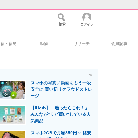
検索
ログイン
教育・育児
動物
リサーチ
会員記事
バイスの未来
好きが集まる 比べて選べる
- PR -
スマホの写真／動画をもう一段
コミュニティ
マーケ×ITの今がよく分かる
安全に 買い切りクラウドストレ
ージ
【iHerb】「迷ったらこれ！」
・活用を支援
みんなが"リピ買い"している人
気商品
スマホ2GBで月額850円～ 格安