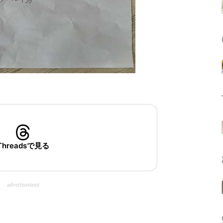
Threadsで見る
advertisement