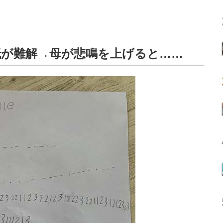
紙が難解→母が悲鳴を上げると……