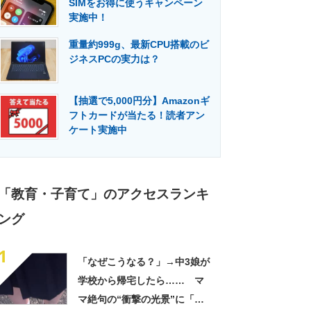
SIMをお得に使うキャンペーン
門メディア
建設×テクノロジーの最前線
実施中！
重量約999g、最新CPU搭載のビ
ジネスPCの実力は？
【抽選で5,000円分】Amazonギ
フトカードが当たる！読者アン
ケート実施中
「教育・子育て」のアクセスランキ
ング
1
「なぜこうなる？」→中3娘が
学校から帰宅したら…… マ
マ絶句の“衝撃の光景”に「ヤ