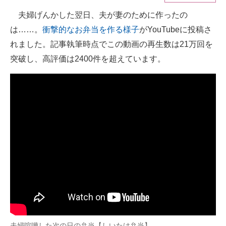
夫婦げんかした翌日、夫が妻のために作ったの
ITの今と未来を見通す
は……。
衝撃的なお弁当を作る様子
がYouTubeに投稿さ
スマホと通信の最新トレンド
れました。記事執筆時点でこの動画の再生数は21万回を
突破し、高評価は2400件を超えています。
進化するPCとデバイスの未来
好きが集まる 比べて選べる
ビジネスと働き方のヒント
AI活用のいまが分かる
企業ITのトレンドを詳説
経営リーダーのコミュニティ
マーケ×ITの今がよく分かる
ITエンジニア向け専門サイト
夫婦喧嘩した次の日の弁当【しいたけ弁当】