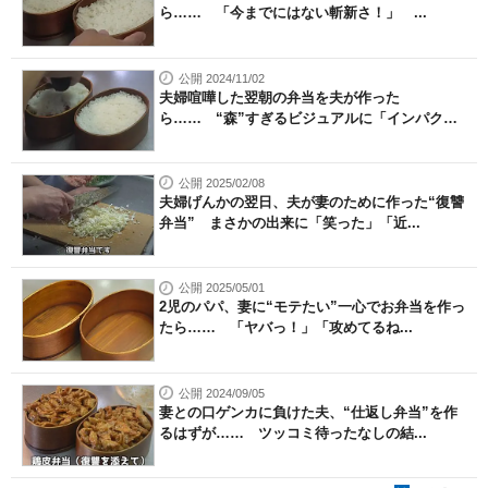
ら…… 「今までにはない斬新さ！」 ...
公開 2024/11/02
夫婦喧嘩した翌朝の弁当を夫が作った
ら…… “森”すぎるビジュアルに「インパクト
す...
公開 2025/02/08
夫婦げんかの翌日、夫が妻のために作った“復讐
弁当” まさかの出来に「笑った」「近...
公開 2025/05/01
2児のパパ、妻に“モテたい”一心でお弁当を作っ
たら…… 「ヤバっ！」「攻めてるね...
公開 2024/09/05
妻との口ゲンカに負けた夫、“仕返し弁当”を作
るはずが…… ツッコミ待ったなしの結...