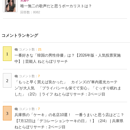
実施中
唯一無二の歌声だと思うボーカリストは？
回答数：8082
コメントランキング
コメント数：
21
1
一番好きな「韓国の男性俳優」は？【2026年版・人気投票実施
中】 | 芸能人 ねとらぼリサーチ
コメント数：
7
2
「もっと早く買えば良かった」 カインズの“車内遮光カーテ
ン”が大人気 「プライバシーも保てて安心」「ぐっすり眠れま
した」（2/2） | ライフ ねとらぼリサーチ：2ページ目
コメント数：
7
3
兵庫県の「ケーキ」の名店10選！ 一番うまいと思う店はどこ？
【7月12日は「デコレーションケーキの日」！】（2/4） | 兵庫県
ねとらぼリサーチ：2ページ目