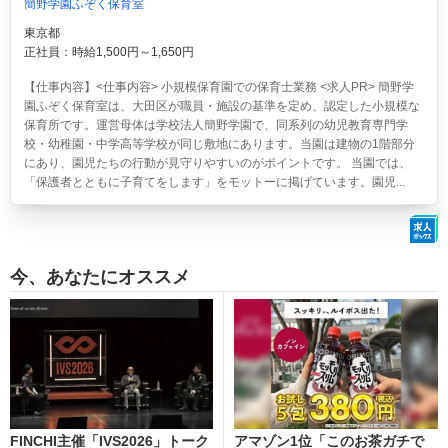
簡野学園ふぞく保育室
東京都
正社員：時給1,500円～1,650円
【仕事内容】<仕事内容> 小規模保育園での保育士業務 <求人PR> 簡野学
園ふぞく保育室は、大田区が職員・施設の基準を定め、認定した小規模な
保育所です。運営母体は学校法人簡野学園で、同系列の幼児教育専門学
校・幼稚園・中学高等学校が同じ敷地にあります。当園は建物の1階部分
にあり、園児たちの行動が見守りやすいのがポイントです。 当園では、
「保護者とともに子育てをします」をモットーに掲げています。園児...
今、あなたにオススメ
FINCHI主催「IVS2026」トーク
アマゾン1位「このお茶ガチで