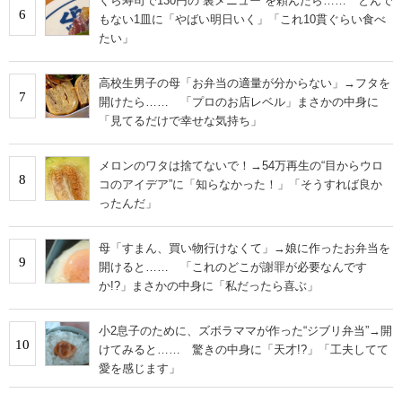
くら寿司で130円の“裏メニュー”を頼んだら…… とんで
6
もない1皿に「やばい明日いく」「これ10貫ぐらい食べ
たい」
高校生男子の母「お弁当の適量が分からない」→フタを
7
開けたら…… 「プロのお店レベル」まさかの中身に
「見てるだけで幸せな気持ち」
メロンのワタは捨てないで！→54万再生の“目からウロ
8
コのアイデア”に「知らなかった！」「そうすれば良か
ったんだ」
母「すまん、買い物行けなくて」→娘に作ったお弁当を
9
開けると…… 「これのどこが謝罪が必要なんです
か!?」まさかの中身に「私だったら喜ぶ」
小2息子のために、ズボラママが作った“ジブリ弁当”→開
10
けてみると…… 驚きの中身に「天才!?」「工夫してて
愛を感じます」