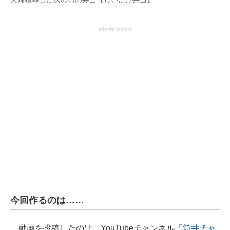
企業向けIT製品の総合サイト
advertisement
IT製品の技術・比較・事例
製造業のIT導入・活用を支援
モノづくり技術者専門サイト
エレクトロニクス専門サイト
電子設計の基本と応用
エネルギーの専門メディア
建設×テクノロジーの最前線
ちょっと気になるネットの話題
今回作るのは……
動画を投稿したのは、YouTubeチャンネル「
筒井チャ