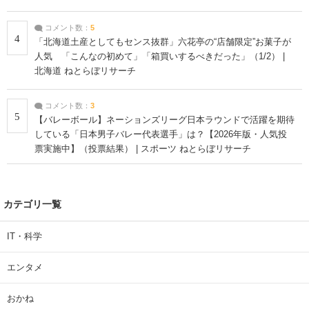
コメント数：
5
4
「北海道土産としてもセンス抜群」六花亭の“店舗限定”お菓子が
人気 「こんなの初めて」「箱買いするべきだった」（1/2） |
北海道 ねとらぼリサーチ
コメント数：
3
5
【バレーボール】ネーションズリーグ日本ラウンドで活躍を期待
している「日本男子バレー代表選手」は？【2026年版・人気投
票実施中】（投票結果） | スポーツ ねとらぼリサーチ
カテゴリ一覧
IT・科学
エンタメ
おかね