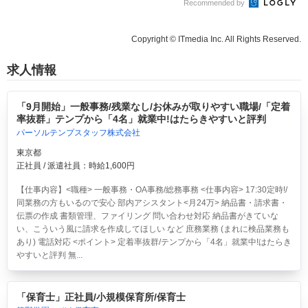
Recommended by
Copyright © ITmedia Inc. All Rights Reserved.
求人情報
「9月開始」一般事務/残業なし/お休みが取りやすい職場/「定着
率抜群」テンプから「4名」就業中!はたらきやすいと評判
パーソルテンプスタッフ株式会社
東京都
正社員 / 派遣社員：時給1,600円
【仕事内容】<職種> 一般事務・OA事務/総務事務 <仕事内容> 17:30定時!/
同業務の方もいるので安心 部内アシスタント<月24万> 納品書・請求書・
伝票の作成 書類管理、ファイリング 問い合わせ対応 納品書がきていな
い、こういう風に請求を作成してほしい など 庶務業務 (まれに検品業務も
あり) 電話対応 <ポイント> 定着率抜群/テンプから「4名」就業中!はたらき
やすいと評判 無...
「保育士」正社員/小規模保育所/保育士