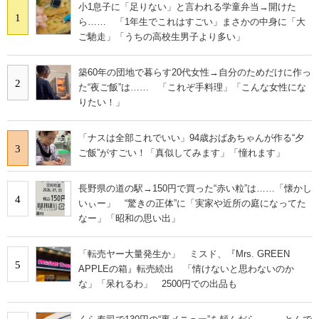
小1息子に「足りない」と言われる学童弁当→開けた
1
ら…… 「1年生でこれはすごい」まさかの中身に「大
ご馳走」「うちの高校生男子より多い」
築60年の団地で暮らす20代女性→自分のためだけに作っ
2
た“夜ご飯”は…… 「これぞ手料理」「こんな女性にな
りたい！」
「ナスは全部これでいい」94歳おばあちゃんが作る“夕
3
ご飯”がすごい！「真似してみます」「憧れます」
長野県の道の駅→150円で買った“赤い粒”は……「懐かし
4
いぃー」 “驚きの正体”に「実家や近所の庭になってた
なー」「昭和の思い出」
「転売ヤー大量発生か」 ミスド、『Mrs. GREEN
5
APPLEの箱』転売続出 「情けないと思わないのか
な」「呆れるわ」 2500円での出品も