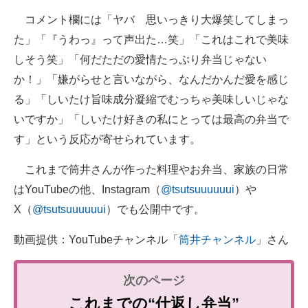
コメント欄には「ヤバ 思いっきり大爆笑してしまっ
た」「『うわっ』って声出た…笑」「これはこれで美味
しそう笑」「何だただの愛情たっぷり弁当じゃない
か！」「嫌がらせと言いながら、なんだかんだ愛を感じ
る」「しいたけ旨味成分凝縮でむっちゃ美味しいじゃな
いですか」「しいたけ好きの私にとっては最高の弁当で
す」という反応が寄せられています。
これまで筒井さんが作った料理やお弁当、家族の日常
はYouTubeの他、Instagram（
@tsutsuuuuuui
）や
X（
@tsutsuuuuuui
）でも公開中です。
動画提供：YouTubeチャンネル「
筒井チャンネル
」さん
これまでの“仕返し弁当”