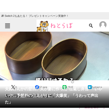
🎁 Switch 2もあたる！ プレゼントキャンペーン実施中！
ねとらぼメニュー
TOP
ニュース
エンタメ
クイズ
グルメ
地域
住まい
教育・育児
動物
リサーチ
グルメ
2024/12/28 08:00（公開）
X
Share
LINE
hatena
会員記事
夫婦げんかの翌日、夫が妻に作った“仕返し弁当” いや
いや→予想外の仕上がりに「大爆笑」「うわって声出
栄養バランスも意識しています。
メディア
た」
目次を表示
注目記事を集めた総合ページ