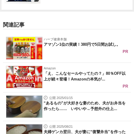
関連記事
ハーブ健康本舗
アマゾン1位の実績！380円で5日間お試し。
PR
Amazon
「え、こんなセールやってたの？」80％OFF以
上が続々登場！Amazonの本気が...
PR
公開 2025/01/15
“あるもの”が大好きな妻のため、夫がお弁当を
作ったら…… いやいや→予想外の仕上...
公開 2025/08/21
夫婦ゲンカ翌日、夫が妻に“復讐弁当”を作った