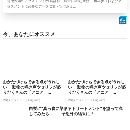
電池設備のアセスメント(性能評価・適合性確認)業務 ・市場参加およびア
セスメントに必要なデータ収集・管理およ...
今、あなたにオススメ
おかたづけもできる点がうれし
おかたづけもできる点がうれし
い！ 動物の鳴き声やセリフが盛
い！ 動物の鳴き声やセリフが盛
りだくさんの「アニア ...
りだくさんの「アニア ...
PR(タカラトミー｜Hugkum)
PR(タカラトミー｜Hugkum)
白髪に“真っ青に染まるトリートメント”を塗って流
してみたら…… 予想外の結果に「...