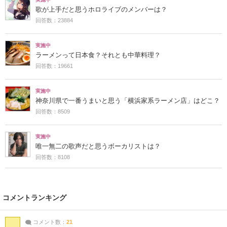
歌が上手だと思うホロライブのメンバーは？
回答数：23884
実施中
ラーメンって日本食？それとも中華料理？
回答数：19661
実施中
神奈川県で一番うまいと思う「横浜家系ラーメン店」はどこ？
回答数：8509
実施中
唯一無二の歌声だと思うボーカリストは？
回答数：8108
コメントランキング
コメント数：
21