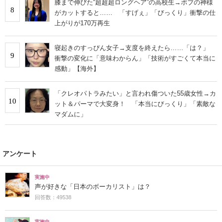
膝まで伸びた“超超超ロングヘア”の高校生→ボブの神様
8
がカットすると…… 「すげぇ」「びっくり」衝撃の仕
上がりが170万再生
寝起きのすっぴん女子→支度を終えたら……「は？」
9
衝撃の変化に「意味わからん」「技術がすごくて本当に
感動」【海外】
「クレオパトラみたい」と言われ傷ついた55歳女性→カ
10
ット＆パーマで大変身！ 「本当にびっくり」「素敵な
マダムに」
アンケート
実施中
声が好きな「日本のボーカリスト」は？
回答数：49538
実施中