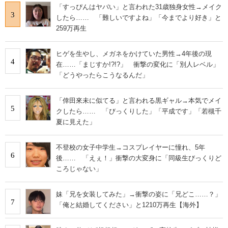
「すっぴんはヤバい」と言われた31歳独身女性→メイク
3
したら…… 「難しいですよね」「今までより好き」と
259万再生
ヒゲを生やし、メガネをかけていた男性→4年後の現
4
在……「まじすか!?!?」 衝撃の変化に「別人レベル」
「どうやったらこうなるんだ」
「倖田來未に似てる」と言われる黒ギャル→本気でメイ
5
クしたら…… 「びっくりした」「平成です」「若槻千
夏に見えた」
不登校の女子中学生→コスプレイヤーに憧れ、5年
6
後…… 「えぇ！」衝撃の大変身に「同級生びっくりど
ころじゃない」
妹「兄を女装してみた」→衝撃の姿に「兄どこ……？」
7
「俺と結婚してください」と1210万再生【海外】