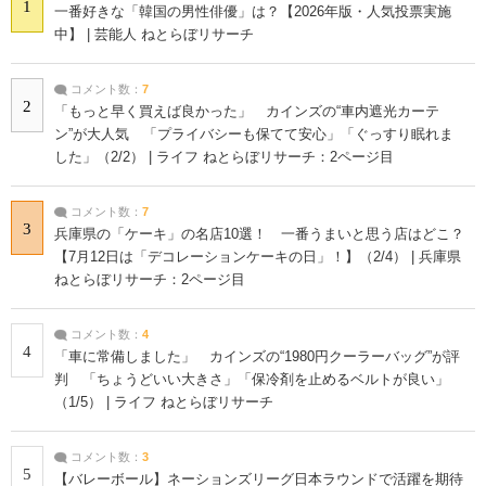
1
一番好きな「韓国の男性俳優」は？【2026年版・人気投票実施
中】 | 芸能人 ねとらぼリサーチ
コメント数：
7
2
「もっと早く買えば良かった」 カインズの“車内遮光カーテ
ン”が大人気 「プライバシーも保てて安心」「ぐっすり眠れま
した」（2/2） | ライフ ねとらぼリサーチ：2ページ目
コメント数：
7
3
兵庫県の「ケーキ」の名店10選！ 一番うまいと思う店はどこ？
【7月12日は「デコレーションケーキの日」！】（2/4） | 兵庫県
ねとらぼリサーチ：2ページ目
コメント数：
4
4
「車に常備しました」 カインズの“1980円クーラーバッグ”が評
判 「ちょうどいい大きさ」「保冷剤を止めるベルトが良い」
（1/5） | ライフ ねとらぼリサーチ
コメント数：
3
5
【バレーボール】ネーションズリーグ日本ラウンドで活躍を期待