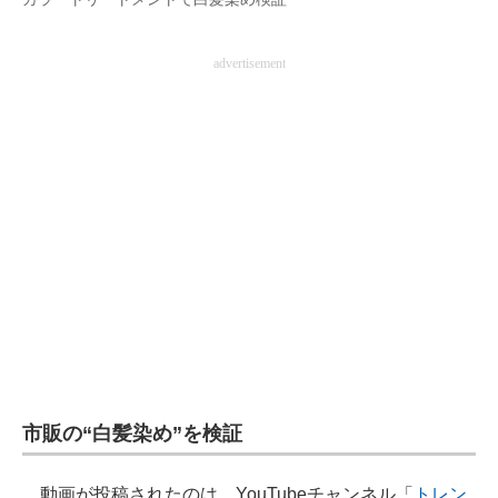
企業向けIT製品の総合サイト
advertisement
IT製品の技術・比較・事例
製造業のIT導入・活用を支援
モノづくり技術者専門サイト
エレクトロニクス専門サイト
電子設計の基本と応用
エネルギーの専門メディア
建設×テクノロジーの最前線
ちょっと気になるネットの話題
市販の“白髪染め”を検証
動画が投稿されたのは、YouTubeチャンネル「
トレン