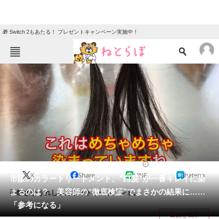
🎁 Switch 2もあたる！ プレゼントキャンペーン実施中！
ねとらぼメニュー
TOP
ニュース
エンタメ
クイズ
グルメ
地域
住まい
教育・育児
動物
リサーチ
美容
2025/01/02 20:00（公開）
X
Share
LINE
hatena
会員記事
市販のカラートリートメント、“白髪”が一番キレイに染
まるのは？ 美容師の“徹底検証”でまさかの結果に……
手軽さがうれしいカラートリートメント。
メディア
「参考になる」
目次を表示
注目記事を集めた総合ページ