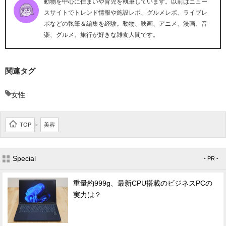
動物を中心に住まいや育児を執筆しています。以前はニュー
スサイトでトレンド情報や施設レポ、グルメレポ、ライブレ
ポなどの執筆＆編集を経験。動物、映画、アニメ、漫画、音
楽、グルメ、旅行が好きな雑食人間です。
関連タグ
女性
TOP
美容
>
Special
- PR -
重量約999g、最新CPU搭載のビジネスPCの
実力は？