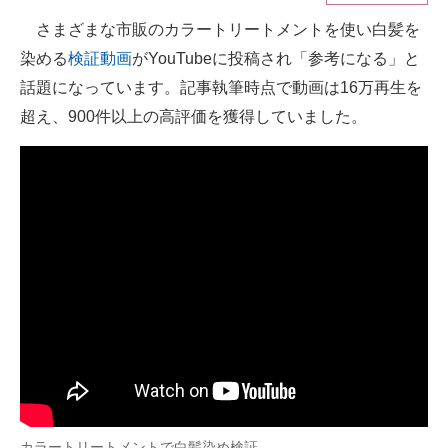
さまざまな市販のカラートリートメントを使い白髪を
ITの今と未来を見通す
染める
検証動画
がYouTubeに投稿され「参考になる」と
スマホと通信の最新トレンド
話題になっています。記事執筆時点で動画は16万再生を
超え、900件以上の高評価を獲得していました。
進化するPCとデバイスの未来
好きが集まる 比べて選べる
ビジネスと働き方のヒント
AI活用のいまが分かる
企業ITのトレンドを詳説
経営リーダーのコミュニティ
マーケ×ITの今がよく分かる
ITエンジニア向け専門サイト
カラートリートメントで白髪染め検証