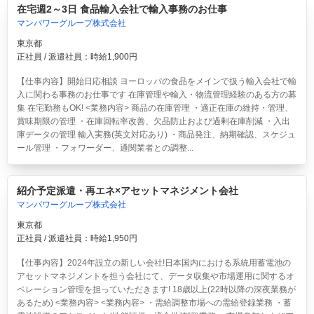
在宅週2～3日 食品輸入会社で輸入事務のお仕事
マンパワーグループ株式会社
東京都
正社員 / 派遣社員：時給1,900円
【仕事内容】開始日応相談 ヨーロッパの食品をメインで扱う輸入会社で輸
入に関わる事務のお仕事です 在庫管理や輸入・物流管理経験のある方の募
集 在宅勤務もOK! <業務内容> 商品の在庫管理 ・適正在庫の維持・管理、
賞味期限の管理 ・在庫回転率改善、欠品防止および過剰在庫削減 ・入出
庫データの管理 輸入実務(英文対応あり) ・商品発注、納期確認、スケジュ
ール管理 ・フォワーダー、通関業者との調整...
紹介予定派遣・再エネ×アセットマネジメント会社
マンパワーグループ株式会社
東京都
正社員 / 派遣社員：時給1,950円
【仕事内容】2024年設立の新しい会社!日本国内における系統用蓄電池の
アセットマネジメントを担う会社にて、データ収集や市場運用に関するオ
ペレーション管理を担っていただきます! 18歳以上(22時以降の深夜業務が
あるため) <業務内容> <業務内容> ・需給調整市場への需給登録業務 ・蓄