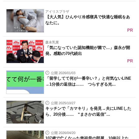
アイリスプラザ
【大人気】ひんやり冷感寝具で快適な睡眠をあ
なたに。
PR
森永乳業
「気になっていた認知機能が菌で…」森永が開
発。感動の70代続出
PR
公開 2026/01/03
「留学してて何が一番辛い？」と何気ないLINE
→1分後の返信は…… つらすぎる光...
公開 2025/10/27
キッチンで「カマキリ」を発見→夫にLINEした
ら、20分後…… “まさかの返信”...
公開 2026/04/20
107歳で亡くなった曾祖母の部屋→10年以上た