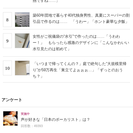
熱ですね……」
築60年団地で暮らす40代独身男性、真夏にスーパーの割
8
引品で作るのは…… 「うわー」「ホント豪華な夕飯」
女性がご祝儀袋の“水引”で作ったのは……「うわわ
9
ー！」 もらったら感激のデザインに「こんなかわいい
水引見たのは初めて」
「いつまで帰ってくんの？」庭で絶句した“大規模里帰
10
り”が59万再生「巣立てよぉぉぉ…」「ずっとのおう
ち？」
アンケート
実施中
声が好きな「日本のボーカリスト」は？
回答数：49393