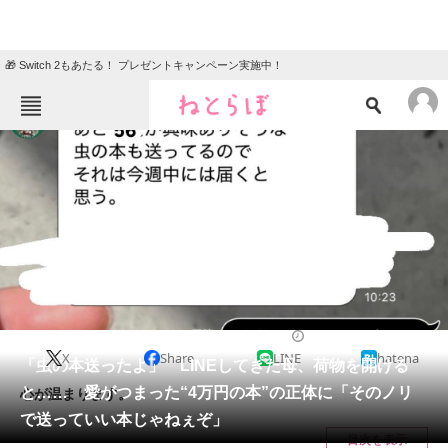
🎁 Switch 2もあたる！ プレゼントキャンペーン実施中！
ねとらぼメニュー
TOP
ニュース
エンタメ
クイズ
グルメ
地域
住まい
教育・育児
動物
リサーチ
ライフスタイル
2025/01/09 06:30（公開）
X
Share
LINE
hatena
会員記事
「虫の本送ったよ」 LINEしてきた母、荷物を開ける
と…… 愛がつまった“4万円の本”の正体に「そのノリ
心が温まります。
メディア
で送っていい本じゃねぇぞ」
目次を表示
注目記事を集めた総合ページ