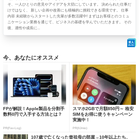
そ、一人ひとりの意見やアイデアを大切にしています。 決められた仕事だ
けではなく、 新しい企画や改善にも積極的に挑戦できる環境です。 仕事
内容 未経験からスタートした先輩が多数活躍中! まずはお客様とのコミュ
ニケーション業務を通じて、ビジネスの基礎を学んでいただきます。 その
後、適性や成長に...
今、あなたにオススメ
FPが解説！Apple製品を分割手
スマホ2GBで月額850円～ 格安
数料0円で入手する方法とは？
SIMをお得に使うキャンペーン
実施中！
PR(Fav-Log)
PR(IIJmio)
107歳で亡くなった曾祖母の部屋→10年以上たち、