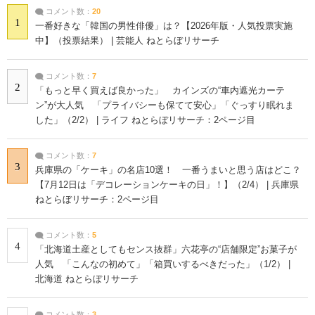
コメント数：
20
1
一番好きな「韓国の男性俳優」は？【2026年版・人気投票実施
中】（投票結果） | 芸能人 ねとらぼリサーチ
コメント数：
7
2
「もっと早く買えば良かった」 カインズの“車内遮光カーテ
ン”が大人気 「プライバシーも保てて安心」「ぐっすり眠れま
した」（2/2） | ライフ ねとらぼリサーチ：2ページ目
コメント数：
7
3
兵庫県の「ケーキ」の名店10選！ 一番うまいと思う店はどこ？
【7月12日は「デコレーションケーキの日」！】（2/4） | 兵庫県
ねとらぼリサーチ：2ページ目
コメント数：
5
4
「北海道土産としてもセンス抜群」六花亭の“店舗限定”お菓子が
人気 「こんなの初めて」「箱買いするべきだった」（1/2） |
北海道 ねとらぼリサーチ
コメント数：
3