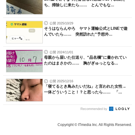
ち、掃除しに来たら…… とんでもな...
公開 2025/10/29
そうはならんやろ ヤマト運輸公式とLINEで遊
んでいたら…… 突然訪れた“予想外...
公開 2024/11/01
母親から届いた仕送り、“品名欄”に書かれてい
たのはまさかの…… 胸がぎゅっとなる...
公開 2025/12/16
「寝てるとき鳥みたいだね」と言われた女性→
一体どういうこと！？と思ったら…… 「...
Recommended by
Copyright © ITmedia Inc. All Rights Reserved.