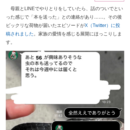
母親とLINEでやりとりをしていたら、話のついでとい
ITの今と未来を見通す
った感じで「本を送った」との連絡があり……。その後
スマホと通信の最新トレンド
ビックリな荷物が届いたエピソードが
X（Twitter）に投
稿されました
。家族の愛情を感じる展開にほっこりしま
進化するPCとデバイスの未来
す。
好きが集まる 比べて選べる
ビジネスと働き方のヒント
AI活用のいまが分かる
企業ITのトレンドを詳説
経営リーダーのコミュニティ
マーケ×ITの今がよく分かる
ITエンジニア向け専門サイト