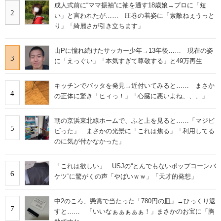
成人式前に“ママ振袖”に袖を通す18歳娘→プロに「短
2
い」と言われたが…… 圧巻の着姿に「素敵ねぇうっと
り」「綺麗さが引き立ちます」
山Pに憧れ続けたサッカー少年→13年後…… 現在の姿
3
に「えっぐい」「本気すぎて尊敬する」と49万再生
キッチンでバッタを発見→近付いてみると…… まさか
4
の正体に驚き「ヒィっ！」「心臓に悪いよね、、、」
朝の京浜東北線ホームで、ふと上を見ると……「マジビ
5
ビった」 まさかの光景に「これは焦る」「利用してる
のに気が付かなかった」
「これは欲しい」 USJの“とんでもないポップコーンバ
6
ケツ”に驚がくの声「やばいｗｗ」「天才的発想」
中2のころ、懸賞で当たった「780円の皿」→ひっくり返
7
すと…… 「いいなぁぁぁぁぁ！」まさかのお宝に「胸