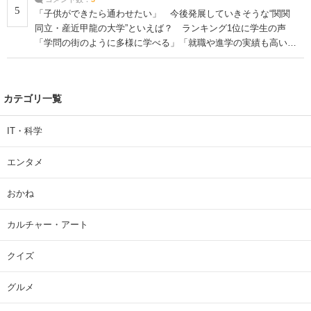
5
「子供ができたら通わせたい」 今後発展していきそうな“関関
同立・産近甲龍の大学”といえば？ ランキング1位に学生の声
「学問の街のように多様に学べる」「就職や進学の実績も高い」
| 大学 ねとらぼリサーチ
カテゴリ一覧
IT・科学
エンタメ
おかね
カルチャー・アート
クイズ
グルメ