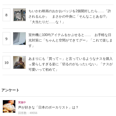
ちいかわ映画のおかおバッジを2個開封したら……「許
8
されるんか」 まさかの中身に「そんなことある!?」
「大当たりだ……な！」
室外機に100均アイテムをかぶせると…… お手軽な日
9
光対策に「ちゃんと空間ができてグー」「これで楽しま
す」
あまりにも「買って～」と言っているようなナスを購入
10
→愛らしすぎる姿に「切るのがもったいない」「ナスが
可愛いって初めて」
アンケート
実施中
声が好きな「日本のボーカリスト」は？
回答数：49556