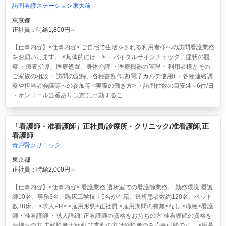
訪問看護ステーション東大前
東京都
正社員：時給1,800円～
【仕事内容】<仕事内容> ご自宅で生活をされる利用者様への訪問看護業務
をお願いします。 <具体的には…> ・バイタルサインチェック、症状の観
察 ・療養指導、医療処置、身体介護 ・医療機器の管理 ・利用者様とその
ご家族の相談 ・訪問の記録、各種書類作成(電子カルテ使用) ・各種連絡調
整や担当者会議等への参加等 <実際の働き方> ・訪問件数の目安:4～6件/日
・オンコール当番あり 実際に出動するこ...
「看護師・准看護師」正社員/診療所・クリニック/准看護師,正
看護師
青戸腎クリニック
東京都
正社員：時給2,000円～
【仕事内容】<仕事内容> 看護業務 透析室での看護師業務。 勤務環境 看護
師10名、事務3名、臨床工学技士5名が在籍。透析患者数約120名、ベッド
数38床。 <求人PR> <雇用形態>正社員 <雇用期間の有無>なし <職種>看護
師・准看護師 ・求人詳細: 正看護師の資格をお持ちの方 准看護師の資格を
お持ちの方 未経験者大歓迎 非常勤の方は経験者のみ応募可能です。 <応募