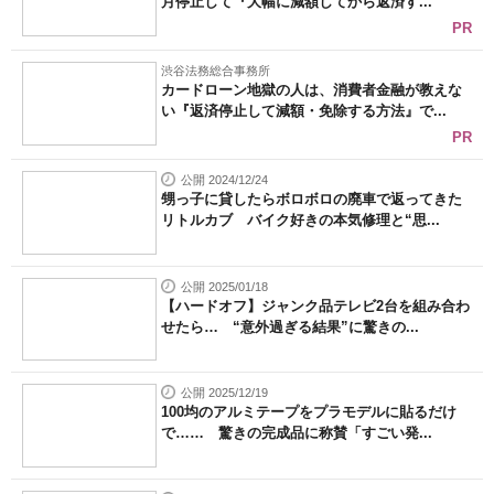
月停止して『大幅に減額してから返済す...
PR
渋谷法務総合事務所
カードローン地獄の人は、消費者金融が教えな
い『返済停止して減額・免除する方法』で...
PR
公開 2024/12/24
甥っ子に貸したらボロボロの廃車で返ってきた
リトルカブ バイク好きの本気修理と“思...
公開 2025/01/18
【ハードオフ】ジャンク品テレビ2台を組み合わ
せたら… “意外過ぎる結果”に驚きの...
公開 2025/12/19
100均のアルミテープをプラモデルに貼るだけ
で…… 驚きの完成品に称賛「すごい発...