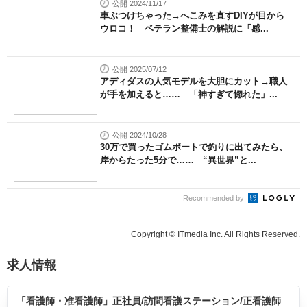
公開 2024/11/17
車ぶつけちゃった→へこみを直すDIYが目から
ウロコ！ ベテラン整備士の解説に「感...
公開 2025/07/12
アディダスの人気モデルを大胆にカット→職人
が手を加えると…… 「神すぎて惚れた」...
公開 2024/10/28
30万で買ったゴムボートで釣りに出てみたら、
岸からたった5分で…… “異世界”と...
Recommended by
Copyright © ITmedia Inc. All Rights Reserved.
求人情報
「看護師・准看護師」正社員/訪問看護ステーション/正看護師