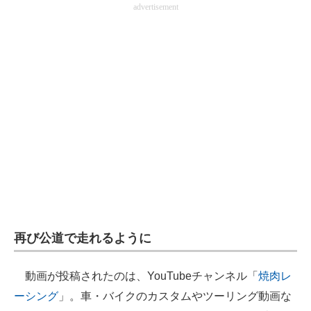
advertisement
企業向けIT製品の総合サイト
IT製品の技術・比較・事例
製造業のIT導入・活用を支援
モノづくり技術者専門サイト
エレクトロニクス専門サイト
電子設計の基本と応用
エネルギーの専門メディア
建設×テクノロジーの最前線
再び公道で走れるように
ちょっと気になるネットの話題
動画が投稿されたのは、YouTubeチャンネル「
焼肉レ
ーシング
」。車・バイクのカスタムやツーリング動画な