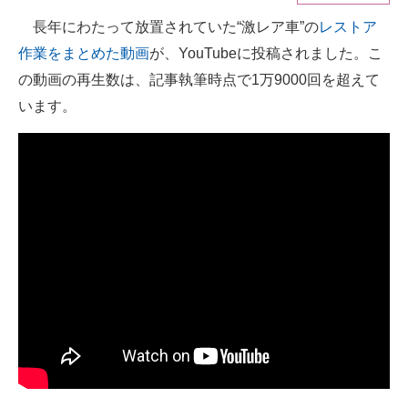
長年にわたって放置されていた“激レア車”の
レストア
ITの今と未来を見通す
作業をまとめた動画
が、YouTubeに投稿されました。こ
スマホと通信の最新トレンド
の動画の再生数は、記事執筆時点で1万9000回を超えて
います。
進化するPCとデバイスの未来
好きが集まる 比べて選べる
ビジネスと働き方のヒント
AI活用のいまが分かる
企業ITのトレンドを詳説
経営リーダーのコミュニティ
マーケ×ITの今がよく分かる
ITエンジニア向け専門サイト