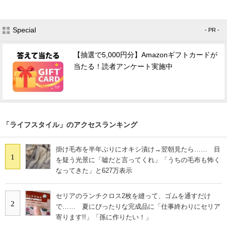
Special
- PR -
【抽選で5,000円分】Amazonギフトカードが
当たる！読者アンケート実施中
「ライフスタイル」のアクセスランキング
掛け毛布を半年ぶりにオキシ漬け→翌朝見たら…… 目
1
を疑う光景に「嘘だと言ってくれ」「うちの毛布も怖く
なってきた」と627万表示
セリアのランチクロス2枚を縫って、ゴムを通すだけ
2
で…… 夏にぴったりな完成品に「仕事終わりにセリア
寄ります!!」「孫に作りたい！」