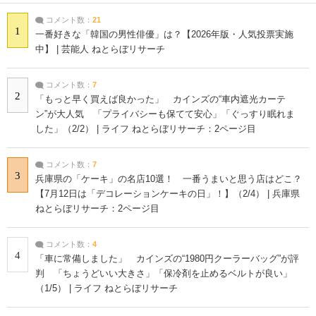
コメント数：
21
1
一番好きな「韓国の男性俳優」は？【2026年版・人気投票実施
中】 | 芸能人 ねとらぼリサーチ
コメント数：
7
2
「もっと早く買えば良かった」 カインズの“車内遮光カーテ
ン”が大人気 「プライバシーも保てて安心」「ぐっすり眠れま
した」（2/2） | ライフ ねとらぼリサーチ：2ページ目
コメント数：
7
3
兵庫県の「ケーキ」の名店10選！ 一番うまいと思う店はどこ？
【7月12日は「デコレーションケーキの日」！】（2/4） | 兵庫県
ねとらぼリサーチ：2ページ目
コメント数：
4
4
「車に常備しました」 カインズの“1980円クーラーバッグ”が評
判 「ちょうどいい大きさ」「保冷剤を止めるベルトが良い」
（1/5） | ライフ ねとらぼリサーチ