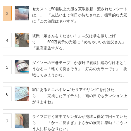
セカストに50着以上の服を買取依頼→渡されたレシート
3
は…… 「支払いまで何日か待たされた」衝撃的な光景
に「この値段はヤバすぎ」
彼氏「娘さんをください！」→父は拳を振り上げ
4
て…… 509万表示の光景に「めちゃいいお義父さん」
「最高家族すぎる」
ダイソーの平巻テープ、かぎ針で底板に編み付けるとこ
5
うなる→「軽くて良さそう」「好みのカラーです」「挑
戦してみようかな」
家にあるミニハギレ→“セリアのリング”を付けた
6
ら…… 完成したアイテムに「雨の日でもテンション上
がりますね」
ライブに行く道中でサンダルが崩壊→裸足で困っていた
7
ら…… 「かっこ良すぎ」まさかの展開に感動「こうい
う人に私もなりたい」