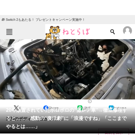
🎁 Switch 2もあたる！ プレゼントキャンペーン実施中！
ねとらぼメニュー
TOP
ニュース
エンタメ
クイズ
グルメ
地域
住まい
教育・育児
動物
リサーチ
ライフスタイル
2025/01/10 20:30（公開）
X
Share
LINE
hatena
会員記事
20年放置されていたボロボロの“激レア車”→徹底修理す
ると…… 感動の“復活劇”に「浪漫ですね」「ここまで
最高のボディーを生かしたい。
メディア
やるとは……」
目次を表示
注目記事を集めた総合ページ