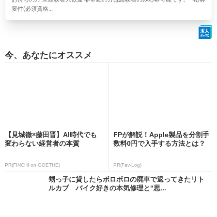
要件(必須資格...
今、あなたにオススメ
【見城徹×藤田晋】AI時代でも
FPが解説！Apple製品を分割手
変わらない経営者の本質
数料0円で入手する方法とは？
PR(FINCHI on GOETHE)
PR(Fav-Log)
甥っ子に貸したらボロボロの廃車で返ってきたリト
ルカブ バイク好きの本気修理と“思...