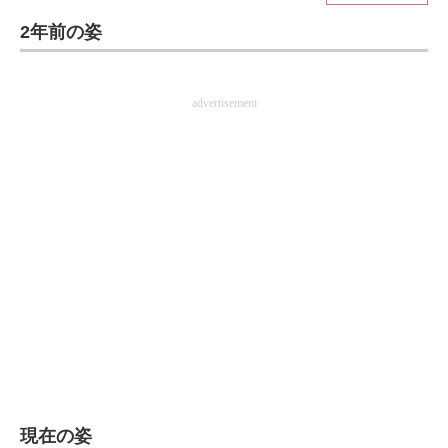
2年前の姿
ITの今と未来を見通す
スマホと通信の最新トレンド
advertisement
進化するPCとデバイスの未来
好きが集まる 比べて選べる
ビジネスと働き方のヒント
AI活用のいまが分かる
企業ITのトレンドを詳説
経営リーダーのコミュニティ
マーケ×ITの今がよく分かる
ITエンジニア向け専門サイト
現在の姿