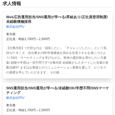
求人情報
Web広告運用担当/SNS運用が学べる/昇給あり/正社員登用制度/
未経験積極採用
株式会社FFU
東京都
正社員：時給1,700円～2,300円
【仕事内容】<大切なのは「成長したい」「チャレンジしたい」という気
持ち!> 今こそ、自分磨きの時!市場価値を高める生涯スキルを身につけよ
う! SNS・マーケティングを学びながら、将来の選択肢を増やしたい方募
集! 経験や学歴は一切不問です! 仕事内容 未経験からスタートした先輩が多
数活躍中! まずはお客様とのコミュニケーション業務を通じて、ビジネス
の基礎を学んでいただきます。 その後、...
SNS運用担当/SNS運用が学べる/未経験OK/学歴不問/SNSマーケ
ティング
株式会社FFU
東京都
正社員：時給1,700円～2,300円