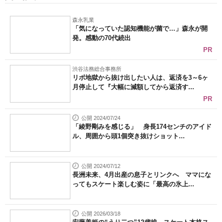
森永乳業
「気になっていた認知機能が菌で…」森永が開
発。感動の70代続出
PR
渋谷法務総合事務所
リボ地獄から抜け出したい人は、返済を3～6ヶ
月停止して『大幅に減額してから返済す...
PR
公開 2024/07/24
「綾野剛みを感じる」 身長174センチのアイド
ル、周囲から頭1個突き抜けショット...
公開 2024/07/12
長洲未来、4月出産の息子とリンクへ ママにな
ってもスケート楽しむ姿に「最高の氷上...
公開 2026/03/18