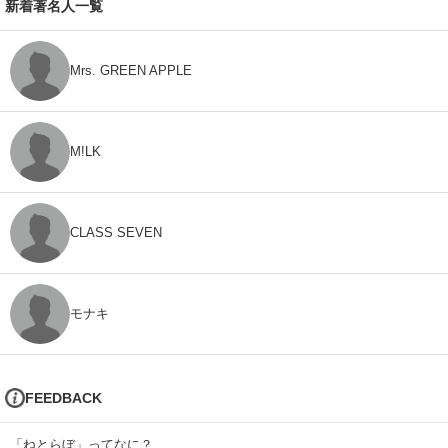
新着著名人一覧
Mrs. GREEN APPLE
M!LK
CLASS SEVEN
モナキ
FEEDBACK
「ねとらぼ」ってなに？