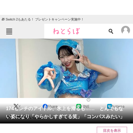
🎁 Switch 2もあたる！ プレゼントキャンペーン実施中！
ねとらぼメニュー
TOP
ニュース
エンタメ
クイズ
グルメ
地域
住まい
教育・育児
動物
リサーチ
エンタメ
2025/01/10 17:00（公開）
X
Share
LINE
hatena
会員記事
174センチのアイドル、氷上を滑るも…… とんでもな
い姿になり「やらかしすぎてる笑」「コンパスみたい」
2年の成長はいかに。
メディア
目次を表示
注目記事を集めた総合ページ