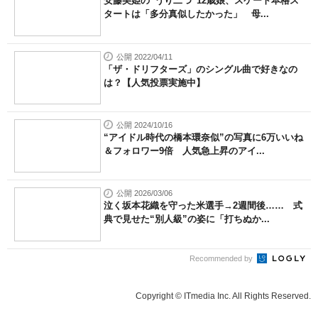
安藤美姫の“うり二つ”12歳娘、スケート本格ス
タートは「多分真似したかった」 母...
公開 2022/04/11
「ザ・ドリフターズ」のシングル曲で好きなの
は？【人気投票実施中】
公開 2024/10/16
“アイドル時代の橋本環奈似”の写真に6万いいね
＆フォロワー9倍 人気急上昇のアイ...
公開 2026/03/06
泣く坂本花織を守った米選手→2週間後…… 式
典で見せた“別人級”の姿に「打ちぬか...
Recommended by
Copyright © ITmedia Inc. All Rights Reserved.