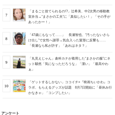
「まるごと捨てられるの!?」辻希美、中2次男の移動教
7
室弁当→“まさかの工夫”に「真似したい！」「その手が
あったかー！」
「47歳にもなって……」 長瀬智也、“汚ったないさら
8
け出し”で女性へ謝罪→気合入った髪形に反響も……
「長瀬なら私が許す」「あれはネタ？」
「丸見えじゃん」倉科カナが着用した“まさかの服”にネ
9
ット騒然「気になっただろうな」「潔い」「最高やわ
ぁ」
「ゲットするしかない」ココイチ×『映画ちいかわ』コ
10
ラボ、もらえるグッズが話題 8月7日開始に「昼休み行
かなきゃ」「コンプしたい」
アンケート