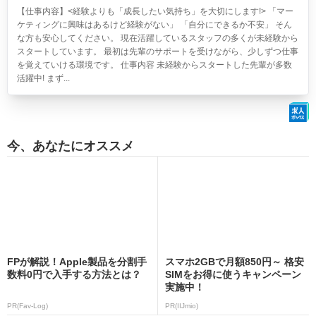
【仕事内容】<経験よりも「成長したい気持ち」を大切にします!> 「マー
ケティングに興味はあるけど経験がない」 「自分にできるか不安」 そん
な方も安心してください。 現在活躍しているスタッフの多くが未経験から
スタートしています。 最初は先輩のサポートを受けながら、少しずつ仕事
を覚えていける環境です。 仕事内容 未経験からスタートした先輩が多数
活躍中! まず...
今、あなたにオススメ
FPが解説！Apple製品を分割手
スマホ2GBで月額850円～ 格安
数料0円で入手する方法とは？
SIMをお得に使うキャンペーン
実施中！
PR(Fav-Log)
PR(IIJmio)