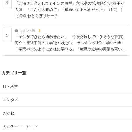
4
「北海道土産としてもセンス抜群」六花亭の“店舗限定”お菓子が
人気 「こんなの初めて」「箱買いするべきだった」（1/2） |
北海道 ねとらぼリサーチ
コメント数：
3
5
「子供ができたら通わせたい」 今後発展していきそうな“関関
同立・産近甲龍の大学”といえば？ ランキング1位に学生の声
「学問の街のように多様に学べる」「就職や進学の実績も高い」
| 大学 ねとらぼリサーチ
カテゴリ一覧
IT・科学
エンタメ
おかね
カルチャー・アート