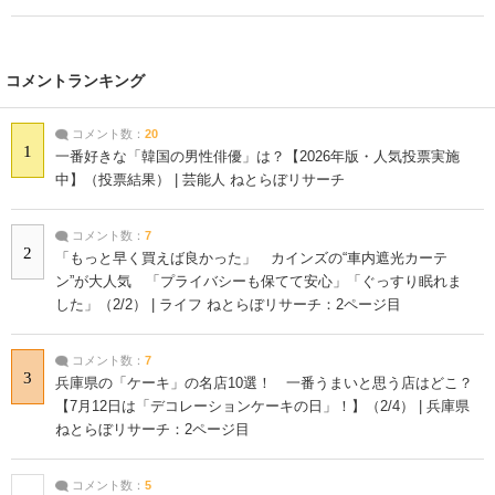
コメントランキング
コメント数：
20
1
一番好きな「韓国の男性俳優」は？【2026年版・人気投票実施
中】（投票結果） | 芸能人 ねとらぼリサーチ
コメント数：
7
2
「もっと早く買えば良かった」 カインズの“車内遮光カーテ
ン”が大人気 「プライバシーも保てて安心」「ぐっすり眠れま
した」（2/2） | ライフ ねとらぼリサーチ：2ページ目
コメント数：
7
3
兵庫県の「ケーキ」の名店10選！ 一番うまいと思う店はどこ？
【7月12日は「デコレーションケーキの日」！】（2/4） | 兵庫県
ねとらぼリサーチ：2ページ目
コメント数：
5