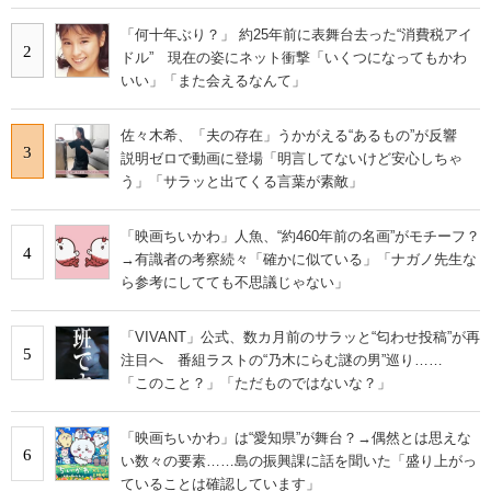
「何十年ぶり？」 約25年前に表舞台去った“消費税アイ
2
ドル” 現在の姿にネット衝撃「いくつになってもかわ
いい」「また会えるなんて」
佐々木希、「夫の存在」うかがえる“あるもの”が反響
3
説明ゼロで動画に登場「明言してないけど安心しちゃ
う」「サラッと出てくる言葉が素敵」
「映画ちいかわ」人魚、“約460年前の名画”がモチーフ？
4
→有識者の考察続々「確かに似ている」「ナガノ先生な
ら参考にしてても不思議じゃない」
「VIVANT」公式、数カ月前のサラッと“匂わせ投稿”が再
5
注目へ 番組ラストの“乃木にらむ謎の男”巡り……
「このこと？」「ただものではないな？」
「映画ちいかわ」は“愛知県”が舞台？→偶然とは思えな
6
い数々の要素……島の振興課に話を聞いた「盛り上がっ
ていることは確認しています」