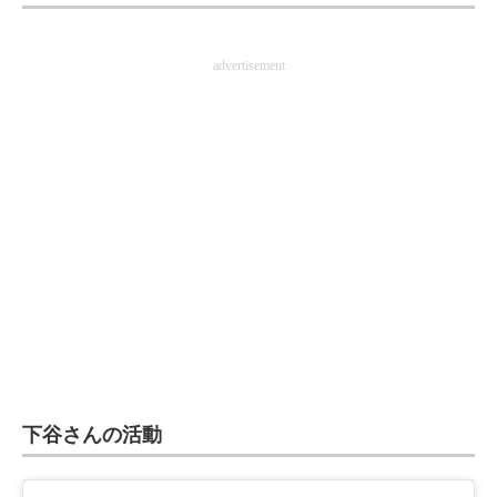
企業向けIT製品の総合サイト
advertisement
IT製品の技術・比較・事例
製造業のIT導入・活用を支援
モノづくり技術者専門サイト
エレクトロニクス専門サイト
電子設計の基本と応用
エネルギーの専門メディア
建設×テクノロジーの最前線
ちょっと気になるネットの話題
下谷さんの活動