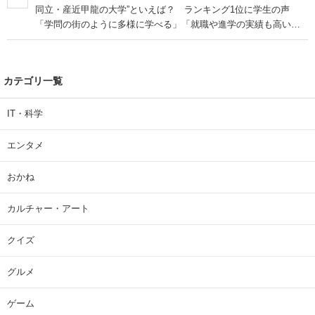
同立・産近甲龍の大学”といえば？ ランキング1位に学生の声
「学問の街のように多様に学べる」「就職や進学の実績も高い」
| 大学 ねとらぼリサーチ
カテゴリ一覧
IT・科学
エンタメ
おかね
カルチャー・アート
クイズ
グルメ
ゲーム