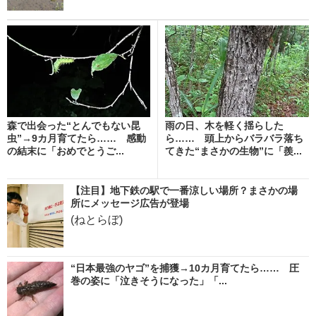
森で出会った“とんでもない昆
雨の日、木を軽く揺らした
虫”→9カ月育てたら…… 感動
ら…… 頭上からバラバラ落ち
の結末に「おめでとうご...
てきた“まさかの生物”に「羨...
【注目】地下鉄の駅で一番涼しい場所？まさかの場
所にメッセージ広告が登場
(ねとらぼ)
“日本最強のヤゴ”を捕獲→10カ月育てたら…… 圧
巻の姿に「泣きそうになった」「...