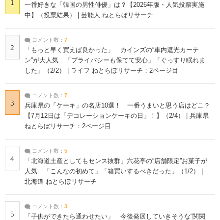
1
一番好きな「韓国の男性俳優」は？【2026年版・人気投票実施
中】（投票結果） | 芸能人 ねとらぼリサーチ
コメント数：
7
2
「もっと早く買えば良かった」 カインズの“車内遮光カーテ
ン”が大人気 「プライバシーも保てて安心」「ぐっすり眠れま
した」（2/2） | ライフ ねとらぼリサーチ：2ページ目
コメント数：
7
3
兵庫県の「ケーキ」の名店10選！ 一番うまいと思う店はどこ？
【7月12日は「デコレーションケーキの日」！】（2/4） | 兵庫県
ねとらぼリサーチ：2ページ目
コメント数：
5
4
「北海道土産としてもセンス抜群」六花亭の“店舗限定”お菓子が
人気 「こんなの初めて」「箱買いするべきだった」（1/2） |
北海道 ねとらぼリサーチ
コメント数：
3
5
「子供ができたら通わせたい」 今後発展していきそうな“関関