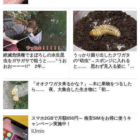
絶滅危惧種でまぼろしの水生昆
うっかり掘り出したクワガタ
虫をガサガサで狙うと……“うお
の“幼虫”→スポンジに入れる
おおーーー!!” 2年...
と…… 思わず見入る姿に「...
「オオクワガタ来るかな？」→木に果物をつるした
ら…… 夜、大集合した生き物に「初...
スマホ2GBで月額850円～ 格安SIMをお得に使うキ
ャンペーン実施中！
IIJmio