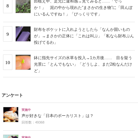
田植え中、足元に違和感→見てみると……「でっ
8
か！」 泥の中から現れた“まさかの生き物”に「田んぼ
にいるんですね！」「びっくりです」
財布をポケットに入れようとしたら「なんか固いもの
9
が」→まさかの正体に「これは叫ぶ」「私なら財布ぶん
投げてるわ」
鉢に指先サイズの水草を投入→1カ月後…… 目を疑う
10
光景に「とんでもない」「どうしよ、まだ2粒なんだけ
ど」
アンケート
実施中
声が好きな「日本のボーカリスト」は？
回答数：49368
実施中