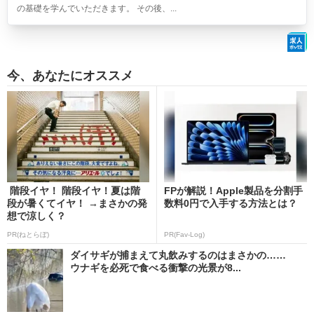
の基礎を学んでいただきます。 その後、...
今、あなたにオススメ
階段イヤ！ 階段イヤ！夏は階
FPが解説！Apple製品を分割手
段が暑くてイヤ！ →まさかの発
数料0円で入手する方法とは？
想で涼しく？
PR(ねとらぼ)
PR(Fav-Log)
ダイサギが捕まえて丸飲みするのはまさかの……
ウナギを必死で食べる衝撃の光景が8...