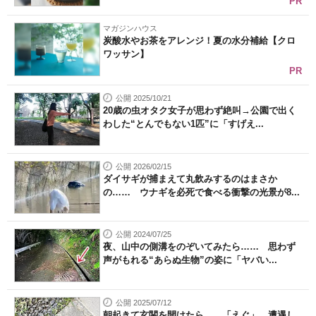
PR
マガジンハウス
炭酸水やお茶をアレンジ！夏の水分補給【クロ
ワッサン】
PR
公開 2025/10/21
20歳の虫オタク女子が思わず絶叫→公園で出く
わした“とんでもない1匹”に「すげえ...
公開 2026/02/15
ダイサギが捕まえて丸飲みするのはまさか
の…… ウナギを必死で食べる衝撃の光景が8...
公開 2024/07/25
夜、山中の側溝をのぞいてみたら…… 思わず
声がもれる“あらぬ生物”の姿に「ヤバい...
公開 2025/07/12
朝起きて玄関を開けたら……「えぐ」 遭遇し