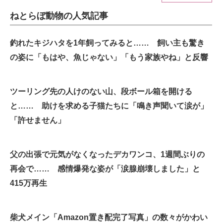
ねとらぼ動物の人気記事
ITの今と未来を見通す
スマホと通信の最新トレンド
釣れたキジハタを1年飼ってみると…… 飼い主も驚き
の姿に「もはや、魚じゃない」「もう家族やね」と反響
進化するPCとデバイスの未来
好きが集まる 比べて選べる
ツーリング先の人けのない山、段ボール箱を開ける
と…… 助けを求める子猫たちに「鳴き声聞いて涙が」
ビジネスと働き方のヒント
「許せません」
AI活用のいまが分かる
企業ITのトレンドを詳説
父の出張で元気がなくなったデカワンコ、1週間ぶりの
再会で…… 感情爆発な姿が「涙腺崩壊しました」と
経営リーダーのコミュニティ
415万再生
マーケ×ITの今がよく分かる
ITエンジニア向け専門サイト
柴犬メイン「Amazon置き配完了写真」の数々がかわい