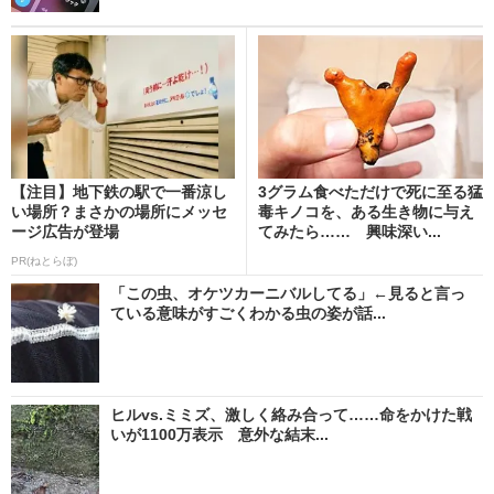
【注目】地下鉄の駅で一番涼し
3グラム食べただけで死に至る猛
い場所？まさかの場所にメッセ
毒キノコを、ある生き物に与え
ージ広告が登場
てみたら…… 興味深い...
PR(ねとらぼ)
「この虫、オケツカーニバルしてる」←見ると言っ
ている意味がすごくわかる虫の姿が話...
ヒルvs.ミミズ、激しく絡み合って……命をかけた戦
いが1100万表示 意外な結末...