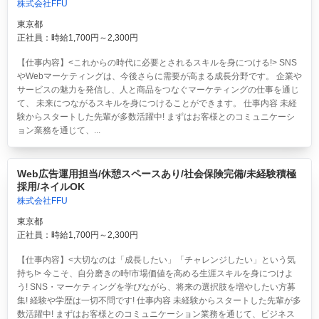
株式会社FFU
東京都
正社員：時給1,700円～2,300円
【仕事内容】<これからの時代に必要とされるスキルを身につける!> SNS
やWebマーケティングは、今後さらに需要が高まる成長分野です。 企業や
サービスの魅力を発信し、人と商品をつなぐマーケティングの仕事を通じ
て、 未来につながるスキルを身につけることができます。 仕事内容 未経
験からスタートした先輩が多数活躍中! まずはお客様とのコミュニケーシ
ョン業務を通じて、...
Web広告運用担当/休憩スペースあり/社会保険完備/未経験積極
採用/ネイルOK
株式会社FFU
東京都
正社員：時給1,700円～2,300円
【仕事内容】<大切なのは「成長したい」「チャレンジしたい」という気
持ち!> 今こそ、自分磨きの時!市場価値を高める生涯スキルを身につけよ
う! SNS・マーケティングを学びながら、将来の選択肢を増やしたい方募
集! 経験や学歴は一切不問です! 仕事内容 未経験からスタートした先輩が多
数活躍中! まずはお客様とのコミュニケーション業務を通じて、ビジネス