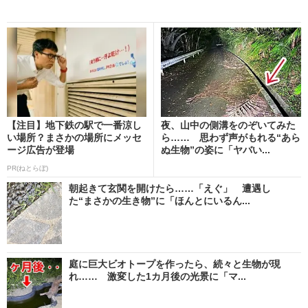
【注目】地下鉄の駅で一番涼し
夜、山中の側溝をのぞいてみた
い場所？まさかの場所にメッセ
ら…… 思わず声がもれる“あら
ージ広告が登場
ぬ生物”の姿に「ヤバい...
PR(ねとらぼ)
朝起きて玄関を開けたら……「えぐ」 遭遇し
た“まさかの生き物”に「ほんとにいるん...
庭に巨大ビオトープを作ったら、続々と生物が現
れ…… 激変した1カ月後の光景に「マ...