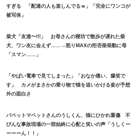
すぎる 「配達の人も楽しんでるｗ」「完全にワンコが
企業向けIT製品の総合サイト
被写体」
IT製品の技術・比較・事例
製造業のIT導入・活用を支援
柴犬「友達〜!!!」 お母さんの寝坊で散歩が遅れた柴
犬、ワン友に会えず……→怒りMAXの拒否柴発動に母
モノづくり技術者専門サイト
「スマン……」
エレクトロニクス専門サイト
電子設計の基本と応用
「やばい電車で見てしまった」「おなか痛い、爆笑で
す」 カメがまさかの乗り物で猫を追いかける姿が予想
エネルギーの専門メディア
外の面白さ
建設×テクノロジーの最前線
ちょっと気になるネットの話題
パペットマペットさんのうしくん、猫にひかれ重傷 不
びんな事故現場の一部始終に心配と笑いの声「うしくー
ーーーん！！」