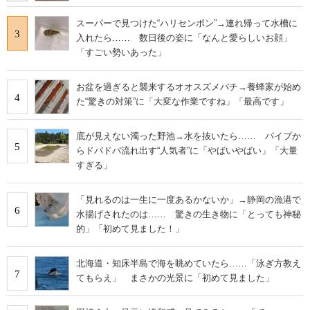
スーパーで見つけた“ハリセンボン”→連れ帰って水槽に
3
入れたら…… 数日後の姿に「なんと愛らしいお顔」
「すごい勢いあった」
お盆を過ぎると襲来するオオスズメバチ→養蜂家が始め
4
た“驚きの対策”に「大変な作業ですね」「最高です」
底が見えない濁った野池→水を抜いたら…… パイプか
5
らドバドバ流れ出す“人気者”に「やばいやばい」「大量
すぎる」
「見れるのは一生に一度あるかないか」→静岡の漁港で
6
水揚げされたのは…… 驚きの生き物に「とっても神秘
的」「初めて見ました！」
北海道・知床半島で海を眺めていたら……「泳ぎ方教え
7
てもらえ」 まさかの光景に「初めて見ました」