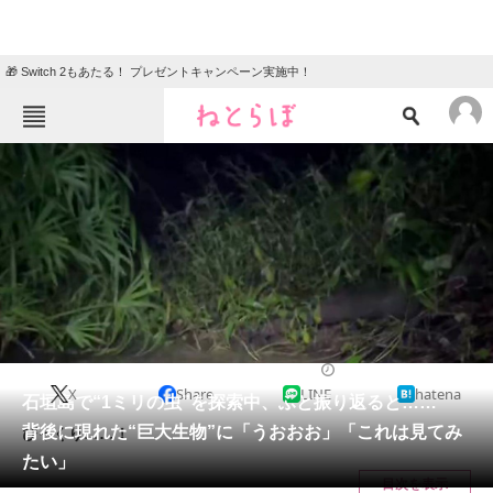
🎁 Switch 2もあたる！ プレゼントキャンペーン実施中！
ねとらぼメニュー
TOP
ニュース
エンタメ
クイズ
グルメ
地域
住まい
教育・育児
動物
リサーチ
その他生き物
2025/01/11 19:00（公開）
X
Share
LINE
hatena
会員記事
石垣島で“1ミリの虫”を探索中、ふと振り返ると……
背後に現れた“巨大生物”に「うおおお」「これは見てみ
びっくり……！
メディア
たい」
目次を表示
注目記事を集めた総合ページ