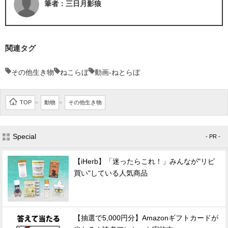
筆者：三日月影狼
関連タグ
その他生き物
ねこらぼ
動画-ねとらぼ
TOP
動物
その他生き物
>
>
Special
- PR -
【iHerb】「迷ったらこれ！」みんなが"リピ
買い"している人気商品
【抽選で5,000円分】Amazonギフトカードが