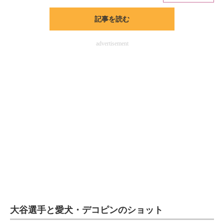
記事を読む
ITの今と未来を見通す
スマホと通信の最新トレンド
advertisement
進化するPCとデバイスの未来
好きが集まる 比べて選べる
ビジネスと働き方のヒント
AI活用のいまが分かる
企業ITのトレンドを詳説
経営リーダーのコミュニティ
マーケ×ITの今がよく分かる
大谷選手と愛犬・デコピンのショット
ITエンジニア向け専門サイト