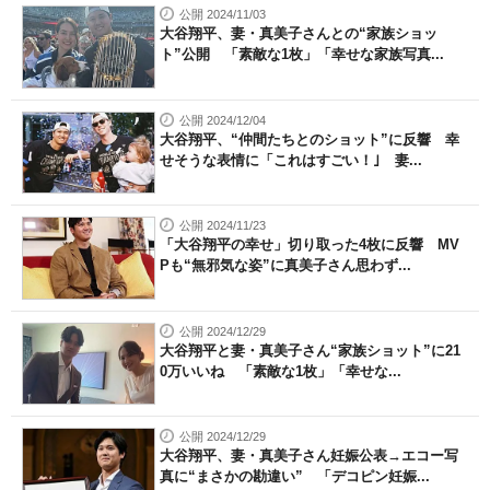
公開 2024/11/03
大谷翔平、妻・真美子さんとの“家族ショッ
ト”公開 「素敵な1枚」「幸せな家族写真...
公開 2024/12/04
大谷翔平、“仲間たちとのショット”に反響 幸
せそうな表情に「これはすごい！｣ 妻...
公開 2024/11/23
「大谷翔平の幸せ」切り取った4枚に反響 MV
Pも“無邪気な姿”に真美子さん思わず...
公開 2024/12/29
大谷翔平と妻・真美子さん“家族ショット”に21
0万いいね 「素敵な1枚」「幸せな...
公開 2024/12/29
大谷翔平、妻・真美子さん妊娠公表→エコー写
真に“まさかの勘違い” 「デコピン妊娠...