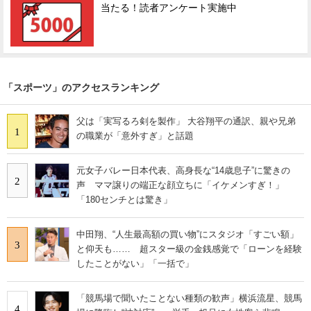
当たる！読者アンケート実施中
「スポーツ」のアクセスランキング
父は「実写るろ剣を製作」 大谷翔平の通訳、親や兄弟
1
の職業が「意外すぎ」と話題
元女子バレー日本代表、高身長な“14歳息子”に驚きの
2
声 ママ譲りの端正な顔立ちに「イケメンすぎ！」
「180センチとは驚き」
中田翔、“人生最高額の買い物”にスタジオ「すごい額」
3
と仰天も…… 超スター級の金銭感覚で「ローンを経験
したことがない」「一括で」
「競馬場で聞いたことない種類の歓声」横浜流星、競馬
4