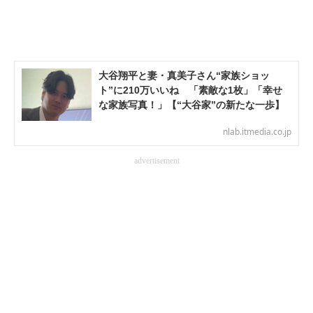
企業向けIT製品の総合サイト
IT製品の技術・比較・事例
大谷翔平と妻・真美子さん“家族ショッ
製造業のIT導入・活用を支援
ト”に210万いいね 「素敵な1枚」「幸せ
な家族写真！」【“大谷家”の新たな一歩】
モノづくり技術者専門サイト
nlab.itmedia.co.jp
エレクトロニクス専門サイト
advertisement
電子設計の基本と応用
エネルギーの専門メディア
建設×テクノロジーの最前線
ちょっと気になるネットの話題