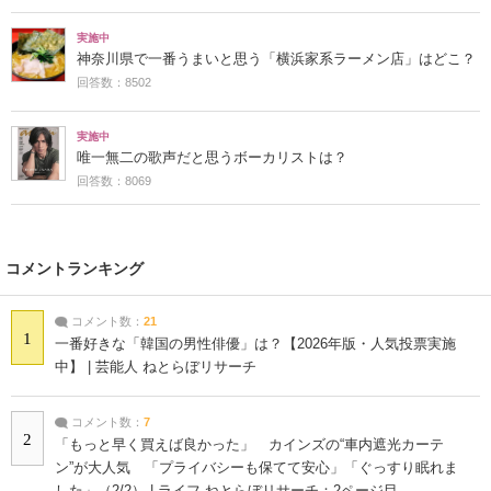
実施中
神奈川県で一番うまいと思う「横浜家系ラーメン店」はどこ？
回答数：8502
実施中
唯一無二の歌声だと思うボーカリストは？
回答数：8069
コメントランキング
コメント数：
21
1
一番好きな「韓国の男性俳優」は？【2026年版・人気投票実施
中】 | 芸能人 ねとらぼリサーチ
コメント数：
7
2
「もっと早く買えば良かった」 カインズの“車内遮光カーテ
ン”が大人気 「プライバシーも保てて安心」「ぐっすり眠れま
した」（2/2） | ライフ ねとらぼリサーチ：2ページ目