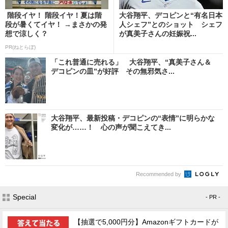
階段イヤ！ 階段イヤ！夏は階
大谷翔平、デコピンと“有名日本
段が暑くてイヤ！ →まさかの発
人シェフ”とのショット シェフ
想で涼しく？
が真美子さんの妊娠祝...
PR(ねとらぼ)
「これ普通に売れる」 大谷翔平、“真美子さん＆
デコピンの皿”が好評 その無邪気さ...
大谷翔平、最新投稿・デコピンの“表情”に明らかな
変化が……！ 心の声が聞こえてき...
Recommended by
Special
- PR -
【抽選で5,000円分】Amazonギフトカードが