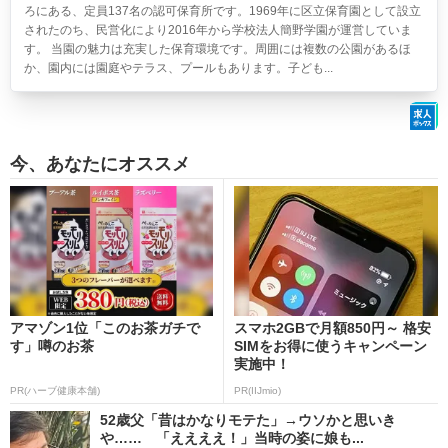
ろにある、定員137名の認可保育所です。1969年に区立保育園として設立
されたのち、民営化により2016年から学校法人簡野学園が運営していま
す。 当園の魅力は充実した保育環境です。周囲には複数の公園があるほ
か、園内には園庭やテラス、プールもあります。子ども...
今、あなたにオススメ
アマゾン1位「このお茶ガチで
スマホ2GBで月額850円～ 格安
す」噂のお茶
SIMをお得に使うキャンペーン
実施中！
PR(ハーブ健康本舗)
PR(IIJmio)
52歳父「昔はかなりモテた」→ウソかと思いき
や…… 「ええええ！」当時の姿に娘も...