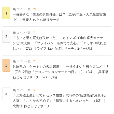
コメント数：
21
1
一番好きな「韓国の男性俳優」は？【2026年版・人気投票実施
中】 | 芸能人 ねとらぼリサーチ
コメント数：
7
2
「もっと早く買えば良かった」 カインズの“車内遮光カーテ
ン”が大人気 「プライバシーも保てて安心」「ぐっすり眠れま
した」（2/2） | ライフ ねとらぼリサーチ：2ページ目
コメント数：
7
3
兵庫県の「ケーキ」の名店10選！ 一番うまいと思う店はどこ？
【7月12日は「デコレーションケーキの日」！】（2/4） | 兵庫県
ねとらぼリサーチ：2ページ目
コメント数：
5
4
「北海道土産としてもセンス抜群」六花亭の“店舗限定”お菓子が
人気 「こんなの初めて」「箱買いするべきだった」（1/2） |
北海道 ねとらぼリサーチ