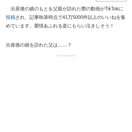
出産後の娘のもとを父親が訪れた際の動画がTikTokに
ITの今と未来を見通す
投稿
され、記事執筆時点で41万5000件以上のいいねを集
スマホと通信の最新トレンド
めています。愛情あふれる姿にもらい泣きしそう！
進化するPCとデバイスの未来
出産後の娘を訪れた父は……？
好きが集まる 比べて選べる
advertisement
ビジネスと働き方のヒント
AI活用のいまが分かる
企業ITのトレンドを詳説
経営リーダーのコミュニティ
マーケ×ITの今がよく分かる
ITエンジニア向け専門サイト