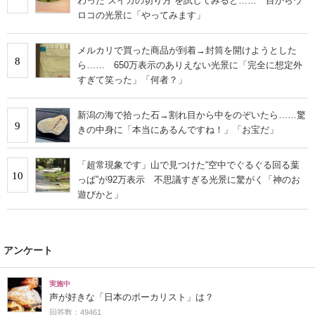
わった“スイカの切り方”を試してみると…… 目からウ
ロコの光景に「やってみます」
メルカリで買った商品が到着→封筒を開けようとした
8
ら…… 650万表示のありえない光景に「完全に想定外
すぎて笑った」「何者？」
新潟の海で拾った石→割れ目から中をのぞいたら……驚
9
きの中身に「本当にあるんですね！」「お宝だ」
「超常現象です」山で見つけた“空中でぐるぐる回る葉
10
っぱ”が92万表示 不思議すぎる光景に驚がく「神のお
遊びかと」
アンケート
実施中
声が好きな「日本のボーカリスト」は？
回答数：49461