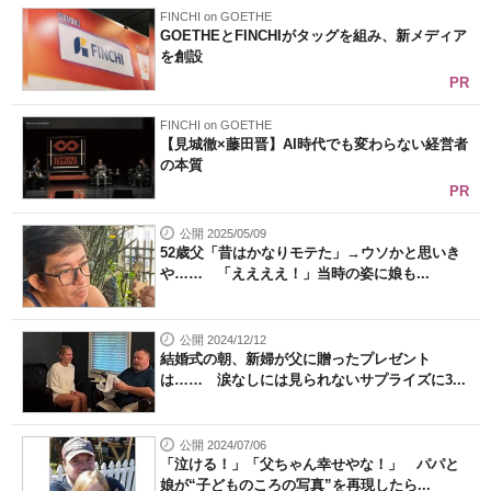
FINCHI on GOETHE
GOETHEとFINCHIがタッグを組み、新メディア
を創設
PR
FINCHI on GOETHE
【見城徹×藤田晋】AI時代でも変わらない経営者
の本質
PR
公開 2025/05/09
52歳父「昔はかなりモテた」→ウソかと思いき
や…… 「ええええ！」当時の姿に娘も...
公開 2024/12/12
結婚式の朝、新婦が父に贈ったプレゼント
は…… 涙なしには見られないサプライズに3...
公開 2024/07/06
「泣ける！」「父ちゃん幸せやな！」 パパと
娘が“子どものころの写真”を再現したら...