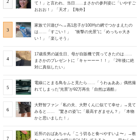
2
て！」と言われ、当日……まさかの参列姿に「いやすご
おおお！」「天才」【海外】
家族で川遊びへ→高1息子が100均の網でつかまえたの
3
は……「すごい！」 “衝撃の光景”に「めっちゃ大き
い！」「楽しそう」
17歳長男の誕生日、母が自販機で買ってきたのは……
4
まさかのプレゼントに「キャーーー！！」「2年後に絶
対に真似したい」
電線にとまる鳥をふと見たら……「うわぁああ」偶然撮
5
れてしまった“光景”が92万再生「自然は過酷」
大野智ファン「私の夫、大野くんに似てて幸せ」→見て
6
みると…… ‟驚きの姿”に「最高すぎません？」「本物
かと思いました！」
近所のおばあちゃん「こう切ると食べやすいよ〜」→教
7