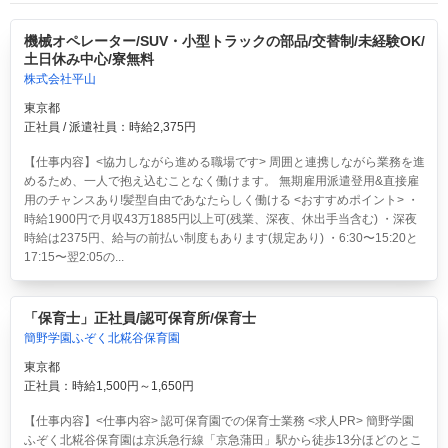
機械オペレーター/SUV・小型トラックの部品/交替制/未経験OK/
土日休み中心/寮無料
株式会社平山
東京都
正社員 / 派遣社員：時給2,375円
【仕事内容】<協力しながら進める職場です> 周囲と連携しながら業務を進
めるため、一人で抱え込むことなく働けます。 無期雇用派遣登用&直接雇
用のチャンスあり!髪型自由であなたらしく働ける <おすすめポイント> ・
時給1900円で月収43万1885円以上可(残業、深夜、休出手当含む) ・深夜
時給は2375円、給与の前払い制度もあります(規定あり) ・6:30〜15:20と
17:15〜翌2:05の...
「保育士」正社員/認可保育所/保育士
簡野学園ふぞく北糀谷保育園
東京都
正社員：時給1,500円～1,650円
【仕事内容】<仕事内容> 認可保育園での保育士業務 <求人PR> 簡野学園
ふぞく北糀谷保育園は京浜急行線「京急蒲田」駅から徒歩13分ほどのとこ