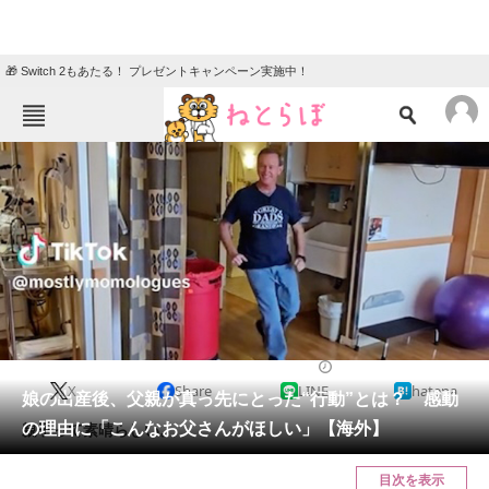
🎁 Switch 2もあたる！ プレゼントキャンペーン実施中！
ねとらぼメニュー
TOP
ニュース
エンタメ
クイズ
グルメ
地域
住まい
教育・育児
動物
リサーチ
ライフスタイル
2025/01/20 11:00（公開）
X
Share
LINE
hatena
会員記事
娘の出産後、父親が真っ先にとった“行動”とは？ 感動
の理由に「こんなお父さんがほしい」【海外】
親子って素晴らしい。
メディア
目次を表示
注目記事を集めた総合ページ