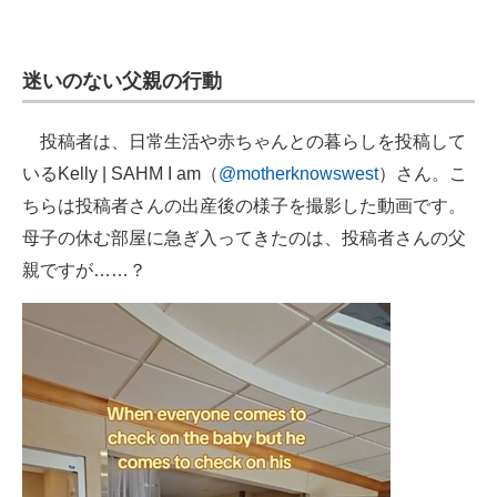
企業向けIT製品の総合サイト
IT製品の技術・比較・事例
迷いのない父親の行動
製造業のIT導入・活用を支援
投稿者は、日常生活や赤ちゃんとの暮らしを投稿して
モノづくり技術者専門サイト
いるKelly | SAHM I am（
@motherknowswest
）さん。こ
ちらは投稿者さんの出産後の様子を撮影した動画です。
エレクトロニクス専門サイト
母子の休む部屋に急ぎ入ってきたのは、投稿者さんの父
電子設計の基本と応用
親ですが……？
エネルギーの専門メディア
建設×テクノロジーの最前線
ちょっと気になるネットの話題