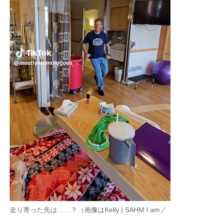
走り寄った先は……？（画像はKelly | SAHM I am／