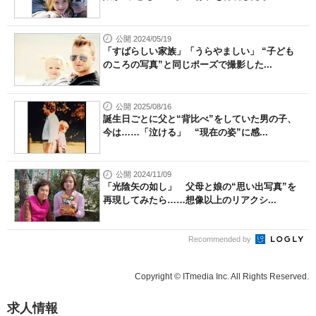
公開 2024/05/19
「すばらしい家族」「うらやましい」 “子ども
のころの写真”と同じポーズで撮影した...
公開 2025/08/16
誕生日ごとに父と“背比べ”をしていた男の子、
今は……「泣ける」 “現在の姿”に感...
公開 2024/11/09
「光陰矢の如し」 父母と娘の“思い出写真”を
再現してみたら……想像以上のリアクシ...
Recommended by
Copyright © ITmedia Inc. All Rights Reserved.
求人情報