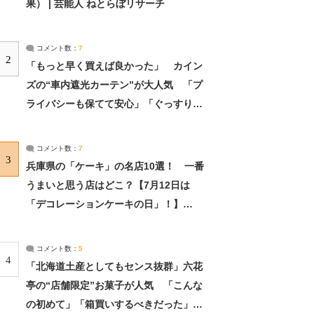
果） | 芸能人 ねとらぼリサーチ
コメント数：
7
2
「もっと早く買えば良かった」 カイン
ズの“車内遮光カーテン”が大人気 「プ
ライバシーも保てて安心」「ぐっすり眠
れました」（2/2） | ライフ ねとらぼリ
サーチ：2ページ目
コメント数：
7
3
兵庫県の「ケーキ」の名店10選！ 一番
うまいと思う店はどこ？【7月12日は
「デコレーションケーキの日」！】
（2/4） | 兵庫県 ねとらぼリサーチ：2ペ
ージ目
コメント数：
5
4
「北海道土産としてもセンス抜群」六花
亭の“店舗限定”お菓子が人気 「こんな
の初めて」「箱買いするべきだった」