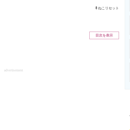
ニクス専門サイト
電子設計の基本と応用
エネルギーの専
ねこリセット
目次を表示
advertisement