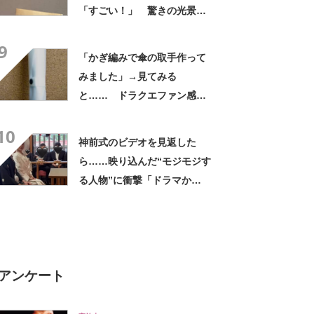
「すごい！」 驚きの光景に
「なんて優しい旦那様」「こ
9
れが円満の秘訣や」
「かぎ編みで傘の取手作って
みました」→見てみる
と…… ドラクエファン感動
の仕上がりに「て、天才」
10
「男子に与えてはいけないや
神前式のビデオを見返した
つ」
ら……映り込んだ“モジモジす
る人物”に衝撃「ドラマか
と！」「情報過多すぎる」
アンケート