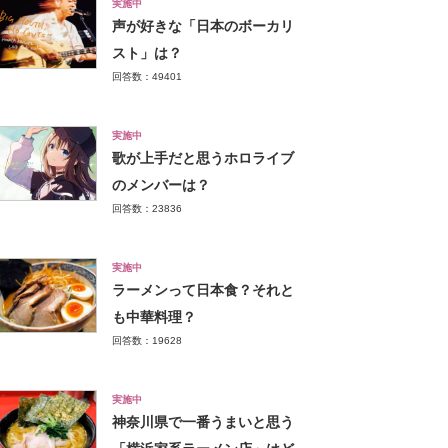
実施中
声が好きな「日本のボーカリ
スト」は？
回答数：49401
実施中
歌が上手だと思うホロライブ
のメンバーは？
回答数：23836
実施中
ラーメンって日本食？それと
も中華料理？
回答数：19628
実施中
神奈川県で一番うまいと思う