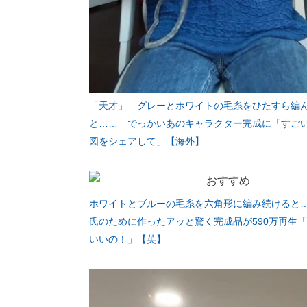
「天才」 グレーとホワイトの毛糸をひたすら編
と…… でっかいあのキャラクター完成に「すご
図をシェアして」【海外】
ホワイトとブルーの毛糸を六角形に編み続けると
氏のために作ったアッと驚く完成品が590万再生
いいの！」【英】