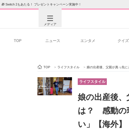
🎁 Switch 2もあたる！ プレゼントキャンペーン実施中！
メディア
TOP
ニュース
エンタメ
クイズ
注目記事を集めた総合ページ
ITの今
TOP
>
ライフスタイル
>
娘の出産後、父親が真っ先に
ビジネスと働き方のヒント
AI活用
ライフスタイル
娘の出産後、
ITエンジニア向け専門サイト
企業向けI
は？ 感動の
い」【海外】