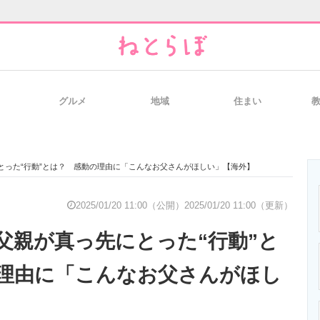
グルメ
地域
住まい
と未来を見通す
スマホと通信の最新トレンド
進化するPCとデ
とった“行動”とは？ 感動の理由に「こんなお父さんがほしい」【海外】
のいまが分かる
企業ITのトレンドを詳説
経営リーダーの
2025/01/20 11:00（公開）
2025/01/20 11:00（更新）
父親が真っ先にとった“行動”と
T製品の総合サイト
IT製品の技術・比較・事例
製造業のIT導入
理由に「こんなお父さんがほし