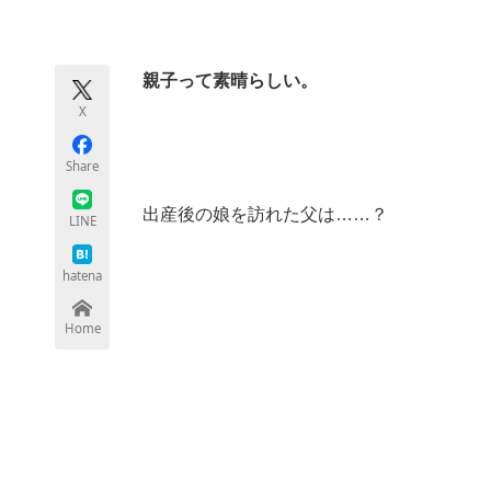
モノづくり技術者専門サイト
エレクトロ
親子って素晴らしい。
X
ちょっと気になるネットの話題
Share
出産後の娘を訪れた父は……？
LINE
hatena
Home