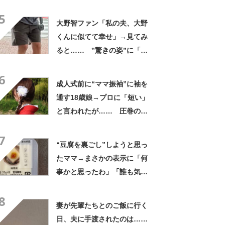
臓に悪いよね、、、」
5
大野智ファン「私の夫、大野
くんに似てて幸せ」→見てみ
ると…… ‟驚きの姿”に「最
高すぎません？」「本物かと
6
思いました！」
成人式前に“ママ振袖”に袖を
通す18歳娘→プロに「短い」
と言われたが…… 圧巻の着
姿に「素敵ねぇうっとり」
7
「綺麗さが引き立ちます」
“豆腐を裏ごし”しようと思っ
たママ→まさかの表示に「何
事かと思ったわ」「誰も気付
かないだろうな」
8
妻が先輩たちとのご飯に行く
日、夫に手渡されたのは……