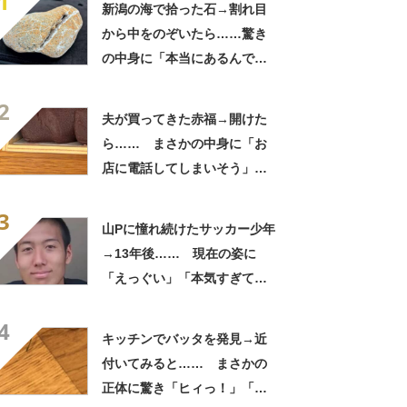
1
新潟の海で拾った石→割れ目
から中をのぞいたら……驚き
の中身に「本当にあるんです
ね！」「お宝だ」
2
夫が買ってきた赤福→開けた
ら…… まさかの中身に「お
店に電話してしまいそう」
「さすがに初めて見ました
3
笑」と107万表示
山Pに憧れ続けたサッカー少年
→13年後…… 現在の姿に
「えっぐい」「本気すぎて尊
敬する」と49万再生
4
キッチンでバッタを発見→近
付いてみると…… まさかの
正体に驚き「ヒィっ！」「心