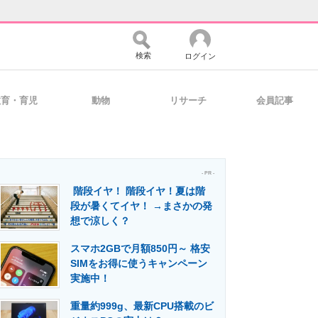
検索
ログイン
教育・育児
動物
リサーチ
会員記事
バイスの未来
好きが集まる 比べて選べる
- PR -
階段イヤ！ 階段イヤ！夏は階
コミュニティ
マーケ×ITの今がよく分かる
段が暑くてイヤ！ →まさかの発
想で涼しく？
スマホ2GBで月額850円～ 格安
・活用を支援
SIMをお得に使うキャンペーン
実施中！
重量約999g、最新CPU搭載のビ